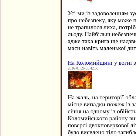
Усі ми із задоволенням зу
про небезпеку, яку може 
не трапилося лиха, потрі
льоду. Найбільш небезпеч
адже така крига ще надзв
маси навіть маленької д
На Коломийщині у вогні 
2016-01-26 03:42:56
На жаль, на території обл
місце випадки пожеж із з
січня на одному із обійст
Коломийського району ви
поверсі двохповерхової лі
було виявлено тіло загиб