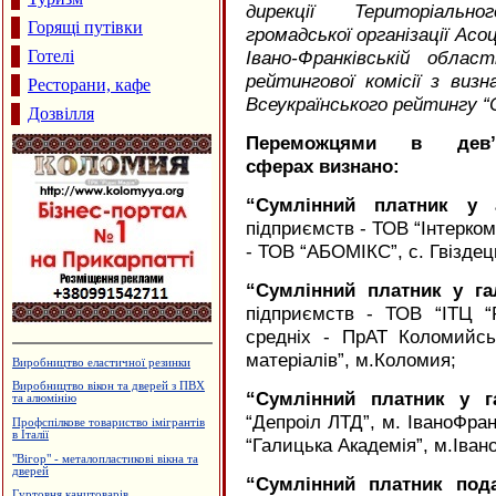
дирекції Територіально
Горящі путівки
громадської організації Асоц
Готелі
Івано-Франківській облас
рейтингової комісії з виз
Ресторани, кафе
Всеукраїнського рейтингу “
Дозвілля
Переможцями в дев’
сферах визнано:
“
Сумлінний платник у а
підприємств - ТОВ “Інтерком
- ТОВ “АБОМІКС”, с. Гвізде
“
Сумлінний платник у га
підприємств - ТОВ “ІТЦ “Р
средніх - ПрАТ Коломийсь
матеріалів”, м.Коломия;
Виробництво еластичної резинки
Виробництво вікон та дверей з ПВХ
“
Сумлінний платник у г
та алюмінію
“Депроіл ЛТД”, м. ІваноФра
Профспілкове товариство імігрантів
в Італії
“Галицька Академія”, м.Іван
"Вігор" - металопластикові вікна та
дверей
“
Сумлінний платник пода
Гуртовня канцтоварів