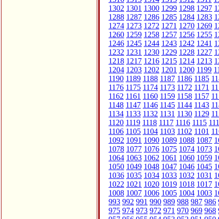
1302
1301
1300
1299
1298
1297
1
1288
1287
1286
1285
1284
1283
1
1274
1273
1272
1271
1270
1269
1
1260
1259
1258
1257
1256
1255
1
1246
1245
1244
1243
1242
1241
1
1232
1231
1230
1229
1228
1227
1
1218
1217
1216
1215
1214
1213
1
1204
1203
1202
1201
1200
1199
1
1190
1189
1188
1187
1186
1185
11
1176
1175
1174
1173
1172
1171
11
1162
1161
1160
1159
1158
1157
11
1148
1147
1146
1145
1144
1143
11
1134
1133
1132
1131
1130
1129
11
1120
1119
1118
1117
1116
1115
11
1106
1105
1104
1103
1102
1101
11
1092
1091
1090
1089
1088
1087
1
1078
1077
1076
1075
1074
1073
1
1064
1063
1062
1061
1060
1059
1
1050
1049
1048
1047
1046
1045
1
1036
1035
1034
1033
1032
1031
1
1022
1021
1020
1019
1018
1017
1
1008
1007
1006
1005
1004
1003
1
993
992
991
990
989
988
987
986
975
974
973
972
971
970
969
968