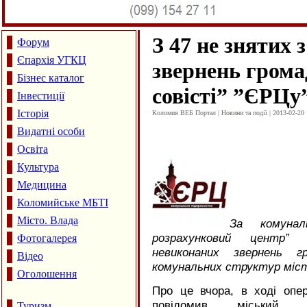
З 47 не знятих 
Форум
Єпархія УГКЦ
звернень громад
Бізнес каталог
совісті” ”ЄРЦу
Інвестиції
Історія
Коломия ВЕБ Портал | Новини та події | 2013-02-20 
Видатні особи
Освіта
Культура
Медицина
Коломийське МБТІ
Місто. Влада
За комунал
розрахунковий центр” 
Фотогалерея
невиконаних звернень 
Відео
комунальних структур міст
Оголошення
Про це вчора, в ході опер
повідомив міський 
Туризм