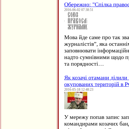
Обережно: "Спілка право
2016-06-02 07:38:51
Мова йде саме про так зв
журналістів”, яка останні
заповнювати інформаційн
надто сумнівними щодо пр
та порядності…
Як козачі отамани ділили 
окупованих територій в 
2016-05-18 12:48:23
У мережу попав запис за
командирами козачих бан