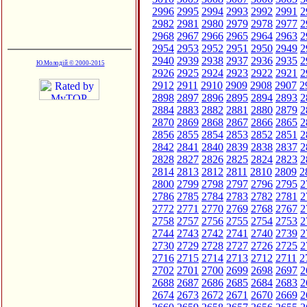
2996
2995
2994
2993
2992
2991
2
2982
2981
2980
2979
2978
2977
2
2968
2967
2966
2965
2964
2963
2
2954
2953
2952
2951
2950
2949
2
2940
2939
2938
2937
2936
2935
2
Ю.Молодій © 2000-2015
2926
2925
2924
2923
2922
2921
2
2912
2911
2910
2909
2908
2907
2
2898
2897
2896
2895
2894
2893
2
2884
2883
2882
2881
2880
2879
2
2870
2869
2868
2867
2866
2865
2
2856
2855
2854
2853
2852
2851
2
2842
2841
2840
2839
2838
2837
2
2828
2827
2826
2825
2824
2823
2
2814
2813
2812
2811
2810
2809
2
2800
2799
2798
2797
2796
2795
2
2786
2785
2784
2783
2782
2781
2
2772
2771
2770
2769
2768
2767
2
2758
2757
2756
2755
2754
2753
2
2744
2743
2742
2741
2740
2739
2
2730
2729
2728
2727
2726
2725
2
2716
2715
2714
2713
2712
2711
2
2702
2701
2700
2699
2698
2697
2
2688
2687
2686
2685
2684
2683
2
2674
2673
2672
2671
2670
2669
2