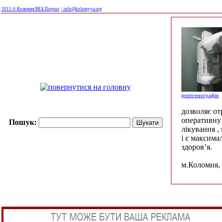
2015 © Коломия ВЕБ Портал
/ info@kolomyya.org
рентгенографія
дозволяє о
оперативну 
Пошук:
лікування ,
і є максима
здоров’я.
м.Коломия, 