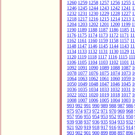
1260
1259
1258
1257
1256
1255
1
1246
1245
1244
1243
1242
1241
1
1232
1231
1230
1229
1228
1227
1
1218
1217
1216
1215
1214
1213
1
1204
1203
1202
1201
1200
1199
1
1190
1189
1188
1187
1186
1185
11
1176
1175
1174
1173
1172
1171
11
1162
1161
1160
1159
1158
1157
11
1148
1147
1146
1145
1144
1143
11
1134
1133
1132
1131
1130
1129
11
1120
1119
1118
1117
1116
1115
11
1106
1105
1104
1103
1102
1101
11
1092
1091
1090
1089
1088
1087
1
1078
1077
1076
1075
1074
1073
1
1064
1063
1062
1061
1060
1059
1
1050
1049
1048
1047
1046
1045
1
1036
1035
1034
1033
1032
1031
1
1022
1021
1020
1019
1018
1017
1
1008
1007
1006
1005
1004
1003
1
993
992
991
990
989
988
987
986
975
974
973
972
971
970
969
968
957
956
955
954
953
952
951
950
939
938
937
936
935
934
933
932
921
920
919
918
917
916
915
914
903
902
901
900
899
898
897
896