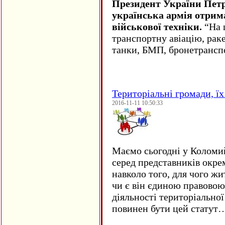
Президент України Пет
українська армія отрим
військової техніки.
“На ц
транспортну авіацію, рак
танки, БМП, бронетрансп
Територіальні громади, їх 
2016-11-11 10:50:33
Маємо сьогодні у Коломи
серед представників окре
навколо того, для чого жи
чи є він єдиною правовою
діяльності територіально
повинен бути цей статут