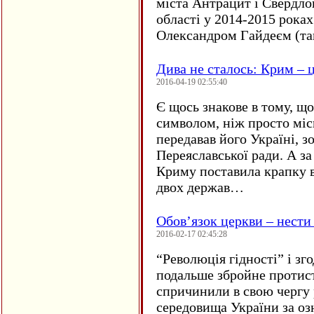
міста Антрацит і Свердло
області у 2014-2015 рока
Олександром Гайдеєм (та
Дива не сталось: Крим – ц
2016-04-19 02:55:40
Є щось знакове в тому, що
символом, ніж просто мі
передавав його Україні, з
Переяславської ради. А за
Криму поставила крапку в
двох держав…
Обов’язок церкви – нести
2016-02-17 02:45:28
“
Революція гідності” і з
подальше збройне протис
спричинили в свою чергу
середовища України за оз