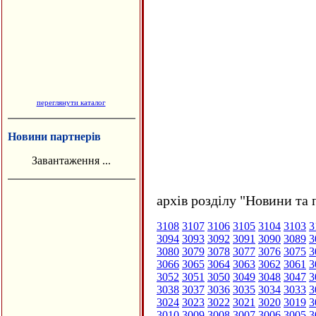
переглянути каталог
Новини партнерів
Завантаження ...
архів розділу "Новини та 
3108
3107
3106
3105
3104
3103
3
3094
3093
3092
3091
3090
3089
3
3080
3079
3078
3077
3076
3075
3
3066
3065
3064
3063
3062
3061
3
3052
3051
3050
3049
3048
3047
3
3038
3037
3036
3035
3034
3033
3
3024
3023
3022
3021
3020
3019
3
3010
3009
3008
3007
3006
3005
3