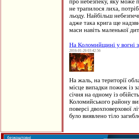
про небезпеку, яку може 
не трапилося лиха, потрі
льоду. Найбільш небезпеч
адже така крига ще надзв
маси навіть маленької д
На Коломийщині у вогні 
2016-01-26 03:42:56
На жаль, на території обл
місце випадки пожеж із з
січня на одному із обійст
Коломийського району ви
поверсі двохповерхової лі
було виявлено тіло загиб