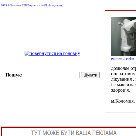
2015 © Коломия ВЕБ Портал
/ info@kolomyya.org
рентгенографія
дозволяє о
оперативну 
Пошук:
лікування ,
і є максима
здоров’я.
м.Коломия, 