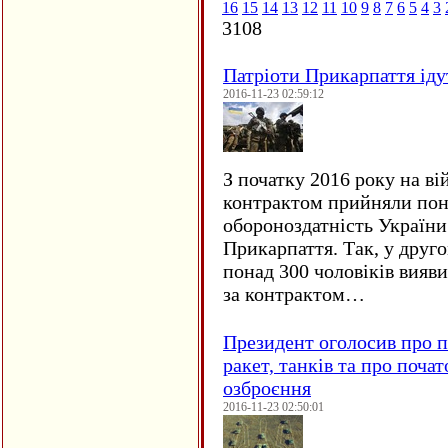
16
15
14
13
12
11
10
9
8
7
6
5
4
3
3108
Патріоти Прикарпаття іду
2016-11-23 02:59:12
З початку 2016 року на ві
контрактом прийняли понад
обороноздатність України 
Прикарпаття. Так, у друго
понад 300 чоловіків вияв
за контрактом…
Президент оголосив про п
ракет, танків та про поча
озброєння
2016-11-23 02:50:01