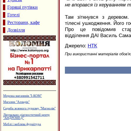
не впорався із керуванням та
Горящі путівки
Готелі
Там зіткнувся з деревом.
Ресторани, кафе
тілесні ушкодження. Його г
Про це повідомив стар
Дозвілля
відділення ДАІ Василь Сама
Джерело:
НТК
При використанні матеріалів обов'я
Магазин "ГрАвіс"
Вироби з нержавіючої сталі
Лікувально-діагностичний центр
"Медлюкс"
Магазин-склад "Теплий дім",
утеплення фасадів
Виробництво еластичної резинки