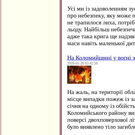
Усі ми із задоволенням зу
про небезпеку, яку може 
не трапилося лиха, потрі
льоду. Найбільш небезпеч
адже така крига ще надзв
маси навіть маленької д
На Коломийщині у вогні 
2016-01-26 03:42:56
На жаль, на території обл
місце випадки пожеж із з
січня на одному із обійст
Коломийського району ви
поверсі двохповерхової лі
було виявлено тіло загиб