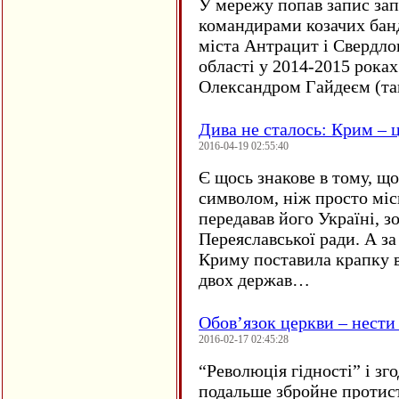
У мережу попав запис за
командирами козачих бан
міста Антрацит і Свердло
області у 2014-2015 рока
Олександром Гайдеєм (та
Дива не сталось: Крим – ц
2016-04-19 02:55:40
Є щось знакове в тому, що
символом, ніж просто мі
передавав його Україні, з
Переяславської ради. А за
Криму поставила крапку в
двох держав…
Обов’язок церкви – нести
2016-02-17 02:45:28
“
Революція гідності” і з
подальше збройне протис