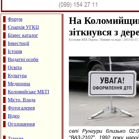
На Коломийщин
Форум
Єпархія УГКЦ
зіткнувся з дер
Бізнес каталог
Коломия ВЕБ Портал | Новини та події | 2013-02-15 
Інвестиції
Історія
Видатні особи
Освіта
Культура
Медицина
Коломийське МБТІ
Місто. Влада
Фотогалерея
Відео
Оголошення
селі Рунгури близько 02:
“ВАЗ-2107”, 1992 року нар
Туризм