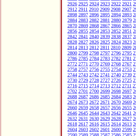
2926
2925
2924
2923
2922
2921
2
2912
2911
2910
2909
2908
2907
2
2898
2897
2896
2895
2894
2893
2
2884
2883
2882
2881
2880
2879
2
2870
2869
2868
2867
2866
2865
2
2856
2855
2854
2853
2852
2851
2
2842
2841
2840
2839
2838
2837
2
2828
2827
2826
2825
2824
2823
2
2814
2813
2812
2811
2810
2809
2
2800
2799
2798
2797
2796
2795
2
2786
2785
2784
2783
2782
2781
2
2772
2771
2770
2769
2768
2767
2
2758
2757
2756
2755
2754
2753
2
2744
2743
2742
2741
2740
2739
2
2730
2729
2728
2727
2726
2725
2
2716
2715
2714
2713
2712
2711
2
2702
2701
2700
2699
2698
2697
2
2688
2687
2686
2685
2684
2683
2
2674
2673
2672
2671
2670
2669
2
2660
2659
2658
2657
2656
2655
2
2646
2645
2644
2643
2642
2641
2
2632
2631
2630
2629
2628
2627
2
2618
2617
2616
2615
2614
2613
2
2604
2603
2602
2601
2600
2599
2
2590
2589
2588
2587
2586
2585
2