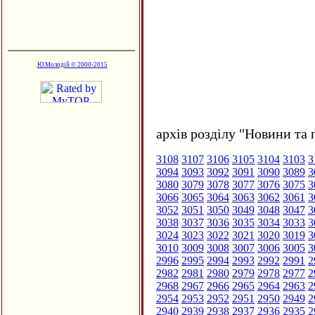
Ю.Молодій © 2000-2015
архів розділу "Новини та 
3108
3107
3106
3105
3104
3103
3
3094
3093
3092
3091
3090
3089
3
3080
3079
3078
3077
3076
3075
3
3066
3065
3064
3063
3062
3061
3
3052
3051
3050
3049
3048
3047
3
3038
3037
3036
3035
3034
3033
3
3024
3023
3022
3021
3020
3019
3
3010
3009
3008
3007
3006
3005
3
2996
2995
2994
2993
2992
2991
2
2982
2981
2980
2979
2978
2977
2
2968
2967
2966
2965
2964
2963
2
2954
2953
2952
2951
2950
2949
2
2940
2939
2938
2937
2936
2935
2