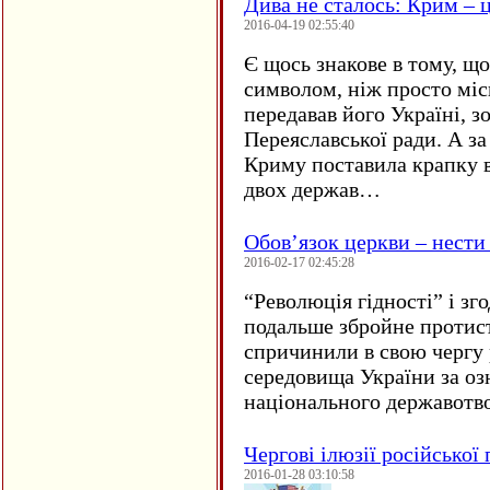
Дива не сталось: Крим – ц
2016-04-19 02:55:40
Є щось знакове в тому, що
символом, ніж просто мі
передавав його Україні, з
Переяславської ради. А за
Криму поставила крапку в
двох держав…
Обов’язок церкви – нести
2016-02-17 02:45:28
“
Революція гідності” і з
подальше збройне протис
спричинили в свою чергу
середовища України за оз
національного державот
Чергові ілюзії російської
2016-01-28 03:10:58