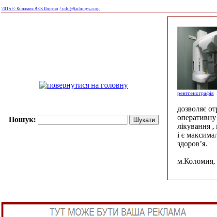
2015 © Коломия ВЕБ Портал
/ info@kolomyya.org
рентгенографія
дозволяє о
оперативну 
Пошук:
лікування ,
і є максима
здоров’я.
м.Коломия, 