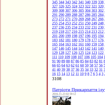
345
344
343
342
341
340
339
338
327
326
325
324
323
322
321
320
309
308
307
306
305
304
303
302
291
290
289
288
287
286
285
284
273
272
271
270
269
268
267
266
255
254
253
252
251
250
249
248
237
236
235
234
233
232
231
230
219
218
217
216
215
214
213
212
201
200
199
198
197
196
195
194
183
182
181
180
179
178
177
176
165
164
163
162
161
160
159
158
147
146
145
144
143
142
141
140
129
128
127
126
125
124
123
122
111
110
109
108
107
106
105
104
91
90
89
88
87
86
85
84
83
82
81
66
65
64
63
62
61
60
59
58
57
56
41
40
39
38
37
36
35
34
33
32
31
16
15
14
13
12
11
10
9
8
7
6
5
4
3
3108
Патріоти Прикарпаття іду
2016-11-23 02:59:12