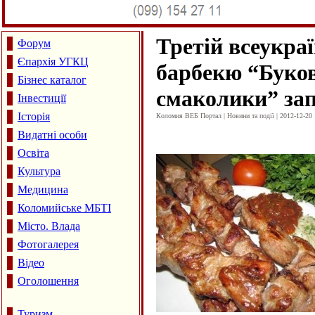
Третій всеукра
Форум
Єпархія УГКЦ
барбекю “Буков
Бізнес каталог
смаколики” за
Інвестиції
Історія
Коломия ВЕБ Портал | Новини та події | 2012-12-20 
Видатні особи
Освіта
Культура
Медицина
Коломийське МБТІ
Місто. Влада
Фотогалерея
Відео
Оголошення
Туризм