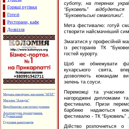
суботу, на теренах украї
Горящі путівки
“Буковель” відбудетьс
Готелі
“Буковельські смаколики”.
Ресторани, кафе
Мета фестивалю: готуй см
Дозвілля
створити найсмачніший сим
Змагатися у професійній ма
із ресторанів ТК “Буков
гостей курорту.
Щоб не обмежувати фант
кухарського свята, вп
дозволяють командам вик
зелень та соуси.
Переможці та учасники ц
Сімейний пансіон "На Куті"
нагороджені дипломами та 
Вироби з нержавіючої сталі
фестивалю. Призи перемо
Садиба зеленого туризму "Магнолія"
барбекю надаються комп
Готельно-ресторанний комплекс
фестивалю - ТК “Буковель” ,
"Беркут"
Рафтинг
Дійство розпочнеться о 