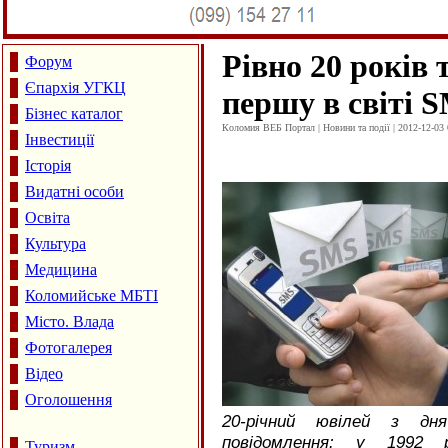
Рівно 20 років
Форум
Єпархія УГКЦ
першу в світі
S
Бізнес каталог
Коломия ВЕБ Портал | Новини та події | 2012-12-03 
Інвестиції
Історія
Видатні особи
Освіта
Культура
Медицина
Коломийське МБТІ
Місто. Влада
Фотогалерея
Відео
Оголошення
20-річний ювілей з дн
повідомлення: у 1992 р
Туризм