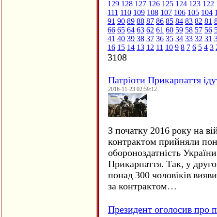
129
128
127
126
125
124
123
122
111
110
109
108
107
106
105
104
91
90
89
88
87
86
85
84
83
82
81
66
65
64
63
62
61
60
59
58
57
56
41
40
39
38
37
36
35
34
33
32
31
16
15
14
13
12
11
10
9
8
7
6
5
4
3
3108
Патріоти Прикарпаття іду
2016-11-23 02:59:12
З початку 2016 року на ві
контрактом прийняли понад
обороноздатність України 
Прикарпаття. Так, у друго
понад 300 чоловіків вияв
за контрактом…
Президент оголосив про п