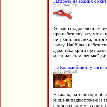
Загибель на водних об'єкт
2016-01-26 03:47:30
Усі ми із задоволенням зу
про небезпеку, яку може 
не трапилося лиха, потрі
льоду. Найбільш небезпеч
адже така крига ще надзв
маси навіть маленької д
На Коломийщині у вогні 
2016-01-26 03:42:56
На жаль, на території обл
місце випадки пожеж із з
січня на одному із обійст