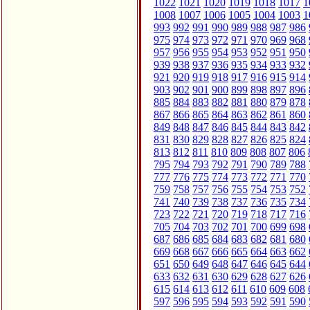
1022
1021
1020
1019
1018
1017
1
1008
1007
1006
1005
1004
1003
1
993
992
991
990
989
988
987
986
975
974
973
972
971
970
969
968
957
956
955
954
953
952
951
950
939
938
937
936
935
934
933
932
921
920
919
918
917
916
915
914
903
902
901
900
899
898
897
896
885
884
883
882
881
880
879
878
867
866
865
864
863
862
861
860
849
848
847
846
845
844
843
842
831
830
829
828
827
826
825
824
813
812
811
810
809
808
807
806
795
794
793
792
791
790
789
788
777
776
775
774
773
772
771
770
759
758
757
756
755
754
753
752
741
740
739
738
737
736
735
734
723
722
721
720
719
718
717
716
705
704
703
702
701
700
699
698
687
686
685
684
683
682
681
680
669
668
667
666
665
664
663
662
651
650
649
648
647
646
645
644
633
632
631
630
629
628
627
626
615
614
613
612
611
610
609
608
597
596
595
594
593
592
591
590