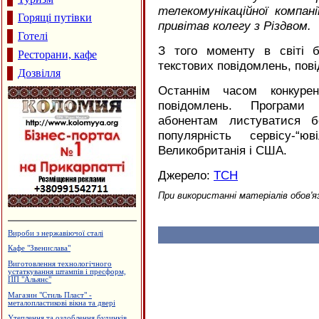
телекомунікаційної компан
Горящі путівки
привітав колегу з Різдвом.
Готелі
З того моменту в світі б
Ресторани, кафе
текстових повідомлень, по
Дозвілля
Останнім часом конкур
повідомлень. Програми
абонентам листуватися б
популярність сервісу-“
Великобританія і США.
Джерело:
ТСН
При використанні матеріалів обов'я
Туристична агенція "Марко"
Виробництво камертонів
Готельно-ресторанний комплекс
"Беркут"
Виробництво бетонних виробів
Садиба зеленого туризму "Княжий
Град"