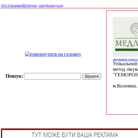
2015 © Коломия ВЕБ Портал
/ info@kolomyya.org
лікування гемор
Унікальний 
метод ліку
"ГЕМОРОН
Пошук:
м.Коломия, 