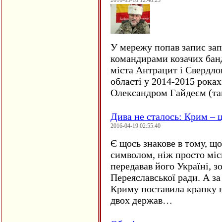
2016-05-18 12:48:23
У мережу попав запис за
командирами козачих бан
міста Антрацит і Свердло
області у 2014-2015 рока
Олександром Гайдеєм (та
Дива не сталось: Крим – ц
2016-04-19 02:55:40
Є щось знакове в тому, що
символом, ніж просто мі
передавав його Україні, з
Переяславської ради. А за
Криму поставила крапку в
двох держав…