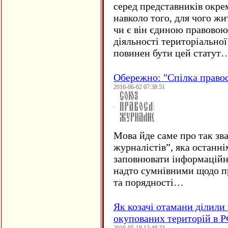
серед представників окре
навколо того, для чого жи
чи є він єдиною правовою
діяльності територіально
повинен бути цей статут
Обережно: "Спілка право
2016-06-02 07:38:51
Мова йде саме про так зв
журналістів”, яка останні
заповнювати інформаційн
надто сумнівними щодо пр
та порядності…
Як козачі отамани ділили 
окупованих територій в 