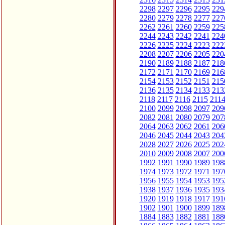
2298
2297
2296
2295
229
2280
2279
2278
2277
227
2262
2261
2260
2259
225
2244
2243
2242
2241
224
2226
2225
2224
2223
222
2208
2207
2206
2205
220
2190
2189
2188
2187
218
2172
2171
2170
2169
216
2154
2153
2152
2151
215
2136
2135
2134
2133
213
2118
2117
2116
2115
211
2100
2099
2098
2097
209
2082
2081
2080
2079
207
2064
2063
2062
2061
206
2046
2045
2044
2043
204
2028
2027
2026
2025
202
2010
2009
2008
2007
200
1992
1991
1990
1989
198
1974
1973
1972
1971
197
1956
1955
1954
1953
195
1938
1937
1936
1935
193
1920
1919
1918
1917
191
1902
1901
1900
1899
189
1884
1883
1882
1881
188