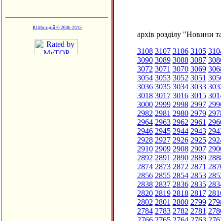
Ю.Молодій © 2000-2015
архів розділу "Новини та
3108
3107
3106
3105
310
3090
3089
3088
3087
308
3072
3071
3070
3069
306
3054
3053
3052
3051
305
3036
3035
3034
3033
303
3018
3017
3016
3015
301
3000
2999
2998
2997
299
2982
2981
2980
2979
297
2964
2963
2962
2961
296
2946
2945
2944
2943
294
2928
2927
2926
2925
292
2910
2909
2908
2907
290
2892
2891
2890
2889
288
2874
2873
2872
2871
287
2856
2855
2854
2853
285
2838
2837
2836
2835
283
2820
2819
2818
2817
281
2802
2801
2800
2799
279
2784
2783
2782
2781
278
2766
2765
2764
2763
276