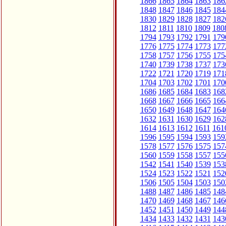
1866
1865
1864
1863
186
1848
1847
1846
1845
184
1830
1829
1828
1827
182
1812
1811
1810
1809
180
1794
1793
1792
1791
179
1776
1775
1774
1773
177
1758
1757
1756
1755
175
1740
1739
1738
1737
173
1722
1721
1720
1719
171
1704
1703
1702
1701
170
1686
1685
1684
1683
168
1668
1667
1666
1665
166
1650
1649
1648
1647
164
1632
1631
1630
1629
162
1614
1613
1612
1611
161
1596
1595
1594
1593
159
1578
1577
1576
1575
157
1560
1559
1558
1557
155
1542
1541
1540
1539
153
1524
1523
1522
1521
152
1506
1505
1504
1503
150
1488
1487
1486
1485
148
1470
1469
1468
1467
146
1452
1451
1450
1449
144
1434
1433
1432
1431
143