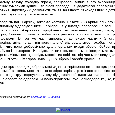
альну, газову, холодну зброю, спецзасоби вітчизняного виробниц
жених гумовими кулями, то після проведення додаткової перевірки зб
лення відповідних документів та за наявності законодавчих підст
еєструвати їх у свою власність.
оворить пан Барзюк, зокрема частина 1 статті 263 Кримінального 
інальну відповідальність і покарання у вигляді позбавлення волі н
 за носіння, зберігання, придбання, виготовлення, ремонт, пере
брої, бойових припасів, вибухових речовин або вибухових пристр
 дозволу. В той же час, відповідно до вимог частини 3 ста
раїни, звільняється від кримінальної відповідальності особа, яка 
ії, якщо вона добровільно здала органам влади зброю, бойові п
ибухові пристрої». На підстави цих положень міліціонери мають 
о кримінальної відповідальності тих осіб, які під час місячнику зда
ани внутрішніх справ наявні у них зброю і засоби ураження.
ією про порядок добровільної здачі та вирішення питання про реє
ської вогнепальної та газової зброї керівництво івано-франківської
ого центру звернутись у службу дозвільної системи Івано-Франкі
и в області за адресою: м.Івано-Фраківськ, вул.Бельведерська, 32, 
90.
ов'язкове посилання на
Коломия ВЕБ Портал