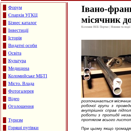
Івано-франк
Форум
Єпархія УГКЦ
місячник до
Бізнес каталог
Коломия ВЕБ Портал | Новини та події 
Інвестиції
Історія
Видатні особи
Освіта
Культура
Медицина
Коломийське МБТІ
Місто. Влада
Фотогалерея
Відео
розпочинається місячник
робочої групи з проведе
Оголошення
внутрішніх справ підпо
роботи з протидії неза
протягом всього листоп
Туризм
Горящі путівки
При цьому якщо громадяни