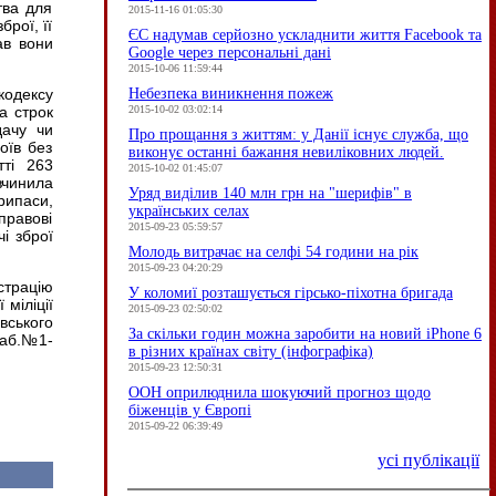
тва для
2015-11-16 01:05:30
рої, її
ЄC надумав серйозно ускладнити життя Facebook та
ав вони
Google через персональні дані
2015-10-06 11:59:44
Небезпека виникнення пожеж
кодексу
2015-10-02 03:02:14
а строк
дачу чи
Про прощання з життям: у Данії існує служба, що
оїв без
виконує останні бажання невиліковних людей.
тті 263
2015-10-02 01:45:07
вчинила
Уряд виділив 140 млн грн на "шерифів" в
рипаси,
українських селах
правові
2015-09-23 05:59:57
чі зброї
Молодь витрачає на селфі 54 години на рік
2015-09-23 04:20:29
страцію
У коломиї розташується гірсько-піхотна бригада
 міліції
2015-09-23 02:50:02
вського
За скільки годин можна заробити на новий iPhone 6
каб.№1-
в різних країнах світу (інфографіка)
2015-09-23 12:50:31
ООН оприлюднила шокуючий прогноз щодо
біженців у Європі
2015-09-22 06:39:49
усі публікації