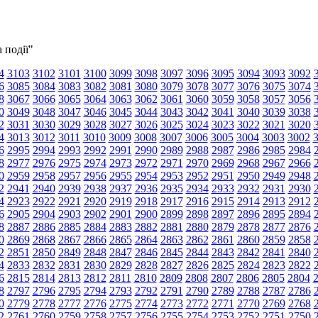
 події"
4
3103
3102
3101
3100
3099
3098
3097
3096
3095
3094
3093
3092
6
3085
3084
3083
3082
3081
3080
3079
3078
3077
3076
3075
3074
8
3067
3066
3065
3064
3063
3062
3061
3060
3059
3058
3057
3056
0
3049
3048
3047
3046
3045
3044
3043
3042
3041
3040
3039
3038
2
3031
3030
3029
3028
3027
3026
3025
3024
3023
3022
3021
3020
4
3013
3012
3011
3010
3009
3008
3007
3006
3005
3004
3003
3002
6
2995
2994
2993
2992
2991
2990
2989
2988
2987
2986
2985
2984
8
2977
2976
2975
2974
2973
2972
2971
2970
2969
2968
2967
2966
0
2959
2958
2957
2956
2955
2954
2953
2952
2951
2950
2949
2948
2
2941
2940
2939
2938
2937
2936
2935
2934
2933
2932
2931
2930
4
2923
2922
2921
2920
2919
2918
2917
2916
2915
2914
2913
2912
6
2905
2904
2903
2902
2901
2900
2899
2898
2897
2896
2895
2894
8
2887
2886
2885
2884
2883
2882
2881
2880
2879
2878
2877
2876
0
2869
2868
2867
2866
2865
2864
2863
2862
2861
2860
2859
2858
2
2851
2850
2849
2848
2847
2846
2845
2844
2843
2842
2841
2840
4
2833
2832
2831
2830
2829
2828
2827
2826
2825
2824
2823
2822
6
2815
2814
2813
2812
2811
2810
2809
2808
2807
2806
2805
2804
8
2797
2796
2795
2794
2793
2792
2791
2790
2789
2788
2787
2786
0
2779
2778
2777
2776
2775
2774
2773
2772
2771
2770
2769
2768
2
2761
2760
2759
2758
2757
2756
2755
2754
2753
2752
2751
2750