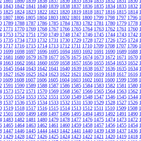
2
1861
1860
1859
1858
1857
1856
1855
1854
1853
1852
1851
1850
4
1843
1842
1841
1840
1839
1838
1837
1836
1835
1834
1833
1832
6
1825
1824
1823
1822
1821
1820
1819
1818
1817
1816
1815
1814
8
1807
1806
1805
1804
1803
1802
1801
1800
1799
1798
1797
1796
0
1789
1788
1787
1786
1785
1784
1783
1782
1781
1780
1779
1778
2
1771
1770
1769
1768
1767
1766
1765
1764
1763
1762
1761
1760
4
1753
1752
1751
1750
1749
1748
1747
1746
1745
1744
1743
1742
6
1735
1734
1733
1732
1731
1730
1729
1728
1727
1726
1725
1724
8
1717
1716
1715
1714
1713
1712
1711
1710
1709
1708
1707
1706
0
1699
1698
1697
1696
1695
1694
1693
1692
1691
1690
1689
1688
2
1681
1680
1679
1678
1677
1676
1675
1674
1673
1672
1671
1670
4
1663
1662
1661
1660
1659
1658
1657
1656
1655
1654
1653
1652
6
1645
1644
1643
1642
1641
1640
1639
1638
1637
1636
1635
1634
8
1627
1626
1625
1624
1623
1622
1621
1620
1619
1618
1617
1616
0
1609
1608
1607
1606
1605
1604
1603
1602
1601
1600
1599
1598
2
1591
1590
1589
1588
1587
1586
1585
1584
1583
1582
1581
1580
4
1573
1572
1571
1570
1569
1568
1567
1566
1565
1564
1563
1562
6
1555
1554
1553
1552
1551
1550
1549
1548
1547
1546
1545
1544
8
1537
1536
1535
1534
1533
1532
1531
1530
1529
1528
1527
1526
0
1519
1518
1517
1516
1515
1514
1513
1512
1511
1510
1509
1508
2
1501
1500
1499
1498
1497
1496
1495
1494
1493
1492
1491
1490
4
1483
1482
1481
1480
1479
1478
1477
1476
1475
1474
1473
1472
6
1465
1464
1463
1462
1461
1460
1459
1458
1457
1456
1455
1454
8
1447
1446
1445
1444
1443
1442
1441
1440
1439
1438
1437
1436
0
1429
1428
1427
1426
1425
1424
1423
1422
1421
1420
1419
1418