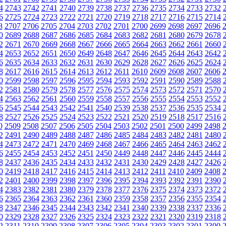
4
2743
2742
2741
2740
2739
2738
2737
2736
2735
2734
2733
2732
6
2725
2724
2723
2722
2721
2720
2719
2718
2717
2716
2715
2714
8
2707
2706
2705
2704
2703
2702
2701
2700
2699
2698
2697
2696
0
2689
2688
2687
2686
2685
2684
2683
2682
2681
2680
2679
2678
2
2671
2670
2669
2668
2667
2666
2665
2664
2663
2662
2661
2660
4
2653
2652
2651
2650
2649
2648
2647
2646
2645
2644
2643
2642
6
2635
2634
2633
2632
2631
2630
2629
2628
2627
2626
2625
2624
8
2617
2616
2615
2614
2613
2612
2611
2610
2609
2608
2607
2606
0
2599
2598
2597
2596
2595
2594
2593
2592
2591
2590
2589
2588
2
2581
2580
2579
2578
2577
2576
2575
2574
2573
2572
2571
2570
4
2563
2562
2561
2560
2559
2558
2557
2556
2555
2554
2553
2552
6
2545
2544
2543
2542
2541
2540
2539
2538
2537
2536
2535
2534
8
2527
2526
2525
2524
2523
2522
2521
2520
2519
2518
2517
2516
0
2509
2508
2507
2506
2505
2504
2503
2502
2501
2500
2499
2498
2
2491
2490
2489
2488
2487
2486
2485
2484
2483
2482
2481
2480
4
2473
2472
2471
2470
2469
2468
2467
2466
2465
2464
2463
2462
6
2455
2454
2453
2452
2451
2450
2449
2448
2447
2446
2445
2444
8
2437
2436
2435
2434
2433
2432
2431
2430
2429
2428
2427
2426
0
2419
2418
2417
2416
2415
2414
2413
2412
2411
2410
2409
2408
2
2401
2400
2399
2398
2397
2396
2395
2394
2393
2392
2391
2390
4
2383
2382
2381
2380
2379
2378
2377
2376
2375
2374
2373
2372
6
2365
2364
2363
2362
2361
2360
2359
2358
2357
2356
2355
2354
8
2347
2346
2345
2344
2343
2342
2341
2340
2339
2338
2337
2336
0
2329
2328
2327
2326
2325
2324
2323
2322
2321
2320
2319
2318
2
2311
2310
2309
2308
2307
2306
2305
2304
2303
2302
2301
2300