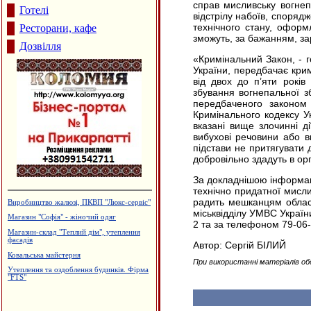
справ мисливську вогнеп
Готелі
відстрілу набоїв, споряд
технічного стану, оформ
Ресторани, кафе
зможуть, за бажанням, зар
Дозвілля
«Кримінальний Закон, - г
України, передбачає крим
від двох до п’яти років
збування вогнепальної з
передбаченого законом
Кримінального кодексу Ук
вказані вище злочинні д
вибухові речовини або в
підстави не притягувати д
добровільно здадуть в орг
За докладнішою інформац
технічно придатної мислив
радить мешканцям обласн
Виробництво жалюзі, ПКВП "Люкс-сервіс"
міськвідділу УМВС Україн
Магазин "Софія" - жіночий одяг
2 та за телефоном 79-06-
Магазин-склад "Теплий дім", утеплення
фасадів
Автор: Сергій БІЛИЙ
Ковальська майстерня
При використанні матеріалів об
Утеплення та оздоблення будинків. Фірма
"FTS"