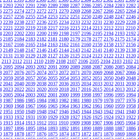
4
2293
2292
2291
2290
2289
2288
2287
2286
2285
2284
2283
2282
6
2275
2274
2273
2272
2271
2270
2269
2268
2267
2266
2265
2264
8
2257
2256
2255
2254
2253
2252
2251
2250
2249
2248
2247
2246
0
2239
2238
2237
2236
2235
2234
2233
2232
2231
2230
2229
2228
2
2221
2220
2219
2218
2217
2216
2215
2214
2213
2212
2211
2210
4
2203
2202
2201
2200
2199
2198
2197
2196
2195
2194
2193
2192
6
2185
2184
2183
2182
2181
2180
2179
2178
2177
2176
2175
2174
8
2167
2166
2165
2164
2163
2162
2161
2160
2159
2158
2157
2156
0
2149
2148
2147
2146
2145
2144
2143
2142
2141
2140
2139
2138
2
2131
2130
2129
2128
2127
2126
2125
2124
2123
2122
2121
2120
4
2113
2112
2111
2110
2109
2108
2107
2106
2105
2104
2103
2102
21
6
2095
2094
2093
2092
2091
2090
2089
2088
2087
2086
2085
2084
8
2077
2076
2075
2074
2073
2072
2071
2070
2069
2068
2067
2066
0
2059
2058
2057
2056
2055
2054
2053
2052
2051
2050
2049
2048
2
2041
2040
2039
2038
2037
2036
2035
2034
2033
2032
2031
2030
4
2023
2022
2021
2020
2019
2018
2017
2016
2015
2014
2013
2012
6
2005
2004
2003
2002
2001
2000
1999
1998
1997
1996
1995
1994
8
1987
1986
1985
1984
1983
1982
1981
1980
1979
1978
1977
1976
0
1969
1968
1967
1966
1965
1964
1963
1962
1961
1960
1959
1958
2
1951
1950
1949
1948
1947
1946
1945
1944
1943
1942
1941
1940
4
1933
1932
1931
1930
1929
1928
1927
1926
1925
1924
1923
1922
6
1915
1914
1913
1912
1911
1910
1909
1908
1907
1906
1905
1904
8
1897
1896
1895
1894
1893
1892
1891
1890
1889
1888
1887
1886
0
1879
1878
1877
1876
1875
1874
1873
1872
1871
1870
1869
1868