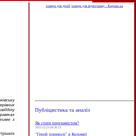
товари для дітей
товари для відпочинку - Kapitan.ua
вську
ерівник
Публіцистика та аналіз
відділу
 рамках
атиме з
Як стати програмістом?
2015-12-23 04:30:13
трішніх
"Герой поневолі" в Коломиї