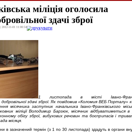
івська міліція оголосила
бровільної здачі зброї
| 2012-11-01 11:00:54
друкувати
1 листопада в місті Івано-Франкі
 добровільної здачі зброї. Як повідомив «Коломия ВЕБ Порталу» к
ння місячника заступник начальника Івано-Франківського міськ
лковник міліції Володимир Барзюк, місячник відбуватиметься в
конному обігу зброї, вибухових речовин та боєприпасів і трив
ада місяця.
 в зазначений термін (з 1 по 30 листопада) здадуть в органи вну