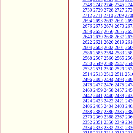
2748
2747
2746
2745
274
2730
2729
2728
2727
272
2712
2711
2710
2709
270
2694
2693
2692
2691
269
2676
2675
2674
2673
267
2658
2657
2656
2655
265
2640
2639
2638
2637
263
2622
2621
2620
2619
261
2604
2603
2602
2601
260
2586
2585
2584
2583
258
2568
2567
2566
2565
256
2550
2549
2548
2547
254
2532
2531
2530
2529
252
2514
2513
2512
2511
251
2496
2495
2494
2493
249
2478
2477
2476
2475
247
2460
2459
2458
2457
245
2442
2441
2440
2439
243
2424
2423
2422
2421
242
2406
2405
2404
2403
240
2388
2387
2386
2385
238
2370
2369
2368
2367
236
2352
2351
2350
2349
234
2334
2333
2332
2331
233
2316
2315
2314
2313
231