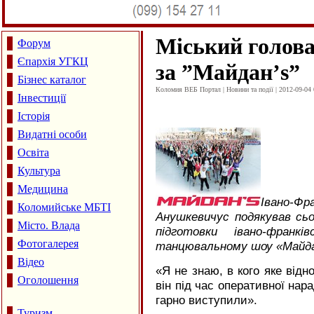
Міський голова
Форум
Єпархія УГКЦ
за ”Майдан’s”
Бізнес каталог
Коломия ВЕБ Портал | Новини та події | 2012-09-04 
Інвестиції
Історія
Видатні особи
Освіта
Культура
Медицина
Івано-Фр
Коломийське МБТІ
Анушкевичус подякував сьо
Місто. Влада
підготовки івано-франк
Фотогалерея
танцювальному шоу «Майда
Відео
«Я не знаю, в кого яке від
Оголошення
він під час оперативної нара
гарно виступили».
Туризм