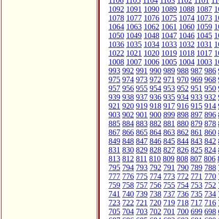
1106
1105
1104
1103
1102
1101
11
1092
1091
1090
1089
1088
1087
1
1078
1077
1076
1075
1074
1073
1
1064
1063
1062
1061
1060
1059
1
1050
1049
1048
1047
1046
1045
1
1036
1035
1034
1033
1032
1031
1
1022
1021
1020
1019
1018
1017
1
1008
1007
1006
1005
1004
1003
1
993
992
991
990
989
988
987
986
975
974
973
972
971
970
969
968
957
956
955
954
953
952
951
950
939
938
937
936
935
934
933
932
921
920
919
918
917
916
915
914
903
902
901
900
899
898
897
896
885
884
883
882
881
880
879
878
867
866
865
864
863
862
861
860
849
848
847
846
845
844
843
842
831
830
829
828
827
826
825
824
813
812
811
810
809
808
807
806
795
794
793
792
791
790
789
788
777
776
775
774
773
772
771
770
759
758
757
756
755
754
753
752
741
740
739
738
737
736
735
734
723
722
721
720
719
718
717
716
705
704
703
702
701
700
699
698