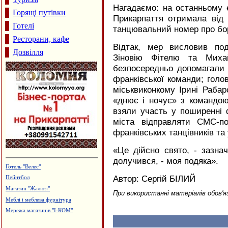
Нагадаємо: на останньому 
Горящі путівки
Прикарпаття отримала від 
Готелі
танцювальний номер про бор
Ресторани, кафе
Відтак, мер висловив по
Дозвілля
Зіновію Фітелю та Михай
безпосередньо допомагали п
франківської команди; голов
міськвиконкому Ірині Рабарс
«днює і ночує» з командою; 
взяли участь у поширенні 
міста відправляти СМС-по
франківських танцівників та
«Це дійсно свято, - зазна
долучився, - моя подяка».
Виробництво вікон та дверей з ПВХ
та алюмінію
Автор: Сергій БІЛИЙ
Будцентр "Деніго"
При використанні матеріалів обов'я
Виготовлення технологічного
устаткування штампів і пресформ,
ПП "Альянс"
Магазин "ГрАвіс"
Стоматологічний центр "ЛЮКС"