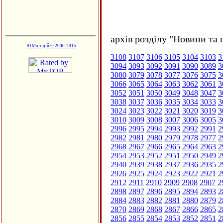
архів розділу "Новини та 
Ю.Молодій © 2000-2015
3108
3107
3106
3105
3104
3103
3
3094
3093
3092
3091
3090
3089
3
3080
3079
3078
3077
3076
3075
3
3066
3065
3064
3063
3062
3061
3
3052
3051
3050
3049
3048
3047
3
3038
3037
3036
3035
3034
3033
3
3024
3023
3022
3021
3020
3019
3
3010
3009
3008
3007
3006
3005
3
2996
2995
2994
2993
2992
2991
2
2982
2981
2980
2979
2978
2977
2
2968
2967
2966
2965
2964
2963
2
2954
2953
2952
2951
2950
2949
2
2940
2939
2938
2937
2936
2935
2
2926
2925
2924
2923
2922
2921
2
2912
2911
2910
2909
2908
2907
2
2898
2897
2896
2895
2894
2893
2
2884
2883
2882
2881
2880
2879
2
2870
2869
2868
2867
2866
2865
2
2856
2855
2854
2853
2852
2851
2