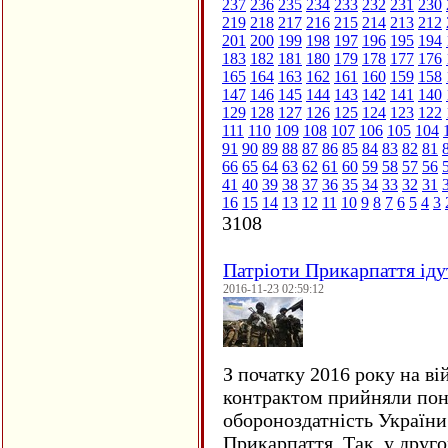
237
236
235
234
233
232
231
230
219
218
217
216
215
214
213
212
201
200
199
198
197
196
195
194
183
182
181
180
179
178
177
176
165
164
163
162
161
160
159
158
147
146
145
144
143
142
141
140
129
128
127
126
125
124
123
122
111
110
109
108
107
106
105
104
91
90
89
88
87
86
85
84
83
82
81
66
65
64
63
62
61
60
59
58
57
56
41
40
39
38
37
36
35
34
33
32
31
16
15
14
13
12
11
10
9
8
7
6
5
4
3
3108
Патріоти Прикарпаття іду
2016-11-23 02:59:12
З початку 2016 року на ві
контрактом прийняли понад
обороноздатність України 
Прикарпаття. Так, у друго