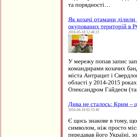
та порядності…
Як козачі отамани ділили 
окупованих територій в 
2016-05-18 12:48:23
У мережу попав запис за
командирами козачих бан
міста Антрацит і Свердло
області у 2014-2015 рока
Олександром Гайдеєм (та
Дива не сталось: Крим – ц
2016-04-19 02:55:40
Є щось знакове в тому, що
символом, ніж просто мі
передавав його Україні, з