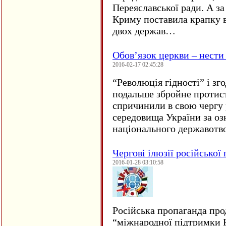
Переяславської ради. А за
Криму поставила крапку в
двох держав…
Обов’язок церкви – нести
2016-02-17 02:45:28
“
Революція гідності” і з
подальше збройне протис
спричинили в свою чергу
середовища України за оз
національного державот
Чергові ілюзії російської
2016-01-28 03:10:58
Російська пропаганда про
“міжнародної підтримки Р