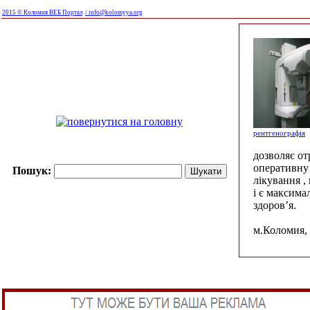
2015 © Коломия ВЕБ Портал
/ info@kolomyya.org
рентгенографія
дозволяє о
оперативну 
Пошук:
лікування ,
і є максима
здоров’я.
м.Коломия, 