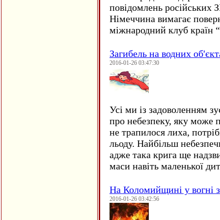
повідомлень російських 
Німеччина вимагає повер
міжнародний клуб країн 
Загибель на водних об'єкт
2016-01-26 03:47:30
Усі ми із задоволенням зу
про небезпеку, яку може 
не трапилося лиха, потрі
льоду. Найбільш небезпеч
адже така крига ще надзв
маси навіть маленької д
На Коломийщині у вогні 
2016-01-26 03:42:56