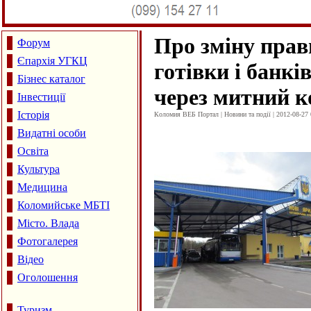
Про зміну пра
Форум
Єпархія УГКЦ
готівки і банкі
Бізнес каталог
через митний к
Інвестиції
Історія
Коломия ВЕБ Портал | Новини та події | 2012-08-27 
Видатні особи
Освіта
Культура
Медицина
Коломийське МБТІ
Місто. Влада
Фотогалерея
Відео
Оголошення
Туризм