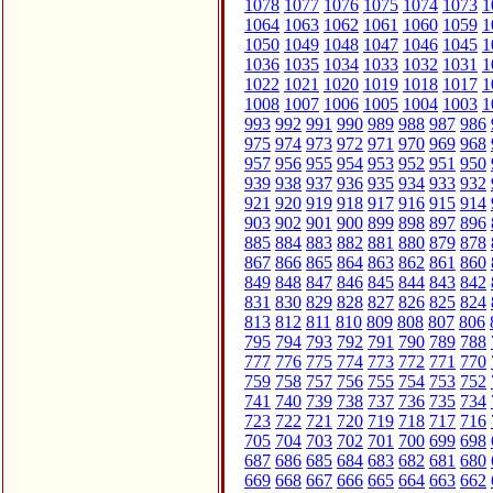
1078
1077
1076
1075
1074
1073
1
1064
1063
1062
1061
1060
1059
1
1050
1049
1048
1047
1046
1045
1
1036
1035
1034
1033
1032
1031
1
1022
1021
1020
1019
1018
1017
1
1008
1007
1006
1005
1004
1003
1
993
992
991
990
989
988
987
986
975
974
973
972
971
970
969
968
957
956
955
954
953
952
951
950
939
938
937
936
935
934
933
932
921
920
919
918
917
916
915
914
903
902
901
900
899
898
897
896
885
884
883
882
881
880
879
878
867
866
865
864
863
862
861
860
849
848
847
846
845
844
843
842
831
830
829
828
827
826
825
824
813
812
811
810
809
808
807
806
795
794
793
792
791
790
789
788
777
776
775
774
773
772
771
770
759
758
757
756
755
754
753
752
741
740
739
738
737
736
735
734
723
722
721
720
719
718
717
716
705
704
703
702
701
700
699
698
687
686
685
684
683
682
681
680
669
668
667
666
665
664
663
662