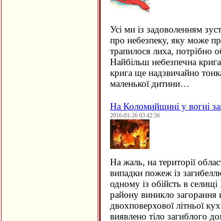
Усі ми із задоволенням зус
про небезпеку, яку може пр
трапилося лиха, потрібно о
Найбільш небезпечна крига 
крига ще надзвичайно тонка
маленької дитини…
На Коломийщині у вогні за
2016-01-26 03:42:56
На жаль, на території облас
випадки пожеж із загибеллю
одному із обійсть в селищ
району виникло загорання
двохповерхової літньої кух
виявлено тіло загиблого 