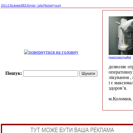
2015 © Коломия ВЕБ Портал
/ info@kolomyya.org
рентгенографія
дозволяє о
оперативну 
Пошук:
лікування ,
і є максима
здоров’я.
м.Коломия, 