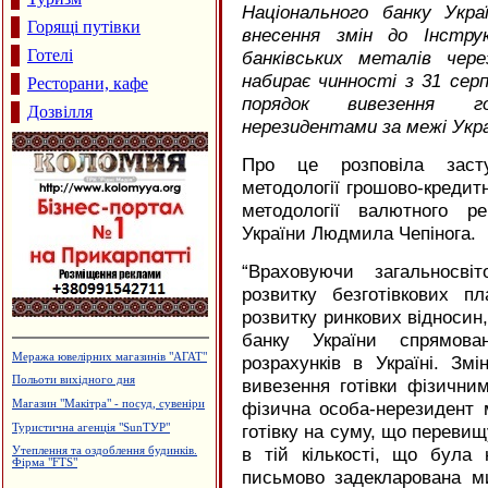
Національного банку Укр
Горящі путівки
внесення змін до Інстру
Готелі
банківських металів чер
набирає чинності з 31 сер
Ресторани, кафе
порядок вивезення г
Дозвілля
нерезидентами за межі Укра
Про це розповіла засту
методології грошово-кредитн
методології валютного р
України Людмила Чепінога.
“Враховуючи загальносві
розвитку безготівкових пл
розвитку ринкових відносин,
банку України спрямован
Туристична агенція "Марко"
розрахунків в Україні. Зм
Садиба зеленого туризму "Княжий
вивезення готівки фізични
Град"
фізична особа-нерезидент 
Виготовлення зовнішньої реклами,
готівку на суму, що перевищ
агенція "Колібрі"
в тій кількості, що була
Лікувально-діагностичний центр
"АНДРОМЕД"
письмово задекларована м
Виробництво еластичної резинки