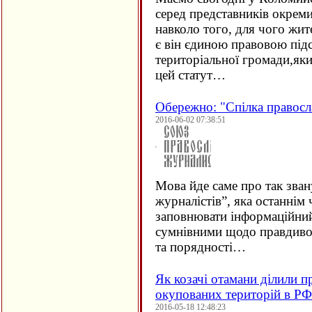
серед представників окрем
навколо того, для чого жит
є він єдиною правовою підс
територіальної громади,як
цей статут…
Обережно: "Спілка правосл
2016-06-02 07:38:51
Мова йде саме про так зва
журналістів”, яка останнім
заповнювати інформаційний
сумнівними щодо правдивос
та порядності…
Як козачі отамани ділили п
окупованих територій в РФ
2016-05-18 12:48:23