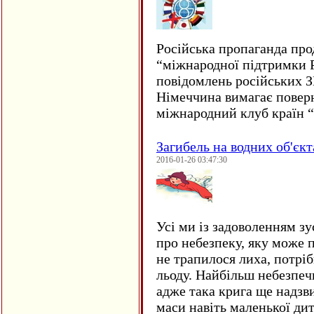
Російська пропаганда про
“міжнародної підтримки Р
повідомлень російських 
Німеччина вимагає повер
міжнародний клуб країн 
Загибель на водних об'єкт
2016-01-26 03:47:30
Усі ми із задоволенням зу
про небезпеку, яку може 
не трапилося лиха, потрі
льоду. Найбільш небезпеч
адже така крига ще надзв
маси навіть маленької д