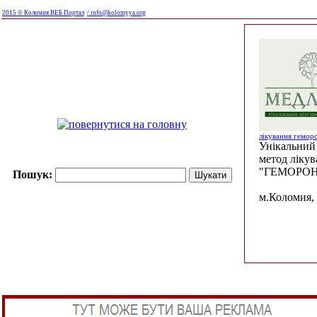
2015 © Коломия ВЕБ Портал
/ info@kolomyya.org
лікування гемор
Унікальний 
метод ліку
"ГЕМОРОН
Пошук:
м.Коломия, 