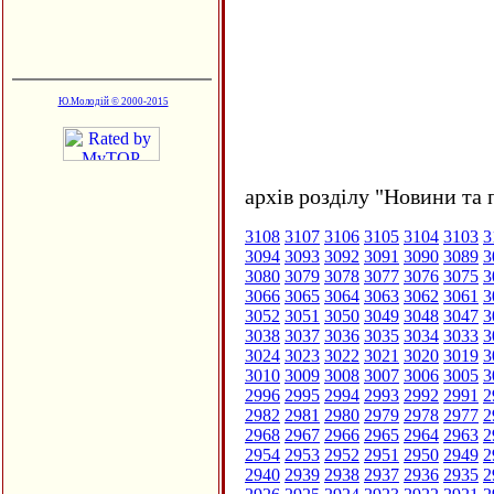
Ю.Молодій © 2000-2015
архів розділу "Новини та 
3108
3107
3106
3105
3104
3103
3
3094
3093
3092
3091
3090
3089
3
3080
3079
3078
3077
3076
3075
3
3066
3065
3064
3063
3062
3061
3
3052
3051
3050
3049
3048
3047
3
3038
3037
3036
3035
3034
3033
3
3024
3023
3022
3021
3020
3019
3
3010
3009
3008
3007
3006
3005
3
2996
2995
2994
2993
2992
2991
2
2982
2981
2980
2979
2978
2977
2
2968
2967
2966
2965
2964
2963
2
2954
2953
2952
2951
2950
2949
2
2940
2939
2938
2937
2936
2935
2