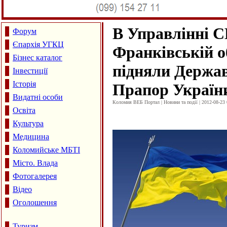
В Управлінні С
Форум
Єпархія УГКЦ
Франківській о
Бізнес каталог
підняли Держа
Інвестиції
Історія
Прапор Україн
Видатні особи
Коломия ВЕБ Портал | Новини та події | 2012-08-23 
Освіта
Культура
Медицина
Коломийське МБТІ
Місто. Влада
Фотогалерея
Відео
Оголошення
Туризм