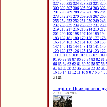
327
326
325
324
323
322
321
320
309
308
307
306
305
304
303
302
291
290
289
288
287
286
285
284
273
272
271
270
269
268
267
266
255
254
253
252
251
250
249
248
237
236
235
234
233
232
231
230
219
218
217
216
215
214
213
212
201
200
199
198
197
196
195
194
183
182
181
180
179
178
177
176
165
164
163
162
161
160
159
158
147
146
145
144
143
142
141
140
129
128
127
126
125
124
123
122
111
110
109
108
107
106
105
104
91
90
89
88
87
86
85
84
83
82
81
66
65
64
63
62
61
60
59
58
57
56
41
40
39
38
37
36
35
34
33
32
31
16
15
14
13
12
11
10
9
8
7
6
5
4
3
3108
Патріоти Прикарпаття іду
2016-11-23 02:59:12