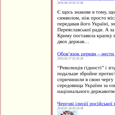
2016-04-19 02:55:40
Є щось знакове в тому, що
символом, ніж просто мі
передавав його Україні, з
Переяславської ради. А за
Криму поставила крапку в
двох держав…
Обов’язок церкви – нести
2016-02-17 02:45:28
“
Революція гідності” і з
подальше збройне протис
спричинили в свою чергу
середовища України за оз
національного державот
Чергові ілюзії російської
2016-01-28 03:10:58