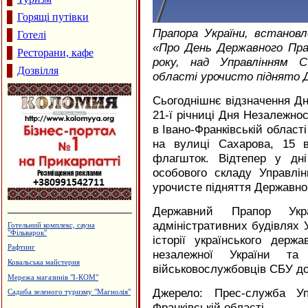
Горящі путівки
Прапора України, встанов
Готелі
«Про День Державного Прап
Ресторани, кафе
року, над Управлінням С
Дозвілля
області урочисто піднято 
Сьогоднішнє відзначення Дн
21-ї річниці Дня Незалежнос
в Івано-Франківській област
на вулиці Сахарова, 15 
флагшток. Відтепер у дн
особового складу Управлі
урочисте підняття Державно
Державний Прапор Укр
адміністративних будівлях 
Виробництво еластичної резинки
історії українського держ
Туристична агенція "Гарячі тури"
незалежної України т
Магазин-склад "Теплий дім",
утеплення фасадів
військовослужбовців СБУ до
Дзвони церковні
Джерело: Прес-служба Уп
Кафе "Fresh"
Франківській області