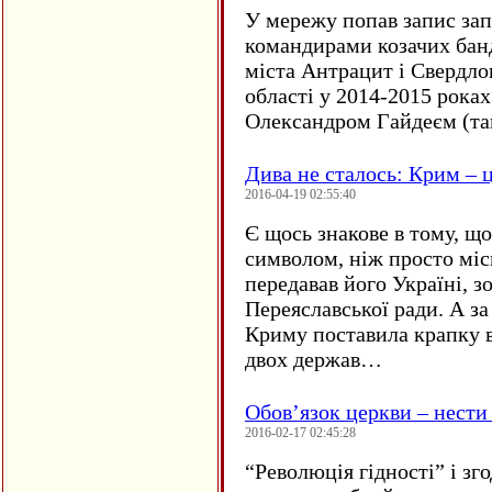
У мережу попав запис за
командирами козачих бан
міста Антрацит і Свердло
області у 2014-2015 рока
Олександром Гайдеєм (та
Дива не сталось: Крим – ц
2016-04-19 02:55:40
Є щось знакове в тому, що
символом, ніж просто мі
передавав його Україні, з
Переяславської ради. А за
Криму поставила крапку в
двох держав…
Обов’язок церкви – нести
2016-02-17 02:45:28
“
Революція гідності” і з