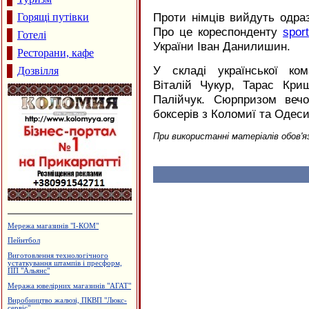
Проти німців вийдуть одраз
Горящі путівки
Про це кореспонденту
sport
Готелі
України Іван Данилишин.
Ресторани, кафе
У складі української ко
Дозвілля
Віталій Чукур, Тарас Кри
Палійчук. Сюрпризом веч
боксерів з Коломиї та Одеси
При використанні матеріалів обов'я
Лікувально-діагностичний центр
"Медлюкс"
Утеплення та оздоблення будинків.
Фірма "FTS"
Магазин "Жалюзі"
Виробництво вікон та дверей з ПВХ
та алюмінію
Інтернет-кафе "OXY"