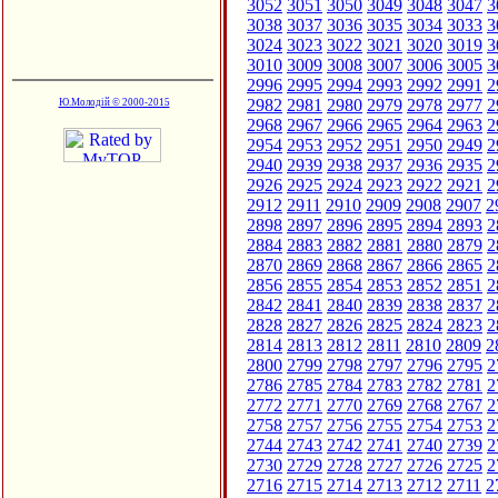
3052
3051
3050
3049
3048
3047
3
3038
3037
3036
3035
3034
3033
3
3024
3023
3022
3021
3020
3019
3
3010
3009
3008
3007
3006
3005
3
2996
2995
2994
2993
2992
2991
2
2982
2981
2980
2979
2978
2977
2
Ю.Молодій © 2000-2015
2968
2967
2966
2965
2964
2963
2
2954
2953
2952
2951
2950
2949
2
2940
2939
2938
2937
2936
2935
2
2926
2925
2924
2923
2922
2921
2
2912
2911
2910
2909
2908
2907
2
2898
2897
2896
2895
2894
2893
2
2884
2883
2882
2881
2880
2879
2
2870
2869
2868
2867
2866
2865
2
2856
2855
2854
2853
2852
2851
2
2842
2841
2840
2839
2838
2837
2
2828
2827
2826
2825
2824
2823
2
2814
2813
2812
2811
2810
2809
2
2800
2799
2798
2797
2796
2795
2
2786
2785
2784
2783
2782
2781
2
2772
2771
2770
2769
2768
2767
2
2758
2757
2756
2755
2754
2753
2
2744
2743
2742
2741
2740
2739
2
2730
2729
2728
2727
2726
2725
2
2716
2715
2714
2713
2712
2711
2