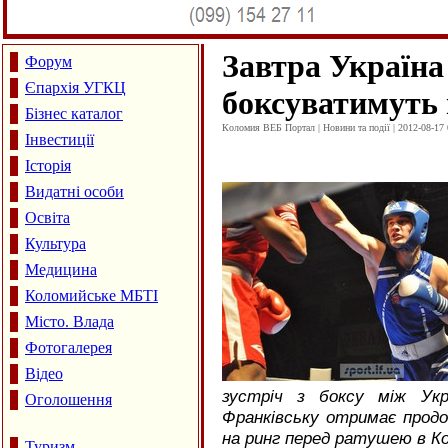
Завтра Україна
Форум
Єпархія УГКЦ
боксуватимуть 
Бізнес каталог
Коломия ВЕБ Портал | Новини та події | 2012-08-17 
Інвестиції
Історія
Видатні особи
Освіта
Культура
Медицина
Коломийське МБТІ
Місто. Влада
Фотогалерея
Відео
зустріч з боксу між Укр
Оголошення
Франківську отримає прод
на ринг перед ратушею в Ко
Туризм