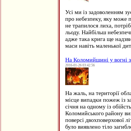
Усі ми із задоволенням зу
про небезпеку, яку може 
не трапилося лиха, потрі
льоду. Найбільш небезпеч
адже така крига ще надзв
маси навіть маленької д
На Коломийщині у вогні 
2016-01-26 03:42:56
На жаль, на території обл
місце випадки пожеж із з
січня на одному із обійст
Коломийського району ви
поверсі двохповерхової лі
було виявлено тіло загиб