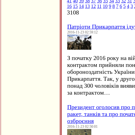
41
40
39
38
37
36
35
34
33
32
31
16
15
14
13
12
11
10
9
8
7
6
5
4
3
3108
Патріоти Прикарпаття іду
2016-11-23 02:59:12
З початку 2016 року на ві
контрактом прийняли понад
обороноздатність України 
Прикарпаття. Так, у друго
понад 300 чоловіків вияв
за контрактом…
Президент оголосив про п
ракет, танків та про поча
озброєння
2016-11-23 02:50:01