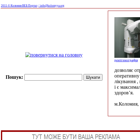
2015 © Коломия ВЕБ Портал
/ info@kolomyya.org
рентгенографія
дозволяє о
оперативну 
Пошук:
лікування ,
і є максима
здоров’я.
м.Коломия, 