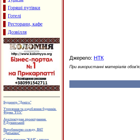
Горящі путівки
Готелі
Ресторани, кафе
Дозвілля
Джерело:
НТК
При використанні матеріалів обов'я
Вироби з нержавіючої сталі
Виробництво жалюзі, ПКВП "Люкс-
сервіс"
Меража ювелірних магазинів "АГАТ"
Дзвони церковні
Лікувально-діагностичний центр
"Медлайф"