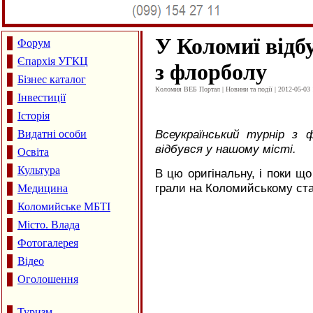
У Коломиї відб
Форум
Єпархія УГКЦ
з флорболу
Бізнес каталог
Коломия ВЕБ Портал | Новини та події | 2012-05-03 
Інвестиції
Історія
Всеукраїнський турнір з
Видатні особи
відбувся у нашому місті.
Освіта
Культура
В цю оригінальну, і поки що
грали на Коломийському стад
Медицина
Коломийське МБТІ
Місто. Влада
Фотогалерея
Відео
Оголошення
Туризм