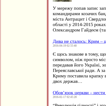
У мережу попав запис за
командирами козачих бан
міста Антрацит і Свердло
області у 2014-2015 рока
Олександром Гайдеєм (та
Дива не сталось: Крим – ц
2016-04-19 02:55:40
Є щось знакове в тому, що
символом, ніж просто мі
передавав його Україні, з
Переяславської ради. А за
Криму поставила крапку в
двох держав…
Обов’язок церкви – нести
2016-02-17 02:45:28
“
Революція гідності” і з