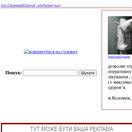
2015 © Коломия ВЕБ Портал
/ info@kolomyya.org
рентгенографія
дозволяє о
оперативну 
Пошук:
лікування ,
і є максима
здоров’я.
м.Коломия, 