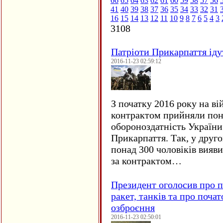
66
65
64
63
62
61
60
59
58
57
56
41
40
39
38
37
36
35
34
33
32
31
16
15
14
13
12
11
10
9
8
7
6
5
4
3
3108
Патріоти Прикарпаття іду
2016-11-23 02:59:12
З початку 2016 року на ві
контрактом прийняли понад
обороноздатність України 
Прикарпаття. Так, у друго
понад 300 чоловіків вияв
за контрактом…
Президент оголосив про п
ракет, танків та про поча
озброєння
2016-11-23 02:50:01