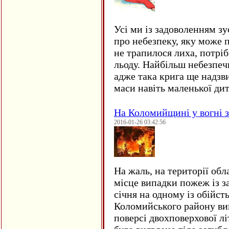
Усі ми із задоволенням зу
про небезпеку, яку може 
не трапилося лиха, потрі
льоду. Найбільш небезпеч
адже така крига ще надзв
маси навіть маленької д
На Коломийщині у вогні 
2016-01-26 03:42:56
На жаль, на території обл
місце випадки пожеж із з
січня на одному із обійст
Коломийського району ви
поверсі двохповерхової лі