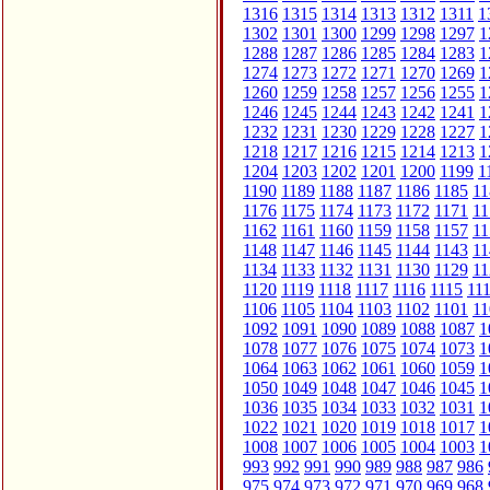
1316
1315
1314
1313
1312
1311
1
1302
1301
1300
1299
1298
1297
1
1288
1287
1286
1285
1284
1283
1
1274
1273
1272
1271
1270
1269
1
1260
1259
1258
1257
1256
1255
1
1246
1245
1244
1243
1242
1241
1
1232
1231
1230
1229
1228
1227
1
1218
1217
1216
1215
1214
1213
1
1204
1203
1202
1201
1200
1199
1
1190
1189
1188
1187
1186
1185
11
1176
1175
1174
1173
1172
1171
11
1162
1161
1160
1159
1158
1157
11
1148
1147
1146
1145
1144
1143
11
1134
1133
1132
1131
1130
1129
11
1120
1119
1118
1117
1116
1115
11
1106
1105
1104
1103
1102
1101
11
1092
1091
1090
1089
1088
1087
1
1078
1077
1076
1075
1074
1073
1
1064
1063
1062
1061
1060
1059
1
1050
1049
1048
1047
1046
1045
1
1036
1035
1034
1033
1032
1031
1
1022
1021
1020
1019
1018
1017
1
1008
1007
1006
1005
1004
1003
1
993
992
991
990
989
988
987
986
975
974
973
972
971
970
969
968