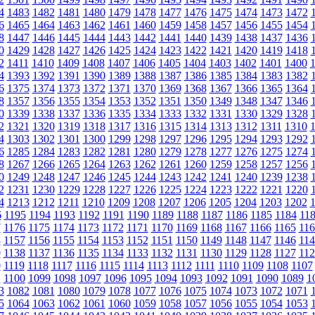
4
1483
1482
1481
1480
1479
1478
1477
1476
1475
1474
1473
1472
6
1465
1464
1463
1462
1461
1460
1459
1458
1457
1456
1455
1454
8
1447
1446
1445
1444
1443
1442
1441
1440
1439
1438
1437
1436
0
1429
1428
1427
1426
1425
1424
1423
1422
1421
1420
1419
1418
2
1411
1410
1409
1408
1407
1406
1405
1404
1403
1402
1401
1400
4
1393
1392
1391
1390
1389
1388
1387
1386
1385
1384
1383
1382
6
1375
1374
1373
1372
1371
1370
1369
1368
1367
1366
1365
1364
8
1357
1356
1355
1354
1353
1352
1351
1350
1349
1348
1347
1346
0
1339
1338
1337
1336
1335
1334
1333
1332
1331
1330
1329
1328
2
1321
1320
1319
1318
1317
1316
1315
1314
1313
1312
1311
1310
4
1303
1302
1301
1300
1299
1298
1297
1296
1295
1294
1293
1292
6
1285
1284
1283
1282
1281
1280
1279
1278
1277
1276
1275
1274
8
1267
1266
1265
1264
1263
1262
1261
1260
1259
1258
1257
1256
0
1249
1248
1247
1246
1245
1244
1243
1242
1241
1240
1239
1238
2
1231
1230
1229
1228
1227
1226
1225
1224
1223
1222
1221
1220
4
1213
1212
1211
1210
1209
1208
1207
1206
1205
1204
1203
1202
6
1195
1194
1193
1192
1191
1190
1189
1188
1187
1186
1185
1184
11
7
1176
1175
1174
1173
1172
1171
1170
1169
1168
1167
1166
1165
116
8
1157
1156
1155
1154
1153
1152
1151
1150
1149
1148
1147
1146
114
9
1138
1137
1136
1135
1134
1133
1132
1131
1130
1129
1128
1127
112
0
1119
1118
1117
1116
1115
1114
1113
1112
1111
1110
1109
1108
1107
1
1100
1099
1098
1097
1096
1095
1094
1093
1092
1091
1090
1089
1
3
1082
1081
1080
1079
1078
1077
1076
1075
1074
1073
1072
1071
5
1064
1063
1062
1061
1060
1059
1058
1057
1056
1055
1054
1053