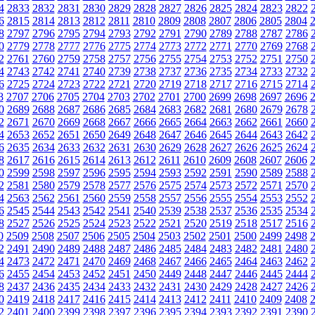
4
2833
2832
2831
2830
2829
2828
2827
2826
2825
2824
2823
2822
6
2815
2814
2813
2812
2811
2810
2809
2808
2807
2806
2805
2804
8
2797
2796
2795
2794
2793
2792
2791
2790
2789
2788
2787
2786
0
2779
2778
2777
2776
2775
2774
2773
2772
2771
2770
2769
2768
2
2761
2760
2759
2758
2757
2756
2755
2754
2753
2752
2751
2750
4
2743
2742
2741
2740
2739
2738
2737
2736
2735
2734
2733
2732
6
2725
2724
2723
2722
2721
2720
2719
2718
2717
2716
2715
2714
8
2707
2706
2705
2704
2703
2702
2701
2700
2699
2698
2697
2696
0
2689
2688
2687
2686
2685
2684
2683
2682
2681
2680
2679
2678
2
2671
2670
2669
2668
2667
2666
2665
2664
2663
2662
2661
2660
4
2653
2652
2651
2650
2649
2648
2647
2646
2645
2644
2643
2642
6
2635
2634
2633
2632
2631
2630
2629
2628
2627
2626
2625
2624
8
2617
2616
2615
2614
2613
2612
2611
2610
2609
2608
2607
2606
0
2599
2598
2597
2596
2595
2594
2593
2592
2591
2590
2589
2588
2
2581
2580
2579
2578
2577
2576
2575
2574
2573
2572
2571
2570
4
2563
2562
2561
2560
2559
2558
2557
2556
2555
2554
2553
2552
6
2545
2544
2543
2542
2541
2540
2539
2538
2537
2536
2535
2534
8
2527
2526
2525
2524
2523
2522
2521
2520
2519
2518
2517
2516
0
2509
2508
2507
2506
2505
2504
2503
2502
2501
2500
2499
2498
2
2491
2490
2489
2488
2487
2486
2485
2484
2483
2482
2481
2480
4
2473
2472
2471
2470
2469
2468
2467
2466
2465
2464
2463
2462
6
2455
2454
2453
2452
2451
2450
2449
2448
2447
2446
2445
2444
8
2437
2436
2435
2434
2433
2432
2431
2430
2429
2428
2427
2426
0
2419
2418
2417
2416
2415
2414
2413
2412
2411
2410
2409
2408
2
2401
2400
2399
2398
2397
2396
2395
2394
2393
2392
2391
2390