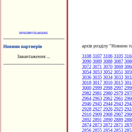
переглянути каталог
архів розділу "Новини та
Новини партнерів
3108
3107
3106
3105
310
Завантаження ...
3090
3089
3088
3087
308
3072
3071
3070
3069
306
3054
3053
3052
3051
305
3036
3035
3034
3033
303
3018
3017
3016
3015
301
3000
2999
2998
2997
299
2982
2981
2980
2979
297
2964
2963
2962
2961
296
2946
2945
2944
2943
294
2928
2927
2926
2925
292
2910
2909
2908
2907
290
2892
2891
2890
2889
288
2874
2873
2872
2871
287
2856
2855
2854
2853
285