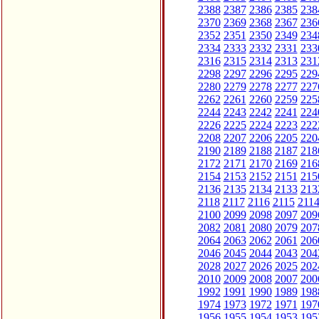
2388
2387
2386
2385
238
2370
2369
2368
2367
236
2352
2351
2350
2349
234
2334
2333
2332
2331
233
2316
2315
2314
2313
231
2298
2297
2296
2295
229
2280
2279
2278
2277
227
2262
2261
2260
2259
225
2244
2243
2242
2241
224
2226
2225
2224
2223
222
2208
2207
2206
2205
220
2190
2189
2188
2187
218
2172
2171
2170
2169
216
2154
2153
2152
2151
215
2136
2135
2134
2133
213
2118
2117
2116
2115
211
2100
2099
2098
2097
209
2082
2081
2080
2079
207
2064
2063
2062
2061
206
2046
2045
2044
2043
204
2028
2027
2026
2025
202
2010
2009
2008
2007
200
1992
1991
1990
1989
198
1974
1973
1972
1971
197
1956
1955
1954
1953
195