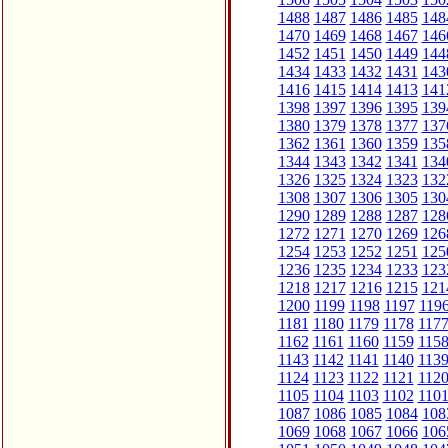
1488
1487
1486
1485
148
1470
1469
1468
1467
146
1452
1451
1450
1449
144
1434
1433
1432
1431
143
1416
1415
1414
1413
141
1398
1397
1396
1395
139
1380
1379
1378
1377
137
1362
1361
1360
1359
135
1344
1343
1342
1341
134
1326
1325
1324
1323
132
1308
1307
1306
1305
130
1290
1289
1288
1287
128
1272
1271
1270
1269
126
1254
1253
1252
1251
125
1236
1235
1234
1233
123
1218
1217
1216
1215
121
1200
1199
1198
1197
119
1181
1180
1179
1178
117
1162
1161
1160
1159
115
1143
1142
1141
1140
113
1124
1123
1122
1121
112
1105
1104
1103
1102
110
1087
1086
1085
1084
108
1069
1068
1067
1066
106