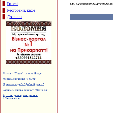
Готелі
При використанні матеріалів об
Ресторани, кафе
Дозвілля
Магазин "Софія" - жіночий одяг
Мережа магазинів "І-КОМ"
Приватна садиба "Добрий ранок"
Садиба зеленого туризму "Магнолія"
Архітектурне проектування.
Р.Думанський