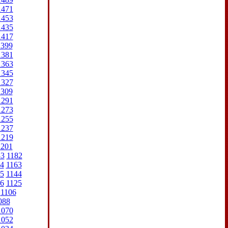
1471
1453
1435
1417
1399
1381
1363
1345
1327
1309
1291
1273
1255
1237
1219
1201
83
1182
4
1163
5
1144
6
1125
1106
088
1070
1052