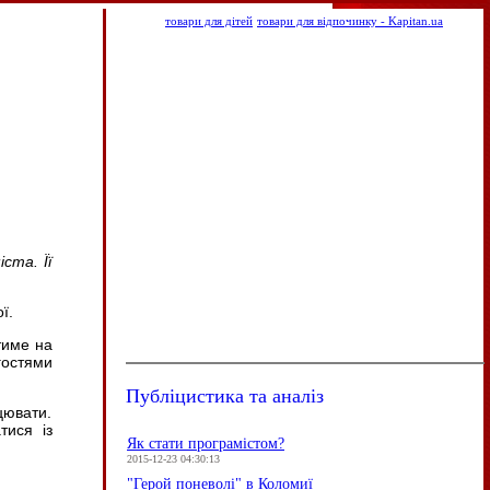
товари для дітей
товари для відпочинку - Kapitan.ua
ста. Її
ї.
тиме на
гостями
Публіцистика та аналіз
цювати.
тися із
Як стати програмістом?
2015-12-23 04:30:13
"Герой поневолі" в Коломиї