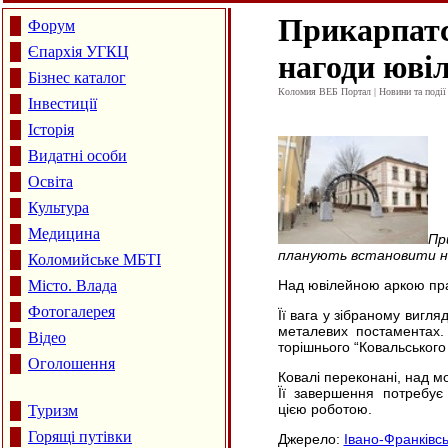
Прикарпатс
Форум
Єпархія УГКЦ
нагоди юві
Бізнес каталог
Коломия ВЕБ Портал | Новини та події 
Інвестиції
Історія
Видатні особи
Освіта
Культура
Медицина
Пр
планують встановити на
Коломийське МБТІ
Місто. Влада
Над ювілейною аркою прац
Фотогалерея
Її вага у зібраному вигля
металевих постаментах.
Відео
торішнього “Ковальського 
Оголошення
Ковалі переконані, над м
Її завершення потребує
цією роботою.
Туризм
Горящі путівки
Джерело:
Івано-Франківс