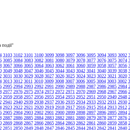
 події"
4
3103
3102
3101
3100
3099
3098
3097
3096
3095
3094
3093
3092
6
3085
3084
3083
3082
3081
3080
3079
3078
3077
3076
3075
3074
8
3067
3066
3065
3064
3063
3062
3061
3060
3059
3058
3057
3056
0
3049
3048
3047
3046
3045
3044
3043
3042
3041
3040
3039
3038
2
3031
3030
3029
3028
3027
3026
3025
3024
3023
3022
3021
3020
4
3013
3012
3011
3010
3009
3008
3007
3006
3005
3004
3003
3002
6
2995
2994
2993
2992
2991
2990
2989
2988
2987
2986
2985
2984
8
2977
2976
2975
2974
2973
2972
2971
2970
2969
2968
2967
2966
0
2959
2958
2957
2956
2955
2954
2953
2952
2951
2950
2949
2948
2
2941
2940
2939
2938
2937
2936
2935
2934
2933
2932
2931
2930
4
2923
2922
2921
2920
2919
2918
2917
2916
2915
2914
2913
2912
6
2905
2904
2903
2902
2901
2900
2899
2898
2897
2896
2895
2894
8
2887
2886
2885
2884
2883
2882
2881
2880
2879
2878
2877
2876
0
2869
2868
2867
2866
2865
2864
2863
2862
2861
2860
2859
2858
2
2851
2850
2849
2848
2847
2846
2845
2844
2843
2842
2841
2840