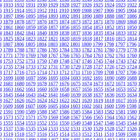
4
1933
1932
1931
1930
1929
1928
1927
1926
1925
1924
1923
1922
6
1915
1914
1913
1912
1911
1910
1909
1908
1907
1906
1905
1904
8
1897
1896
1895
1894
1893
1892
1891
1890
1889
1888
1887
1886
0
1879
1878
1877
1876
1875
1874
1873
1872
1871
1870
1869
1868
2
1861
1860
1859
1858
1857
1856
1855
1854
1853
1852
1851
1850
4
1843
1842
1841
1840
1839
1838
1837
1836
1835
1834
1833
1832
6
1825
1824
1823
1822
1821
1820
1819
1818
1817
1816
1815
1814
8
1807
1806
1805
1804
1803
1802
1801
1800
1799
1798
1797
1796
0
1789
1788
1787
1786
1785
1784
1783
1782
1781
1780
1779
1778
2
1771
1770
1769
1768
1767
1766
1765
1764
1763
1762
1761
1760
4
1753
1752
1751
1750
1749
1748
1747
1746
1745
1744
1743
1742
6
1735
1734
1733
1732
1731
1730
1729
1728
1727
1726
1725
1724
8
1717
1716
1715
1714
1713
1712
1711
1710
1709
1708
1707
1706
0
1699
1698
1697
1696
1695
1694
1693
1692
1691
1690
1689
1688
2
1681
1680
1679
1678
1677
1676
1675
1674
1673
1672
1671
1670
4
1663
1662
1661
1660
1659
1658
1657
1656
1655
1654
1653
1652
6
1645
1644
1643
1642
1641
1640
1639
1638
1637
1636
1635
1634
8
1627
1626
1625
1624
1623
1622
1621
1620
1619
1618
1617
1616
0
1609
1608
1607
1606
1605
1604
1603
1602
1601
1600
1599
1598
2
1591
1590
1589
1588
1587
1586
1585
1584
1583
1582
1581
1580
4
1573
1572
1571
1570
1569
1568
1567
1566
1565
1564
1563
1562
6
1555
1554
1553
1552
1551
1550
1549
1548
1547
1546
1545
1544
8
1537
1536
1535
1534
1533
1532
1531
1530
1529
1528
1527
1526
0
1519
1518
1517
1516
1515
1514
1513
1512
1511
1510
1509
1508
2
1501
1500
1499
1498
1497
1496
1495
1494
1493
1492
1491
1490