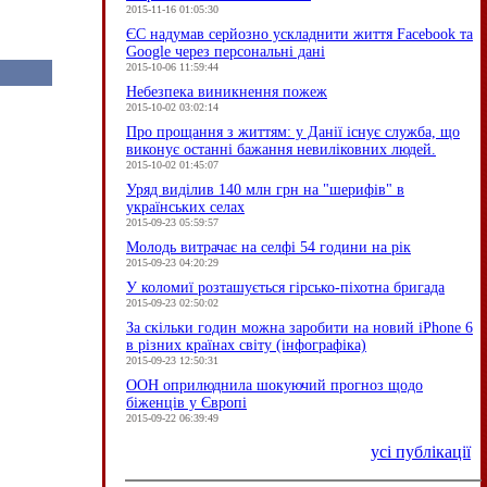
2015-11-16 01:05:30
ЄC надумав серйозно ускладнити життя Facebook та
Google через персональні дані
2015-10-06 11:59:44
Небезпека виникнення пожеж
2015-10-02 03:02:14
Про прощання з життям: у Данії існує служба, що
виконує останні бажання невиліковних людей.
2015-10-02 01:45:07
Уряд виділив 140 млн грн на "шерифів" в
українських селах
2015-09-23 05:59:57
Молодь витрачає на селфі 54 години на рік
2015-09-23 04:20:29
У коломиї розташується гірсько-піхотна бригада
2015-09-23 02:50:02
За скільки годин можна заробити на новий iPhone 6
в різних країнах світу (інфографіка)
2015-09-23 12:50:31
ООН оприлюднила шокуючий прогноз щодо
біженців у Європі
2015-09-22 06:39:49
усі публікації