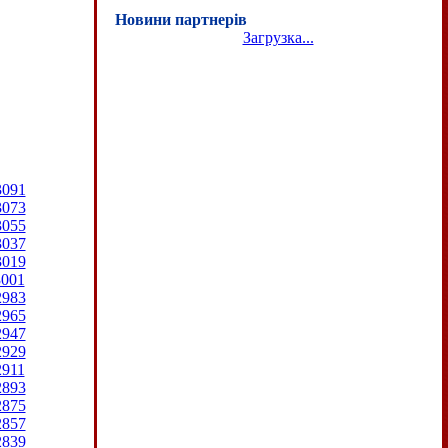
Новини партнерів
Загрузка...
3091
3073
3055
3037
3019
3001
2983
2965
2947
2929
2911
2893
2875
2857
2839