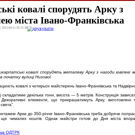
ькі ковалі спорудять Арку з
лею міста Івано-Франківська
| 2012-04-11 02:15:38
друкувати
икарпатські ковалі спорудять металеву Арку з нагоди ювілею мі
 початку вулиці Низової.
юють ковалі з чотирьох майстерень Івано-Франківська та Надвірно
ді складатиме декілька тонн, висота — 5 метрів. Конструкція зависа
 Декоративні елементи, що прикрашатимуть Арку, виготовлені 
свята”.
онтажем Арки до 350-річчя Івано-Франківська треба добряче попра
 ще чималих коштів. Однак майстри готові до Дня міста впора
ька ОДТРК