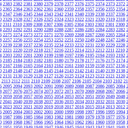
4
2383
2382
2381
2380
2379
2378
2377
2376
2375
2374
2373
2372
6
2365
2364
2363
2362
2361
2360
2359
2358
2357
2356
2355
2354
8
2347
2346
2345
2344
2343
2342
2341
2340
2339
2338
2337
2336
0
2329
2328
2327
2326
2325
2324
2323
2322
2321
2320
2319
2318
2
2311
2310
2309
2308
2307
2306
2305
2304
2303
2302
2301
2300
4
2293
2292
2291
2290
2289
2288
2287
2286
2285
2284
2283
2282
6
2275
2274
2273
2272
2271
2270
2269
2268
2267
2266
2265
2264
8
2257
2256
2255
2254
2253
2252
2251
2250
2249
2248
2247
2246
0
2239
2238
2237
2236
2235
2234
2233
2232
2231
2230
2229
2228
2
2221
2220
2219
2218
2217
2216
2215
2214
2213
2212
2211
2210
4
2203
2202
2201
2200
2199
2198
2197
2196
2195
2194
2193
2192
6
2185
2184
2183
2182
2181
2180
2179
2178
2177
2176
2175
2174
8
2167
2166
2165
2164
2163
2162
2161
2160
2159
2158
2157
2156
0
2149
2148
2147
2146
2145
2144
2143
2142
2141
2140
2139
2138
2
2131
2130
2129
2128
2127
2126
2125
2124
2123
2122
2121
2120
4
2113
2112
2111
2110
2109
2108
2107
2106
2105
2104
2103
2102
21
6
2095
2094
2093
2092
2091
2090
2089
2088
2087
2086
2085
2084
8
2077
2076
2075
2074
2073
2072
2071
2070
2069
2068
2067
2066
0
2059
2058
2057
2056
2055
2054
2053
2052
2051
2050
2049
2048
2
2041
2040
2039
2038
2037
2036
2035
2034
2033
2032
2031
2030
4
2023
2022
2021
2020
2019
2018
2017
2016
2015
2014
2013
2012
6
2005
2004
2003
2002
2001
2000
1999
1998
1997
1996
1995
1994
8
1987
1986
1985
1984
1983
1982
1981
1980
1979
1978
1977
1976
0
1969
1968
1967
1966
1965
1964
1963
1962
1961
1960
1959
1958
2
1951
1950
1949
1948
1947
1946
1945
1944
1943
1942
1941
1940