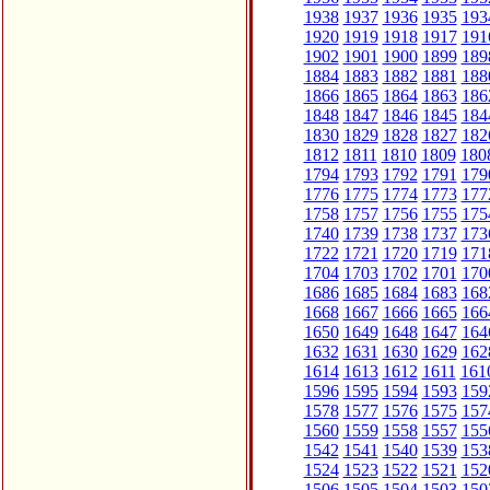
1938
1937
1936
1935
193
1920
1919
1918
1917
191
1902
1901
1900
1899
189
1884
1883
1882
1881
188
1866
1865
1864
1863
186
1848
1847
1846
1845
184
1830
1829
1828
1827
182
1812
1811
1810
1809
180
1794
1793
1792
1791
179
1776
1775
1774
1773
177
1758
1757
1756
1755
175
1740
1739
1738
1737
173
1722
1721
1720
1719
171
1704
1703
1702
1701
170
1686
1685
1684
1683
168
1668
1667
1666
1665
166
1650
1649
1648
1647
164
1632
1631
1630
1629
162
1614
1613
1612
1611
161
1596
1595
1594
1593
159
1578
1577
1576
1575
157
1560
1559
1558
1557
155
1542
1541
1540
1539
153
1524
1523
1522
1521
152
1506
1505
1504
1503
150