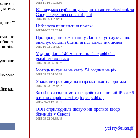
2015-11-16 01:05:30
ханих з
дчитись
ЄC надумав серйозно ускладнити життя Facebook та
Google через персональні дані
2015-10-06 11:59:44
я, що її
Небезпека виникнення пожеж
2015-10-02 03:02:14
юючи на
Про прощання з життям: у Данії існує служба, що
області
виконує останні бажання невиліковних людей.
 коліна
2015-10-02 01:45:07
Уряд виділив 140 млн грн на "шерифів" в
українських селах
мувавши
2015-09-23 05:59:57
Молодь витрачає на селфі 54 години на рік
ікуване
2015-09-23 04:20:29
У коломиї розташується гірсько-піхотна бригада
2015-09-23 02:50:02
айкращі
За скільки годин можна заробити на новий iPhone 6
в різних країнах світу (інфографіка)
2015-09-23 12:50:31
ООН оприлюднила шокуючий прогноз щодо
біженців у Європі
2015-09-22 06:39:49
усі публікації