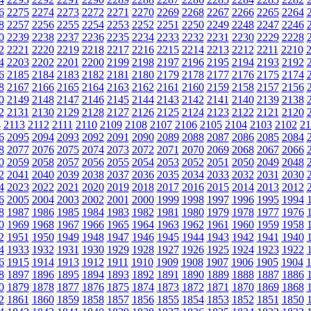
6
2275
2274
2273
2272
2271
2270
2269
2268
2267
2266
2265
2264
8
2257
2256
2255
2254
2253
2252
2251
2250
2249
2248
2247
2246
0
2239
2238
2237
2236
2235
2234
2233
2232
2231
2230
2229
2228
2
2221
2220
2219
2218
2217
2216
2215
2214
2213
2212
2211
2210
4
2203
2202
2201
2200
2199
2198
2197
2196
2195
2194
2193
2192
6
2185
2184
2183
2182
2181
2180
2179
2178
2177
2176
2175
2174
8
2167
2166
2165
2164
2163
2162
2161
2160
2159
2158
2157
2156
0
2149
2148
2147
2146
2145
2144
2143
2142
2141
2140
2139
2138
2
2131
2130
2129
2128
2127
2126
2125
2124
2123
2122
2121
2120
4
2113
2112
2111
2110
2109
2108
2107
2106
2105
2104
2103
2102
21
6
2095
2094
2093
2092
2091
2090
2089
2088
2087
2086
2085
2084
8
2077
2076
2075
2074
2073
2072
2071
2070
2069
2068
2067
2066
0
2059
2058
2057
2056
2055
2054
2053
2052
2051
2050
2049
2048
2
2041
2040
2039
2038
2037
2036
2035
2034
2033
2032
2031
2030
4
2023
2022
2021
2020
2019
2018
2017
2016
2015
2014
2013
2012
6
2005
2004
2003
2002
2001
2000
1999
1998
1997
1996
1995
1994
8
1987
1986
1985
1984
1983
1982
1981
1980
1979
1978
1977
1976
0
1969
1968
1967
1966
1965
1964
1963
1962
1961
1960
1959
1958
2
1951
1950
1949
1948
1947
1946
1945
1944
1943
1942
1941
1940
4
1933
1932
1931
1930
1929
1928
1927
1926
1925
1924
1923
1922
6
1915
1914
1913
1912
1911
1910
1909
1908
1907
1906
1905
1904
8
1897
1896
1895
1894
1893
1892
1891
1890
1889
1888
1887
1886
0
1879
1878
1877
1876
1875
1874
1873
1872
1871
1870
1869
1868
2
1861
1860
1859
1858
1857
1856
1855
1854
1853
1852
1851
1850