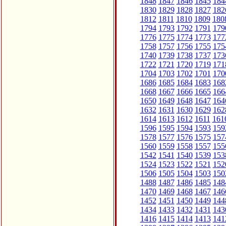
1848
1847
1846
1845
184
1830
1829
1828
1827
182
1812
1811
1810
1809
180
1794
1793
1792
1791
179
1776
1775
1774
1773
177
1758
1757
1756
1755
175
1740
1739
1738
1737
173
1722
1721
1720
1719
171
1704
1703
1702
1701
170
1686
1685
1684
1683
168
1668
1667
1666
1665
166
1650
1649
1648
1647
164
1632
1631
1630
1629
162
1614
1613
1612
1611
161
1596
1595
1594
1593
159
1578
1577
1576
1575
157
1560
1559
1558
1557
155
1542
1541
1540
1539
153
1524
1523
1522
1521
152
1506
1505
1504
1503
150
1488
1487
1486
1485
148
1470
1469
1468
1467
146
1452
1451
1450
1449
144
1434
1433
1432
1431
143
1416
1415
1414
1413
141