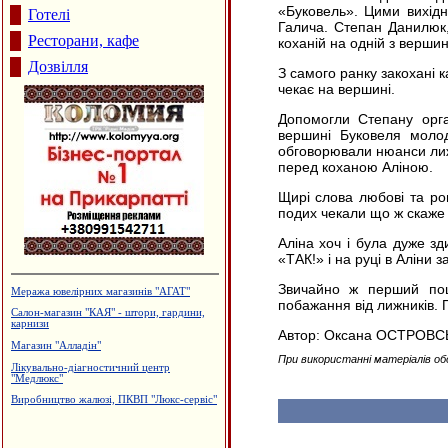
«Буковель». Цими вихідн
Готелі
Галича. Cтепан Данилюк,
Ресторани, кафе
коханій на одній з вершин
Дозвілля
З самого ранку закохані к
чекає на вершині.
Допомогли Степану орга
вершині Буковеля молод
обговорювали нюанси лижн
перед коханою Аліною.
Щирі слова любові та ро
подих чекали що ж скаже д
Аліна хоч і була дуже з
«ТАК!» і на руці в Аліни 
Звичайно ж перший поці
Меража ювелірних магазинів "АГАТ"
побажання від лижників. 
Салон-магазин "КАЯ" - штори, гардини,
карнизи
Автор: Оксана ОСТРОВС
Магазин "Алладін"
При використанні матеріалів об
Лікувально-діагностичний центр
"Медлюкс"
Виробництво жалюзі, ПКВП "Люкс-сервіс"