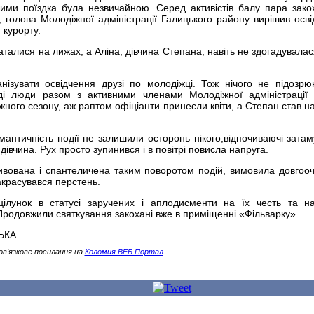
ими поїздка була незвичайною. Серед активістів балу пара зако
 голова Молодіжної адміністрації Галицького району вирішив осві
 курорту.
аталися на лижах, а Аліна, дівчина Степана, навіть не здогадувалас
нізувати освідчення друзі по молодіжці. Тож нічого не підозр
і люди разом з активними членами Молодіжної адміністрації 
ого сезону, аж раптом офіціанти принесли квіти, а Степан став на
мантичність події не залишили осторонь нікого,відпочиваючі зата
івчина. Рух просто зупинився і в повітрі повисла напруга.
дивована і спантеличена таким поворотом подій, вимовила довгооч
закрасувався перстень.
лунок в статусі заручених і аплодисменти на їх честь та н
Продовжили святкування закохані вже в приміщенні «Фільварку».
ЬКА
ов'язкове посилання на
Коломия ВЕБ Портал