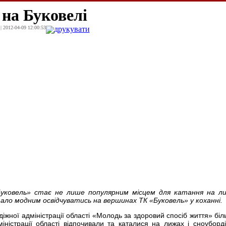
 на Буковелі
| 2012-04-09 12:00:53
друкувати
уковель» стає не лише популярним місцем для катання на ли
тало модним освідчуватись на вершинах ТК «Буковель» у коханні.
жної адміністрації області «Молодь за здоровий спосіб життя» біл
міністрації області відпочивали та каталися на лижах і сноуборд