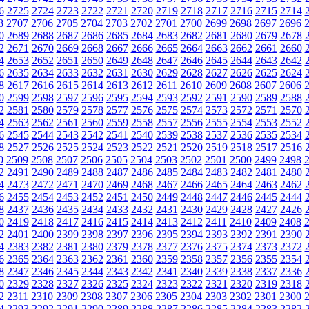
6
2725
2724
2723
2722
2721
2720
2719
2718
2717
2716
2715
2714
8
2707
2706
2705
2704
2703
2702
2701
2700
2699
2698
2697
2696
0
2689
2688
2687
2686
2685
2684
2683
2682
2681
2680
2679
2678
2
2671
2670
2669
2668
2667
2666
2665
2664
2663
2662
2661
2660
4
2653
2652
2651
2650
2649
2648
2647
2646
2645
2644
2643
2642
6
2635
2634
2633
2632
2631
2630
2629
2628
2627
2626
2625
2624
8
2617
2616
2615
2614
2613
2612
2611
2610
2609
2608
2607
2606
0
2599
2598
2597
2596
2595
2594
2593
2592
2591
2590
2589
2588
2
2581
2580
2579
2578
2577
2576
2575
2574
2573
2572
2571
2570
4
2563
2562
2561
2560
2559
2558
2557
2556
2555
2554
2553
2552
6
2545
2544
2543
2542
2541
2540
2539
2538
2537
2536
2535
2534
8
2527
2526
2525
2524
2523
2522
2521
2520
2519
2518
2517
2516
0
2509
2508
2507
2506
2505
2504
2503
2502
2501
2500
2499
2498
2
2491
2490
2489
2488
2487
2486
2485
2484
2483
2482
2481
2480
4
2473
2472
2471
2470
2469
2468
2467
2466
2465
2464
2463
2462
6
2455
2454
2453
2452
2451
2450
2449
2448
2447
2446
2445
2444
8
2437
2436
2435
2434
2433
2432
2431
2430
2429
2428
2427
2426
0
2419
2418
2417
2416
2415
2414
2413
2412
2411
2410
2409
2408
2
2401
2400
2399
2398
2397
2396
2395
2394
2393
2392
2391
2390
4
2383
2382
2381
2380
2379
2378
2377
2376
2375
2374
2373
2372
6
2365
2364
2363
2362
2361
2360
2359
2358
2357
2356
2355
2354
8
2347
2346
2345
2344
2343
2342
2341
2340
2339
2338
2337
2336
0
2329
2328
2327
2326
2325
2324
2323
2322
2321
2320
2319
2318
2
2311
2310
2309
2308
2307
2306
2305
2304
2303
2302
2301
2300
4
2293
2292
2291
2290
2289
2288
2287
2286
2285
2284
2283
2282