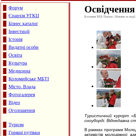
Освідчення
Форум
Єпархія УГКЦ
Коломия ВЕБ Портал | Новини та події 
Бізнес каталог
Інвестиції
Історія
Видатні особи
Освіта
Культура
Медицина
Коломийське МБТІ
Місто. Влада
Фотогалерея
Відео
Оголошення
Туристичний курорт «Б
сноуборді. Віднедавна с
Туризм
В рамках програми Молоді
Горящі путівки
активістів молодіжної ад