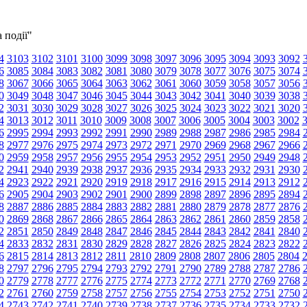
 події"
4
3103
3102
3101
3100
3099
3098
3097
3096
3095
3094
3093
3092
6
3085
3084
3083
3082
3081
3080
3079
3078
3077
3076
3075
3074
8
3067
3066
3065
3064
3063
3062
3061
3060
3059
3058
3057
3056
0
3049
3048
3047
3046
3045
3044
3043
3042
3041
3040
3039
3038
2
3031
3030
3029
3028
3027
3026
3025
3024
3023
3022
3021
3020
4
3013
3012
3011
3010
3009
3008
3007
3006
3005
3004
3003
3002
6
2995
2994
2993
2992
2991
2990
2989
2988
2987
2986
2985
2984
8
2977
2976
2975
2974
2973
2972
2971
2970
2969
2968
2967
2966
0
2959
2958
2957
2956
2955
2954
2953
2952
2951
2950
2949
2948
2
2941
2940
2939
2938
2937
2936
2935
2934
2933
2932
2931
2930
4
2923
2922
2921
2920
2919
2918
2917
2916
2915
2914
2913
2912
6
2905
2904
2903
2902
2901
2900
2899
2898
2897
2896
2895
2894
8
2887
2886
2885
2884
2883
2882
2881
2880
2879
2878
2877
2876
0
2869
2868
2867
2866
2865
2864
2863
2862
2861
2860
2859
2858
2
2851
2850
2849
2848
2847
2846
2845
2844
2843
2842
2841
2840
4
2833
2832
2831
2830
2829
2828
2827
2826
2825
2824
2823
2822
6
2815
2814
2813
2812
2811
2810
2809
2808
2807
2806
2805
2804
8
2797
2796
2795
2794
2793
2792
2791
2790
2789
2788
2787
2786
0
2779
2778
2777
2776
2775
2774
2773
2772
2771
2770
2769
2768
2
2761
2760
2759
2758
2757
2756
2755
2754
2753
2752
2751
2750
4
2743
2742
2741
2740
2739
2738
2737
2736
2735
2734
2733
2732