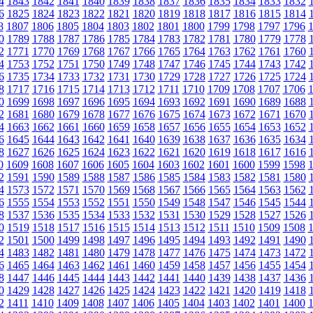
4
1843
1842
1841
1840
1839
1838
1837
1836
1835
1834
1833
1832
6
1825
1824
1823
1822
1821
1820
1819
1818
1817
1816
1815
1814
8
1807
1806
1805
1804
1803
1802
1801
1800
1799
1798
1797
1796
0
1789
1788
1787
1786
1785
1784
1783
1782
1781
1780
1779
1778
2
1771
1770
1769
1768
1767
1766
1765
1764
1763
1762
1761
1760
4
1753
1752
1751
1750
1749
1748
1747
1746
1745
1744
1743
1742
6
1735
1734
1733
1732
1731
1730
1729
1728
1727
1726
1725
1724
8
1717
1716
1715
1714
1713
1712
1711
1710
1709
1708
1707
1706
0
1699
1698
1697
1696
1695
1694
1693
1692
1691
1690
1689
1688
2
1681
1680
1679
1678
1677
1676
1675
1674
1673
1672
1671
1670
4
1663
1662
1661
1660
1659
1658
1657
1656
1655
1654
1653
1652
6
1645
1644
1643
1642
1641
1640
1639
1638
1637
1636
1635
1634
8
1627
1626
1625
1624
1623
1622
1621
1620
1619
1618
1617
1616
0
1609
1608
1607
1606
1605
1604
1603
1602
1601
1600
1599
1598
2
1591
1590
1589
1588
1587
1586
1585
1584
1583
1582
1581
1580
4
1573
1572
1571
1570
1569
1568
1567
1566
1565
1564
1563
1562
6
1555
1554
1553
1552
1551
1550
1549
1548
1547
1546
1545
1544
8
1537
1536
1535
1534
1533
1532
1531
1530
1529
1528
1527
1526
0
1519
1518
1517
1516
1515
1514
1513
1512
1511
1510
1509
1508
2
1501
1500
1499
1498
1497
1496
1495
1494
1493
1492
1491
1490
4
1483
1482
1481
1480
1479
1478
1477
1476
1475
1474
1473
1472
6
1465
1464
1463
1462
1461
1460
1459
1458
1457
1456
1455
1454
8
1447
1446
1445
1444
1443
1442
1441
1440
1439
1438
1437
1436
0
1429
1428
1427
1426
1425
1424
1423
1422
1421
1420
1419
1418
2
1411
1410
1409
1408
1407
1406
1405
1404
1403
1402
1401
1400