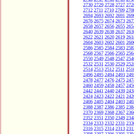
2730
2729
2728
2727
272
2712
2711
2710
2709
270
2694
2693
2692
2691
269
2676
2675
2674
2673
267
2658
2657
2656
2655
265
2640
2639
2638
2637
263
2622
2621
2620
2619
261
2604
2603
2602
2601
260
2586
2585
2584
2583
258
2568
2567
2566
2565
256
2550
2549
2548
2547
254
2532
2531
2530
2529
252
2514
2513
2512
2511
251
2496
2495
2494
2493
249
2478
2477
2476
2475
247
2460
2459
2458
2457
245
2442
2441
2440
2439
243
2424
2423
2422
2421
242
2406
2405
2404
2403
240
2388
2387
2386
2385
238
2370
2369
2368
2367
236
2352
2351
2350
2349
234
2334
2333
2332
2331
233
2316
2315
2314
2313
231
2298
2297
2296
2295
229