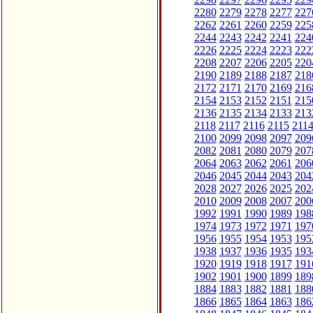
2280
2279
2278
2277
227
2262
2261
2260
2259
225
2244
2243
2242
2241
224
2226
2225
2224
2223
222
2208
2207
2206
2205
220
2190
2189
2188
2187
218
2172
2171
2170
2169
216
2154
2153
2152
2151
215
2136
2135
2134
2133
213
2118
2117
2116
2115
211
2100
2099
2098
2097
209
2082
2081
2080
2079
207
2064
2063
2062
2061
206
2046
2045
2044
2043
204
2028
2027
2026
2025
202
2010
2009
2008
2007
200
1992
1991
1990
1989
198
1974
1973
1972
1971
197
1956
1955
1954
1953
195
1938
1937
1936
1935
193
1920
1919
1918
1917
191
1902
1901
1900
1899
189
1884
1883
1882
1881
188
1866
1865
1864
1863
186