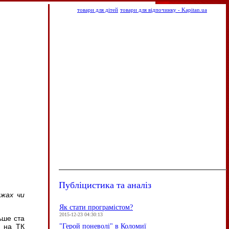
товари для дітей
товари для відпочинку - Kapitan.ua
Публіцистика та аналіз
жах чи
Як стати програмістом?
2015-12-23 04:30:13
ьше ста
"Герой поневолі" в Коломиї
і на ТК