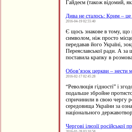
Гайдеєм (також відомий, я
Дива не сталось: Крим – це
2016-04-19 02:55:40
Є щось знакове в тому, що 
символом, ніж просто міс
передавав його Україні, зок
Переяславської ради. А за 
поставила крапку в розмов
Обов’язок церкви – нести 
2016-02-17 02:45:28
“
Революція гідності” і зго
подальше збройне протисто
спричинили в свою чергу р
середовища України за озн
національного державотв
Чергові ілюзії російської п
2016-01-28 03:10:58