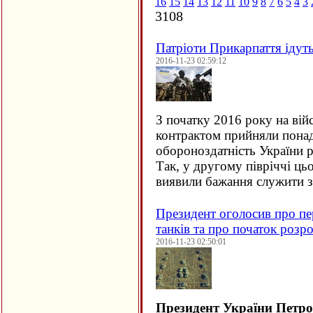
16
15
14
13
12
11
10
9
8
7
6
5
4
3
3108
Патріоти Прикарпаття ідут
2016-11-23 02:59:12
З початку 2016 року на вій
контрактом прийняли понад 
обороноздатність України р
Так, у другому півріччі ць
виявили бажання служити 
Президент оголосив про пер
танків та про початок розр
2016-11-23 02:50:01
Президент України Петр