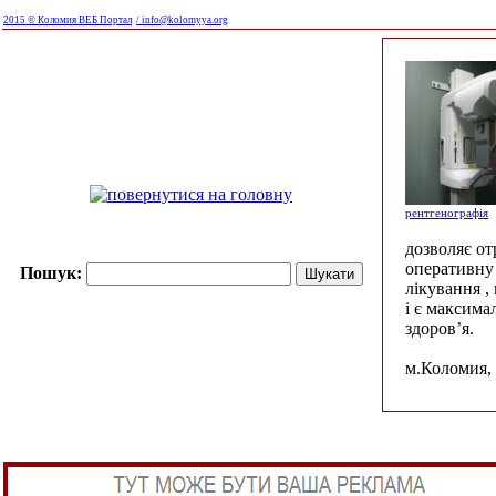
2015 © Коломия ВЕБ Портал
/ info@kolomyya.org
рентгенографія
дозволяє о
оперативну 
Пошук:
лікування ,
і є максима
здоров’я.
м.Коломия, 