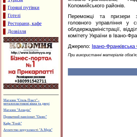
Коломийського районів.
Горящі путівки
Готелі
Переможці та призери з
головного управління у с
Ресторани, кафе
облдержадміністрації, відді
Дозвілля
комітету України в Івано-Фра
Джерело:
Івано-Франківськ
При використанні матеріалів обов'я
Виготовлення зовнішньої реклами,
агенція "Колібрі"
Готельно-ресторанний комплекс
"Беркут"
Туристична агенція "Галицькі
подорожі"
Стоматологічний центр "ЛЮКС"
Садиба зеленого туризму "Магнолія"