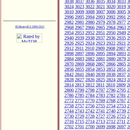
3038
3037
3036
3035
3034
3033
3
3024
3023
3022
3021
3020
3019
3
3010
3009
3008
3007
3006
3005
3
2996
2995
2994
2993
2992
2991
2
2982
2981
2980
2979
2978
2977
2
2968
2967
2966
2965
2964
2963
2
Ю.Молодій © 2000-2015
2954
2953
2952
2951
2950
2949
2
2940
2939
2938
2937
2936
2935
2
2926
2925
2924
2923
2922
2921
2
2912
2911
2910
2909
2908
2907
2
2898
2897
2896
2895
2894
2893
2
2884
2883
2882
2881
2880
2879
2
2870
2869
2868
2867
2866
2865
2
2856
2855
2854
2853
2852
2851
2
2842
2841
2840
2839
2838
2837
2
2828
2827
2826
2825
2824
2823
2
2814
2813
2812
2811
2810
2809
2
2800
2799
2798
2797
2796
2795
2
2786
2785
2784
2783
2782
2781
2
2772
2771
2770
2769
2768
2767
2
2758
2757
2756
2755
2754
2753
2
2744
2743
2742
2741
2740
2739
2
2730
2729
2728
2727
2726
2725
2
2716
2715
2714
2713
2712
2711
2
2702
2701
2700
2699
2698
2697
2