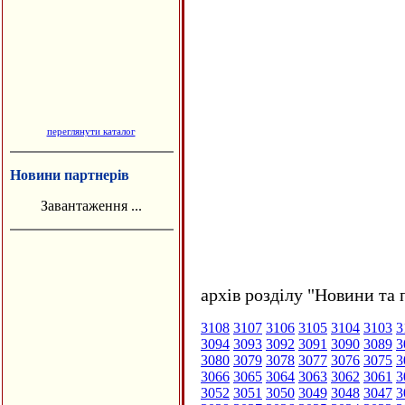
переглянути каталог
Новини партнерів
Завантаження ...
архів розділу "Новини та 
3108
3107
3106
3105
3104
3103
3
3094
3093
3092
3091
3090
3089
3
3080
3079
3078
3077
3076
3075
3
3066
3065
3064
3063
3062
3061
3
3052
3051
3050
3049
3048
3047
3