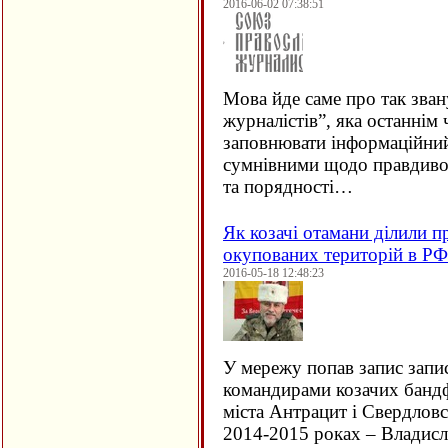
2016-06-02 07:38:51
Мова йде саме про так зва
журналістів”, яка останнім
заповнювати інформаційний
сумнівними щодо правдивос
та порядності…
Як козачі отамани ділили п
окупованих територій в РФ
2016-05-18 12:48:23
У мережу попав запис запи
командирами козачих банд
міста Антрацит і Свердловс
2014-2015 роках – Владис