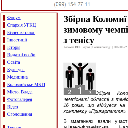
Збірна Коломиї
Форум
Єпархія УГКЦ
зимовому чемпі
Бізнес каталог
з тенісу
Інвестиції
Історія
Коломия ВЕБ Портал | Новини та події | 2012-02-22 
Видатні особи
Освіта
Культура
Медицина
Коломийське МБТІ
Місто. Влада
Збірна Кол
чемпіонаті області з теніс
Фотогалерея
16 років, що відбувся на
Відео
комплексу «Прикарпаття».
Оголошення
В змаганнях взяли участ
м.Івано-Франківська, На
Туризм