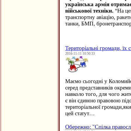
українська армія отримає
військової техніки.
“На це
транспортну авіацію, ракет
танки, БМП, бронетранспор
Територіальні громади, їх с
2016-11-11 10:50:33
Маємо сьогодні у Коломий
серед представників окрем
навколо того, для чого жит
є він єдиною правовою підс
територіальної громади,як
цей статут…
Обережно: "Спілка правосл