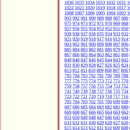
1036
1035
1034
1033
1032
1031
1
1022
1021
1020
1019
1018
1017
1
1008
1007
1006
1005
1004
1003
1
993
992
991
990
989
988
987
986
975
974
973
972
971
970
969
968
957
956
955
954
953
952
951
950
939
938
937
936
935
934
933
932
921
920
919
918
917
916
915
914
903
902
901
900
899
898
897
896
885
884
883
882
881
880
879
878
867
866
865
864
863
862
861
860
849
848
847
846
845
844
843
842
831
830
829
828
827
826
825
824
813
812
811
810
809
808
807
806
795
794
793
792
791
790
789
788
777
776
775
774
773
772
771
770
759
758
757
756
755
754
753
752
741
740
739
738
737
736
735
734
723
722
721
720
719
718
717
716
705
704
703
702
701
700
699
698
687
686
685
684
683
682
681
680
669
668
667
666
665
664
663
662
651
650
649
648
647
646
645
644
633
632
631
630
629
628
627
626
615
614
613
612
611
610
609
608