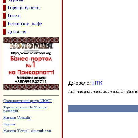
Горящі путівки
Готелі
Ресторани, кафе
Дозвілля
Джерело:
НТК
При використанні матеріалів обов'я
Вироби з нержавіючої сталі
Виготовлення зовнішньої реклами,
агенція "Колібрі"
Виробництво солоду, ВАТ
"Дятьківці"
Дзвони церковні
Туристична агенція "Гарячі тури"