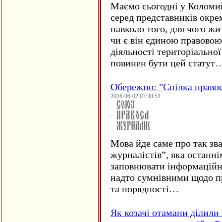
Маємо сьогодні у Коломи
серед представників окре
навколо того, для чого жи
чи є він єдиною правовою
діяльності територіально
повинен бути цей статут
Обережно: "Спілка право
2016-06-02 07:38:51
Мова йде саме про так зв
журналістів”, яка останні
заповнювати інформаційн
надто сумнівними щодо пр
та порядності…
Як козачі отамани ділили 