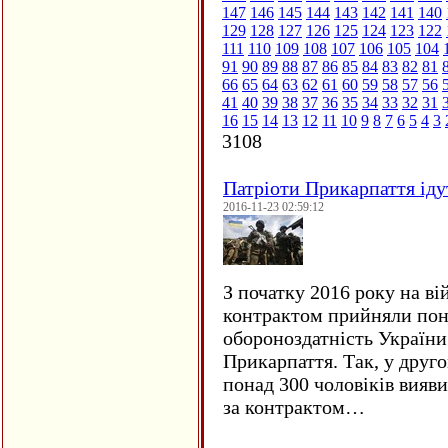
147
146
145
144
143
142
141
140
129
128
127
126
125
124
123
122
111
110
109
108
107
106
105
104
91
90
89
88
87
86
85
84
83
82
81
66
65
64
63
62
61
60
59
58
57
56
41
40
39
38
37
36
35
34
33
32
31
16
15
14
13
12
11
10
9
8
7
6
5
4
3
3108
Патріоти Прикарпаття іду
2016-11-23 02:59:12
З початку 2016 року на ві
контрактом прийняли понад
обороноздатність України 
Прикарпаття. Так, у друго
понад 300 чоловіків вияв
за контрактом…