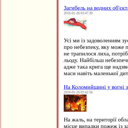
Загибель на водних об'єкт
2016-01-26 03:47:30
Усі ми із задоволенням зу
про небезпеку, яку може 
не трапилося лиха, потрі
льоду. Найбільш небезпеч
адже така крига ще надзв
маси навіть маленької д
На Коломийщині у вогні 
2016-01-26 03:42:56
На жаль, на території обл
місце випадки пожеж із з