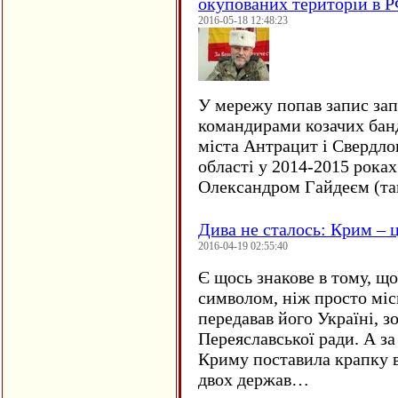
окупованих територій в 
2016-05-18 12:48:23
У мережу попав запис за
командирами козачих бан
міста Антрацит і Свердло
області у 2014-2015 рока
Олександром Гайдеєм (та
Дива не сталось: Крим – ц
2016-04-19 02:55:40
Є щось знакове в тому, що
символом, ніж просто мі
передавав його Україні, з
Переяславської ради. А за
Криму поставила крапку в
двох держав…