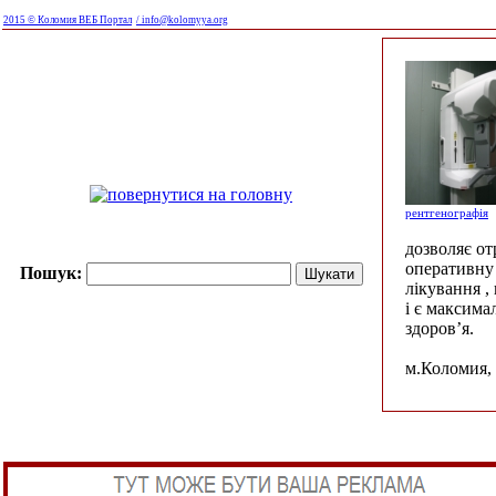
2015 © Коломия ВЕБ Портал
/ info@kolomyya.org
рентгенографія
дозволяє о
оперативну 
Пошук:
лікування ,
і є максима
здоров’я.
м.Коломия, 