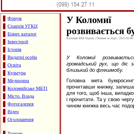
У Коломиї
Форум
Єпархія УГКЦ
розвивається б
Бізнес каталог
Коломия ВЕБ Портал | Новини та події | 2012-02-08 
Інвестиції
Історія
У Коломиї розвиваєтьс
Видатні особи
громадський рух, що діє 
Освіта
близький до флешмобу.
Культура
Головна мета буккросин
Медицина
прочитавши книжку, залишає
Коломийське МБТІ
для того, щоб інша, випадк
Місто. Влада
і прочитати. Та у свою черг
Фотогалерея
чином книжка весь час подор
Відео
Оголошення
Туризм