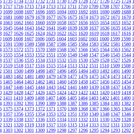
6
1735
1734
1733
1732
1731
1730
1729
1728
1727
1726
1725
1724
8
1717
1716
1715
1714
1713
1712
1711
1710
1709
1708
1707
1706
0
1699
1698
1697
1696
1695
1694
1693
1692
1691
1690
1689
1688
2
1681
1680
1679
1678
1677
1676
1675
1674
1673
1672
1671
1670
4
1663
1662
1661
1660
1659
1658
1657
1656
1655
1654
1653
1652
6
1645
1644
1643
1642
1641
1640
1639
1638
1637
1636
1635
1634
8
1627
1626
1625
1624
1623
1622
1621
1620
1619
1618
1617
1616
0
1609
1608
1607
1606
1605
1604
1603
1602
1601
1600
1599
1598
2
1591
1590
1589
1588
1587
1586
1585
1584
1583
1582
1581
1580
4
1573
1572
1571
1570
1569
1568
1567
1566
1565
1564
1563
1562
6
1555
1554
1553
1552
1551
1550
1549
1548
1547
1546
1545
1544
8
1537
1536
1535
1534
1533
1532
1531
1530
1529
1528
1527
1526
0
1519
1518
1517
1516
1515
1514
1513
1512
1511
1510
1509
1508
2
1501
1500
1499
1498
1497
1496
1495
1494
1493
1492
1491
1490
4
1483
1482
1481
1480
1479
1478
1477
1476
1475
1474
1473
1472
6
1465
1464
1463
1462
1461
1460
1459
1458
1457
1456
1455
1454
8
1447
1446
1445
1444
1443
1442
1441
1440
1439
1438
1437
1436
0
1429
1428
1427
1426
1425
1424
1423
1422
1421
1420
1419
1418
2
1411
1410
1409
1408
1407
1406
1405
1404
1403
1402
1401
1400
4
1393
1392
1391
1390
1389
1388
1387
1386
1385
1384
1383
1382
6
1375
1374
1373
1372
1371
1370
1369
1368
1367
1366
1365
1364
8
1357
1356
1355
1354
1353
1352
1351
1350
1349
1348
1347
1346
0
1339
1338
1337
1336
1335
1334
1333
1332
1331
1330
1329
1328
2
1321
1320
1319
1318
1317
1316
1315
1314
1313
1312
1311
1310
4
1303
1302
1301
1300
1299
1298
1297
1296
1295
1294
1293
1292