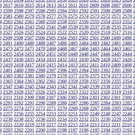
8
2617
2616
2615
2614
2613
2612
2611
2610
2609
2608
2607
2606
0
2599
2598
2597
2596
2595
2594
2593
2592
2591
2590
2589
2588
2
2581
2580
2579
2578
2577
2576
2575
2574
2573
2572
2571
2570
4
2563
2562
2561
2560
2559
2558
2557
2556
2555
2554
2553
2552
6
2545
2544
2543
2542
2541
2540
2539
2538
2537
2536
2535
2534
8
2527
2526
2525
2524
2523
2522
2521
2520
2519
2518
2517
2516
0
2509
2508
2507
2506
2505
2504
2503
2502
2501
2500
2499
2498
2
2491
2490
2489
2488
2487
2486
2485
2484
2483
2482
2481
2480
4
2473
2472
2471
2470
2469
2468
2467
2466
2465
2464
2463
2462
6
2455
2454
2453
2452
2451
2450
2449
2448
2447
2446
2445
2444
8
2437
2436
2435
2434
2433
2432
2431
2430
2429
2428
2427
2426
0
2419
2418
2417
2416
2415
2414
2413
2412
2411
2410
2409
2408
2
2401
2400
2399
2398
2397
2396
2395
2394
2393
2392
2391
2390
4
2383
2382
2381
2380
2379
2378
2377
2376
2375
2374
2373
2372
6
2365
2364
2363
2362
2361
2360
2359
2358
2357
2356
2355
2354
8
2347
2346
2345
2344
2343
2342
2341
2340
2339
2338
2337
2336
0
2329
2328
2327
2326
2325
2324
2323
2322
2321
2320
2319
2318
2
2311
2310
2309
2308
2307
2306
2305
2304
2303
2302
2301
2300
4
2293
2292
2291
2290
2289
2288
2287
2286
2285
2284
2283
2282
6
2275
2274
2273
2272
2271
2270
2269
2268
2267
2266
2265
2264
8
2257
2256
2255
2254
2253
2252
2251
2250
2249
2248
2247
2246
0
2239
2238
2237
2236
2235
2234
2233
2232
2231
2230
2229
2228
2
2221
2220
2219
2218
2217
2216
2215
2214
2213
2212
2211
2210
4
2203
2202
2201
2200
2199
2198
2197
2196
2195
2194
2193
2192