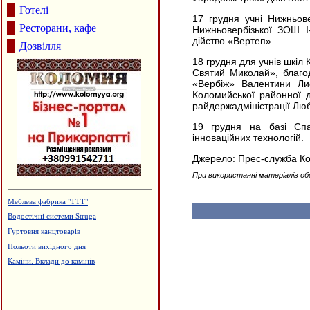
Готелі
17 грудня учні Нижньове
Ресторани, кафе
Нижньовербізької ЗОШ І-
дійство «Вертеп».
Дозвілля
18 грудня для учнів шкіл
Святий Миколай», благод
«Вербіж» Валентини Ли
Коломийської районної де
райдержадміністрації Люб
19 грудня на базі Сп
інноваційних технологій.
Джерело: Прес-служба К
При використанні матеріалів об
Меблева фабрика "ТТТ"
Водостічні системи Struga
Гуртовня канцтоварів
Польоти вихідного дня
Каміни. Вклади до камінів