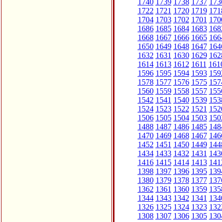
1740
1739
1738
1737
173
1722
1721
1720
1719
171
1704
1703
1702
1701
170
1686
1685
1684
1683
168
1668
1667
1666
1665
166
1650
1649
1648
1647
164
1632
1631
1630
1629
162
1614
1613
1612
1611
161
1596
1595
1594
1593
159
1578
1577
1576
1575
157
1560
1559
1558
1557
155
1542
1541
1540
1539
153
1524
1523
1522
1521
152
1506
1505
1504
1503
150
1488
1487
1486
1485
148
1470
1469
1468
1467
146
1452
1451
1450
1449
144
1434
1433
1432
1431
143
1416
1415
1414
1413
141
1398
1397
1396
1395
139
1380
1379
1378
1377
137
1362
1361
1360
1359
135
1344
1343
1342
1341
134
1326
1325
1324
1323
132
1308
1307
1306
1305
130