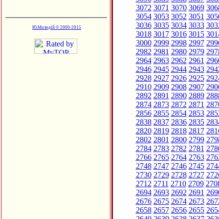
3072
3071
3070
3069
306
3054
3053
3052
3051
305
3036
3035
3034
3033
303
Ю.Молодій © 2000-2015
3018
3017
3016
3015
301
3000
2999
2998
2997
299
2982
2981
2980
2979
297
2964
2963
2962
2961
296
2946
2945
2944
2943
294
2928
2927
2926
2925
292
2910
2909
2908
2907
290
2892
2891
2890
2889
288
2874
2873
2872
2871
287
2856
2855
2854
2853
285
2838
2837
2836
2835
283
2820
2819
2818
2817
281
2802
2801
2800
2799
279
2784
2783
2782
2781
278
2766
2765
2764
2763
276
2748
2747
2746
2745
274
2730
2729
2728
2727
272
2712
2711
2710
2709
270
2694
2693
2692
2691
269
2676
2675
2674
2673
267
2658
2657
2656
2655
265
2640
2639
2638
2637
263