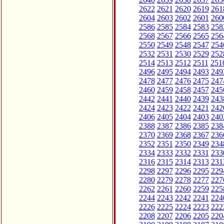
2622
2621
2620
2619
261
2604
2603
2602
2601
260
2586
2585
2584
2583
258
2568
2567
2566
2565
256
2550
2549
2548
2547
254
2532
2531
2530
2529
252
2514
2513
2512
2511
251
2496
2495
2494
2493
249
2478
2477
2476
2475
247
2460
2459
2458
2457
245
2442
2441
2440
2439
243
2424
2423
2422
2421
242
2406
2405
2404
2403
240
2388
2387
2386
2385
238
2370
2369
2368
2367
236
2352
2351
2350
2349
234
2334
2333
2332
2331
233
2316
2315
2314
2313
231
2298
2297
2296
2295
229
2280
2279
2278
2277
227
2262
2261
2260
2259
225
2244
2243
2242
2241
224
2226
2225
2224
2223
222
2208
2207
2206
2205
220