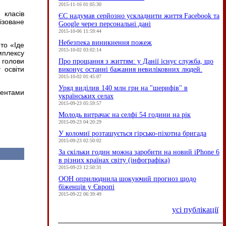
2015-11-16 01:05:30
 класів
ЄC надумав серйозно ускладнити життя Facebook та
ізоване
Google через персональні дані
2015-10-06 11:59:44
Небезпека виникнення пожеж
то «Іде
2015-10-02 03:02:14
мплексу
 голови
Про прощання з життям: у Данії існує служба, що
 освіти
виконує останні бажання невиліковних людей.
2015-10-02 01:45:07
Уряд виділив 140 млн грн на "шерифів" в
ентами
українських селах
2015-09-23 05:59:57
Молодь витрачає на селфі 54 години на рік
2015-09-23 04:20:29
У коломиї розташується гірсько-піхотна бригада
2015-09-23 02:50:02
За скільки годин можна заробити на новий iPhone 6
в різних країнах світу (інфографіка)
2015-09-23 12:50:31
ООН оприлюднила шокуючий прогноз щодо
біженців у Європі
2015-09-22 06:39:49
усі публікації