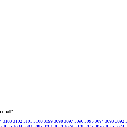
 події"
4
3103
3102
3101
3100
3099
3098
3097
3096
3095
3094
3093
3092
6
3085
3084
3083
3082
3081
3080
3079
3078
3077
3076
3075
3074