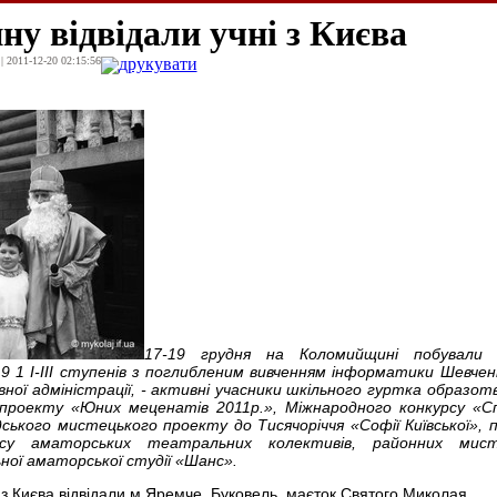
у відвідали учні з Києва
| 2011-12-20 02:15:56
друкувати
17-19 грудня на Коломийщині побували 
9 1 І-ІІІ ступенів з поглибленим вивченням інформатики Шевченк
вної адміністрації, - активні учасники шкільного гуртка образот
проекту «Юних меценатів 2011р.», Міжнародного конкурсу «С
дського мистецького проекту до Тисячоріччя «Софії Київської», 
урсу аматорських театральних колективів, районних мист
ьної аматорської студії «Шанс».
і з Києва відвідали м.Яремче, Буковель, маєток Святого Миколая.