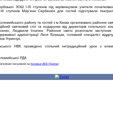
рбізької ЗОШ І-ІІІ ступенів під керівництвом учителя початкових
ІІІ ступенів Мар’яни Сербенюк для гостей підготували театрал
 Коломийського району та гостей з м.Києва організовано районне свя
ійний святковий стіл та подарунки від директорів готельного ко
сенко, Людмили Ігнатюк. Районне свято розпочали заступник
ржавної адміністрації Леся Білищак, головний спеціаліст відділу
ов Угринчук.
аського НВК проведено спільний нетрадиційний урок з елем
оломийської РДА
ов'язкове посилання на
Коломия ВЕБ Портал