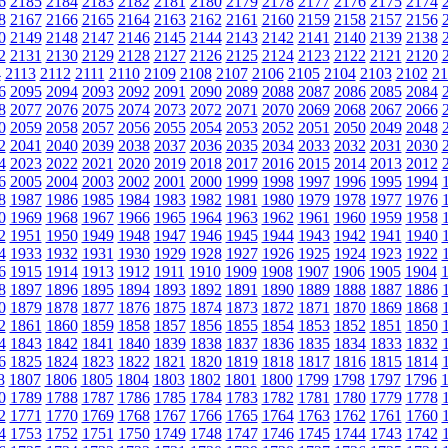
6
2185
2184
2183
2182
2181
2180
2179
2178
2177
2176
2175
2174
8
2167
2166
2165
2164
2163
2162
2161
2160
2159
2158
2157
2156
0
2149
2148
2147
2146
2145
2144
2143
2142
2141
2140
2139
2138
2
2131
2130
2129
2128
2127
2126
2125
2124
2123
2122
2121
2120
4
2113
2112
2111
2110
2109
2108
2107
2106
2105
2104
2103
2102
21
6
2095
2094
2093
2092
2091
2090
2089
2088
2087
2086
2085
2084
8
2077
2076
2075
2074
2073
2072
2071
2070
2069
2068
2067
2066
0
2059
2058
2057
2056
2055
2054
2053
2052
2051
2050
2049
2048
2
2041
2040
2039
2038
2037
2036
2035
2034
2033
2032
2031
2030
4
2023
2022
2021
2020
2019
2018
2017
2016
2015
2014
2013
2012
6
2005
2004
2003
2002
2001
2000
1999
1998
1997
1996
1995
1994
8
1987
1986
1985
1984
1983
1982
1981
1980
1979
1978
1977
1976
0
1969
1968
1967
1966
1965
1964
1963
1962
1961
1960
1959
1958
2
1951
1950
1949
1948
1947
1946
1945
1944
1943
1942
1941
1940
4
1933
1932
1931
1930
1929
1928
1927
1926
1925
1924
1923
1922
6
1915
1914
1913
1912
1911
1910
1909
1908
1907
1906
1905
1904
8
1897
1896
1895
1894
1893
1892
1891
1890
1889
1888
1887
1886
0
1879
1878
1877
1876
1875
1874
1873
1872
1871
1870
1869
1868
2
1861
1860
1859
1858
1857
1856
1855
1854
1853
1852
1851
1850
4
1843
1842
1841
1840
1839
1838
1837
1836
1835
1834
1833
1832
6
1825
1824
1823
1822
1821
1820
1819
1818
1817
1816
1815
1814
8
1807
1806
1805
1804
1803
1802
1801
1800
1799
1798
1797
1796
0
1789
1788
1787
1786
1785
1784
1783
1782
1781
1780
1779
1778
2
1771
1770
1769
1768
1767
1766
1765
1764
1763
1762
1761
1760
4
1753
1752
1751
1750
1749
1748
1747
1746
1745
1744
1743
1742