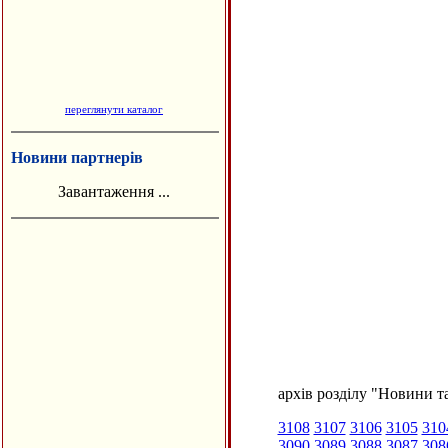
переглянути каталог
Новини партнерів
Завантаження ...
архів розділу "Новини та
3108
3107
3106
3105
310
3090
3089
3088
3087
308