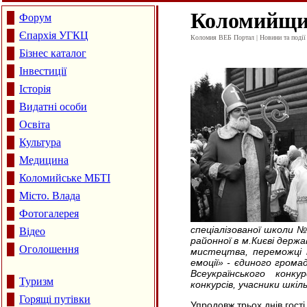
Коломийщин
Форум
Єпархія УГКЦ
Коломия ВЕБ Портал | Новини та події 
Бізнес каталог
Інвестиції
Історія
Видатні особи
Освіта
Культура
Медицина
Коломийське МБТІ
Місто. Влада
Фотогалерея
спеціалізованої школи №
Відео
районної в м.Києві держа
Оголошення
мистецтва, переможці 
емоції» - єдиного грома
Всеукраїнського конк
Туризм
конкурсів, учасники шкіл
Горящі путівки
Упродовж трьох днів гост