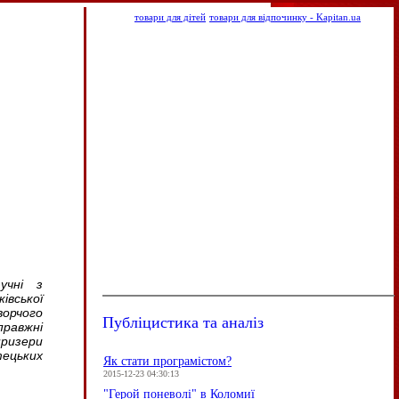
товари для дітей
товари для відпочинку - Kapitan.ua
учні з
івської
ворчого
Публіцистика та аналіз
правжні
призери
ецьких
Як стати програмістом?
2015-12-23 04:30:13
"Герой поневолі" в Коломиї