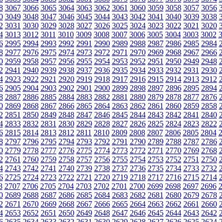
8
3067
3066
3065
3064
3063
3062
3061
3060
3059
3058
3057
3056
0
3049
3048
3047
3046
3045
3044
3043
3042
3041
3040
3039
3038
2
3031
3030
3029
3028
3027
3026
3025
3024
3023
3022
3021
3020
4
3013
3012
3011
3010
3009
3008
3007
3006
3005
3004
3003
3002
6
2995
2994
2993
2992
2991
2990
2989
2988
2987
2986
2985
2984
8
2977
2976
2975
2974
2973
2972
2971
2970
2969
2968
2967
2966
0
2959
2958
2957
2956
2955
2954
2953
2952
2951
2950
2949
2948
2
2941
2940
2939
2938
2937
2936
2935
2934
2933
2932
2931
2930
4
2923
2922
2921
2920
2919
2918
2917
2916
2915
2914
2913
2912
6
2905
2904
2903
2902
2901
2900
2899
2898
2897
2896
2895
2894
8
2887
2886
2885
2884
2883
2882
2881
2880
2879
2878
2877
2876
0
2869
2868
2867
2866
2865
2864
2863
2862
2861
2860
2859
2858
2
2851
2850
2849
2848
2847
2846
2845
2844
2843
2842
2841
2840
4
2833
2832
2831
2830
2829
2828
2827
2826
2825
2824
2823
2822
6
2815
2814
2813
2812
2811
2810
2809
2808
2807
2806
2805
2804
8
2797
2796
2795
2794
2793
2792
2791
2790
2789
2788
2787
2786
0
2779
2778
2777
2776
2775
2774
2773
2772
2771
2770
2769
2768
2
2761
2760
2759
2758
2757
2756
2755
2754
2753
2752
2751
2750
4
2743
2742
2741
2740
2739
2738
2737
2736
2735
2734
2733
2732
6
2725
2724
2723
2722
2721
2720
2719
2718
2717
2716
2715
2714
8
2707
2706
2705
2704
2703
2702
2701
2700
2699
2698
2697
2696
0
2689
2688
2687
2686
2685
2684
2683
2682
2681
2680
2679
2678
2
2671
2670
2669
2668
2667
2666
2665
2664
2663
2662
2661
2660
4
2653
2652
2651
2650
2649
2648
2647
2646
2645
2644
2643
2642
6
2635
2634
2633
2632
2631
2630
2629
2628
2627
2626
2625
2624