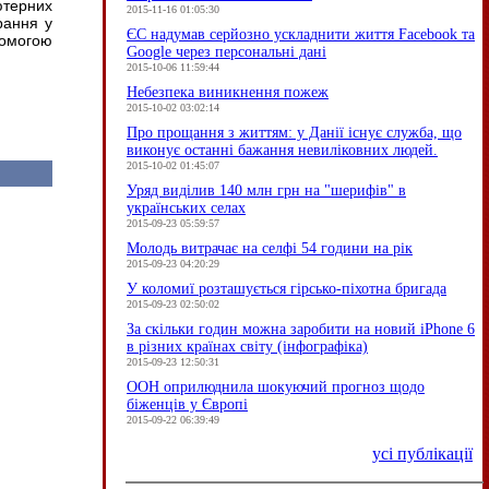
ютерних
2015-11-16 01:05:30
рання у
ЄC надумав серйозно ускладнити життя Facebook та
помогою
Google через персональні дані
2015-10-06 11:59:44
Небезпека виникнення пожеж
2015-10-02 03:02:14
Про прощання з життям: у Данії існує служба, що
виконує останні бажання невиліковних людей.
2015-10-02 01:45:07
Уряд виділив 140 млн грн на "шерифів" в
українських селах
2015-09-23 05:59:57
Молодь витрачає на селфі 54 години на рік
2015-09-23 04:20:29
У коломиї розташується гірсько-піхотна бригада
2015-09-23 02:50:02
За скільки годин можна заробити на новий iPhone 6
в різних країнах світу (інфографіка)
2015-09-23 12:50:31
ООН оприлюднила шокуючий прогноз щодо
біженців у Європі
2015-09-22 06:39:49
усі публікації