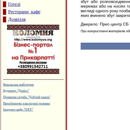
збут або розповсюдженн
Готелі
мережах або на носіях та
вигляді одного року позб
Ресторани, кафе
яких вчинено збут закрито
Дозвілля
Джерело: Прес-центр СБ 
При використанні матеріалів об
Ковальська майстерня
Будцентр "Деніго"
Приватна садиба "Добрий ранок"
Виробництво еластичної резинки
Інтернет-кафе "OXY"