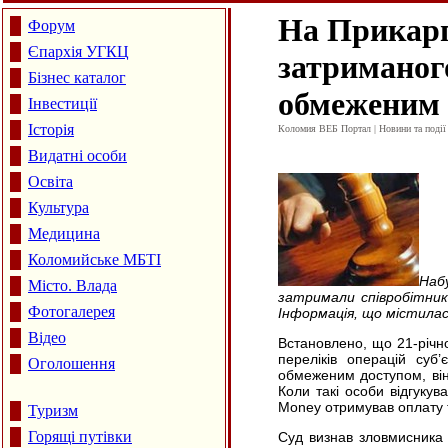
На Прикарп
Форум
Єпархія УГКЦ
затриманого
Бізнес каталог
обмеженим 
Інвестиції
Історія
Коломия ВЕБ Портал | Новини та події 
Видатні особи
Освіта
Культура
Медицина
Коломийське МБТІ
Набу
Місто. Влада
затримали співробітник
Фотогалерея
Інформація, що містилас
Відео
Встановлено, що 21-річн
переліків операцій суб’
Оголошення
обмеженим доступом, він
Коли такі особи відгуку
Money отримував оплату т
Туризм
Горящі путівки
Суд визнав зловмисника 