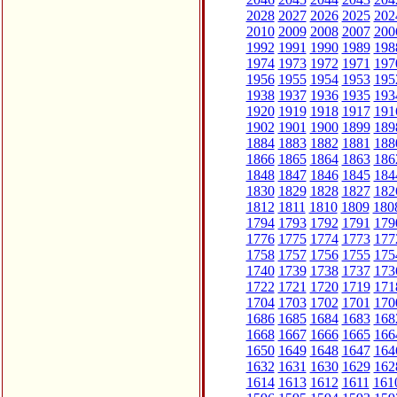
2028
2027
2026
2025
202
2010
2009
2008
2007
200
1992
1991
1990
1989
198
1974
1973
1972
1971
197
1956
1955
1954
1953
195
1938
1937
1936
1935
193
1920
1919
1918
1917
191
1902
1901
1900
1899
189
1884
1883
1882
1881
188
1866
1865
1864
1863
186
1848
1847
1846
1845
184
1830
1829
1828
1827
182
1812
1811
1810
1809
180
1794
1793
1792
1791
179
1776
1775
1774
1773
177
1758
1757
1756
1755
175
1740
1739
1738
1737
173
1722
1721
1720
1719
171
1704
1703
1702
1701
170
1686
1685
1684
1683
168
1668
1667
1666
1665
166
1650
1649
1648
1647
164
1632
1631
1630
1629
162
1614
1613
1612
1611
161