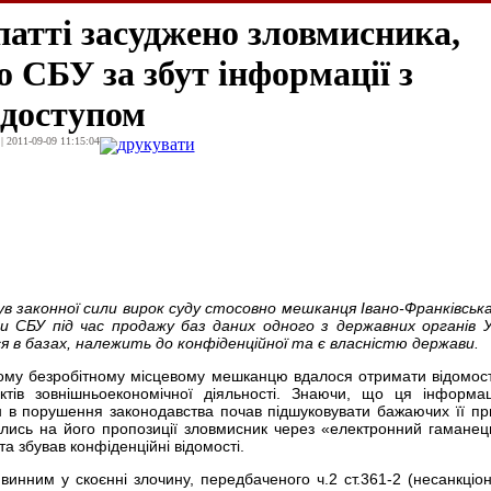
атті засуджено зловмисника,
 СБУ за збут інформації з
доступом
| 2011-09-09 11:15:04
друкувати
в законної сили вирок суду стосовно мешканця Івано-Франківська
и СБУ під час продажу баз даних одного з державних органів У
я в базах, належить до конфіденційної та є власністю держави.
ому безробітному місцевому мешканцю вдалося отримати відомос
єктів зовнішньоекономічної діяльності. Знаючи, що ця інформа
 в порушення законодавства почав підшуковувати бажаючих її пр
вались на його пропозиції зловмисник через «електронний гамане
а збував конфіденційні відомості.
винним у скоєнні злочину, передбаченого ч.2 ст.361-2 (несанкціо