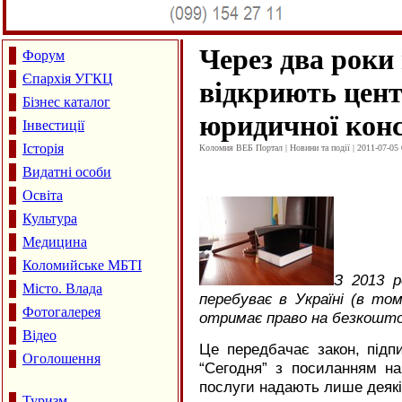
Через два роки 
Форум
Єпархія УГКЦ
відкриють цент
Бізнес каталог
юридичної конс
Інвестиції
Історія
Коломия ВЕБ Портал | Новини та події | 2011-07-05 
Видатні особи
Освіта
Культура
Медицина
Коломийське МБТІ
З 2013 р
Місто. Влада
перебуває в Україні (в том
Фотогалерея
отримає право на безкошто
Відео
Це передбачає закон, підп
Оголошення
“Сегодня” з посиланням на 
послуги надають лише деякі 
Туризм