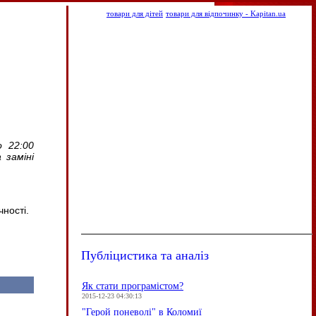
товари для дітей
товари для відпочинку - Kapitan.ua
 22:00
 заміні
ності.
Публіцистика та аналіз
Як стати програмістом?
2015-12-23 04:30:13
"Герой поневолі" в Коломиї