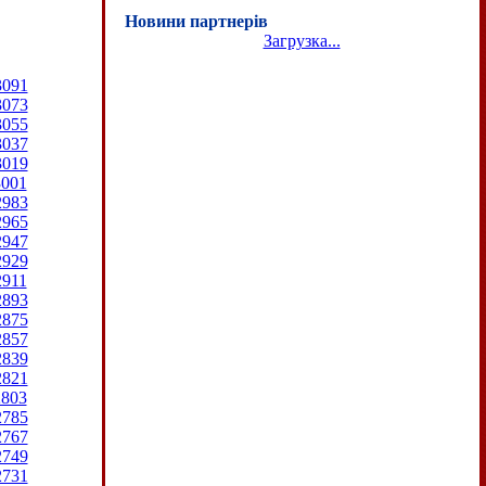
Новини партнерів
Загрузка...
3091
3073
3055
3037
3019
3001
2983
2965
2947
2929
2911
2893
2875
2857
2839
2821
2803
2785
2767
2749
2731