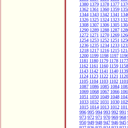
1380
1379
1378
1377
137
1362
1361
1360
1359
135
1344
1343
1342
1341
134
1326
1325
1324
1323
132
1308
1307
1306
1305
130
1290
1289
1288
1287
128
1272
1271
1270
1269
126
1254
1253
1252
1251
125
1236
1235
1234
1233
123
1218
1217
1216
1215
121
1200
1199
1198
1197
119
1181
1180
1179
1178
117
1162
1161
1160
1159
115
1143
1142
1141
1140
113
1124
1123
1122
1121
112
1105
1104
1103
1102
110
1087
1086
1085
1084
108
1069
1068
1067
1066
106
1051
1050
1049
1048
104
1033
1032
1031
1030
102
1015
1014
1013
1012
101
996
995
994
993
992
991
973
972
971
970
969
968
950
949
948
947
946
945
927
926
925
924
923
922