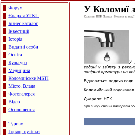
У Коломиї з
Форум
Єпархія УГКЦ
Коломия ВЕБ Портал | Новини та події 
Бізнес каталог
Інвестиції
Історія
Видатні особи
Освіта
У 
Культура
годині у зв’язку з реко
Медицина
запірної арматури на во
Коломийське МБТІ
Відновиться подача води 
Місто. Влада
Коломийський водоканал з
Фотогалерея
Джерело: НТК
Відео
При використанні матеріалів об
Оголошення
Туризм
Горящі путівки