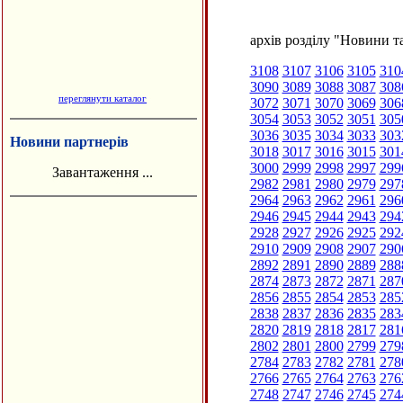
архів розділу "Новини та
3108
3107
3106
3105
310
3090
3089
3088
3087
308
переглянути каталог
3072
3071
3070
3069
306
3054
3053
3052
3051
305
3036
3035
3034
3033
303
Новини партнерів
3018
3017
3016
3015
301
3000
2999
2998
2997
299
Завантаження ...
2982
2981
2980
2979
297
2964
2963
2962
2961
296
2946
2945
2944
2943
294
2928
2927
2926
2925
292
2910
2909
2908
2907
290
2892
2891
2890
2889
288
2874
2873
2872
2871
287
2856
2855
2854
2853
285
2838
2837
2836
2835
283
2820
2819
2818
2817
281
2802
2801
2800
2799
279
2784
2783
2782
2781
278
2766
2765
2764
2763
276
2748
2747
2746
2745
274