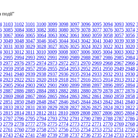
 події"
4
3103
3102
3101
3100
3099
3098
3097
3096
3095
3094
3093
3092
6
3085
3084
3083
3082
3081
3080
3079
3078
3077
3076
3075
3074
8
3067
3066
3065
3064
3063
3062
3061
3060
3059
3058
3057
3056
0
3049
3048
3047
3046
3045
3044
3043
3042
3041
3040
3039
3038
2
3031
3030
3029
3028
3027
3026
3025
3024
3023
3022
3021
3020
4
3013
3012
3011
3010
3009
3008
3007
3006
3005
3004
3003
3002
6
2995
2994
2993
2992
2991
2990
2989
2988
2987
2986
2985
2984
8
2977
2976
2975
2974
2973
2972
2971
2970
2969
2968
2967
2966
0
2959
2958
2957
2956
2955
2954
2953
2952
2951
2950
2949
2948
2
2941
2940
2939
2938
2937
2936
2935
2934
2933
2932
2931
2930
4
2923
2922
2921
2920
2919
2918
2917
2916
2915
2914
2913
2912
6
2905
2904
2903
2902
2901
2900
2899
2898
2897
2896
2895
2894
8
2887
2886
2885
2884
2883
2882
2881
2880
2879
2878
2877
2876
0
2869
2868
2867
2866
2865
2864
2863
2862
2861
2860
2859
2858
2
2851
2850
2849
2848
2847
2846
2845
2844
2843
2842
2841
2840
4
2833
2832
2831
2830
2829
2828
2827
2826
2825
2824
2823
2822
6
2815
2814
2813
2812
2811
2810
2809
2808
2807
2806
2805
2804
8
2797
2796
2795
2794
2793
2792
2791
2790
2789
2788
2787
2786
0
2779
2778
2777
2776
2775
2774
2773
2772
2771
2770
2769
2768
2
2761
2760
2759
2758
2757
2756
2755
2754
2753
2752
2751
2750
4
2743
2742
2741
2740
2739
2738
2737
2736
2735
2734
2733
2732