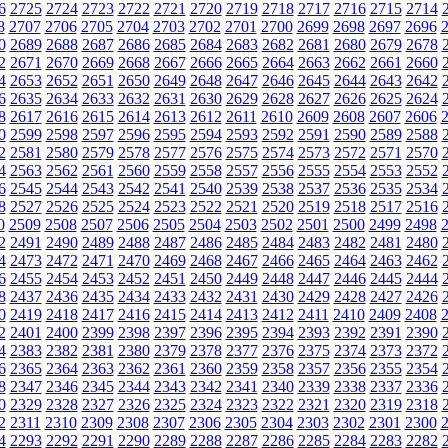
6
2725
2724
2723
2722
2721
2720
2719
2718
2717
2716
2715
2714
8
2707
2706
2705
2704
2703
2702
2701
2700
2699
2698
2697
2696
0
2689
2688
2687
2686
2685
2684
2683
2682
2681
2680
2679
2678
2
2671
2670
2669
2668
2667
2666
2665
2664
2663
2662
2661
2660
4
2653
2652
2651
2650
2649
2648
2647
2646
2645
2644
2643
2642
6
2635
2634
2633
2632
2631
2630
2629
2628
2627
2626
2625
2624
8
2617
2616
2615
2614
2613
2612
2611
2610
2609
2608
2607
2606
0
2599
2598
2597
2596
2595
2594
2593
2592
2591
2590
2589
2588
2
2581
2580
2579
2578
2577
2576
2575
2574
2573
2572
2571
2570
4
2563
2562
2561
2560
2559
2558
2557
2556
2555
2554
2553
2552
6
2545
2544
2543
2542
2541
2540
2539
2538
2537
2536
2535
2534
8
2527
2526
2525
2524
2523
2522
2521
2520
2519
2518
2517
2516
0
2509
2508
2507
2506
2505
2504
2503
2502
2501
2500
2499
2498
2
2491
2490
2489
2488
2487
2486
2485
2484
2483
2482
2481
2480
4
2473
2472
2471
2470
2469
2468
2467
2466
2465
2464
2463
2462
6
2455
2454
2453
2452
2451
2450
2449
2448
2447
2446
2445
2444
8
2437
2436
2435
2434
2433
2432
2431
2430
2429
2428
2427
2426
0
2419
2418
2417
2416
2415
2414
2413
2412
2411
2410
2409
2408
2
2401
2400
2399
2398
2397
2396
2395
2394
2393
2392
2391
2390
4
2383
2382
2381
2380
2379
2378
2377
2376
2375
2374
2373
2372
6
2365
2364
2363
2362
2361
2360
2359
2358
2357
2356
2355
2354
8
2347
2346
2345
2344
2343
2342
2341
2340
2339
2338
2337
2336
0
2329
2328
2327
2326
2325
2324
2323
2322
2321
2320
2319
2318
2
2311
2310
2309
2308
2307
2306
2305
2304
2303
2302
2301
2300
4
2293
2292
2291
2290
2289
2288
2287
2286
2285
2284
2283
2282