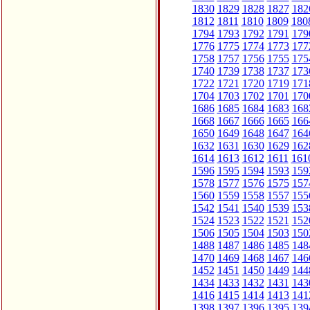
1830
1829
1828
1827
182
1812
1811
1810
1809
180
1794
1793
1792
1791
179
1776
1775
1774
1773
177
1758
1757
1756
1755
175
1740
1739
1738
1737
173
1722
1721
1720
1719
171
1704
1703
1702
1701
170
1686
1685
1684
1683
168
1668
1667
1666
1665
166
1650
1649
1648
1647
164
1632
1631
1630
1629
162
1614
1613
1612
1611
161
1596
1595
1594
1593
159
1578
1577
1576
1575
157
1560
1559
1558
1557
155
1542
1541
1540
1539
153
1524
1523
1522
1521
152
1506
1505
1504
1503
150
1488
1487
1486
1485
148
1470
1469
1468
1467
146
1452
1451
1450
1449
144
1434
1433
1432
1431
143
1416
1415
1414
1413
141
1398
1397
1396
1395
139