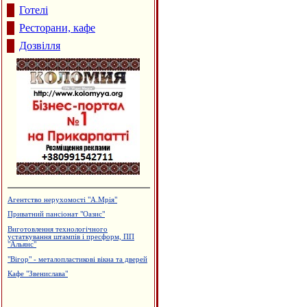
Готелі
Ресторани, кафе
Дозвілля
Агентство нерухомості "А.Мрія"
Приватний пансіонат "Оазис"
Виготовлення технологічного
устаткування штампів і пресформ, ПП
"Альянс"
"Вігор" - металопластикові вікна та дверей
Кафе "Звенислава"