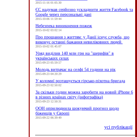
2015-11-16 01:05:30
ЄC надумав серйозно ускладнити життя Facebook та
Google через персональні дані
2015-10-06 11:59:44
Небезпека виникнення пожеж
2015-10-02 03:02:14
Про прощання з життям: у Данії існує служба, що
виконує останні бажання невиліковних людей.
2015-10-02 01:45:07
Уряд виділив 140 млн грн на "шерифів" в
українських селах
2015-09-23 05:59:57
Молодь витрачає на селфі 54 години на рік
2015-09-23 04:20:29
У коломиї розташується гірсько-піхотна бригада
2015-09-23 02:50:02
За скільки годин можна заробити на новий iPhone 6
в різних країнах світу (інфографіка)
2015-09-23 12:50:31
ООН оприлюднила шокуючий прогноз щодо
біженців у Європі
2015-09-22 06:39:49
усі публікації