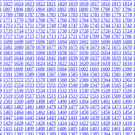
6
1825
1824
1823
1822
1821
1820
1819
1818
1817
1816
1815
1814
8
1807
1806
1805
1804
1803
1802
1801
1800
1799
1798
1797
1796
0
1789
1788
1787
1786
1785
1784
1783
1782
1781
1780
1779
1778
2
1771
1770
1769
1768
1767
1766
1765
1764
1763
1762
1761
1760
4
1753
1752
1751
1750
1749
1748
1747
1746
1745
1744
1743
1742
6
1735
1734
1733
1732
1731
1730
1729
1728
1727
1726
1725
1724
8
1717
1716
1715
1714
1713
1712
1711
1710
1709
1708
1707
1706
0
1699
1698
1697
1696
1695
1694
1693
1692
1691
1690
1689
1688
2
1681
1680
1679
1678
1677
1676
1675
1674
1673
1672
1671
1670
4
1663
1662
1661
1660
1659
1658
1657
1656
1655
1654
1653
1652
6
1645
1644
1643
1642
1641
1640
1639
1638
1637
1636
1635
1634
8
1627
1626
1625
1624
1623
1622
1621
1620
1619
1618
1617
1616
0
1609
1608
1607
1606
1605
1604
1603
1602
1601
1600
1599
1598
2
1591
1590
1589
1588
1587
1586
1585
1584
1583
1582
1581
1580
4
1573
1572
1571
1570
1569
1568
1567
1566
1565
1564
1563
1562
6
1555
1554
1553
1552
1551
1550
1549
1548
1547
1546
1545
1544
8
1537
1536
1535
1534
1533
1532
1531
1530
1529
1528
1527
1526
0
1519
1518
1517
1516
1515
1514
1513
1512
1511
1510
1509
1508
2
1501
1500
1499
1498
1497
1496
1495
1494
1493
1492
1491
1490
4
1483
1482
1481
1480
1479
1478
1477
1476
1475
1474
1473
1472
6
1465
1464
1463
1462
1461
1460
1459
1458
1457
1456
1455
1454
8
1447
1446
1445
1444
1443
1442
1441
1440
1439
1438
1437
1436
0
1429
1428
1427
1426
1425
1424
1423
1422
1421
1420
1419
1418
2
1411
1410
1409
1408
1407
1406
1405
1404
1403
1402
1401
1400
4
1393
1392
1391
1390
1389
1388
1387
1386
1385
1384
1383
1382