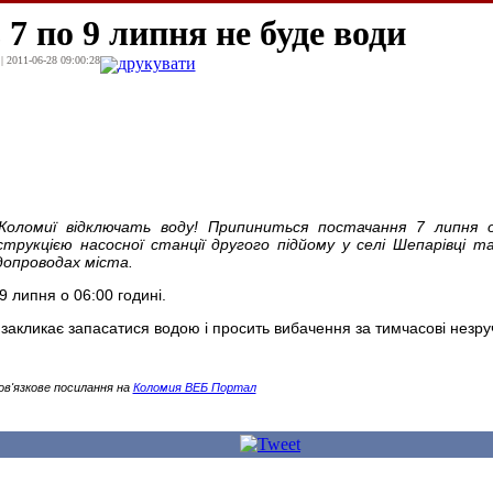
 7 по 9 липня не буде води
| 2011-06-28 09:00:28
друкувати
Коломиї відключать воду! Припиниться постачання 7 липня о
нструкцією насосної станції другого підйому у селі Шепарівці та
допроводах міста.
9 липня о 06:00 годині.
акликає запасатися водою і просить вибачення за тимчасові незруч
ов'язкове посилання на
Коломия ВЕБ Портал