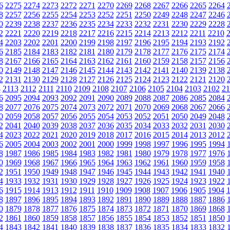
6
2275
2274
2273
2272
2271
2270
2269
2268
2267
2266
2265
2264
8
2257
2256
2255
2254
2253
2252
2251
2250
2249
2248
2247
2246
0
2239
2238
2237
2236
2235
2234
2233
2232
2231
2230
2229
2228
2
2221
2220
2219
2218
2217
2216
2215
2214
2213
2212
2211
2210
4
2203
2202
2201
2200
2199
2198
2197
2196
2195
2194
2193
2192
6
2185
2184
2183
2182
2181
2180
2179
2178
2177
2176
2175
2174
8
2167
2166
2165
2164
2163
2162
2161
2160
2159
2158
2157
2156
0
2149
2148
2147
2146
2145
2144
2143
2142
2141
2140
2139
2138
2
2131
2130
2129
2128
2127
2126
2125
2124
2123
2122
2121
2120
4
2113
2112
2111
2110
2109
2108
2107
2106
2105
2104
2103
2102
21
6
2095
2094
2093
2092
2091
2090
2089
2088
2087
2086
2085
2084
8
2077
2076
2075
2074
2073
2072
2071
2070
2069
2068
2067
2066
0
2059
2058
2057
2056
2055
2054
2053
2052
2051
2050
2049
2048
2
2041
2040
2039
2038
2037
2036
2035
2034
2033
2032
2031
2030
4
2023
2022
2021
2020
2019
2018
2017
2016
2015
2014
2013
2012
6
2005
2004
2003
2002
2001
2000
1999
1998
1997
1996
1995
1994
8
1987
1986
1985
1984
1983
1982
1981
1980
1979
1978
1977
1976
0
1969
1968
1967
1966
1965
1964
1963
1962
1961
1960
1959
1958
2
1951
1950
1949
1948
1947
1946
1945
1944
1943
1942
1941
1940
4
1933
1932
1931
1930
1929
1928
1927
1926
1925
1924
1923
1922
6
1915
1914
1913
1912
1911
1910
1909
1908
1907
1906
1905
1904
8
1897
1896
1895
1894
1893
1892
1891
1890
1889
1888
1887
1886
0
1879
1878
1877
1876
1875
1874
1873
1872
1871
1870
1869
1868
2
1861
1860
1859
1858
1857
1856
1855
1854
1853
1852
1851
1850
4
1843
1842
1841
1840
1839
1838
1837
1836
1835
1834
1833
1832