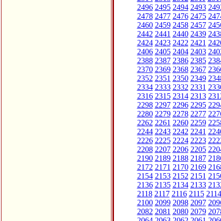
2496
2495
2494
2493
249
2478
2477
2476
2475
247
2460
2459
2458
2457
245
2442
2441
2440
2439
243
2424
2423
2422
2421
242
2406
2405
2404
2403
240
2388
2387
2386
2385
238
2370
2369
2368
2367
236
2352
2351
2350
2349
234
2334
2333
2332
2331
233
2316
2315
2314
2313
231
2298
2297
2296
2295
229
2280
2279
2278
2277
227
2262
2261
2260
2259
225
2244
2243
2242
2241
224
2226
2225
2224
2223
222
2208
2207
2206
2205
220
2190
2189
2188
2187
218
2172
2171
2170
2169
216
2154
2153
2152
2151
215
2136
2135
2134
2133
213
2118
2117
2116
2115
211
2100
2099
2098
2097
209
2082
2081
2080
2079
207
2064
2063
2062
2061
206