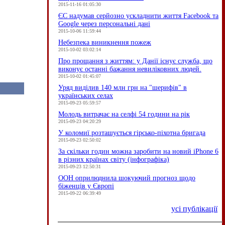
2015-11-16 01:05:30
ЄC надумав серйозно ускладнити життя Facebook та
Google через персональні дані
2015-10-06 11:59:44
Небезпека виникнення пожеж
2015-10-02 03:02:14
Про прощання з життям: у Данії існує служба, що
виконує останні бажання невиліковних людей.
2015-10-02 01:45:07
Уряд виділив 140 млн грн на "шерифів" в
українських селах
2015-09-23 05:59:57
Молодь витрачає на селфі 54 години на рік
2015-09-23 04:20:29
У коломиї розташується гірсько-піхотна бригада
2015-09-23 02:50:02
За скільки годин можна заробити на новий iPhone 6
в різних країнах світу (інфографіка)
2015-09-23 12:50:31
ООН оприлюднила шокуючий прогноз щодо
біженців у Європі
2015-09-22 06:39:49
усі публікації