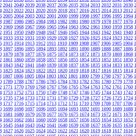
2
2041
2040
2039
2038
2037
2036
2035
2034
2033
2032
2031
2030
4
2023
2022
2021
2020
2019
2018
2017
2016
2015
2014
2013
2012
6
2005
2004
2003
2002
2001
2000
1999
1998
1997
1996
1995
1994
8
1987
1986
1985
1984
1983
1982
1981
1980
1979
1978
1977
1976
0
1969
1968
1967
1966
1965
1964
1963
1962
1961
1960
1959
1958
2
1951
1950
1949
1948
1947
1946
1945
1944
1943
1942
1941
1940
4
1933
1932
1931
1930
1929
1928
1927
1926
1925
1924
1923
1922
6
1915
1914
1913
1912
1911
1910
1909
1908
1907
1906
1905
1904
8
1897
1896
1895
1894
1893
1892
1891
1890
1889
1888
1887
1886
0
1879
1878
1877
1876
1875
1874
1873
1872
1871
1870
1869
1868
2
1861
1860
1859
1858
1857
1856
1855
1854
1853
1852
1851
1850
4
1843
1842
1841
1840
1839
1838
1837
1836
1835
1834
1833
1832
6
1825
1824
1823
1822
1821
1820
1819
1818
1817
1816
1815
1814
8
1807
1806
1805
1804
1803
1802
1801
1800
1799
1798
1797
1796
0
1789
1788
1787
1786
1785
1784
1783
1782
1781
1780
1779
1778
2
1771
1770
1769
1768
1767
1766
1765
1764
1763
1762
1761
1760
4
1753
1752
1751
1750
1749
1748
1747
1746
1745
1744
1743
1742
6
1735
1734
1733
1732
1731
1730
1729
1728
1727
1726
1725
1724
8
1717
1716
1715
1714
1713
1712
1711
1710
1709
1708
1707
1706
0
1699
1698
1697
1696
1695
1694
1693
1692
1691
1690
1689
1688
2
1681
1680
1679
1678
1677
1676
1675
1674
1673
1672
1671
1670
4
1663
1662
1661
1660
1659
1658
1657
1656
1655
1654
1653
1652
6
1645
1644
1643
1642
1641
1640
1639
1638
1637
1636
1635
1634
8
1627
1626
1625
1624
1623
1622
1621
1620
1619
1618
1617
1616