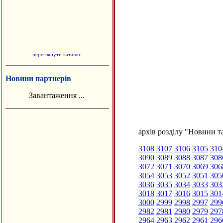
переглянути каталог
Новини партнерів
Завантаження ...
архів розділу "Новини та
3108
3107
3106
3105
310
3090
3089
3088
3087
308
3072
3071
3070
3069
306
3054
3053
3052
3051
305
3036
3035
3034
3033
303
3018
3017
3016
3015
301
3000
2999
2998
2997
299
2982
2981
2980
2979
297
2964
2963
2962
2961
296