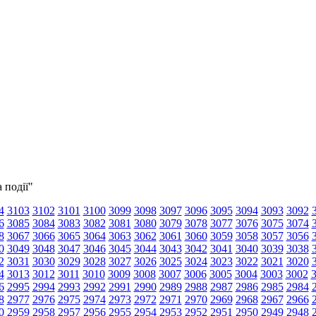
 події"
4
3103
3102
3101
3100
3099
3098
3097
3096
3095
3094
3093
3092
6
3085
3084
3083
3082
3081
3080
3079
3078
3077
3076
3075
3074
8
3067
3066
3065
3064
3063
3062
3061
3060
3059
3058
3057
3056
0
3049
3048
3047
3046
3045
3044
3043
3042
3041
3040
3039
3038
2
3031
3030
3029
3028
3027
3026
3025
3024
3023
3022
3021
3020
4
3013
3012
3011
3010
3009
3008
3007
3006
3005
3004
3003
3002
6
2995
2994
2993
2992
2991
2990
2989
2988
2987
2986
2985
2984
8
2977
2976
2975
2974
2973
2972
2971
2970
2969
2968
2967
2966
0
2959
2958
2957
2956
2955
2954
2953
2952
2951
2950
2949
2948