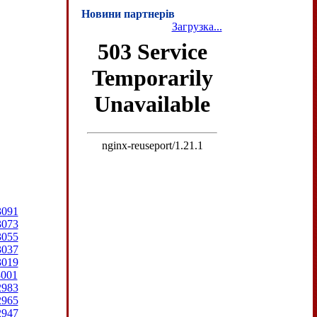
Новини партнерів
Загрузка...
3091
3073
3055
3037
3019
3001
2983
2965
2947