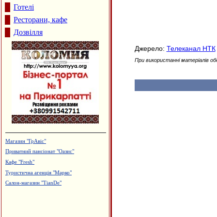
Готелі
Ресторани, кафе
Дозвілля
Джерело:
Телеканал НТК
При використанні матеріалів об
Магазин "ГрАвіс"
Приватний пансіонат "Оазис"
Кафе "Fresh"
Туристична агенція "Марко"
Салон-магазин "TianDe"