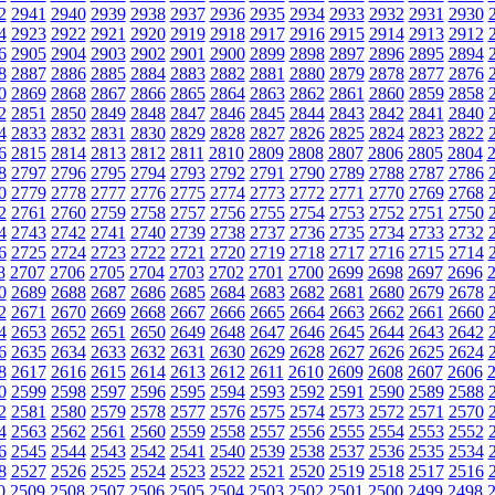
2
2941
2940
2939
2938
2937
2936
2935
2934
2933
2932
2931
2930
4
2923
2922
2921
2920
2919
2918
2917
2916
2915
2914
2913
2912
6
2905
2904
2903
2902
2901
2900
2899
2898
2897
2896
2895
2894
8
2887
2886
2885
2884
2883
2882
2881
2880
2879
2878
2877
2876
0
2869
2868
2867
2866
2865
2864
2863
2862
2861
2860
2859
2858
2
2851
2850
2849
2848
2847
2846
2845
2844
2843
2842
2841
2840
4
2833
2832
2831
2830
2829
2828
2827
2826
2825
2824
2823
2822
6
2815
2814
2813
2812
2811
2810
2809
2808
2807
2806
2805
2804
8
2797
2796
2795
2794
2793
2792
2791
2790
2789
2788
2787
2786
0
2779
2778
2777
2776
2775
2774
2773
2772
2771
2770
2769
2768
2
2761
2760
2759
2758
2757
2756
2755
2754
2753
2752
2751
2750
4
2743
2742
2741
2740
2739
2738
2737
2736
2735
2734
2733
2732
6
2725
2724
2723
2722
2721
2720
2719
2718
2717
2716
2715
2714
8
2707
2706
2705
2704
2703
2702
2701
2700
2699
2698
2697
2696
0
2689
2688
2687
2686
2685
2684
2683
2682
2681
2680
2679
2678
2
2671
2670
2669
2668
2667
2666
2665
2664
2663
2662
2661
2660
4
2653
2652
2651
2650
2649
2648
2647
2646
2645
2644
2643
2642
6
2635
2634
2633
2632
2631
2630
2629
2628
2627
2626
2625
2624
8
2617
2616
2615
2614
2613
2612
2611
2610
2609
2608
2607
2606
0
2599
2598
2597
2596
2595
2594
2593
2592
2591
2590
2589
2588
2
2581
2580
2579
2578
2577
2576
2575
2574
2573
2572
2571
2570
4
2563
2562
2561
2560
2559
2558
2557
2556
2555
2554
2553
2552
6
2545
2544
2543
2542
2541
2540
2539
2538
2537
2536
2535
2534
8
2527
2526
2525
2524
2523
2522
2521
2520
2519
2518
2517
2516
0
2509
2508
2507
2506
2505
2504
2503
2502
2501
2500
2499
2498