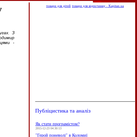
у
товари для дітей
товари для відпочинку - Kapitan.ua
угах. З
одимир
цями -
Публіцистика та аналіз
Як стати програмістом?
2015-12-23 04:30:13
"Герой поневолі" в Коломиї