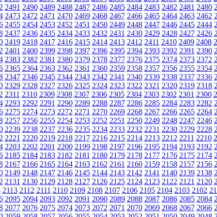
2
2491
2490
2489
2488
2487
2486
2485
2484
2483
2482
2481
2480
4
2473
2472
2471
2470
2469
2468
2467
2466
2465
2464
2463
2462
6
2455
2454
2453
2452
2451
2450
2449
2448
2447
2446
2445
2444
8
2437
2436
2435
2434
2433
2432
2431
2430
2429
2428
2427
2426
0
2419
2418
2417
2416
2415
2414
2413
2412
2411
2410
2409
2408
2
2401
2400
2399
2398
2397
2396
2395
2394
2393
2392
2391
2390
4
2383
2382
2381
2380
2379
2378
2377
2376
2375
2374
2373
2372
6
2365
2364
2363
2362
2361
2360
2359
2358
2357
2356
2355
2354
8
2347
2346
2345
2344
2343
2342
2341
2340
2339
2338
2337
2336
0
2329
2328
2327
2326
2325
2324
2323
2322
2321
2320
2319
2318
2
2311
2310
2309
2308
2307
2306
2305
2304
2303
2302
2301
2300
4
2293
2292
2291
2290
2289
2288
2287
2286
2285
2284
2283
2282
6
2275
2274
2273
2272
2271
2270
2269
2268
2267
2266
2265
2264
8
2257
2256
2255
2254
2253
2252
2251
2250
2249
2248
2247
2246
0
2239
2238
2237
2236
2235
2234
2233
2232
2231
2230
2229
2228
2
2221
2220
2219
2218
2217
2216
2215
2214
2213
2212
2211
2210
4
2203
2202
2201
2200
2199
2198
2197
2196
2195
2194
2193
2192
6
2185
2184
2183
2182
2181
2180
2179
2178
2177
2176
2175
2174
8
2167
2166
2165
2164
2163
2162
2161
2160
2159
2158
2157
2156
0
2149
2148
2147
2146
2145
2144
2143
2142
2141
2140
2139
2138
2
2131
2130
2129
2128
2127
2126
2125
2124
2123
2122
2121
2120
4
2113
2112
2111
2110
2109
2108
2107
2106
2105
2104
2103
2102
21
6
2095
2094
2093
2092
2091
2090
2089
2088
2087
2086
2085
2084
8
2077
2076
2075
2074
2073
2072
2071
2070
2069
2068
2067
2066
0
2059
2058
2057
2056
2055
2054
2053
2052
2051
2050
2049
2048