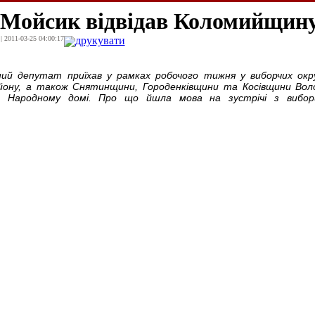
Мойсик відвідав Коломийщин
| 2011-03-25 04:00:17
друкувати
ий депутат приїхав у рамках робочого тижня у виборчих окр
ону, а також Снятинщини, Городенківщини та Косівщини Вол
 в Народному домі. Про що йшла мова на зустрічі з вибор