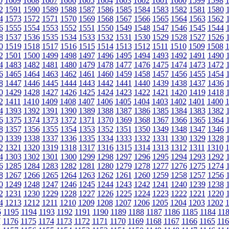
0
1609
1608
1607
1606
1605
1604
1603
1602
1601
1600
1599
1598
2
1591
1590
1589
1588
1587
1586
1585
1584
1583
1582
1581
1580
4
1573
1572
1571
1570
1569
1568
1567
1566
1565
1564
1563
1562
6
1555
1554
1553
1552
1551
1550
1549
1548
1547
1546
1545
1544
8
1537
1536
1535
1534
1533
1532
1531
1530
1529
1528
1527
1526
0
1519
1518
1517
1516
1515
1514
1513
1512
1511
1510
1509
1508
2
1501
1500
1499
1498
1497
1496
1495
1494
1493
1492
1491
1490
4
1483
1482
1481
1480
1479
1478
1477
1476
1475
1474
1473
1472
6
1465
1464
1463
1462
1461
1460
1459
1458
1457
1456
1455
1454
8
1447
1446
1445
1444
1443
1442
1441
1440
1439
1438
1437
1436
0
1429
1428
1427
1426
1425
1424
1423
1422
1421
1420
1419
1418
2
1411
1410
1409
1408
1407
1406
1405
1404
1403
1402
1401
1400
4
1393
1392
1391
1390
1389
1388
1387
1386
1385
1384
1383
1382
6
1375
1374
1373
1372
1371
1370
1369
1368
1367
1366
1365
1364
8
1357
1356
1355
1354
1353
1352
1351
1350
1349
1348
1347
1346
0
1339
1338
1337
1336
1335
1334
1333
1332
1331
1330
1329
1328
2
1321
1320
1319
1318
1317
1316
1315
1314
1313
1312
1311
1310
4
1303
1302
1301
1300
1299
1298
1297
1296
1295
1294
1293
1292
6
1285
1284
1283
1282
1281
1280
1279
1278
1277
1276
1275
1274
8
1267
1266
1265
1264
1263
1262
1261
1260
1259
1258
1257
1256
0
1249
1248
1247
1246
1245
1244
1243
1242
1241
1240
1239
1238
2
1231
1230
1229
1228
1227
1226
1225
1224
1223
1222
1221
1220
4
1213
1212
1211
1210
1209
1208
1207
1206
1205
1204
1203
1202
6
1195
1194
1193
1192
1191
1190
1189
1188
1187
1186
1185
1184
11
7
1176
1175
1174
1173
1172
1171
1170
1169
1168
1167
1166
1165
116