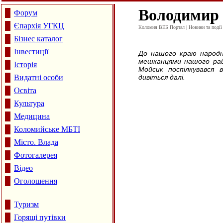
Володимир 
Форум
Єпархія УГКЦ
Коломия ВЕБ Портал | Новини та події 
Бізнес каталог
Інвестиції
До нашого краю народн
мешканцями нашого рай
Історія
Мойсик поспілкувався
Видатні особи
дивіться далі.
Освіта
Культура
Медицина
Коломийське МБТІ
Місто. Влада
Фотогалерея
Відео
Оголошення
Туризм
Горящі путівки