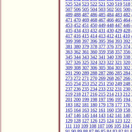
525
524
523
522
521
520
519
518
507
506
505
504
503
502
501
500
489
488
487
486
485
484
483
482
471
470
469
468
467
466
465
464
453
452
451
450
449
448
447
446
435
434
433
432
431
430
429
428
417
416
415
414
413
412
411
410
399
398
397
396
395
394
393
392
381
380
379
378
377
376
375
374
363
362
361
360
359
358
357
356
345
344
343
342
341
340
339
338
327
326
325
324
323
322
321
320
309
308
307
306
305
304
303
302
291
290
289
288
287
286
285
284
273
272
271
270
269
268
267
266
255
254
253
252
251
250
249
248
237
236
235
234
233
232
231
230
219
218
217
216
215
214
213
212
201
200
199
198
197
196
195
194
183
182
181
180
179
178
177
176
165
164
163
162
161
160
159
158
147
146
145
144
143
142
141
140
129
128
127
126
125
124
123
122
111
110
109
108
107
106
105
104
91
90
89
88
87
86
85
84
83
82
81