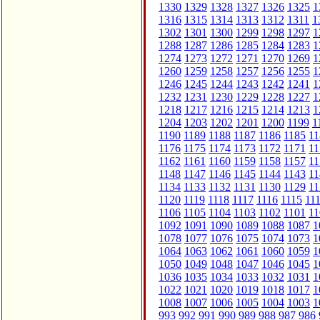
1330
1329
1328
1327
1326
1325
1
1316
1315
1314
1313
1312
1311
1
1302
1301
1300
1299
1298
1297
1
1288
1287
1286
1285
1284
1283
1
1274
1273
1272
1271
1270
1269
1
1260
1259
1258
1257
1256
1255
1
1246
1245
1244
1243
1242
1241
1
1232
1231
1230
1229
1228
1227
1
1218
1217
1216
1215
1214
1213
1
1204
1203
1202
1201
1200
1199
1
1190
1189
1188
1187
1186
1185
11
1176
1175
1174
1173
1172
1171
11
1162
1161
1160
1159
1158
1157
11
1148
1147
1146
1145
1144
1143
11
1134
1133
1132
1131
1130
1129
11
1120
1119
1118
1117
1116
1115
11
1106
1105
1104
1103
1102
1101
11
1092
1091
1090
1089
1088
1087
1
1078
1077
1076
1075
1074
1073
1
1064
1063
1062
1061
1060
1059
1
1050
1049
1048
1047
1046
1045
1
1036
1035
1034
1033
1032
1031
1
1022
1021
1020
1019
1018
1017
1
1008
1007
1006
1005
1004
1003
1
993
992
991
990
989
988
987
986