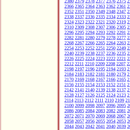
2380
2379
2378
2377
2376
2375
2
2366
2365
2364
2363
2362
2361
2
2352
2351
2350
2349
2348
2347
2
2338
2337
2336
2335
2334
2333
2
2324
2323
2322
2321
2320
2319
2
2310
2309
2308
2307
2306
2305
2
2296
2295
2294
2293
2292
2291
2
2282
2281
2280
2279
2278
2277
2
2268
2267
2266
2265
2264
2263
2
2254
2253
2252
2251
2250
2249
2
2240
2239
2238
2237
2236
2235
2
2226
2225
2224
2223
2222
2221
2
2212
2211
2210
2209
2208
2207
2
2198
2197
2196
2195
2194
2193
2
2184
2183
2182
2181
2180
2179
2
2170
2169
2168
2167
2166
2165
2
2156
2155
2154
2153
2152
2151
2
2142
2141
2140
2139
2138
2137
2
2128
2127
2126
2125
2124
2123
2
2114
2113
2112
2111
2110
2109
21
2100
2099
2098
2097
2096
2095
2
2086
2085
2084
2083
2082
2081
2
2072
2071
2070
2069
2068
2067
2
2058
2057
2056
2055
2054
2053
2
2044
2043
2042
2041
2040
2039
2