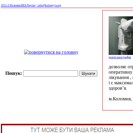
2015 © Коломия ВЕБ Портал
/ info@kolomyya.org
рентгенографія
дозволяє о
оперативну 
Пошук:
лікування ,
і є максима
здоров’я.
м.Коломия, 