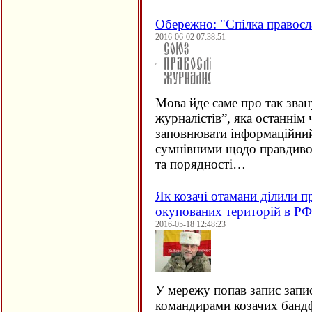
Обережно: "Спілка правосл
2016-06-02 07:38:51
Мова йде саме про так зва
журналістів”, яка останнім
заповнювати інформаційний
сумнівними щодо правдивос
та порядності…
Як козачі отамани ділили п
окупованих територій в РФ
2016-05-18 12:48:23
У мережу попав запис запи
командирами козачих банд