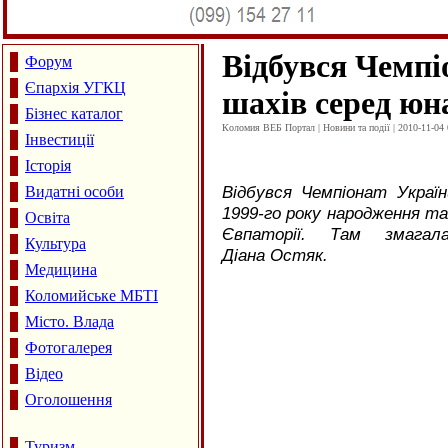
Відбувся Чемпі
Форум
Єпархія УГКЦ
шахів серед юна
Бізнес каталог
Коломия ВЕБ Портал | Новини та події | 2010-11-04 
Інвестиції
Історія
Відбувся Чемпіонат Україн
Видатні особи
1999-го року народження т
Освіта
Євпаторії. Там змагал
Культура
Діана Остяк.
Медицина
Коломийське МБТІ
Місто. Влада
Фотогалерея
Відео
Оголошення
Туризм