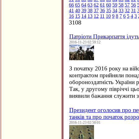
66
65
64
63
62
61
60
59
58
57
56
41
40
39
38
37
36
35
34
33
32
31
16
15
14
13
12
11
10
9
8
7
6
5
4
3
3108
Патріоти Прикарпаття ідут
2016-11-23 02:59:12
З початку 2016 року на вій
контрактом прийняли понад 
обороноздатність України р
Так, у другому півріччі ць
виявили бажання служити 
Президент оголосив про пер
танків та про початок розр
2016-11-23 02:50:01