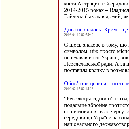
міста Антрацит і Свердловс
2014-2015 роках – Владис
Гайдеєм (також відомий, я
Дива не сталось: Крим – це
2016-04-19 02:55:40
Є щось знакове в тому, що 
символом, ніж просто міс
передавав його Україні, зок
Переяславської ради. А за 
поставила крапку в розмов
Обов’язок церкви – нести 
2016-02-17 02:45:28
“
Революція гідності” і зго
подальше збройне протисто
спричинили в свою чергу р
середовища України за озн
національного державотв