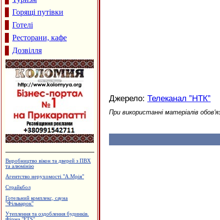
Горящі путівки
Готелі
Ресторани, кафе
Дозвілля
Джерело:
Телеканал ”НТК”
При використанні матеріалів обов'я
Магазин "Макітра" - посуд, сувеніри
Приватна садиба "Добрий ранок"
Профспілкове товариство імігрантів
в Італії
Сімейний пансіон "На Куті"
Виробництво солоду, ВАТ
"Дятьківці"