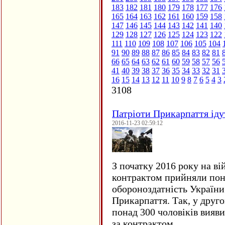
183
182
181
180
179
178
177
176
165
164
163
162
161
160
159
158
147
146
145
144
143
142
141
140
129
128
127
126
125
124
123
122
111
110
109
108
107
106
105
104
91
90
89
88
87
86
85
84
83
82
81
66
65
64
63
62
61
60
59
58
57
56
41
40
39
38
37
36
35
34
33
32
31
16
15
14
13
12
11
10
9
8
7
6
5
4
3
3108
Патріоти Прикарпаття іду
2016-11-23 02:59:12
З початку 2016 року на ві
контрактом прийняли понад
обороноздатність України 
Прикарпаття. Так, у друго
понад 300 чоловіків вияв
за контрактом…