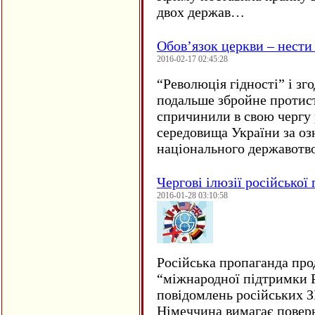
двох держав…
Обов’язок церкви – нести
2016-02-17 02:45:28
“
Революція гідності” і з
подальше збройне протис
спричинили в свою чергу
середовища України за оз
національного державот
Чергові ілюзії російської
2016-01-28 03:10:58
Російська пропаганда про
“міжнародної підтримки Р
повідомлень російських 
Німеччина вимагає повер