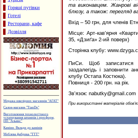
та виконавцем. Жанрові ві
Горящі путівки
блюзу, а також: перегляд 
Готелі
Вхід – 50 грн, для членів Ет
Ресторани, кафе
Дозвілля
Місце: Арт-кав’ярня «Кварти
35, «Дзиґа» 2-ий поверх)
Сторінка клубу: www.dzyga.c
ПиСи. Щоб записатися 
заздалегідь і заповнити ан
клубу Остапа Костюка).
Повниця - 200 грн. на рік.
Зв’язок: nabutky@gmail.com
Гуртовня канцтоварів
При використанні матеріалів обов'я
Будівельний центр "ВАШ ДІМ"
Лікувально-діагностичний центр
"АНДРОМЕД"
Виробництво вікон та дверей з ПВХ
та алюмінію
Агентство нерухомості "А.Мрія"