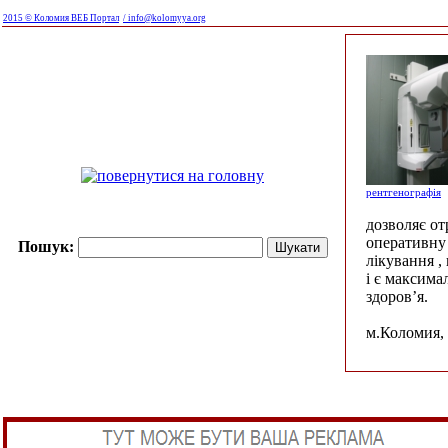
2015 © Коломия ВЕБ Портал
/ info@kolomyya.org
рентгенографія
дозволяє о
оперативну 
Пошук:
лікування ,
і є максима
здоров’я.
м.Коломия, 