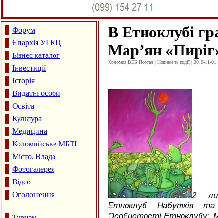
В Етноклубі гр
Форум
Єпархія УГКЦ
Мар’ян «Пиріг
Бізнес каталог
Коломия ВЕБ Портал | Новини та події | 2010-11-01 
Інвестиції
Історія
Видатні особи
Освіта
Культура
Медицина
Коломийське МБТІ
Місто. Влада
Фотогалерея
Відео
Оголошення
2 ли
Етноклуб Набутків та
Особистості Етноклубу: Ма
Туризм