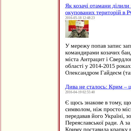
Як козачі отамани ділили 
окупованих територій в 
2016-05-18 12:48:23
У мережу попав запис за
командирами козачих бан
міста Антрацит і Свердло
області у 2014-2015 рока
Олександром Гайдеєм (та
Дива не сталось: Крим – ц
2016-04-19 02:55:40
Є щось знакове в тому, що
символом, ніж просто мі
передавав його Україні, з
Переяславської ради. А за
Криму поставила крапку в