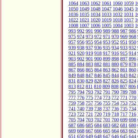
1064
1063
1062
1061
1060
1059
1
1050
1049
1048
1047
1046
1045
1
1036
1035
1034
1033
1032
1031
1
1022
1021
1020
1019
1018
1017
1
1008
1007
1006
1005
1004
1003
1
993
992
991
990
989
988
987
986
975
974
973
972
971
970
969
968
957
956
955
954
953
952
951
950
939
938
937
936
935
934
933
932
921
920
919
918
917
916
915
914
903
902
901
900
899
898
897
896
885
884
883
882
881
880
879
878
867
866
865
864
863
862
861
860
849
848
847
846
845
844
843
842
831
830
829
828
827
826
825
824
813
812
811
810
809
808
807
806
795
794
793
792
791
790
789
788
777
776
775
774
773
772
771
770
759
758
757
756
755
754
753
752
741
740
739
738
737
736
735
734
723
722
721
720
719
718
717
716
705
704
703
702
701
700
699
698
687
686
685
684
683
682
681
680
669
668
667
666
665
664
663
662
651
650
649
648
647
646
645
644