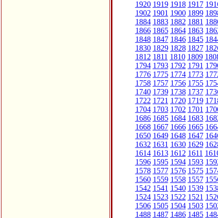
1920
1919
1918
1917
191
1902
1901
1900
1899
189
1884
1883
1882
1881
188
1866
1865
1864
1863
186
1848
1847
1846
1845
184
1830
1829
1828
1827
182
1812
1811
1810
1809
180
1794
1793
1792
1791
179
1776
1775
1774
1773
177
1758
1757
1756
1755
175
1740
1739
1738
1737
173
1722
1721
1720
1719
171
1704
1703
1702
1701
170
1686
1685
1684
1683
168
1668
1667
1666
1665
166
1650
1649
1648
1647
164
1632
1631
1630
1629
162
1614
1613
1612
1611
161
1596
1595
1594
1593
159
1578
1577
1576
1575
157
1560
1559
1558
1557
155
1542
1541
1540
1539
153
1524
1523
1522
1521
152
1506
1505
1504
1503
150
1488
1487
1486
1485
148