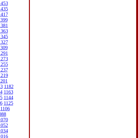
1453
1435
1417
1399
1381
1363
1345
1327
1309
1291
1273
1255
1237
1219
1201
83
1182
4
1163
5
1144
6
1125
1106
088
1070
1052
1034
1016