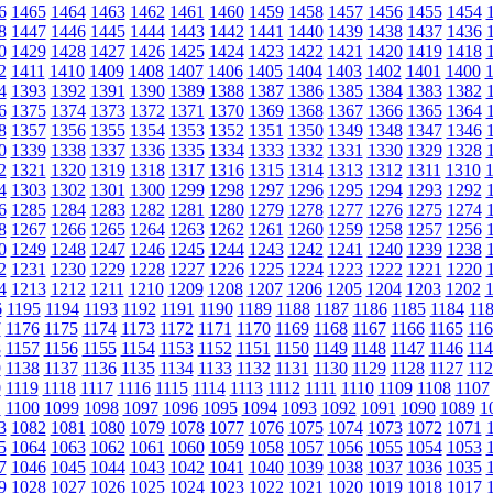
6
1465
1464
1463
1462
1461
1460
1459
1458
1457
1456
1455
1454
8
1447
1446
1445
1444
1443
1442
1441
1440
1439
1438
1437
1436
0
1429
1428
1427
1426
1425
1424
1423
1422
1421
1420
1419
1418
2
1411
1410
1409
1408
1407
1406
1405
1404
1403
1402
1401
1400
4
1393
1392
1391
1390
1389
1388
1387
1386
1385
1384
1383
1382
6
1375
1374
1373
1372
1371
1370
1369
1368
1367
1366
1365
1364
8
1357
1356
1355
1354
1353
1352
1351
1350
1349
1348
1347
1346
0
1339
1338
1337
1336
1335
1334
1333
1332
1331
1330
1329
1328
2
1321
1320
1319
1318
1317
1316
1315
1314
1313
1312
1311
1310
4
1303
1302
1301
1300
1299
1298
1297
1296
1295
1294
1293
1292
6
1285
1284
1283
1282
1281
1280
1279
1278
1277
1276
1275
1274
8
1267
1266
1265
1264
1263
1262
1261
1260
1259
1258
1257
1256
0
1249
1248
1247
1246
1245
1244
1243
1242
1241
1240
1239
1238
2
1231
1230
1229
1228
1227
1226
1225
1224
1223
1222
1221
1220
4
1213
1212
1211
1210
1209
1208
1207
1206
1205
1204
1203
1202
6
1195
1194
1193
1192
1191
1190
1189
1188
1187
1186
1185
1184
11
7
1176
1175
1174
1173
1172
1171
1170
1169
1168
1167
1166
1165
116
8
1157
1156
1155
1154
1153
1152
1151
1150
1149
1148
1147
1146
114
9
1138
1137
1136
1135
1134
1133
1132
1131
1130
1129
1128
1127
112
0
1119
1118
1117
1116
1115
1114
1113
1112
1111
1110
1109
1108
1107
1
1100
1099
1098
1097
1096
1095
1094
1093
1092
1091
1090
1089
1
3
1082
1081
1080
1079
1078
1077
1076
1075
1074
1073
1072
1071
5
1064
1063
1062
1061
1060
1059
1058
1057
1056
1055
1054
1053
7
1046
1045
1044
1043
1042
1041
1040
1039
1038
1037
1036
1035
9
1028
1027
1026
1025
1024
1023
1022
1021
1020
1019
1018
1017