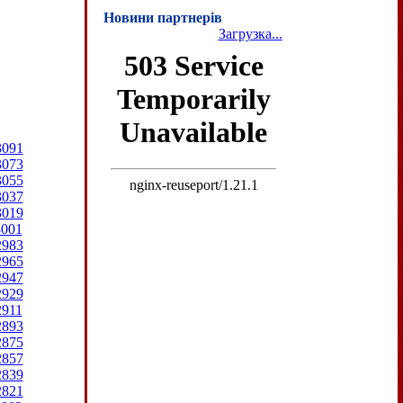
Новини партнерів
Загрузка...
3091
3073
3055
3037
3019
3001
2983
2965
2947
2929
2911
2893
2875
2857
2839
2821