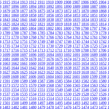
6
1915
1914
1913
1912
1911
1910
1909
1908
1907
1906
1905
1904
8
1897
1896
1895
1894
1893
1892
1891
1890
1889
1888
1887
1886
0
1879
1878
1877
1876
1875
1874
1873
1872
1871
1870
1869
1868
2
1861
1860
1859
1858
1857
1856
1855
1854
1853
1852
1851
1850
4
1843
1842
1841
1840
1839
1838
1837
1836
1835
1834
1833
1832
6
1825
1824
1823
1822
1821
1820
1819
1818
1817
1816
1815
1814
8
1807
1806
1805
1804
1803
1802
1801
1800
1799
1798
1797
1796
0
1789
1788
1787
1786
1785
1784
1783
1782
1781
1780
1779
1778
2
1771
1770
1769
1768
1767
1766
1765
1764
1763
1762
1761
1760
4
1753
1752
1751
1750
1749
1748
1747
1746
1745
1744
1743
1742
6
1735
1734
1733
1732
1731
1730
1729
1728
1727
1726
1725
1724
8
1717
1716
1715
1714
1713
1712
1711
1710
1709
1708
1707
1706
0
1699
1698
1697
1696
1695
1694
1693
1692
1691
1690
1689
1688
2
1681
1680
1679
1678
1677
1676
1675
1674
1673
1672
1671
1670
4
1663
1662
1661
1660
1659
1658
1657
1656
1655
1654
1653
1652
6
1645
1644
1643
1642
1641
1640
1639
1638
1637
1636
1635
1634
8
1627
1626
1625
1624
1623
1622
1621
1620
1619
1618
1617
1616
0
1609
1608
1607
1606
1605
1604
1603
1602
1601
1600
1599
1598
2
1591
1590
1589
1588
1587
1586
1585
1584
1583
1582
1581
1580
4
1573
1572
1571
1570
1569
1568
1567
1566
1565
1564
1563
1562
6
1555
1554
1553
1552
1551
1550
1549
1548
1547
1546
1545
1544
8
1537
1536
1535
1534
1533
1532
1531
1530
1529
1528
1527
1526
0
1519
1518
1517
1516
1515
1514
1513
1512
1511
1510
1509
1508
2
1501
1500
1499
1498
1497
1496
1495
1494
1493
1492
1491
1490
4
1483
1482
1481
1480
1479
1478
1477
1476
1475
1474
1473
1472