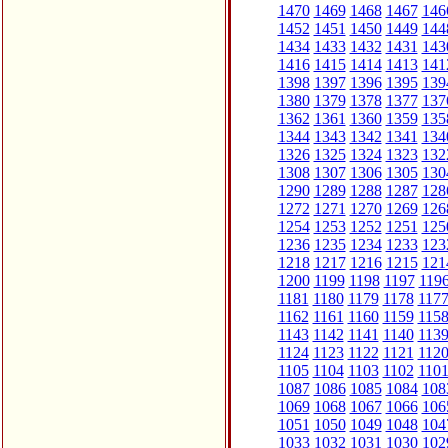
1470
1469
1468
1467
146
1452
1451
1450
1449
144
1434
1433
1432
1431
143
1416
1415
1414
1413
141
1398
1397
1396
1395
139
1380
1379
1378
1377
137
1362
1361
1360
1359
135
1344
1343
1342
1341
134
1326
1325
1324
1323
132
1308
1307
1306
1305
130
1290
1289
1288
1287
128
1272
1271
1270
1269
126
1254
1253
1252
1251
125
1236
1235
1234
1233
123
1218
1217
1216
1215
121
1200
1199
1198
1197
119
1181
1180
1179
1178
117
1162
1161
1160
1159
115
1143
1142
1141
1140
113
1124
1123
1122
1121
112
1105
1104
1103
1102
110
1087
1086
1085
1084
108
1069
1068
1067
1066
106
1051
1050
1049
1048
104
1033
1032
1031
1030
102