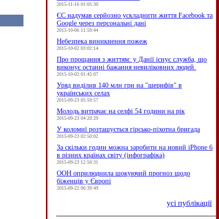
2015-11-16 01:05:30
ЄC надумав серйозно ускладнити життя Facebook та
Google через персональні дані
2015-10-06 11:59:44
Небезпека виникнення пожеж
2015-10-02 03:02:14
Про прощання з життям: у Данії існує служба, що
виконує останні бажання невиліковних людей.
2015-10-02 01:45:07
Уряд виділив 140 млн грн на "шерифів" в
українських селах
2015-09-23 05:59:57
Молодь витрачає на селфі 54 години на рік
2015-09-23 04:20:29
У коломиї розташується гірсько-піхотна бригада
2015-09-23 02:50:02
За скільки годин можна заробити на новий iPhone 6
в різних країнах світу (інфографіка)
2015-09-23 12:50:31
ООН оприлюднила шокуючий прогноз щодо
біженців у Європі
2015-09-22 06:39:49
усі публікації