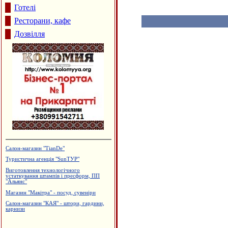
Готелі
Ресторани, кафе
Дозвілля
Салон-магазин "TianDe"
Туристична агенція "SunТУР"
Виготовлення технологічного
устаткування штампів і пресформ, ПП
"Альянс"
Магазин "Макітра" - посуд, сувеніри
Салон-магазин "КАЯ" - штори, гардини,
карнизи