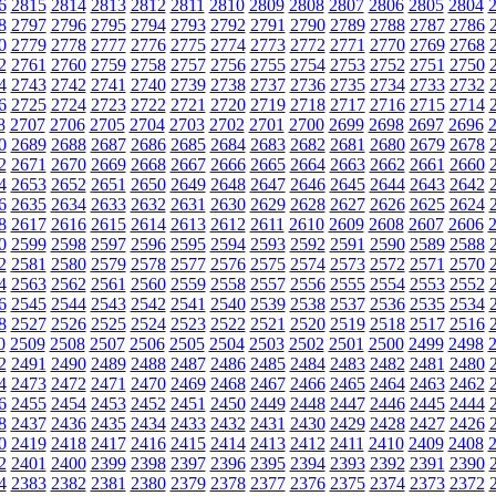
6
2815
2814
2813
2812
2811
2810
2809
2808
2807
2806
2805
2804
8
2797
2796
2795
2794
2793
2792
2791
2790
2789
2788
2787
2786
0
2779
2778
2777
2776
2775
2774
2773
2772
2771
2770
2769
2768
2
2761
2760
2759
2758
2757
2756
2755
2754
2753
2752
2751
2750
4
2743
2742
2741
2740
2739
2738
2737
2736
2735
2734
2733
2732
6
2725
2724
2723
2722
2721
2720
2719
2718
2717
2716
2715
2714
8
2707
2706
2705
2704
2703
2702
2701
2700
2699
2698
2697
2696
0
2689
2688
2687
2686
2685
2684
2683
2682
2681
2680
2679
2678
2
2671
2670
2669
2668
2667
2666
2665
2664
2663
2662
2661
2660
4
2653
2652
2651
2650
2649
2648
2647
2646
2645
2644
2643
2642
6
2635
2634
2633
2632
2631
2630
2629
2628
2627
2626
2625
2624
8
2617
2616
2615
2614
2613
2612
2611
2610
2609
2608
2607
2606
0
2599
2598
2597
2596
2595
2594
2593
2592
2591
2590
2589
2588
2
2581
2580
2579
2578
2577
2576
2575
2574
2573
2572
2571
2570
4
2563
2562
2561
2560
2559
2558
2557
2556
2555
2554
2553
2552
6
2545
2544
2543
2542
2541
2540
2539
2538
2537
2536
2535
2534
8
2527
2526
2525
2524
2523
2522
2521
2520
2519
2518
2517
2516
0
2509
2508
2507
2506
2505
2504
2503
2502
2501
2500
2499
2498
2
2491
2490
2489
2488
2487
2486
2485
2484
2483
2482
2481
2480
4
2473
2472
2471
2470
2469
2468
2467
2466
2465
2464
2463
2462
6
2455
2454
2453
2452
2451
2450
2449
2448
2447
2446
2445
2444
8
2437
2436
2435
2434
2433
2432
2431
2430
2429
2428
2427
2426
0
2419
2418
2417
2416
2415
2414
2413
2412
2411
2410
2409
2408
2
2401
2400
2399
2398
2397
2396
2395
2394
2393
2392
2391
2390
4
2383
2382
2381
2380
2379
2378
2377
2376
2375
2374
2373
2372