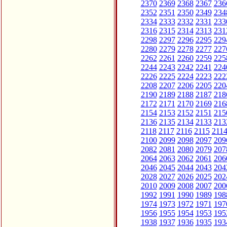
2370
2369
2368
2367
236
2352
2351
2350
2349
234
2334
2333
2332
2331
233
2316
2315
2314
2313
231
2298
2297
2296
2295
229
2280
2279
2278
2277
227
2262
2261
2260
2259
225
2244
2243
2242
2241
224
2226
2225
2224
2223
222
2208
2207
2206
2205
220
2190
2189
2188
2187
218
2172
2171
2170
2169
216
2154
2153
2152
2151
215
2136
2135
2134
2133
213
2118
2117
2116
2115
211
2100
2099
2098
2097
209
2082
2081
2080
2079
207
2064
2063
2062
2061
206
2046
2045
2044
2043
204
2028
2027
2026
2025
202
2010
2009
2008
2007
200
1992
1991
1990
1989
198
1974
1973
1972
1971
197
1956
1955
1954
1953
195
1938
1937
1936
1935
193