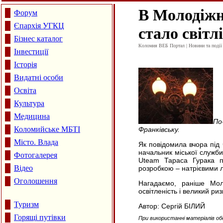
В Молодіжн
Форум
Єпархія УГКЦ
стало світл
Бізнес каталог
Коломия ВЕБ Портал | Новини та події 
Інвестиції
Історія
Видатні особи
Освіта
Культура
Медицина
По
Коломийське МБТІ
Франківську.
Місто. Влада
Як повідомила вчора під 
начальник міської служби
Фотогалерея
Uteam Тараса Гурака п
Відео
розробкою – натрієвими ла
Оголошення
Нагадаємо, раніше Мол
освітленість і великий ри
Туризм
Автор: Сергій БІЛИЙ
Горящі путівки
При використанні матеріалів об