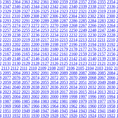
6
2365
2364
2363
2362
2361
2360
2359
2358
2357
2356
2355
2354
8
2347
2346
2345
2344
2343
2342
2341
2340
2339
2338
2337
2336
0
2329
2328
2327
2326
2325
2324
2323
2322
2321
2320
2319
2318
2
2311
2310
2309
2308
2307
2306
2305
2304
2303
2302
2301
2300
4
2293
2292
2291
2290
2289
2288
2287
2286
2285
2284
2283
2282
6
2275
2274
2273
2272
2271
2270
2269
2268
2267
2266
2265
2264
8
2257
2256
2255
2254
2253
2252
2251
2250
2249
2248
2247
2246
0
2239
2238
2237
2236
2235
2234
2233
2232
2231
2230
2229
2228
2
2221
2220
2219
2218
2217
2216
2215
2214
2213
2212
2211
2210
4
2203
2202
2201
2200
2199
2198
2197
2196
2195
2194
2193
2192
6
2185
2184
2183
2182
2181
2180
2179
2178
2177
2176
2175
2174
8
2167
2166
2165
2164
2163
2162
2161
2160
2159
2158
2157
2156
0
2149
2148
2147
2146
2145
2144
2143
2142
2141
2140
2139
2138
2
2131
2130
2129
2128
2127
2126
2125
2124
2123
2122
2121
2120
4
2113
2112
2111
2110
2109
2108
2107
2106
2105
2104
2103
2102
21
6
2095
2094
2093
2092
2091
2090
2089
2088
2087
2086
2085
2084
8
2077
2076
2075
2074
2073
2072
2071
2070
2069
2068
2067
2066
0
2059
2058
2057
2056
2055
2054
2053
2052
2051
2050
2049
2048
2
2041
2040
2039
2038
2037
2036
2035
2034
2033
2032
2031
2030
4
2023
2022
2021
2020
2019
2018
2017
2016
2015
2014
2013
2012
6
2005
2004
2003
2002
2001
2000
1999
1998
1997
1996
1995
1994
8
1987
1986
1985
1984
1983
1982
1981
1980
1979
1978
1977
1976
0
1969
1968
1967
1966
1965
1964
1963
1962
1961
1960
1959
1958
2
1951
1950
1949
1948
1947
1946
1945
1944
1943
1942
1941
1940
4
1933
1932
1931
1930
1929
1928
1927
1926
1925
1924
1923
1922