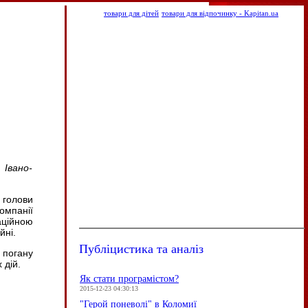
товари для дітей
товари для відпочинку - Kapitan.ua
 Івано-
 голови
омпанії
аційною
йні.
Публіцистика та аналіз
погану
 дій.
Як стати програмістом?
2015-12-23 04:30:13
"Герой поневолі" в Коломиї