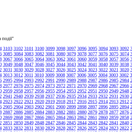
 події"
4
3103
3102
3101
3100
3099
3098
3097
3096
3095
3094
3093
3092
6
3085
3084
3083
3082
3081
3080
3079
3078
3077
3076
3075
3074
8
3067
3066
3065
3064
3063
3062
3061
3060
3059
3058
3057
3056
0
3049
3048
3047
3046
3045
3044
3043
3042
3041
3040
3039
3038
2
3031
3030
3029
3028
3027
3026
3025
3024
3023
3022
3021
3020
4
3013
3012
3011
3010
3009
3008
3007
3006
3005
3004
3003
3002
6
2995
2994
2993
2992
2991
2990
2989
2988
2987
2986
2985
2984
8
2977
2976
2975
2974
2973
2972
2971
2970
2969
2968
2967
2966
0
2959
2958
2957
2956
2955
2954
2953
2952
2951
2950
2949
2948
2
2941
2940
2939
2938
2937
2936
2935
2934
2933
2932
2931
2930
4
2923
2922
2921
2920
2919
2918
2917
2916
2915
2914
2913
2912
6
2905
2904
2903
2902
2901
2900
2899
2898
2897
2896
2895
2894
8
2887
2886
2885
2884
2883
2882
2881
2880
2879
2878
2877
2876
0
2869
2868
2867
2866
2865
2864
2863
2862
2861
2860
2859
2858
2
2851
2850
2849
2848
2847
2846
2845
2844
2843
2842
2841
2840
4
2833
2832
2831
2830
2829
2828
2827
2826
2825
2824
2823
2822