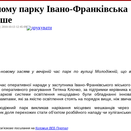
ому парку Івано-Франківськa
іше
| 2010-10-13 12:45:09
друкувати
-новому засяяв у вечірній час парк по вулиці Молодіжній, що в
час оперативної наради у заступника Івано-Франківського міського
 оперативного реагування Тетяна Клочко, за підтримки керівника к
аркові системи освітлення нещодавно були обладнанні іннов
мпами, які за якістю освітлення стоять на порядок вище, ніж звича
одіжний парк викликав нарікання місцевих мешканців через 
зик доля перехожих стати об’єктом розбійного нападу чи хуліганських
ов'язкове посилання на
Коломия ВЕБ Портал