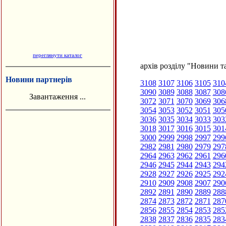
переглянути каталог
архів розділу "Новини та
Новини партнерів
3108
3107
3106
3105
310
3090
3089
3088
3087
308
Завантаження ...
3072
3071
3070
3069
306
3054
3053
3052
3051
305
3036
3035
3034
3033
303
3018
3017
3016
3015
301
3000
2999
2998
2997
299
2982
2981
2980
2979
297
2964
2963
2962
2961
296
2946
2945
2944
2943
294
2928
2927
2926
2925
292
2910
2909
2908
2907
290
2892
2891
2890
2889
288
2874
2873
2872
2871
287
2856
2855
2854
2853
285
2838
2837
2836
2835
283