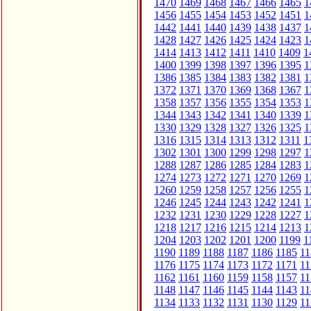
1470
1469
1468
1467
1466
1465
1
1456
1455
1454
1453
1452
1451
1
1442
1441
1440
1439
1438
1437
1
1428
1427
1426
1425
1424
1423
1
1414
1413
1412
1411
1410
1409
1
1400
1399
1398
1397
1396
1395
1
1386
1385
1384
1383
1382
1381
1
1372
1371
1370
1369
1368
1367
1
1358
1357
1356
1355
1354
1353
1
1344
1343
1342
1341
1340
1339
1
1330
1329
1328
1327
1326
1325
1
1316
1315
1314
1313
1312
1311
1
1302
1301
1300
1299
1298
1297
1
1288
1287
1286
1285
1284
1283
1
1274
1273
1272
1271
1270
1269
1
1260
1259
1258
1257
1256
1255
1
1246
1245
1244
1243
1242
1241
1
1232
1231
1230
1229
1228
1227
1
1218
1217
1216
1215
1214
1213
1
1204
1203
1202
1201
1200
1199
1
1190
1189
1188
1187
1186
1185
11
1176
1175
1174
1173
1172
1171
11
1162
1161
1160
1159
1158
1157
11
1148
1147
1146
1145
1144
1143
11
1134
1133
1132
1131
1130
1129
11