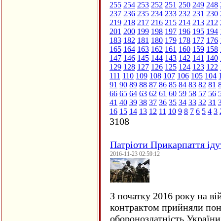
255
254
253
252
251
250
249
248
237
236
235
234
233
232
231
230
219
218
217
216
215
214
213
212
201
200
199
198
197
196
195
194
183
182
181
180
179
178
177
176
165
164
163
162
161
160
159
158
147
146
145
144
143
142
141
140
129
128
127
126
125
124
123
122
111
110
109
108
107
106
105
104
91
90
89
88
87
86
85
84
83
82
81
66
65
64
63
62
61
60
59
58
57
56
41
40
39
38
37
36
35
34
33
32
31
16
15
14
13
12
11
10
9
8
7
6
5
4
3
3108
Патріоти Прикарпаття іду
2016-11-23 02:59:12
З початку 2016 року на ві
контрактом прийняли понад
обороноздатність України 