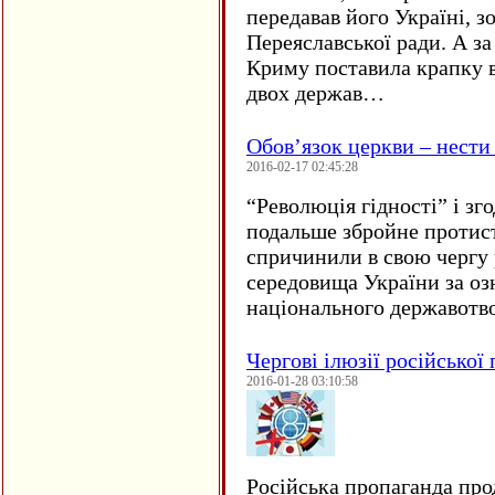
передавав його Україні, з
Переяславської ради. А за
Криму поставила крапку в
двох держав…
Обов’язок церкви – нести
2016-02-17 02:45:28
“
Революція гідності” і з
подальше збройне протис
спричинили в свою чергу
середовища України за оз
національного державот
Чергові ілюзії російської
2016-01-28 03:10:58
Російська пропаганда про