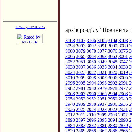
Ю.Молодій © 2000-2015
архів розділу "Новини та 
3108
3107
3106
3105
3104
3103
3
3094
3093
3092
3091
3090
3089
3
3080
3079
3078
3077
3076
3075
3
3066
3065
3064
3063
3062
3061
3
3052
3051
3050
3049
3048
3047
3
3038
3037
3036
3035
3034
3033
3
3024
3023
3022
3021
3020
3019
3
3010
3009
3008
3007
3006
3005
3
2996
2995
2994
2993
2992
2991
2
2982
2981
2980
2979
2978
2977
2
2968
2967
2966
2965
2964
2963
2
2954
2953
2952
2951
2950
2949
2
2940
2939
2938
2937
2936
2935
2
2926
2925
2924
2923
2922
2921
2
2912
2911
2910
2909
2908
2907
2
2898
2897
2896
2895
2894
2893
2
2884
2883
2882
2881
2880
2879
2
2870
2869
2868
2867
2866
2865
2