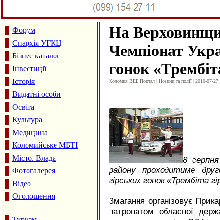
На Верховинщи
Форум
Єпархія УГКЦ
Чемпіонат Укра
Бізнес каталог
гонок «Трембіт
Інвестиції
Історія
Коломия ВЕБ Портал | Новини та події | 2010-07-27 
Видатні особи
Освіта
Культура
Медицина
Коломийське МБТІ
Місто. Влада
8 серпня
району проходитиме друг
Фотогалерея
гірських гонок «Трембіта гі
Відео
Оголошення
Змагання організовує Прика
патронатом обласної держа
Туризм