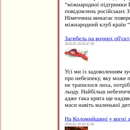
“міжнародної підтримки Р
повідомлень російських 
Німеччина вимагає повер
міжнародний клуб країн 
Загибель на водних об'єкт
2016-01-26 03:47:30
Усі ми із задоволенням зу
про небезпеку, яку може 
не трапилося лиха, потрі
льоду. Найбільш небезпеч
адже така крига ще надзв
маси навіть маленької д
На Коломийщині у вогні 
2016-01-26 03:42:56