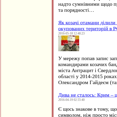
надто сумнівними щодо пр
та порядності…
Як козачі отамани ділили 
окупованих територій в 
2016-05-18 12:48:23
У мережу попав запис за
командирами козачих бан
міста Антрацит і Свердло
області у 2014-2015 рока
Олександром Гайдеєм (та
Дива не сталось: Крим – ц
2016-04-19 02:55:40
Є щось знакове в тому, що
символом, ніж просто мі