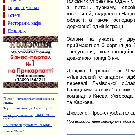
головних управлінь ОДА - у 
з питань туризму, євроін
Горящі путівки
інвестицій, відділення Наці
Готелі
області, а також господар
Ресторани, кафе
державної адміністрації.
Дозвілля
Заявки на участь у друг
приймаються 6 серпня до 20
тренування, кваліфікацій
довжиною понад 3 км.
Довідка: Перший етап Чемп
«Львівський стандарт» ві
перевалі Львівської обла
Галицьким автомобільним к
команди з Києва, Ужгорода,
Салон-магазин "TianDe"
та Харкова.
Польоти вихідного дня
Джерело: Прес-служба голов
Виробництво солоду, ВАТ
"Дятьківці"
При використанні матеріалів обов'я
Інтернет-кафе "OXY"
Ковальська майстерня