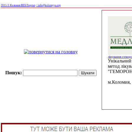
2015 © Коломия ВЕБ Портал
/ info@kolomyya.org
лікування гемор
Унікальний 
метод ліку
"ГЕМОРОН
Пошук:
м.Коломия, 