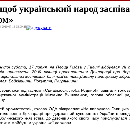
щоб український народ заспів
ом»
| 2010-07-19 03:00:28
друкувати
нулої суботи, 17 липня, на Площі Різдва у Галичі відбулася
VII
о
ія, присвячена 20-ій річниці проголошення Декларації про де
національних костюмах біля пам′ятника Данилу Галицькому зібра
ілля, Бойківщини, Покуття, Гуцульщини.
оводилося під гаслом «Єднаймося, люба Родино!», завітали голова
ержавної адміністрації Михайло Вишиванюк, голова обласної ра
ну.
стей, голова ОДА підкреслив׃ «Не випадково Галицька хорова
оголошення Декларації про державний суверенітет України провод
-Волинського князівства, до дзвонів якого свого часу прислухалася 
ликим майбутнім української держави.