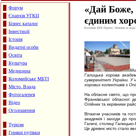
«Дай Боже, 
Форум
Єпархія УГКЦ
єдиним хор
Бізнес каталог
Коломия ВЕБ Портал | Новини та події 
Інвестиції
Історія
Видатні особи
Освіта
Культура
Ми
Медицина
Галицька хорова академ
Коломийське МБТІ
суверенітет України. У 
хорових колективів з Оп
Місто. Влада
Фотогалерея
На обласне свято, що пр
Франківської обласної д
Відео
Олійник та керівники райо
Оголошення
Вітаючи учасників та гостей урочисто
академія і заходи до пр
Галичі, столиці Галицько
Туризм
Це древнє місто стало ве
Горящі путівки