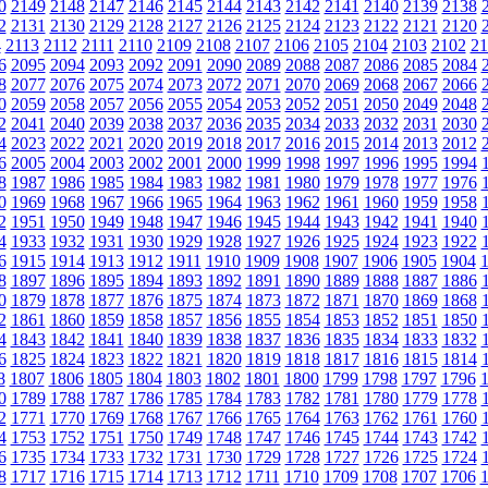
0
2149
2148
2147
2146
2145
2144
2143
2142
2141
2140
2139
2138
2
2131
2130
2129
2128
2127
2126
2125
2124
2123
2122
2121
2120
4
2113
2112
2111
2110
2109
2108
2107
2106
2105
2104
2103
2102
21
6
2095
2094
2093
2092
2091
2090
2089
2088
2087
2086
2085
2084
8
2077
2076
2075
2074
2073
2072
2071
2070
2069
2068
2067
2066
0
2059
2058
2057
2056
2055
2054
2053
2052
2051
2050
2049
2048
2
2041
2040
2039
2038
2037
2036
2035
2034
2033
2032
2031
2030
4
2023
2022
2021
2020
2019
2018
2017
2016
2015
2014
2013
2012
6
2005
2004
2003
2002
2001
2000
1999
1998
1997
1996
1995
1994
8
1987
1986
1985
1984
1983
1982
1981
1980
1979
1978
1977
1976
0
1969
1968
1967
1966
1965
1964
1963
1962
1961
1960
1959
1958
2
1951
1950
1949
1948
1947
1946
1945
1944
1943
1942
1941
1940
4
1933
1932
1931
1930
1929
1928
1927
1926
1925
1924
1923
1922
6
1915
1914
1913
1912
1911
1910
1909
1908
1907
1906
1905
1904
8
1897
1896
1895
1894
1893
1892
1891
1890
1889
1888
1887
1886
0
1879
1878
1877
1876
1875
1874
1873
1872
1871
1870
1869
1868
2
1861
1860
1859
1858
1857
1856
1855
1854
1853
1852
1851
1850
4
1843
1842
1841
1840
1839
1838
1837
1836
1835
1834
1833
1832
6
1825
1824
1823
1822
1821
1820
1819
1818
1817
1816
1815
1814
8
1807
1806
1805
1804
1803
1802
1801
1800
1799
1798
1797
1796
0
1789
1788
1787
1786
1785
1784
1783
1782
1781
1780
1779
1778
2
1771
1770
1769
1768
1767
1766
1765
1764
1763
1762
1761
1760
4
1753
1752
1751
1750
1749
1748
1747
1746
1745
1744
1743
1742
6
1735
1734
1733
1732
1731
1730
1729
1728
1727
1726
1725
1724
8
1717
1716
1715
1714
1713
1712
1711
1710
1709
1708
1707
1706