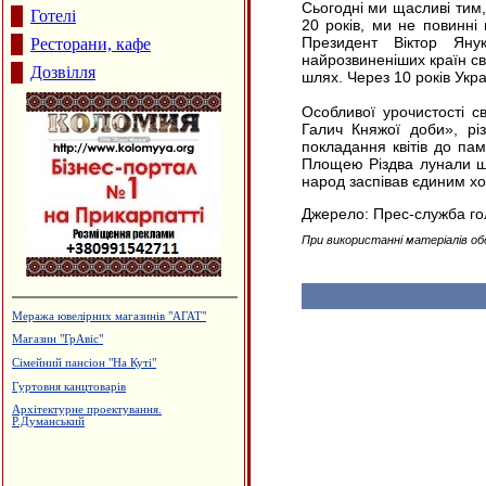
Сьогодні ми щасливі тим,
Готелі
20 років, ми не повинні
Президент Віктор Яну
Ресторани, кафе
найрозвиненіших країн св
Дозвілля
шлях. Через 10 років Укр
Особливої урочистості с
Галич Княжої доби», різ
покладання квітів до па
Площею Різдва лунали щи
народ заспівав єдиним хо
Джерело: Прес-служба го
При використанні матеріалів об
Меража ювелірних магазинів "АГАТ"
Магазин "ГрАвіс"
Сімейний пансіон "На Куті"
Гуртовня канцтоварів
Архітектурне проектування.
Р.Думанський