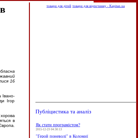
ав
товари для дітей
товари для відпочинку - Kapitan.ua
бласна
ржавний
лися 16
 Івано-
ди Ігор
Публіцистика та аналіз
яться в
Як стати програмістом?
Європа.
2015-12-23 04:30:13
"Герой поневолі" в Коломиї