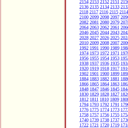
2154
2153
2152
2151
215
2136
2135
2134
2133
213
2118
2117
2116
2115
211
2100
2099
2098
2097
209
2082
2081
2080
2079
207
2064
2063
2062
2061
206
2046
2045
2044
2043
204
2028
2027
2026
2025
202
2010
2009
2008
2007
200
1992
1991
1990
1989
198
1974
1973
1972
1971
197
1956
1955
1954
1953
195
1938
1937
1936
1935
193
1920
1919
1918
1917
191
1902
1901
1900
1899
189
1884
1883
1882
1881
188
1866
1865
1864
1863
186
1848
1847
1846
1845
184
1830
1829
1828
1827
182
1812
1811
1810
1809
180
1794
1793
1792
1791
179
1776
1775
1774
1773
177
1758
1757
1756
1755
175
1740
1739
1738
1737
173
1722
1721
1720
1719
171