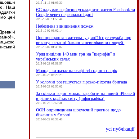
ойшовши
2015-11-16 01:05:30
ою. Наш
ЄC надумав серйозно ускладнити життя Facebook та
дцятки
Google через персональні дані
емо цей
2015-10-06 11:59:44
Небезпека виникнення пожеж
2015-10-02 03:02:14
Древній
аїно!»,
Про прощання з життям: у Данії існує служба, що
лицькою
виконує останні бажання невиліковних людей.
їнський
2015-10-02 01:45:07
Уряд виділив 140 млн грн на "шерифів" в
українських селах
2015-09-23 05:59:57
Молодь витрачає на селфі 54 години на рік
2015-09-23 04:20:29
У коломиї розташується гірсько-піхотна бригада
2015-09-23 02:50:02
За скільки годин можна заробити на новий iPhone 6
в різних країнах світу (інфографіка)
2015-09-23 12:50:31
ООН оприлюднила шокуючий прогноз щодо
біженців у Європі
2015-09-22 06:39:49
усі публікації