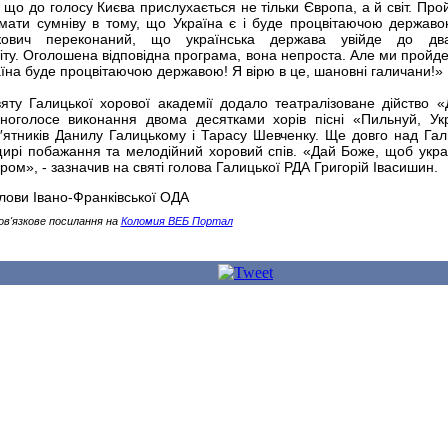
 що до голосу Києва прислухається не тільки Європа, а й світ. Пр
 мати сумніву в тому, що Україна є і буде процвітаючою держав
кович переконаний, що українська держава увійде до два
іту. Оголошена відповідна програма, вона непроста. Але ми пройд
аїна буде процвітаючою державою! Я вірю в це, шановні галичани!»
вяту Галицької хорової академії додало театралізоване дійство «
ноголосе виконання двома десятками хорів пісні «Пильнуй, Укр
м′ятників Данилу Галицькому і Тарасу Шевченку. Ще довго над Га
рі побажання та мелодійний хоровий спів. «Дай Боже, щоб укра
ром», - зазначив на святі голова Галицької РДА Григорій Івасишин.
лови Івано-Франківської ОДА
ов'язкове посилання на
Коломия ВЕБ Портал