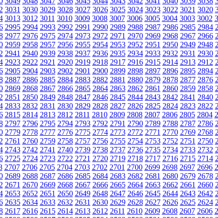
0
3049
3048
3047
3046
3045
3044
3043
3042
3041
3040
3039
3038
2
3031
3030
3029
3028
3027
3026
3025
3024
3023
3022
3021
3020
4
3013
3012
3011
3010
3009
3008
3007
3006
3005
3004
3003
3002
6
2995
2994
2993
2992
2991
2990
2989
2988
2987
2986
2985
2984
8
2977
2976
2975
2974
2973
2972
2971
2970
2969
2968
2967
2966
0
2959
2958
2957
2956
2955
2954
2953
2952
2951
2950
2949
2948
2
2941
2940
2939
2938
2937
2936
2935
2934
2933
2932
2931
2930
4
2923
2922
2921
2920
2919
2918
2917
2916
2915
2914
2913
2912
6
2905
2904
2903
2902
2901
2900
2899
2898
2897
2896
2895
2894
8
2887
2886
2885
2884
2883
2882
2881
2880
2879
2878
2877
2876
0
2869
2868
2867
2866
2865
2864
2863
2862
2861
2860
2859
2858
2
2851
2850
2849
2848
2847
2846
2845
2844
2843
2842
2841
2840
4
2833
2832
2831
2830
2829
2828
2827
2826
2825
2824
2823
2822
6
2815
2814
2813
2812
2811
2810
2809
2808
2807
2806
2805
2804
8
2797
2796
2795
2794
2793
2792
2791
2790
2789
2788
2787
2786
0
2779
2778
2777
2776
2775
2774
2773
2772
2771
2770
2769
2768
2
2761
2760
2759
2758
2757
2756
2755
2754
2753
2752
2751
2750
4
2743
2742
2741
2740
2739
2738
2737
2736
2735
2734
2733
2732
6
2725
2724
2723
2722
2721
2720
2719
2718
2717
2716
2715
2714
8
2707
2706
2705
2704
2703
2702
2701
2700
2699
2698
2697
2696
0
2689
2688
2687
2686
2685
2684
2683
2682
2681
2680
2679
2678
2
2671
2670
2669
2668
2667
2666
2665
2664
2663
2662
2661
2660
4
2653
2652
2651
2650
2649
2648
2647
2646
2645
2644
2643
2642
6
2635
2634
2633
2632
2631
2630
2629
2628
2627
2626
2625
2624
8
2617
2616
2615
2614
2613
2612
2611
2610
2609
2608
2607
2606