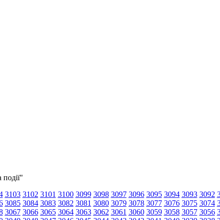
 події"
4
3103
3102
3101
3100
3099
3098
3097
3096
3095
3094
3093
3092
6
3085
3084
3083
3082
3081
3080
3079
3078
3077
3076
3075
3074
8
3067
3066
3065
3064
3063
3062
3061
3060
3059
3058
3057
3056