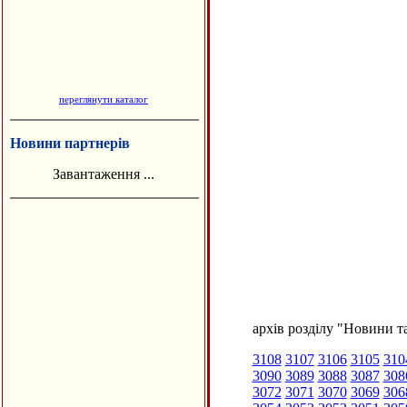
переглянути каталог
Новини партнерів
Завантаження ...
архів розділу "Новини та
3108
3107
3106
3105
310
3090
3089
3088
3087
308
3072
3071
3070
3069
306