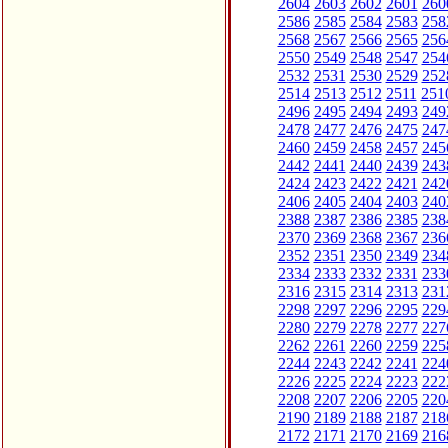
2604
2603
2602
2601
260
2586
2585
2584
2583
258
2568
2567
2566
2565
256
2550
2549
2548
2547
254
2532
2531
2530
2529
252
2514
2513
2512
2511
251
2496
2495
2494
2493
249
2478
2477
2476
2475
247
2460
2459
2458
2457
245
2442
2441
2440
2439
243
2424
2423
2422
2421
242
2406
2405
2404
2403
240
2388
2387
2386
2385
238
2370
2369
2368
2367
236
2352
2351
2350
2349
234
2334
2333
2332
2331
233
2316
2315
2314
2313
231
2298
2297
2296
2295
229
2280
2279
2278
2277
227
2262
2261
2260
2259
225
2244
2243
2242
2241
224
2226
2225
2224
2223
222
2208
2207
2206
2205
220
2190
2189
2188
2187
218
2172
2171
2170
2169
216