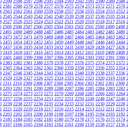
0
2599
2598
2597
2596
2595
2594
2593
2592
2591
2590
2589
2588
2
2581
2580
2579
2578
2577
2576
2575
2574
2573
2572
2571
2570
4
2563
2562
2561
2560
2559
2558
2557
2556
2555
2554
2553
2552
6
2545
2544
2543
2542
2541
2540
2539
2538
2537
2536
2535
2534
8
2527
2526
2525
2524
2523
2522
2521
2520
2519
2518
2517
2516
0
2509
2508
2507
2506
2505
2504
2503
2502
2501
2500
2499
2498
2
2491
2490
2489
2488
2487
2486
2485
2484
2483
2482
2481
2480
4
2473
2472
2471
2470
2469
2468
2467
2466
2465
2464
2463
2462
6
2455
2454
2453
2452
2451
2450
2449
2448
2447
2446
2445
2444
8
2437
2436
2435
2434
2433
2432
2431
2430
2429
2428
2427
2426
0
2419
2418
2417
2416
2415
2414
2413
2412
2411
2410
2409
2408
2
2401
2400
2399
2398
2397
2396
2395
2394
2393
2392
2391
2390
4
2383
2382
2381
2380
2379
2378
2377
2376
2375
2374
2373
2372
6
2365
2364
2363
2362
2361
2360
2359
2358
2357
2356
2355
2354
8
2347
2346
2345
2344
2343
2342
2341
2340
2339
2338
2337
2336
0
2329
2328
2327
2326
2325
2324
2323
2322
2321
2320
2319
2318
2
2311
2310
2309
2308
2307
2306
2305
2304
2303
2302
2301
2300
4
2293
2292
2291
2290
2289
2288
2287
2286
2285
2284
2283
2282
6
2275
2274
2273
2272
2271
2270
2269
2268
2267
2266
2265
2264
8
2257
2256
2255
2254
2253
2252
2251
2250
2249
2248
2247
2246
0
2239
2238
2237
2236
2235
2234
2233
2232
2231
2230
2229
2228
2
2221
2220
2219
2218
2217
2216
2215
2214
2213
2212
2211
2210
4
2203
2202
2201
2200
2199
2198
2197
2196
2195
2194
2193
2192
6
2185
2184
2183
2182
2181
2180
2179
2178
2177
2176
2175
2174
8
2167
2166
2165
2164
2163
2162
2161
2160
2159
2158
2157
2156