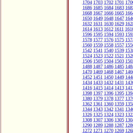
1704
1703
1702
1701
170
1686
1685
1684
1683
168
1668
1667
1666
1665
166
1650
1649
1648
1647
164
1632
1631
1630
1629
162
1614
1613
1612
1611
161
1596
1595
1594
1593
159
1578
1577
1576
1575
157
1560
1559
1558
1557
155
1542
1541
1540
1539
153
1524
1523
1522
1521
152
1506
1505
1504
1503
150
1488
1487
1486
1485
148
1470
1469
1468
1467
146
1452
1451
1450
1449
144
1434
1433
1432
1431
143
1416
1415
1414
1413
141
1398
1397
1396
1395
139
1380
1379
1378
1377
137
1362
1361
1360
1359
135
1344
1343
1342
1341
134
1326
1325
1324
1323
132
1308
1307
1306
1305
130
1290
1289
1288
1287
128
1272
1271
1270
1269
126