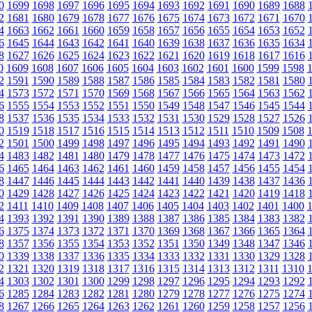
0
1699
1698
1697
1696
1695
1694
1693
1692
1691
1690
1689
1688
2
1681
1680
1679
1678
1677
1676
1675
1674
1673
1672
1671
1670
4
1663
1662
1661
1660
1659
1658
1657
1656
1655
1654
1653
1652
6
1645
1644
1643
1642
1641
1640
1639
1638
1637
1636
1635
1634
8
1627
1626
1625
1624
1623
1622
1621
1620
1619
1618
1617
1616
0
1609
1608
1607
1606
1605
1604
1603
1602
1601
1600
1599
1598
2
1591
1590
1589
1588
1587
1586
1585
1584
1583
1582
1581
1580
4
1573
1572
1571
1570
1569
1568
1567
1566
1565
1564
1563
1562
6
1555
1554
1553
1552
1551
1550
1549
1548
1547
1546
1545
1544
8
1537
1536
1535
1534
1533
1532
1531
1530
1529
1528
1527
1526
0
1519
1518
1517
1516
1515
1514
1513
1512
1511
1510
1509
1508
2
1501
1500
1499
1498
1497
1496
1495
1494
1493
1492
1491
1490
4
1483
1482
1481
1480
1479
1478
1477
1476
1475
1474
1473
1472
6
1465
1464
1463
1462
1461
1460
1459
1458
1457
1456
1455
1454
8
1447
1446
1445
1444
1443
1442
1441
1440
1439
1438
1437
1436
0
1429
1428
1427
1426
1425
1424
1423
1422
1421
1420
1419
1418
2
1411
1410
1409
1408
1407
1406
1405
1404
1403
1402
1401
1400
4
1393
1392
1391
1390
1389
1388
1387
1386
1385
1384
1383
1382
6
1375
1374
1373
1372
1371
1370
1369
1368
1367
1366
1365
1364
8
1357
1356
1355
1354
1353
1352
1351
1350
1349
1348
1347
1346
0
1339
1338
1337
1336
1335
1334
1333
1332
1331
1330
1329
1328
2
1321
1320
1319
1318
1317
1316
1315
1314
1313
1312
1311
1310
4
1303
1302
1301
1300
1299
1298
1297
1296
1295
1294
1293
1292
6
1285
1284
1283
1282
1281
1280
1279
1278
1277
1276
1275
1274
8
1267
1266
1265
1264
1263
1262
1261
1260
1259
1258
1257
1256