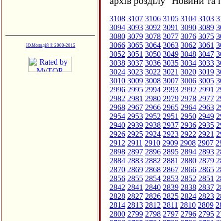
архів розділу "Новини та 
3108
3107
3106
3105
3104
3103
3
3094
3093
3092
3091
3090
3089
3
3080
3079
3078
3077
3076
3075
3
3066
3065
3064
3063
3062
3061
3
Ю.Молодій © 2000-2015
3052
3051
3050
3049
3048
3047
3
3038
3037
3036
3035
3034
3033
3
3024
3023
3022
3021
3020
3019
3
3010
3009
3008
3007
3006
3005
3
2996
2995
2994
2993
2992
2991
2
2982
2981
2980
2979
2978
2977
2
2968
2967
2966
2965
2964
2963
2
2954
2953
2952
2951
2950
2949
2
2940
2939
2938
2937
2936
2935
2
2926
2925
2924
2923
2922
2921
2
2912
2911
2910
2909
2908
2907
2
2898
2897
2896
2895
2894
2893
2
2884
2883
2882
2881
2880
2879
2
2870
2869
2868
2867
2866
2865
2
2856
2855
2854
2853
2852
2851
2
2842
2841
2840
2839
2838
2837
2
2828
2827
2826
2825
2824
2823
2
2814
2813
2812
2811
2810
2809
2
2800
2799
2798
2797
2796
2795
2