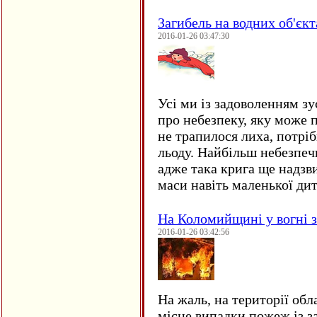
Загибель на водних об'єкт
2016-01-26 03:47:30
Усі ми із задоволенням зу
про небезпеку, яку може 
не трапилося лиха, потрі
льоду. Найбільш небезпеч
адже така крига ще надзв
маси навіть маленької д
На Коломийщині у вогні 
2016-01-26 03:42:56
На жаль, на території обл
місце випадки пожеж із з