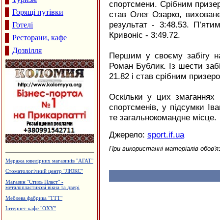
спортсмени. Срібним призеро
Горящі путівки
став Олег Озарко, вихован
результат - 3:48.53. П’ят
Готелі
Кривоніс - 3:49.72.
Ресторани, кафе
Дозвілля
Першим у своєму забігу на
Роман Бублик. Із шести забі
21.82 і став срібним призер
Оскільки у цих змаганнях
спортсменів, у підсумки Іва
те загальнокомандне місце.
Джерело:
sport.if.ua
При використанні матеріалів обов'я
Пейнтбол
Будівельний центр "ВАШ ДІМ"
Виробництво солоду, ВАТ
"Дятьківці"
Монтаж та ремонт електропроводки
Готельно-ресторанний комплекс
"Беркут"