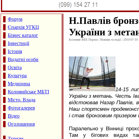
Н.Павлів бронз
Форум
Єпархія УГКЦ
України з мета
Бізнес каталог
Коломия ВЕБ Портал | Новини та події | 2010-07-19 
Інвестиції
Історія
Видатні особи
Освіта
Культура
Медицина
14-15 ли
Коломийське МБТІ
України з метань. Честь Ів
Місто. Влада
відстоював Назар Павлів, 
Фотогалерея
Наш спортсмен продемонст
і став бронзовим призером 
Відео
Оголошення
Паралельно у Вінниці прох
Там у бігових видах так
Туризм