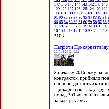
147
146
145
144
143
142
141
140
129
128
127
126
125
124
123
122
111
110
109
108
107
106
105
104
91
90
89
88
87
86
85
84
83
82
81
66
65
64
63
62
61
60
59
58
57
56
41
40
39
38
37
36
35
34
33
32
31
16
15
14
13
12
11
10
9
8
7
6
5
4
3
3108
Патріоти Прикарпаття іду
2016-11-23 02:59:12
З початку 2016 року на ві
контрактом прийняли понад
обороноздатність України 
Прикарпаття. Так, у друго
понад 300 чоловіків вияв
за контрактом…