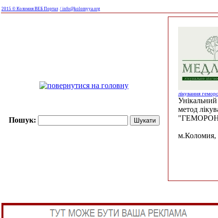
2015 © Коломия ВЕБ Портал
/ info@kolomyya.org
лікування гемор
Унікальний 
метод ліку
"ГЕМОРОН
Пошук:
м.Коломия, 