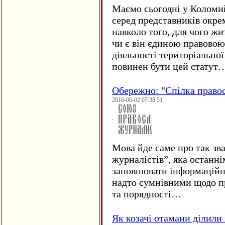
Маємо сьогодні у Коломи
серед представників окре
навколо того, для чого жи
чи є він єдиною правовою
діяльності територіально
повинен бути цей статут
Обережно: "Спілка право
2016-06-02 07:38:51
Мова йде саме про так зв
журналістів”, яка останні
заповнювати інформаційн
надто сумнівними щодо пр
та порядності…
Як козачі отамани ділили 