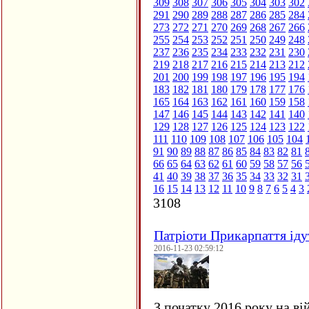
309
308
307
306
305
304
303
302
291
290
289
288
287
286
285
284
273
272
271
270
269
268
267
266
255
254
253
252
251
250
249
248
237
236
235
234
233
232
231
230
219
218
217
216
215
214
213
212
201
200
199
198
197
196
195
194
183
182
181
180
179
178
177
176
165
164
163
162
161
160
159
158
147
146
145
144
143
142
141
140
129
128
127
126
125
124
123
122
111
110
109
108
107
106
105
104
91
90
89
88
87
86
85
84
83
82
81
66
65
64
63
62
61
60
59
58
57
56
41
40
39
38
37
36
35
34
33
32
31
16
15
14
13
12
11
10
9
8
7
6
5
4
3
3108
Патріоти Прикарпаття іду
2016-11-23 02:59:12
З початку 2016 року на ві