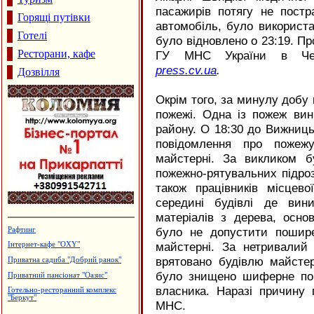
пасажирів потягу не постр
Горящі путівки
автомобіль, було використан
Готелі
було відновлено о 23:19. П
Ресторани, кафе
ГУ МНС України в Чер
press.cv.ua
.
Дозвілля
Окрім того, за минулу добу 
пожежі. Одна із пожеж вин
району. О 18:30 до Вижниц
повідомлення про пожежу
майстерні. За викликом б
пожежно-рятувальних підроз
також працівників місцев
середині будівлі де вин
матеріалів з дерева, осн
було не допустити пошир
Магазин "ГрАвіс"
майстерні. За нетривалий
Турецька баня, сауна "Магнолія"
врятовано будівлю майстер
Польоти вихідного дня
було знищено шиферне покр
Кафе "Звенислава"
власника. Наразі причину
Виробництво еластичної резинки
МНС.