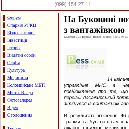
На Буковині по
Форум
Єпархія УГКЦ
з вантажівкою
Бізнес каталог
Коломия ВЕБ Портал | Новини та події | 2010-04-15 
Інвестиції
Історія
Видатні особи
Освіта
Культура
Медицина
14 квітн
управління МНС в Черн
Коломийське МБТІ
повідомлення про те, що
Місто. Влада
переїзді пасажирський потя
Фотогалерея
зіткнувся із вантажним ав
Відео
Оголошення
В результаті зіткнення 46
травми та був госпіталізов
лікарні швидкої медичної
Туризм