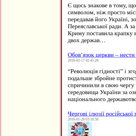
Є щось знакове в тому, що
символом, ніж просто мі
передавав його Україні, з
Переяславської ради. А за
Криму поставила крапку в
двох держав…
Обов’язок церкви – нести
2016-02-17 02:45:28
“
Революція гідності” і з
подальше збройне протис
спричинили в свою чергу
середовища України за оз
національного державот
Чергові ілюзії російської
2016-01-28 03:10:58