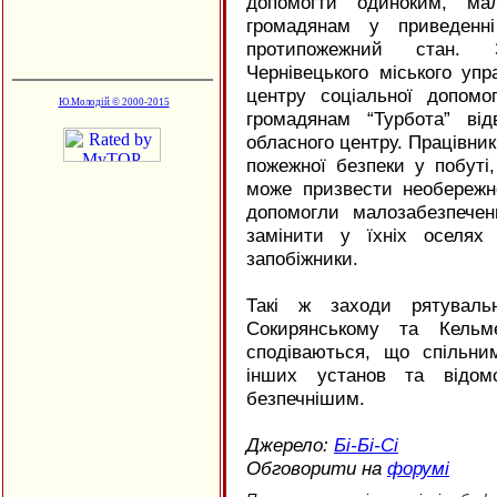
допомогти одиноким, мал
громадянам у приведенн
протипожежний стан. З
Чернівецького міського уп
центру соціальної допом
Ю.Молодій © 2000-2015
громадянам “Турбота” ві
обласного центру. Працівн
пожежної безпеки у побуті,
може призвести необережн
допомогли малозабезпече
замінити у їхніх оселях 
запобіжники.
Такі ж заходи рятувал
Сокирянському та Кельм
сподіваються, що спільн
інших установ та відом
безпечнішим.
Джерело:
Бі-Бі-Сі
Обговорити на
форумі