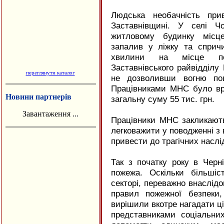
Людська необачність при
Заставнівщині. У селі Ч
житловому будинку місце
запалив у ліжку та спричи
хвилини на місце по
Заставнівського райвідділу
переглянути каталог
не дозволивши вогню пош
Працівниками МНС було вр
Новини партнерів
загальну суму 55 тис. грн.
Завантаження ...
Працівники МНС закликают
легковажити у поводженні з
привести до трагічних наслід
Так з початку року в Черн
пожежа. Оскільки більші
секторі, переважно внаслі
правил пожежної безпеки
вирішили вкотре нагадати ці
представниками соціальни