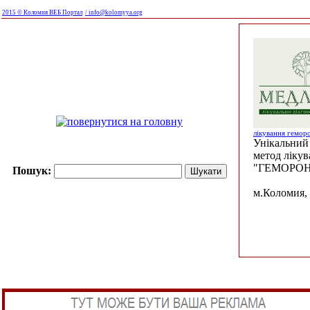
2015 © Коломия ВЕБ Портал
/ info@kolomyya.org
лікування гемор
Унікальний 
метод ліку
"ГЕМОРОН
Пошук:
м.Коломия, 