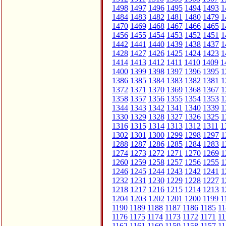
1498
1497
1496
1495
1494
1493
1
1484
1483
1482
1481
1480
1479
1
1470
1469
1468
1467
1466
1465
1
1456
1455
1454
1453
1452
1451
1
1442
1441
1440
1439
1438
1437
1
1428
1427
1426
1425
1424
1423
1
1414
1413
1412
1411
1410
1409
1
1400
1399
1398
1397
1396
1395
1
1386
1385
1384
1383
1382
1381
1
1372
1371
1370
1369
1368
1367
1
1358
1357
1356
1355
1354
1353
1
1344
1343
1342
1341
1340
1339
1
1330
1329
1328
1327
1326
1325
1
1316
1315
1314
1313
1312
1311
1
1302
1301
1300
1299
1298
1297
1
1288
1287
1286
1285
1284
1283
1
1274
1273
1272
1271
1270
1269
1
1260
1259
1258
1257
1256
1255
1
1246
1245
1244
1243
1242
1241
1
1232
1231
1230
1229
1228
1227
1
1218
1217
1216
1215
1214
1213
1
1204
1203
1202
1201
1200
1199
1
1190
1189
1188
1187
1186
1185
11
1176
1175
1174
1173
1172
1171
11
1162
1161
1160
1159
1158
1157
11