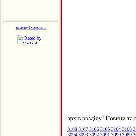
Ю.Молодій © 2000-2015
архів розділу "Новини та 
3108
3107
3106
3105
3104
3103
3
3094
3093
3092
3091
3090
3089
3