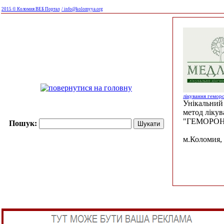
2015 © Коломия ВЕБ Портал
/ info@kolomyya.org
лікування гемор
Унікальний 
метод ліку
"ГЕМОРОН
Пошук:
м.Коломия, 