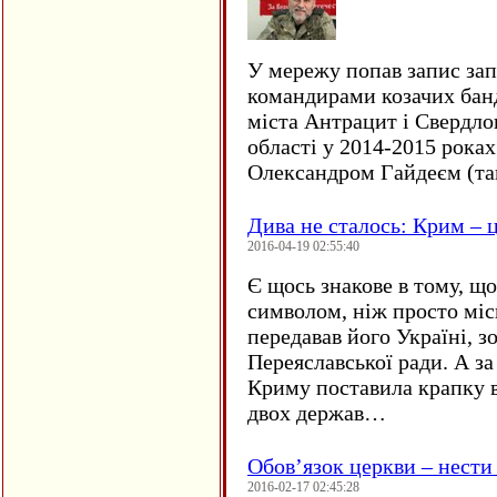
У мережу попав запис за
командирами козачих бан
міста Антрацит і Свердло
області у 2014-2015 рока
Олександром Гайдеєм (та
Дива не сталось: Крим – ц
2016-04-19 02:55:40
Є щось знакове в тому, що
символом, ніж просто мі
передавав його Україні, з
Переяславської ради. А за
Криму поставила крапку в
двох держав…
Обов’язок церкви – нести
2016-02-17 02:45:28