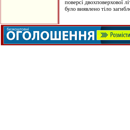
поверсі двохповерхової лі
було виявлено тіло загиб