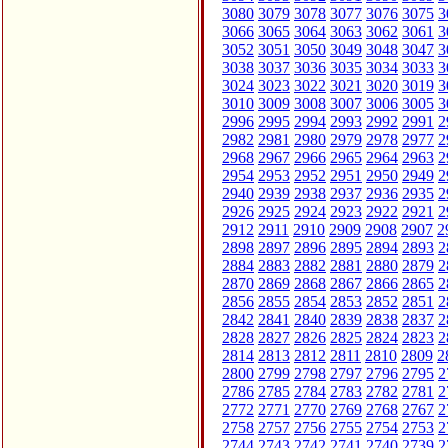
3080
3079
3078
3077
3076
3075
3
3066
3065
3064
3063
3062
3061
3
3052
3051
3050
3049
3048
3047
3
3038
3037
3036
3035
3034
3033
3
3024
3023
3022
3021
3020
3019
3
3010
3009
3008
3007
3006
3005
3
2996
2995
2994
2993
2992
2991
2
2982
2981
2980
2979
2978
2977
2
2968
2967
2966
2965
2964
2963
2
2954
2953
2952
2951
2950
2949
2
2940
2939
2938
2937
2936
2935
2
2926
2925
2924
2923
2922
2921
2
2912
2911
2910
2909
2908
2907
2
2898
2897
2896
2895
2894
2893
2
2884
2883
2882
2881
2880
2879
2
2870
2869
2868
2867
2866
2865
2
2856
2855
2854
2853
2852
2851
2
2842
2841
2840
2839
2838
2837
2
2828
2827
2826
2825
2824
2823
2
2814
2813
2812
2811
2810
2809
2
2800
2799
2798
2797
2796
2795
2
2786
2785
2784
2783
2782
2781
2
2772
2771
2770
2769
2768
2767
2
2758
2757
2756
2755
2754
2753
2
2744
2743
2742
2741
2740
2739
2