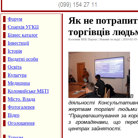
Як не потрапит
Форум
Єпархія УГКЦ
торгівців людь
Бізнес каталог
Коломия ВЕБ Портал | Новини та події | 2010-02-19 
Інвестиції
Історія
Видатні особи
Освіта
Культура
Медицина
Коломийське МБТІ
В 
Місто. Влада
діяльності Консультативн
Фотогалерея
жертвам торгівлі людьми
Відео
“Працевлаштування за кор
з громадянами, що пере
Оголошення
центрах зайнятості.
Туризм