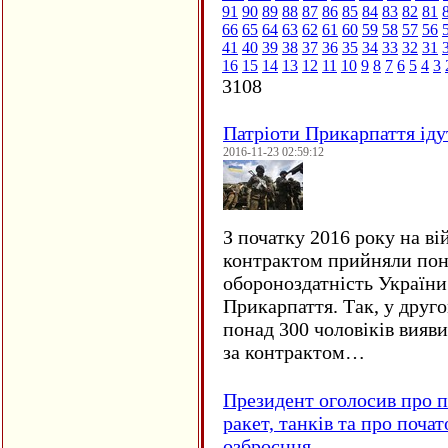
91
90
89
88
87
86
85
84
83
82
81
66
65
64
63
62
61
60
59
58
57
56
41
40
39
38
37
36
35
34
33
32
31
16
15
14
13
12
11
10
9
8
7
6
5
4
3
3108
Патріоти Прикарпаття іду
2016-11-23 02:59:12
З початку 2016 року на ві
контрактом прийняли понад
обороноздатність України 
Прикарпаття. Так, у друго
понад 300 чоловіків вияв
за контрактом…
Президент оголосив про п
ракет, танків та про поча
озброєння