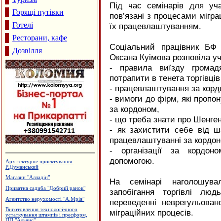
Під час семінарів для уча
Горящі путівки
пов’язані з процесами міграц
Готелі
їх працевлаштуванням.
Ресторани, кафе
Соціальний працівник БФ 
Дозвілля
Оксана Куімова розповіла у
- правила виїзду громад
потрапити в тенета торгівці
- працевлаштування за корд
- вимоги до фірм, які проп
за кордоном,
- що треба знати про Шенген
- як захистити себе від ш
працевлаштуванні за кордон
- організації за кордон
допомогою.
Виробництво вікон та дверей з ПВХ
та алюмінію
Магазин-склад "Теплий дім",
На семінарі наголошува
утеплення фасадів
запобігання торгівлі лю
Гобелени та текстильний одяг
переведенні неврегульован
Салон-магазин "Coffe-inn"
міграційних процесів.
Виробництво еластичної резинки