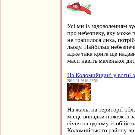
Усі ми із задоволенням зу
про небезпеку, яку може 
не трапилося лиха, потрі
льоду. Найбільш небезпеч
адже така крига ще надзв
маси навіть маленької д
На Коломийщині у вогні 
2016-01-26 03:42:56
На жаль, на території обл
місце випадки пожеж із з
січня на одному із обійст
Коломийського району ви