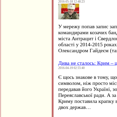
2016-05-18 12:48:23
У мережу попав запис за
командирами козачих бан
міста Антрацит і Свердло
області у 2014-2015 рока
Олександром Гайдеєм (та
Дива не сталось: Крим – ц
2016-04-19 02:55:40
Є щось знакове в тому, що
символом, ніж просто мі
передавав його Україні, з
Переяславської ради. А за
Криму поставила крапку в
двох держав…