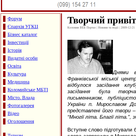
Творчий привіт
Форум
Єпархія УГКЦ
Коломия ВЕБ Портал | Новини та події | 2009-12-21 
Бізнес каталог
Інвестиції
Історія
Видатні особи
Освіта
Днями в
Культура
Франківської міської цент
Медицина
відбулося засідання клу
Коломийське МБТІ
засідання була творч
письменником, публіцист
Місто. Влада
України п. Мирославом Д
Фотогалерея
представлені його твори – 
Відео
“Многії літа. Благії літа.”,
Оголошення
Вступне слово підготували бі
Туризм