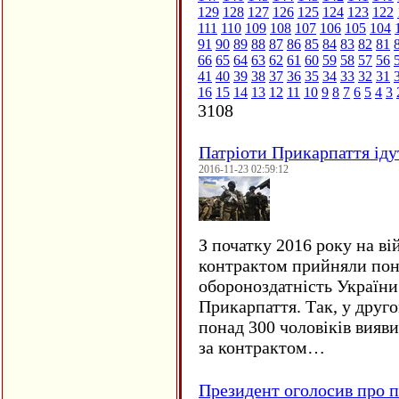
129
128
127
126
125
124
123
122
111
110
109
108
107
106
105
104
91
90
89
88
87
86
85
84
83
82
81
66
65
64
63
62
61
60
59
58
57
56
41
40
39
38
37
36
35
34
33
32
31
16
15
14
13
12
11
10
9
8
7
6
5
4
3
3108
Патріоти Прикарпаття іду
2016-11-23 02:59:12
З початку 2016 року на ві
контрактом прийняли понад
обороноздатність України 
Прикарпаття. Так, у друго
понад 300 чоловіків вияв
за контрактом…
Президент оголосив про п