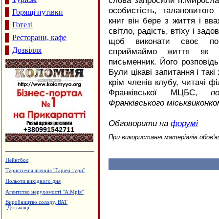
слова запросили п.Миросла
особистість, талановитог
Горящі путівки
книг він бере з життя і вв
Готелі
світло, радість, втіху і зад
Ресторани, кафе
щоб виконати своє пок
Дозвілля
сприймаймо життя як 
письменник. Його розповідь
Були цікаві запитання і такі
крім членів клубу, читачі фі
Франківської МЦБС,
п
Франківського міськвиконко
Обговорити на
форумі
При використанні матеріалів обов'я
Будцентр "Деніго"
Магазин "Жалюзі"
Магазин "Стиль Пласт" -
металопластикові вікна та двері
Гобелени та текстильний одяг
Виробництво еластичної резинки