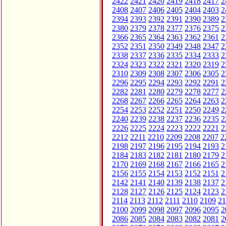
2422
2421
2420
2419
2418
2417
2
2408
2407
2406
2405
2404
2403
2
2394
2393
2392
2391
2390
2389
2
2380
2379
2378
2377
2376
2375
2
2366
2365
2364
2363
2362
2361
2
2352
2351
2350
2349
2348
2347
2
2338
2337
2336
2335
2334
2333
2
2324
2323
2322
2321
2320
2319
2
2310
2309
2308
2307
2306
2305
2
2296
2295
2294
2293
2292
2291
2
2282
2281
2280
2279
2278
2277
2
2268
2267
2266
2265
2264
2263
2
2254
2253
2252
2251
2250
2249
2
2240
2239
2238
2237
2236
2235
2
2226
2225
2224
2223
2222
2221
2
2212
2211
2210
2209
2208
2207
2
2198
2197
2196
2195
2194
2193
2
2184
2183
2182
2181
2180
2179
2
2170
2169
2168
2167
2166
2165
2
2156
2155
2154
2153
2152
2151
2
2142
2141
2140
2139
2138
2137
2
2128
2127
2126
2125
2124
2123
2
2114
2113
2112
2111
2110
2109
21
2100
2099
2098
2097
2096
2095
2
2086
2085
2084
2083
2082
2081
2