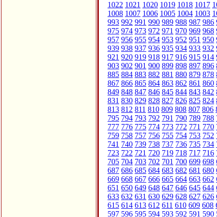
1022
1021
1020
1019
1018
1017
1
1008
1007
1006
1005
1004
1003
1
993
992
991
990
989
988
987
986
975
974
973
972
971
970
969
968
957
956
955
954
953
952
951
950
939
938
937
936
935
934
933
932
921
920
919
918
917
916
915
914
903
902
901
900
899
898
897
896
885
884
883
882
881
880
879
878
867
866
865
864
863
862
861
860
849
848
847
846
845
844
843
842
831
830
829
828
827
826
825
824
813
812
811
810
809
808
807
806
795
794
793
792
791
790
789
788
777
776
775
774
773
772
771
770
759
758
757
756
755
754
753
752
741
740
739
738
737
736
735
734
723
722
721
720
719
718
717
716
705
704
703
702
701
700
699
698
687
686
685
684
683
682
681
680
669
668
667
666
665
664
663
662
651
650
649
648
647
646
645
644
633
632
631
630
629
628
627
626
615
614
613
612
611
610
609
608
597
596
595
594
593
592
591
590