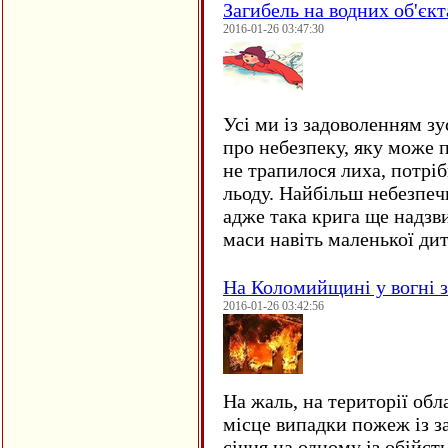
Загибель на водних об'єкт
2016-01-26 03:47:30
Усі ми із задоволенням зу
про небезпеку, яку може 
не трапилося лиха, потрі
льоду. Найбільш небезпеч
адже така крига ще надзв
маси навіть маленької д
На Коломийщині у вогні 
2016-01-26 03:42:56
На жаль, на території обл
місце випадки пожеж із з
січня на одному із обійст