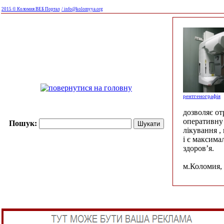
2015 © Коломия ВЕБ Портал
/ info@kolomyya.org
рентгенографія
дозволяє о
оперативну 
Пошук:
лікування ,
і є максима
здоров’я.
м.Коломия, 