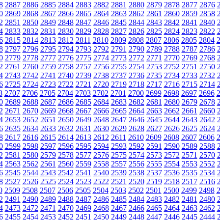
8
2887
2886
2885
2884
2883
2882
2881
2880
2879
2878
2877
2876
0
2869
2868
2867
2866
2865
2864
2863
2862
2861
2860
2859
2858
2
2851
2850
2849
2848
2847
2846
2845
2844
2843
2842
2841
2840
4
2833
2832
2831
2830
2829
2828
2827
2826
2825
2824
2823
2822
6
2815
2814
2813
2812
2811
2810
2809
2808
2807
2806
2805
2804
8
2797
2796
2795
2794
2793
2792
2791
2790
2789
2788
2787
2786
0
2779
2778
2777
2776
2775
2774
2773
2772
2771
2770
2769
2768
2
2761
2760
2759
2758
2757
2756
2755
2754
2753
2752
2751
2750
4
2743
2742
2741
2740
2739
2738
2737
2736
2735
2734
2733
2732
6
2725
2724
2723
2722
2721
2720
2719
2718
2717
2716
2715
2714
8
2707
2706
2705
2704
2703
2702
2701
2700
2699
2698
2697
2696
0
2689
2688
2687
2686
2685
2684
2683
2682
2681
2680
2679
2678
2
2671
2670
2669
2668
2667
2666
2665
2664
2663
2662
2661
2660
4
2653
2652
2651
2650
2649
2648
2647
2646
2645
2644
2643
2642
6
2635
2634
2633
2632
2631
2630
2629
2628
2627
2626
2625
2624
8
2617
2616
2615
2614
2613
2612
2611
2610
2609
2608
2607
2606
0
2599
2598
2597
2596
2595
2594
2593
2592
2591
2590
2589
2588
2
2581
2580
2579
2578
2577
2576
2575
2574
2573
2572
2571
2570
4
2563
2562
2561
2560
2559
2558
2557
2556
2555
2554
2553
2552
6
2545
2544
2543
2542
2541
2540
2539
2538
2537
2536
2535
2534
8
2527
2526
2525
2524
2523
2522
2521
2520
2519
2518
2517
2516
0
2509
2508
2507
2506
2505
2504
2503
2502
2501
2500
2499
2498
2
2491
2490
2489
2488
2487
2486
2485
2484
2483
2482
2481
2480
4
2473
2472
2471
2470
2469
2468
2467
2466
2465
2464
2463
2462
6
2455
2454
2453
2452
2451
2450
2449
2448
2447
2446
2445
2444