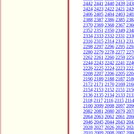
2442
2441
2440
2439
243
2424
2423
2422
2421
242
2406
2405
2404
2403
240
2388
2387
2386
2385
238
2370
2369
2368
2367
236
2352
2351
2350
2349
234
2334
2333
2332
2331
233
2316
2315
2314
2313
231
2298
2297
2296
2295
229
2280
2279
2278
2277
227
2262
2261
2260
2259
225
2244
2243
2242
2241
224
2226
2225
2224
2223
222
2208
2207
2206
2205
220
2190
2189
2188
2187
218
2172
2171
2170
2169
216
2154
2153
2152
2151
215
2136
2135
2134
2133
213
2118
2117
2116
2115
211
2100
2099
2098
2097
209
2082
2081
2080
2079
207
2064
2063
2062
2061
206
2046
2045
2044
2043
204
2028
2027
2026
2025
202
2010
2009
2008
2007
200