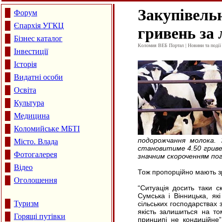
Закупівельн
Форум
Єпархія УГКЦ
гривень за 
Бізнес каталог
Коломия ВЕБ Портал | Новини та події 
Інвестиції
Історія
Видатні особи
Освіта
Культура
Медицина
Коломийське МБТІ
подорожчання молока. З
Місто. Влада
становитиме 4.50 гривен
Фотогалерея
значним скороченням пого
Відео
Тож пропорційно мають зр
Оголошення
“Ситуація досить таки ск
Сумська і Вінницька, як
Туризм
сільських господарствах 
якість залишиться на то
Горящі путівки
принципі не кондиційне”