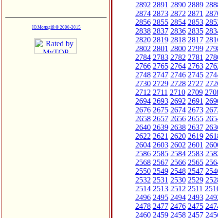
2892
2891
2890
2889
288
2874
2873
2872
2871
287
2856
2855
2854
2853
285
Ю.Молодій © 2000-2015
2838
2837
2836
2835
283
2820
2819
2818
2817
281
2802
2801
2800
2799
279
2784
2783
2782
2781
278
2766
2765
2764
2763
276
2748
2747
2746
2745
274
2730
2729
2728
2727
272
2712
2711
2710
2709
270
2694
2693
2692
2691
269
2676
2675
2674
2673
267
2658
2657
2656
2655
265
2640
2639
2638
2637
263
2622
2621
2620
2619
261
2604
2603
2602
2601
260
2586
2585
2584
2583
258
2568
2567
2566
2565
256
2550
2549
2548
2547
254
2532
2531
2530
2529
252
2514
2513
2512
2511
251
2496
2495
2494
2493
249
2478
2477
2476
2475
247
2460
2459
2458
2457
245