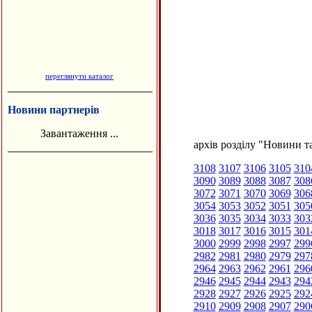
переглянути каталог
Новини партнерів
Завантаження ...
архів розділу "Новини та
3108
3107
3106
3105
310
3090
3089
3088
3087
308
3072
3071
3070
3069
306
3054
3053
3052
3051
305
3036
3035
3034
3033
303
3018
3017
3016
3015
301
3000
2999
2998
2997
299
2982
2981
2980
2979
297
2964
2963
2962
2961
296
2946
2945
2944
2943
294
2928
2927
2926
2925
292
2910
2909
2908
2907
290