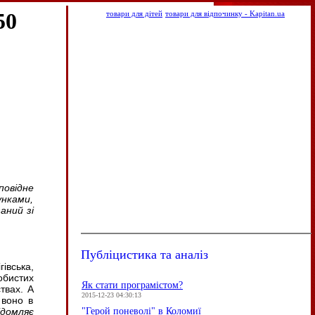
50
товари для дітей
товари для відпочинку - Kapitan.ua
овідне
унками,
аний зі
Публіцистика та аналіз
івська,
обистих
Як стати програмістом?
твах. А
2015-12-23 04:30:13
 воно в
"Герой поневолі" в Коломиї
ідомляє