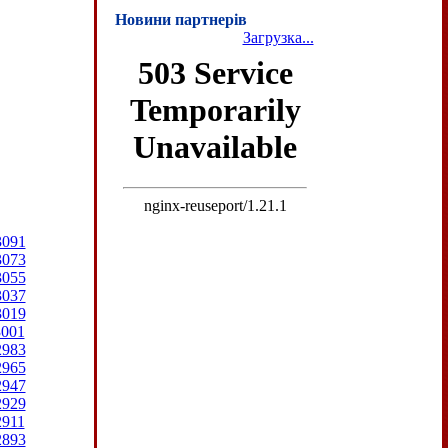
Новини партнерів
Загрузка...
3091
3073
3055
3037
3019
3001
2983
2965
2947
2929
2911
2893