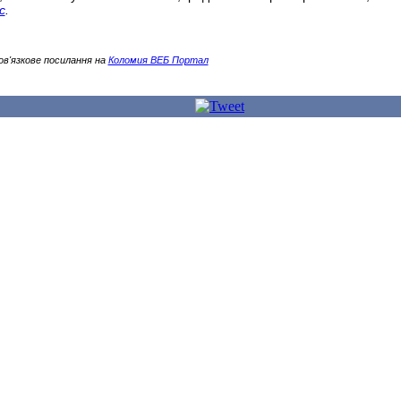
с
.
ов'язкове посилання на
Коломия ВЕБ Портал