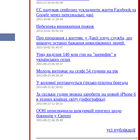
2015-11-16 01:05:30
ЄC надумав серйозно ускладнити життя Facebook та
Google через персональні дані
2015-10-06 11:59:44
Небезпека виникнення пожеж
2015-10-02 03:02:14
Про прощання з життям: у Данії існує служба, що
виконує останні бажання невиліковних людей.
2015-10-02 01:45:07
Уряд виділив 140 млн грн на "шерифів" в
українських селах
2015-09-23 05:59:57
Молодь витрачає на селфі 54 години на рік
2015-09-23 04:20:29
У коломиї розташується гірсько-піхотна бригада
2015-09-23 02:50:02
За скільки годин можна заробити на новий iPhone 6
в різних країнах світу (інфографіка)
2015-09-23 12:50:31
ООН оприлюднила шокуючий прогноз щодо
біженців у Європі
2015-09-22 06:39:49
усі публікації