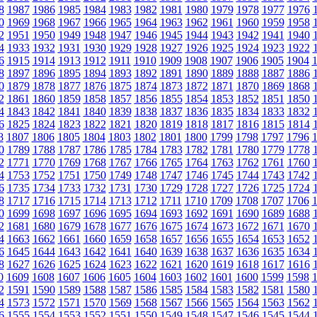
8
1987
1986
1985
1984
1983
1982
1981
1980
1979
1978
1977
1976
0
1969
1968
1967
1966
1965
1964
1963
1962
1961
1960
1959
1958
2
1951
1950
1949
1948
1947
1946
1945
1944
1943
1942
1941
1940
4
1933
1932
1931
1930
1929
1928
1927
1926
1925
1924
1923
1922
6
1915
1914
1913
1912
1911
1910
1909
1908
1907
1906
1905
1904
8
1897
1896
1895
1894
1893
1892
1891
1890
1889
1888
1887
1886
0
1879
1878
1877
1876
1875
1874
1873
1872
1871
1870
1869
1868
2
1861
1860
1859
1858
1857
1856
1855
1854
1853
1852
1851
1850
4
1843
1842
1841
1840
1839
1838
1837
1836
1835
1834
1833
1832
6
1825
1824
1823
1822
1821
1820
1819
1818
1817
1816
1815
1814
8
1807
1806
1805
1804
1803
1802
1801
1800
1799
1798
1797
1796
0
1789
1788
1787
1786
1785
1784
1783
1782
1781
1780
1779
1778
2
1771
1770
1769
1768
1767
1766
1765
1764
1763
1762
1761
1760
4
1753
1752
1751
1750
1749
1748
1747
1746
1745
1744
1743
1742
6
1735
1734
1733
1732
1731
1730
1729
1728
1727
1726
1725
1724
8
1717
1716
1715
1714
1713
1712
1711
1710
1709
1708
1707
1706
0
1699
1698
1697
1696
1695
1694
1693
1692
1691
1690
1689
1688
2
1681
1680
1679
1678
1677
1676
1675
1674
1673
1672
1671
1670
4
1663
1662
1661
1660
1659
1658
1657
1656
1655
1654
1653
1652
6
1645
1644
1643
1642
1641
1640
1639
1638
1637
1636
1635
1634
8
1627
1626
1625
1624
1623
1622
1621
1620
1619
1618
1617
1616
0
1609
1608
1607
1606
1605
1604
1603
1602
1601
1600
1599
1598
2
1591
1590
1589
1588
1587
1586
1585
1584
1583
1582
1581
1580
4
1573
1572
1571
1570
1569
1568
1567
1566
1565
1564
1563
1562
6
1555
1554
1553
1552
1551
1550
1549
1548
1547
1546
1545
1544