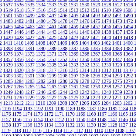
8
1537
1536
1535
1534
1533
1532
1531
1530
1529
1528
1527
1526
0
1519
1518
1517
1516
1515
1514
1513
1512
1511
1510
1509
1508
2
1501
1500
1499
1498
1497
1496
1495
1494
1493
1492
1491
1490
4
1483
1482
1481
1480
1479
1478
1477
1476
1475
1474
1473
1472
6
1465
1464
1463
1462
1461
1460
1459
1458
1457
1456
1455
1454
8
1447
1446
1445
1444
1443
1442
1441
1440
1439
1438
1437
1436
0
1429
1428
1427
1426
1425
1424
1423
1422
1421
1420
1419
1418
2
1411
1410
1409
1408
1407
1406
1405
1404
1403
1402
1401
1400
4
1393
1392
1391
1390
1389
1388
1387
1386
1385
1384
1383
1382
6
1375
1374
1373
1372
1371
1370
1369
1368
1367
1366
1365
1364
8
1357
1356
1355
1354
1353
1352
1351
1350
1349
1348
1347
1346
0
1339
1338
1337
1336
1335
1334
1333
1332
1331
1330
1329
1328
2
1321
1320
1319
1318
1317
1316
1315
1314
1313
1312
1311
1310
4
1303
1302
1301
1300
1299
1298
1297
1296
1295
1294
1293
1292
6
1285
1284
1283
1282
1281
1280
1279
1278
1277
1276
1275
1274
8
1267
1266
1265
1264
1263
1262
1261
1260
1259
1258
1257
1256
0
1249
1248
1247
1246
1245
1244
1243
1242
1241
1240
1239
1238
2
1231
1230
1229
1228
1227
1226
1225
1224
1223
1222
1221
1220
4
1213
1212
1211
1210
1209
1208
1207
1206
1205
1204
1203
1202
6
1195
1194
1193
1192
1191
1190
1189
1188
1187
1186
1185
1184
11
7
1176
1175
1174
1173
1172
1171
1170
1169
1168
1167
1166
1165
116
8
1157
1156
1155
1154
1153
1152
1151
1150
1149
1148
1147
1146
114
9
1138
1137
1136
1135
1134
1133
1132
1131
1130
1129
1128
1127
112
0
1119
1118
1117
1116
1115
1114
1113
1112
1111
1110
1109
1108
1107
1
1100
1099
1098
1097
1096
1095
1094
1093
1092
1091
1090
1089
1