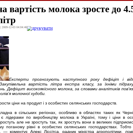
а вартість молока зросте до 4.
літр
| 2009-12-03 04:04:46
друкувати
Експерти прогнозують наступного року дефіціт і відп
акупівельна вартість літра екстра класу, за їхніми підрах
ь. Дефіцит високоякісного молока, за словами аналітиків пов’яз
лів’я молочної худоби.
ости ціни на продукт і з особистих селянських господарств.
ладна в сільських регіонах, особливо в областях таких як Черніг
і є лідерами по виробництву молока в Україні, тому і ціни в ос
зростуть але не зростуть так, як зростуть вони в великих підприємс
му поганому рівні в особистих селянських господарствах. Тобто
, — коментує Алекс Ліссітса, радник міністра агрополітики,
пов