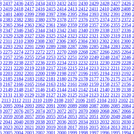
8
2437
2436
2435
2434
2433
2432
2431
2430
2429
2428
2427
2426
0
2419
2418
2417
2416
2415
2414
2413
2412
2411
2410
2409
2408
2
2401
2400
2399
2398
2397
2396
2395
2394
2393
2392
2391
2390
4
2383
2382
2381
2380
2379
2378
2377
2376
2375
2374
2373
2372
6
2365
2364
2363
2362
2361
2360
2359
2358
2357
2356
2355
2354
8
2347
2346
2345
2344
2343
2342
2341
2340
2339
2338
2337
2336
0
2329
2328
2327
2326
2325
2324
2323
2322
2321
2320
2319
2318
2
2311
2310
2309
2308
2307
2306
2305
2304
2303
2302
2301
2300
4
2293
2292
2291
2290
2289
2288
2287
2286
2285
2284
2283
2282
6
2275
2274
2273
2272
2271
2270
2269
2268
2267
2266
2265
2264
8
2257
2256
2255
2254
2253
2252
2251
2250
2249
2248
2247
2246
0
2239
2238
2237
2236
2235
2234
2233
2232
2231
2230
2229
2228
2
2221
2220
2219
2218
2217
2216
2215
2214
2213
2212
2211
2210
4
2203
2202
2201
2200
2199
2198
2197
2196
2195
2194
2193
2192
6
2185
2184
2183
2182
2181
2180
2179
2178
2177
2176
2175
2174
8
2167
2166
2165
2164
2163
2162
2161
2160
2159
2158
2157
2156
0
2149
2148
2147
2146
2145
2144
2143
2142
2141
2140
2139
2138
2
2131
2130
2129
2128
2127
2126
2125
2124
2123
2122
2121
2120
4
2113
2112
2111
2110
2109
2108
2107
2106
2105
2104
2103
2102
21
6
2095
2094
2093
2092
2091
2090
2089
2088
2087
2086
2085
2084
8
2077
2076
2075
2074
2073
2072
2071
2070
2069
2068
2067
2066
0
2059
2058
2057
2056
2055
2054
2053
2052
2051
2050
2049
2048
2
2041
2040
2039
2038
2037
2036
2035
2034
2033
2032
2031
2030
4
2023
2022
2021
2020
2019
2018
2017
2016
2015
2014
2013
2012
6
2005
2004
2003
2002
2001
2000
1999
1998
1997
1996
1995
1994