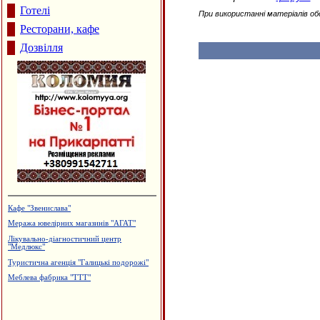
Готелі
При використанні матеріалів об
Ресторани, кафе
Дозвілля
Кафе "Звенислава"
Меража ювелірних магазинів "АГАТ"
Лікувально-діагностичний центр
"Медлюкс"
Туристична агенція "Галицькі подорожі"
Меблева фабрика "ТТТ"