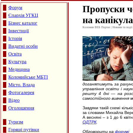
Пропуски ч
Форум
Єпархія УГКЦ
на канікула
Бізнес каталог
Коломия ВЕБ Портал | Новини та події 
Інвестиції
Історія
Видатні особи
Освіта
Культура
Медицина
Коломийське МБТІ
доганятимуть за рахуно
Місто. Влада
управління освіти і нау
Фотогалерея
решту 4 дні — на розсу
самостійного вивчення м
Відео
Оголошення
Завдяки такій схемі кільк
за словами Михайла Вереса
А весняні – з 1 до 6 кві
Туризм
ОДТРК
.
Горящі путівки
Обговорити на
форумі