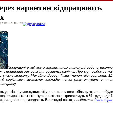
ерез карантин відпрацюють
х
| 2009-11-26 10:44:28
друкувати
Пропущені у зв’язку з карантином навчальні години школяр
к зменшення зимових та весняних канікул. Про це повідомив на
ки міськвиконкому Михайло Верес. Таким чином відпрацюють 11 
д керівників навчальних закладів та за рахунок ущільнення
атеріалу.
ість уроків ні у молодших, ні у старших класах збільшуватись не буд
, зимові шкільні канікули орієнтовно триватимуть з 31 грудня до 10
тня, на цей час припадають Великодні свята,
повідомляє
Івано-Фран