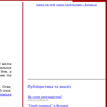
товари для дітей
товари для відпочинку - Kapitan.ua
і міста
чальник
днів, а
 тем та
Публіцистика та аналіз
е. Отже,
 січня.
ківська
Як стати програмістом?
2015-12-23 04:30:13
"Герой поневолі" в Коломиї