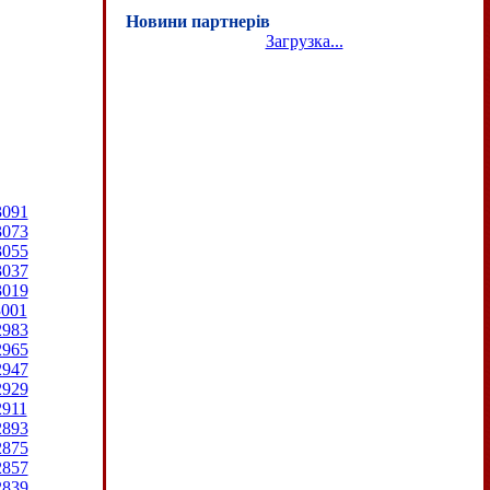
Новини партнерів
Загрузка...
3091
3073
3055
3037
3019
3001
2983
2965
2947
2929
2911
2893
2875
2857
2839