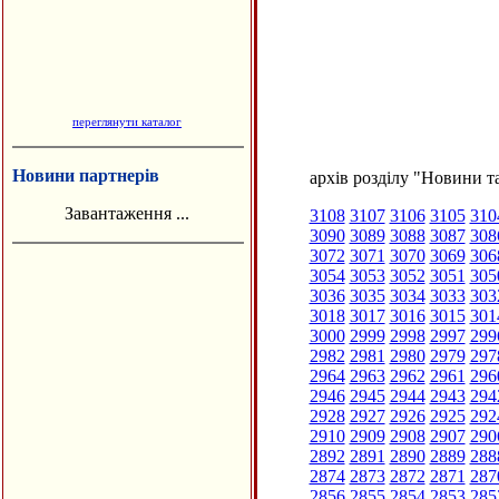
переглянути каталог
Новини партнерів
архів розділу "Новини та
Завантаження ...
3108
3107
3106
3105
310
3090
3089
3088
3087
308
3072
3071
3070
3069
306
3054
3053
3052
3051
305
3036
3035
3034
3033
303
3018
3017
3016
3015
301
3000
2999
2998
2997
299
2982
2981
2980
2979
297
2964
2963
2962
2961
296
2946
2945
2944
2943
294
2928
2927
2926
2925
292
2910
2909
2908
2907
290
2892
2891
2890
2889
288
2874
2873
2872
2871
287
2856
2855
2854
2853
285