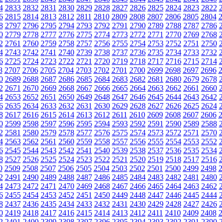
4
2833
2832
2831
2830
2829
2828
2827
2826
2825
2824
2823
2822
6
2815
2814
2813
2812
2811
2810
2809
2808
2807
2806
2805
2804
8
2797
2796
2795
2794
2793
2792
2791
2790
2789
2788
2787
2786
0
2779
2778
2777
2776
2775
2774
2773
2772
2771
2770
2769
2768
2
2761
2760
2759
2758
2757
2756
2755
2754
2753
2752
2751
2750
4
2743
2742
2741
2740
2739
2738
2737
2736
2735
2734
2733
2732
6
2725
2724
2723
2722
2721
2720
2719
2718
2717
2716
2715
2714
8
2707
2706
2705
2704
2703
2702
2701
2700
2699
2698
2697
2696
0
2689
2688
2687
2686
2685
2684
2683
2682
2681
2680
2679
2678
2
2671
2670
2669
2668
2667
2666
2665
2664
2663
2662
2661
2660
4
2653
2652
2651
2650
2649
2648
2647
2646
2645
2644
2643
2642
6
2635
2634
2633
2632
2631
2630
2629
2628
2627
2626
2625
2624
8
2617
2616
2615
2614
2613
2612
2611
2610
2609
2608
2607
2606
0
2599
2598
2597
2596
2595
2594
2593
2592
2591
2590
2589
2588
2
2581
2580
2579
2578
2577
2576
2575
2574
2573
2572
2571
2570
4
2563
2562
2561
2560
2559
2558
2557
2556
2555
2554
2553
2552
6
2545
2544
2543
2542
2541
2540
2539
2538
2537
2536
2535
2534
8
2527
2526
2525
2524
2523
2522
2521
2520
2519
2518
2517
2516
0
2509
2508
2507
2506
2505
2504
2503
2502
2501
2500
2499
2498
2
2491
2490
2489
2488
2487
2486
2485
2484
2483
2482
2481
2480
4
2473
2472
2471
2470
2469
2468
2467
2466
2465
2464
2463
2462
6
2455
2454
2453
2452
2451
2450
2449
2448
2447
2446
2445
2444
8
2437
2436
2435
2434
2433
2432
2431
2430
2429
2428
2427
2426
0
2419
2418
2417
2416
2415
2414
2413
2412
2411
2410
2409
2408
2
2401
2400
2399
2398
2397
2396
2395
2394
2393
2392
2391
2390