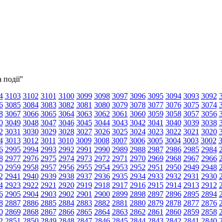
 події"
4
3103
3102
3101
3100
3099
3098
3097
3096
3095
3094
3093
3092
6
3085
3084
3083
3082
3081
3080
3079
3078
3077
3076
3075
3074
8
3067
3066
3065
3064
3063
3062
3061
3060
3059
3058
3057
3056
0
3049
3048
3047
3046
3045
3044
3043
3042
3041
3040
3039
3038
2
3031
3030
3029
3028
3027
3026
3025
3024
3023
3022
3021
3020
4
3013
3012
3011
3010
3009
3008
3007
3006
3005
3004
3003
3002
6
2995
2994
2993
2992
2991
2990
2989
2988
2987
2986
2985
2984
8
2977
2976
2975
2974
2973
2972
2971
2970
2969
2968
2967
2966
0
2959
2958
2957
2956
2955
2954
2953
2952
2951
2950
2949
2948
2
2941
2940
2939
2938
2937
2936
2935
2934
2933
2932
2931
2930
4
2923
2922
2921
2920
2919
2918
2917
2916
2915
2914
2913
2912
6
2905
2904
2903
2902
2901
2900
2899
2898
2897
2896
2895
2894
8
2887
2886
2885
2884
2883
2882
2881
2880
2879
2878
2877
2876
0
2869
2868
2867
2866
2865
2864
2863
2862
2861
2860
2859
2858
2
2851
2850
2849
2848
2847
2846
2845
2844
2843
2842
2841
2840