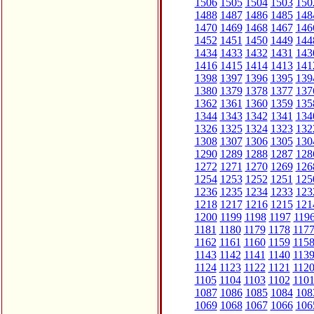
1506
1505
1504
1503
150
1488
1487
1486
1485
148
1470
1469
1468
1467
146
1452
1451
1450
1449
144
1434
1433
1432
1431
143
1416
1415
1414
1413
141
1398
1397
1396
1395
139
1380
1379
1378
1377
137
1362
1361
1360
1359
135
1344
1343
1342
1341
134
1326
1325
1324
1323
132
1308
1307
1306
1305
130
1290
1289
1288
1287
128
1272
1271
1270
1269
126
1254
1253
1252
1251
125
1236
1235
1234
1233
123
1218
1217
1216
1215
121
1200
1199
1198
1197
119
1181
1180
1179
1178
117
1162
1161
1160
1159
115
1143
1142
1141
1140
113
1124
1123
1122
1121
112
1105
1104
1103
1102
110
1087
1086
1085
1084
108
1069
1068
1067
1066
106