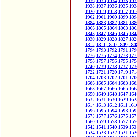
1956
1955
1954
1953
195
1938
1937
1936
1935
193
1920
1919
1918
1917
191
1902
1901
1900
1899
189
1884
1883
1882
1881
188
1866
1865
1864
1863
186
1848
1847
1846
1845
184
1830
1829
1828
1827
182
1812
1811
1810
1809
180
1794
1793
1792
1791
179
1776
1775
1774
1773
177
1758
1757
1756
1755
175
1740
1739
1738
1737
173
1722
1721
1720
1719
171
1704
1703
1702
1701
170
1686
1685
1684
1683
168
1668
1667
1666
1665
166
1650
1649
1648
1647
164
1632
1631
1630
1629
162
1614
1613
1612
1611
161
1596
1595
1594
1593
159
1578
1577
1576
1575
157
1560
1559
1558
1557
155
1542
1541
1540
1539
153
1524
1523
1522
1521
152