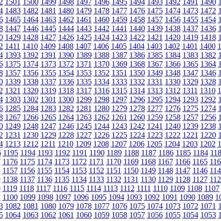
2
1501
1500
1499
1498
1497
1496
1495
1494
1493
1492
1491
1490
4
1483
1482
1481
1480
1479
1478
1477
1476
1475
1474
1473
1472
6
1465
1464
1463
1462
1461
1460
1459
1458
1457
1456
1455
1454
8
1447
1446
1445
1444
1443
1442
1441
1440
1439
1438
1437
1436
0
1429
1428
1427
1426
1425
1424
1423
1422
1421
1420
1419
1418
2
1411
1410
1409
1408
1407
1406
1405
1404
1403
1402
1401
1400
4
1393
1392
1391
1390
1389
1388
1387
1386
1385
1384
1383
1382
6
1375
1374
1373
1372
1371
1370
1369
1368
1367
1366
1365
1364
8
1357
1356
1355
1354
1353
1352
1351
1350
1349
1348
1347
1346
0
1339
1338
1337
1336
1335
1334
1333
1332
1331
1330
1329
1328
2
1321
1320
1319
1318
1317
1316
1315
1314
1313
1312
1311
1310
4
1303
1302
1301
1300
1299
1298
1297
1296
1295
1294
1293
1292
6
1285
1284
1283
1282
1281
1280
1279
1278
1277
1276
1275
1274
8
1267
1266
1265
1264
1263
1262
1261
1260
1259
1258
1257
1256
0
1249
1248
1247
1246
1245
1244
1243
1242
1241
1240
1239
1238
2
1231
1230
1229
1228
1227
1226
1225
1224
1223
1222
1221
1220
4
1213
1212
1211
1210
1209
1208
1207
1206
1205
1204
1203
1202
6
1195
1194
1193
1192
1191
1190
1189
1188
1187
1186
1185
1184
11
7
1176
1175
1174
1173
1172
1171
1170
1169
1168
1167
1166
1165
116
8
1157
1156
1155
1154
1153
1152
1151
1150
1149
1148
1147
1146
114
9
1138
1137
1136
1135
1134
1133
1132
1131
1130
1129
1128
1127
112
0
1119
1118
1117
1116
1115
1114
1113
1112
1111
1110
1109
1108
1107
1
1100
1099
1098
1097
1096
1095
1094
1093
1092
1091
1090
1089
1
3
1082
1081
1080
1079
1078
1077
1076
1075
1074
1073
1072
1071
5
1064
1063
1062
1061
1060
1059
1058
1057
1056
1055
1054
1053