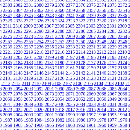
4
2383
2382
2381
2380
2379
2378
2377
2376
2375
2374
2373
2372
6
2365
2364
2363
2362
2361
2360
2359
2358
2357
2356
2355
2354
8
2347
2346
2345
2344
2343
2342
2341
2340
2339
2338
2337
2336
0
2329
2328
2327
2326
2325
2324
2323
2322
2321
2320
2319
2318
2
2311
2310
2309
2308
2307
2306
2305
2304
2303
2302
2301
2300
4
2293
2292
2291
2290
2289
2288
2287
2286
2285
2284
2283
2282
6
2275
2274
2273
2272
2271
2270
2269
2268
2267
2266
2265
2264
8
2257
2256
2255
2254
2253
2252
2251
2250
2249
2248
2247
2246
0
2239
2238
2237
2236
2235
2234
2233
2232
2231
2230
2229
2228
2
2221
2220
2219
2218
2217
2216
2215
2214
2213
2212
2211
2210
4
2203
2202
2201
2200
2199
2198
2197
2196
2195
2194
2193
2192
6
2185
2184
2183
2182
2181
2180
2179
2178
2177
2176
2175
2174
8
2167
2166
2165
2164
2163
2162
2161
2160
2159
2158
2157
2156
0
2149
2148
2147
2146
2145
2144
2143
2142
2141
2140
2139
2138
2
2131
2130
2129
2128
2127
2126
2125
2124
2123
2122
2121
2120
4
2113
2112
2111
2110
2109
2108
2107
2106
2105
2104
2103
2102
21
6
2095
2094
2093
2092
2091
2090
2089
2088
2087
2086
2085
2084
8
2077
2076
2075
2074
2073
2072
2071
2070
2069
2068
2067
2066
0
2059
2058
2057
2056
2055
2054
2053
2052
2051
2050
2049
2048
2
2041
2040
2039
2038
2037
2036
2035
2034
2033
2032
2031
2030
4
2023
2022
2021
2020
2019
2018
2017
2016
2015
2014
2013
2012
6
2005
2004
2003
2002
2001
2000
1999
1998
1997
1996
1995
1994
8
1987
1986
1985
1984
1983
1982
1981
1980
1979
1978
1977
1976
0
1969
1968
1967
1966
1965
1964
1963
1962
1961
1960
1959
1958