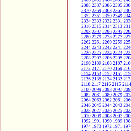
2388
2387
2386
2385
238
2370
2369
2368
2367
236
2352
2351
2350
2349
234
2334
2333
2332
2331
233
2316
2315
2314
2313
231
2298
2297
2296
2295
229
2280
2279
2278
2277
227
2262
2261
2260
2259
225
2244
2243
2242
2241
224
2226
2225
2224
2223
222
2208
2207
2206
2205
220
2190
2189
2188
2187
218
2172
2171
2170
2169
216
2154
2153
2152
2151
215
2136
2135
2134
2133
213
2118
2117
2116
2115
211
2100
2099
2098
2097
209
2082
2081
2080
2079
207
2064
2063
2062
2061
206
2046
2045
2044
2043
204
2028
2027
2026
2025
202
2010
2009
2008
2007
200
1992
1991
1990
1989
198
1974
1973
1972
1971
197