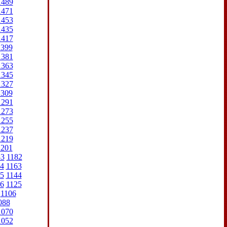
1489
1471
1453
1435
1417
1399
1381
1363
1345
1327
1309
1291
1273
1255
1237
1219
1201
83
1182
4
1163
5
1144
6
1125
1106
088
1070
1052