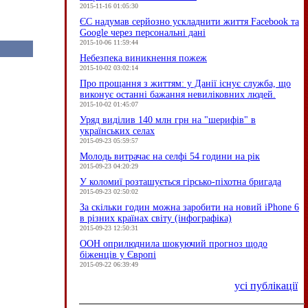
2015-11-16 01:05:30
ЄC надумав серйозно ускладнити життя Facebook та
Google через персональні дані
2015-10-06 11:59:44
Небезпека виникнення пожеж
2015-10-02 03:02:14
Про прощання з життям: у Данії існує служба, що
виконує останні бажання невиліковних людей.
2015-10-02 01:45:07
Уряд виділив 140 млн грн на "шерифів" в
українських селах
2015-09-23 05:59:57
Молодь витрачає на селфі 54 години на рік
2015-09-23 04:20:29
У коломиї розташується гірсько-піхотна бригада
2015-09-23 02:50:02
За скільки годин можна заробити на новий iPhone 6
в різних країнах світу (інфографіка)
2015-09-23 12:50:31
ООН оприлюднила шокуючий прогноз щодо
біженців у Європі
2015-09-22 06:39:49
усі публікації