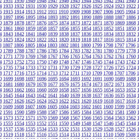
2
1951
1950
1949
1948
1947
1946
1945
1944
1943
1942
1941
1940
4
1933
1932
1931
1930
1929
1928
1927
1926
1925
1924
1923
1922
6
1915
1914
1913
1912
1911
1910
1909
1908
1907
1906
1905
1904
8
1897
1896
1895
1894
1893
1892
1891
1890
1889
1888
1887
1886
0
1879
1878
1877
1876
1875
1874
1873
1872
1871
1870
1869
1868
2
1861
1860
1859
1858
1857
1856
1855
1854
1853
1852
1851
1850
4
1843
1842
1841
1840
1839
1838
1837
1836
1835
1834
1833
1832
6
1825
1824
1823
1822
1821
1820
1819
1818
1817
1816
1815
1814
8
1807
1806
1805
1804
1803
1802
1801
1800
1799
1798
1797
1796
0
1789
1788
1787
1786
1785
1784
1783
1782
1781
1780
1779
1778
2
1771
1770
1769
1768
1767
1766
1765
1764
1763
1762
1761
1760
4
1753
1752
1751
1750
1749
1748
1747
1746
1745
1744
1743
1742
6
1735
1734
1733
1732
1731
1730
1729
1728
1727
1726
1725
1724
8
1717
1716
1715
1714
1713
1712
1711
1710
1709
1708
1707
1706
0
1699
1698
1697
1696
1695
1694
1693
1692
1691
1690
1689
1688
2
1681
1680
1679
1678
1677
1676
1675
1674
1673
1672
1671
1670
4
1663
1662
1661
1660
1659
1658
1657
1656
1655
1654
1653
1652
6
1645
1644
1643
1642
1641
1640
1639
1638
1637
1636
1635
1634
8
1627
1626
1625
1624
1623
1622
1621
1620
1619
1618
1617
1616
0
1609
1608
1607
1606
1605
1604
1603
1602
1601
1600
1599
1598
2
1591
1590
1589
1588
1587
1586
1585
1584
1583
1582
1581
1580
4
1573
1572
1571
1570
1569
1568
1567
1566
1565
1564
1563
1562
6
1555
1554
1553
1552
1551
1550
1549
1548
1547
1546
1545
1544
8
1537
1536
1535
1534
1533
1532
1531
1530
1529
1528
1527
1526
0
1519
1518
1517
1516
1515
1514
1513
1512
1511
1510
1509
1508