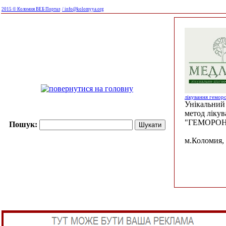
2015 © Коломия ВЕБ Портал
/ info@kolomyya.org
лікування гемор
Унікальний 
метод ліку
"ГЕМОРОН
Пошук:
м.Коломия, 