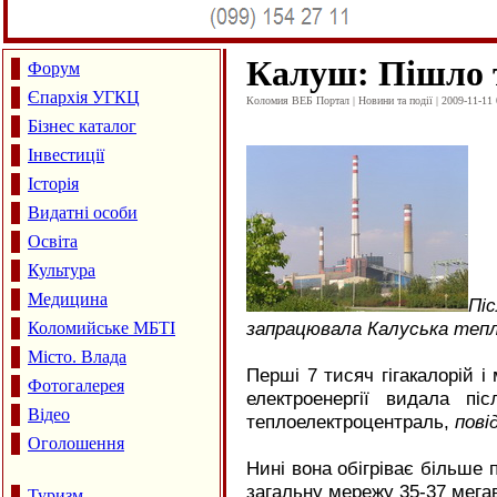
Калуш: Пішло 
Форум
Єпархія УГКЦ
Коломия ВЕБ Портал | Новини та події | 2009-11-11 
Бізнес каталог
Інвестиції
Історія
Видатні особи
Освіта
Культура
Медицина
Пі
запрацювала Калуська теп
Коломийське МБТІ
Місто. Влада
Перші 7 тисяч гігакалорій і
Фотогалерея
електроенергії видала пі
Відео
теплоелектроцентраль,
пові
Оголошення
Нині вона обігріває більше 
загальну мережу 35-37 мегав
Туризм