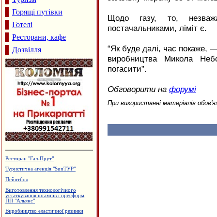
Горящі путівки
Щодо газу, то, незва
Готелі
постачальниками, ліміт є.
Ресторани, кафе
“Як буде далі, час покаже, 
Дозвілля
виробництва Микола Неб
погасити”.
Обговорити на
форумі
При використанні матеріалів обов'я
Готельний комплекс "Вербіж"
Магазин "Жалюзі"
Ковальська майстерня
Садиба зеленого туризму "Магнолія"
Інтернет-кафе "OXY"