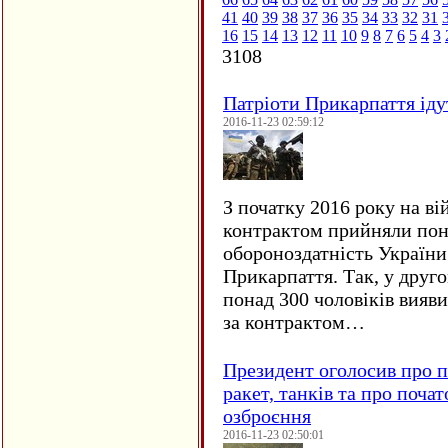
41
40
39
38
37
36
35
34
33
32
31
16
15
14
13
12
11
10
9
8
7
6
5
4
3
3108
Патріоти Прикарпаття іду
2016-11-23 02:59:12
З початку 2016 року на ві
контрактом прийняли понад
обороноздатність України 
Прикарпаття. Так, у друго
понад 300 чоловіків вияв
за контрактом…
Президент оголосив про п
ракет, танків та про поча
озброєння
2016-11-23 02:50:01