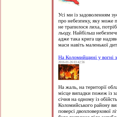
Усі ми із задоволенням зу
про небезпеку, яку може 
не трапилося лиха, потрі
льоду. Найбільш небезпеч
адже така крига ще надзв
маси навіть маленької д
На Коломийщині у вогні 
2016-01-26 03:42:56
На жаль, на території обл
місце випадки пожеж із з
січня на одному із обійст
Коломийського району ви
поверсі двохповерхової лі