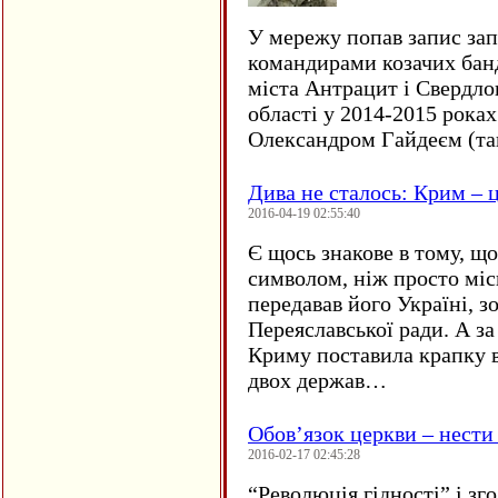
У мережу попав запис за
командирами козачих бан
міста Антрацит і Свердло
області у 2014-2015 рока
Олександром Гайдеєм (та
Дива не сталось: Крим – ц
2016-04-19 02:55:40
Є щось знакове в тому, що
символом, ніж просто мі
передавав його Україні, з
Переяславської ради. А за
Криму поставила крапку в
двох держав…
Обов’язок церкви – нести
2016-02-17 02:45:28
“
Революція гідності” і з