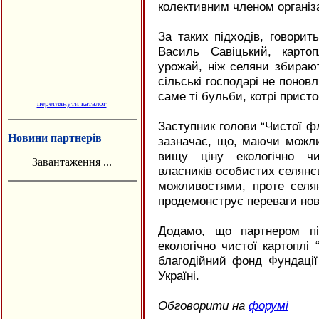
колективним членом організа
"Фільварок"
За таких підходів, говорит
Василь Савіцький, карто
урожай, ніж селяни збирают
сільські господарі не понов
саме ті бульби, котрі прист
переглянути каталог
Заступник голови “Чистої фл
Новини партнерів
зазначає, що, маючи можли
вищу ціну екологічно чи
Завантаження ...
власників особистих селянс
можливостями, проте селян
продемонструє переваги нов
Додамо, що партнером пі
екологічно чистої картоплі
благодійний фонд Фундаці
Україні.
Обговорити на
форумі