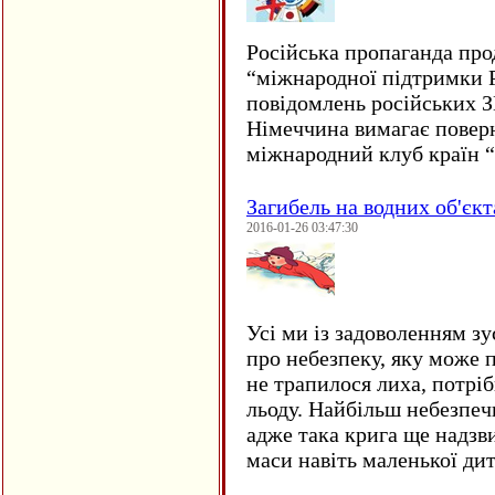
Російська пропаганда про
“міжнародної підтримки Р
повідомлень російських 
Німеччина вимагає повер
міжнародний клуб країн 
Загибель на водних об'єкт
2016-01-26 03:47:30
Усі ми із задоволенням зу
про небезпеку, яку може 
не трапилося лиха, потрі
льоду. Найбільш небезпеч
адже така крига ще надзв
маси навіть маленької д