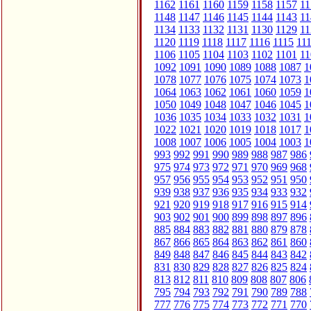
1162
1161
1160
1159
1158
1157
11
1148
1147
1146
1145
1144
1143
11
1134
1133
1132
1131
1130
1129
11
1120
1119
1118
1117
1116
1115
11
1106
1105
1104
1103
1102
1101
11
1092
1091
1090
1089
1088
1087
1
1078
1077
1076
1075
1074
1073
1
1064
1063
1062
1061
1060
1059
1
1050
1049
1048
1047
1046
1045
1
1036
1035
1034
1033
1032
1031
1
1022
1021
1020
1019
1018
1017
1
1008
1007
1006
1005
1004
1003
1
993
992
991
990
989
988
987
986
975
974
973
972
971
970
969
968
957
956
955
954
953
952
951
950
939
938
937
936
935
934
933
932
921
920
919
918
917
916
915
914
903
902
901
900
899
898
897
896
885
884
883
882
881
880
879
878
867
866
865
864
863
862
861
860
849
848
847
846
845
844
843
842
831
830
829
828
827
826
825
824
813
812
811
810
809
808
807
806
795
794
793
792
791
790
789
788
777
776
775
774
773
772
771
770