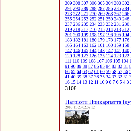
309
308
307
306
305
304
303
302
291
290
289
288
287
286
285
284
273
272
271
270
269
268
267
266
255
254
253
252
251
250
249
248
237
236
235
234
233
232
231
230
219
218
217
216
215
214
213
212
201
200
199
198
197
196
195
194
183
182
181
180
179
178
177
176
165
164
163
162
161
160
159
158
147
146
145
144
143
142
141
140
129
128
127
126
125
124
123
122
111
110
109
108
107
106
105
104
91
90
89
88
87
86
85
84
83
82
81
66
65
64
63
62
61
60
59
58
57
56
41
40
39
38
37
36
35
34
33
32
31
16
15
14
13
12
11
10
9
8
7
6
5
4
3
3108
Патріоти Прикарпаття іду
2016-11-23 02:59:12