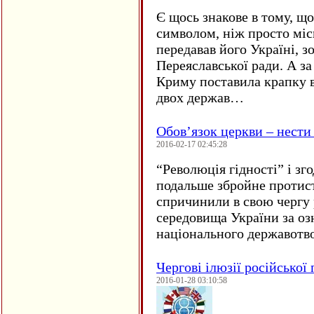
Є щось знакове в тому, що
символом, ніж просто мі
передавав його Україні, з
Переяславської ради. А за
Криму поставила крапку в
двох держав…
Обов’язок церкви – нести
2016-02-17 02:45:28
“
Революція гідності” і з
подальше збройне протис
спричинили в свою чергу
середовища України за оз
національного державот
Чергові ілюзії російської
2016-01-28 03:10:58