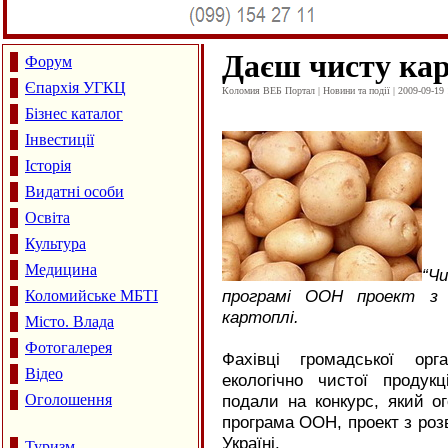
Даєш чисту ка
Форум
Єпархія УГКЦ
Коломия ВЕБ Портал | Новини та події | 2009-09-19 
Бізнес каталог
Інвестиції
Історія
Видатні особи
Освіта
Культура
Медицина
“
Ч
програмі ООН проект з в
Коломийське МБТІ
картоплі.
Місто. Влада
Фотогалерея
Фахівці громадської орга
Відео
екологічно чистої продук
Оголошення
подали на конкурс, який о
програма ООН, проект з розв
Україні.
Туризм