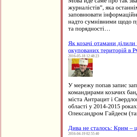
Мова йде саме про так зв
журналістів”, яка останні
заповнювати інформаційн
надто сумнівними щодо пр
та порядності…
Як козачі отамани ділили 
окупованих територій в 
2016-05-18 12:48:23
У мережу попав запис за
командирами козачих бан
міста Антрацит і Свердло
області у 2014-2015 рока
Олександром Гайдеєм (та
Дива не сталось: Крим – ц
2016-04-19 02:55:40