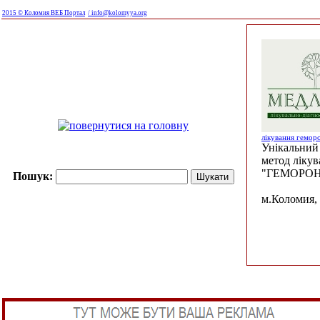
2015 © Коломия ВЕБ Портал
/ info@kolomyya.org
лікування гемор
Унікальний 
метод ліку
"ГЕМОРОН
Пошук:
м.Коломия, 