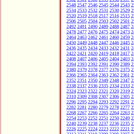
2548
2547
2546
2545
2544
2543
2
2534
2533
2532
2531
2530
2529
2
2520
2519
2518
2517
2516
2515
2
2506
2505
2504
2503
2502
2501
2
2492
2491
2490
2489
2488
2487
2
2478
2477
2476
2475
2474
2473
2
2464
2463
2462
2461
2460
2459
2
2450
2449
2448
2447
2446
2445
2
2436
2435
2434
2433
2432
2431
2
2422
2421
2420
2419
2418
2417
2
2408
2407
2406
2405
2404
2403
2
2394
2393
2392
2391
2390
2389
2
2380
2379
2378
2377
2376
2375
2
2366
2365
2364
2363
2362
2361
2
2352
2351
2350
2349
2348
2347
2
2338
2337
2336
2335
2334
2333
2
2324
2323
2322
2321
2320
2319
2
2310
2309
2308
2307
2306
2305
2
2296
2295
2294
2293
2292
2291
2
2282
2281
2280
2279
2278
2277
2
2268
2267
2266
2265
2264
2263
2
2254
2253
2252
2251
2250
2249
2
2240
2239
2238
2237
2236
2235
2
2226
2225
2224
2223
2222
2221
2