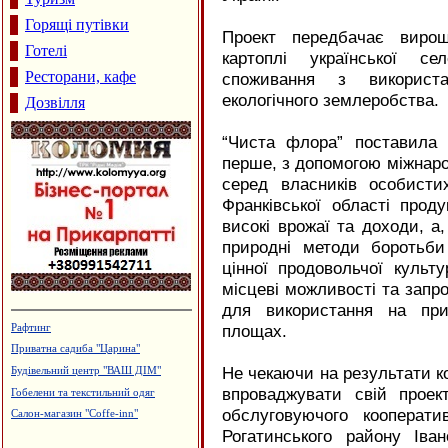
Горящі путівки
Проект передбачає вирощ
Готелі
картоплі української се
Ресторани, кафе
споживання з використа
екологічного землеробства.
Дозвілля
“Чиста флора” поставила
перше, з допомогою міжнаро
серед власників особисти
Франківської області прод
високі врожаї та доходи, а
природні методи боротьби
цінної продовольчої культу
місцеві можливості та запро
для використання на при
площах.
Каміни. Вклади до камінів
Виготовлення технологічного
устаткування штампів і пресформ,
Не чекаючи на результати к
ПП "Альянс"
впроваджувати свій проект
Кафе "Звенислава"
обслуговуючого кооперати
Салон-магазин "КАЯ" - штори,
гардини, карнизи
Рогатинського району Іван
Готельний комплекс, сауна