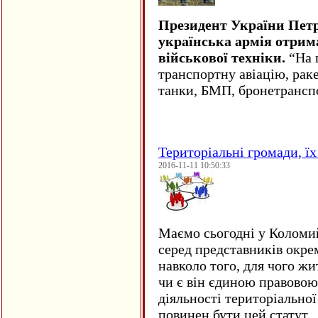
Президент України Пет
українська армія отрим
військової техніки.
“На ц
транспортну авіацію, рак
танки, БМП, бронетрансп
Територіальні громади, їх 
2016-11-11 10:50:33
Маємо сьогодні у Коломи
серед представників окре
навколо того, для чого жи
чи є він єдиною правовою
діяльності територіально
повинен бути цей статут