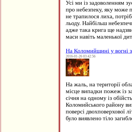
Усі ми із задоволенням зу
про небезпеку, яку може 
не трапилося лиха, потрі
льоду. Найбільш небезпеч
адже така крига ще надзв
маси навіть маленької д
На Коломийщині у вогні 
2016-01-26 03:42:56
На жаль, на території обл
місце випадки пожеж із з
січня на одному із обійст
Коломийського району ви
поверсі двохповерхової лі
було виявлено тіло загиб