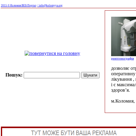
2015 © Коломия ВЕБ Портал
/ info@kolomyya.org
рентгенографія
дозволяє о
оперативну 
Пошук:
лікування ,
і є максима
здоров’я.
м.Коломия, 