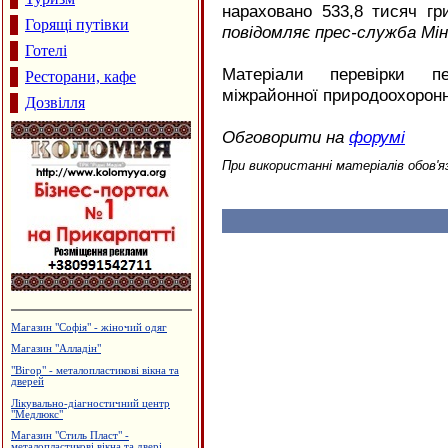
нараховано 533,8 тисяч гр
Горящі путівки
повідомляє прес-служба Мін
Готелі
Матеріали перевірки пе
Ресторани, кафе
міжрайонної природоохоронн
Дозвілля
Обговорити на
форумі
При використанні матеріалів обов'я
Будцентр "Деніго"
Лікувально-діагностичний центр
"Медлайф"
Приватний пансіонат "Оазис"
Виготовлення зовнішньої реклами,
агенція "Колібрі"
Інтернет-кафе "OXY"