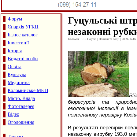
Гуцульські шт
Форум
Єпархія УГКЦ
незаконні рубк
Бізнес каталог
Коломия ВЕБ Портал | Новини та події | 2009-06-16 
Інвестиції
Історія
Видатні особи
Освіта
Культура
Медицина
Коломийське МБТІ
Ві
Місто. Влада
біоресурсів та природно
Фотогалерея
екологічної інспекції в Іва
Відео
позапланову перевірку Косі
Оголошення
В результаті перевірки побл
незаконну вирубку 193,0 мет
Туризм