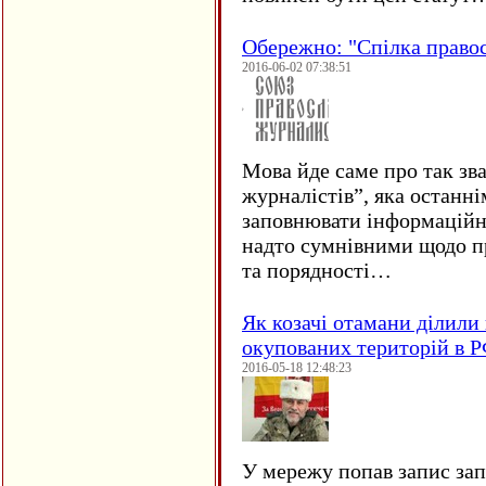
Обережно: "Спілка право
2016-06-02 07:38:51
Мова йде саме про так зв
журналістів”, яка останні
заповнювати інформаційн
надто сумнівними щодо пр
та порядності…
Як козачі отамани ділили 
окупованих територій в 
2016-05-18 12:48:23
У мережу попав запис за