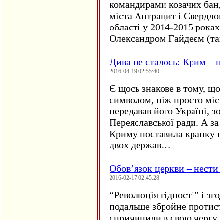
командирами козачих бан
міста Антрацит і Свердло
області у 2014-2015 рока
Олександром Гайдеєм (та
Дива не сталось: Крим – ц
2016-04-19 02:55:40
Є щось знакове в тому, що
символом, ніж просто мі
передавав його Україні, з
Переяславської ради. А за
Криму поставила крапку в
двох держав…
Обов’язок церкви – нести
2016-02-17 02:45:28
“
Революція гідності” і з
подальше збройне протис
спричинили в свою чергу