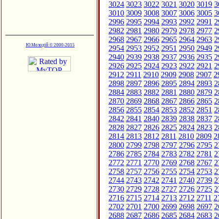
3024
3023
3022
3021
3020
3019
3
3010
3009
3008
3007
3006
3005
3
2996
2995
2994
2993
2992
2991
2
2982
2981
2980
2979
2978
2977
2
2968
2967
2966
2965
2964
2963
2
Ю.Молодій © 2000-2015
2954
2953
2952
2951
2950
2949
2
2940
2939
2938
2937
2936
2935
2
2926
2925
2924
2923
2922
2921
2
2912
2911
2910
2909
2908
2907
2
2898
2897
2896
2895
2894
2893
2
2884
2883
2882
2881
2880
2879
2
2870
2869
2868
2867
2866
2865
2
2856
2855
2854
2853
2852
2851
2
2842
2841
2840
2839
2838
2837
2
2828
2827
2826
2825
2824
2823
2
2814
2813
2812
2811
2810
2809
2
2800
2799
2798
2797
2796
2795
2
2786
2785
2784
2783
2782
2781
2
2772
2771
2770
2769
2768
2767
2
2758
2757
2756
2755
2754
2753
2
2744
2743
2742
2741
2740
2739
2
2730
2729
2728
2727
2726
2725
2
2716
2715
2714
2713
2712
2711
2
2702
2701
2700
2699
2698
2697
2
2688
2687
2686
2685
2684
2683
2