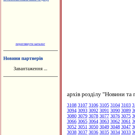
переглянути каталог
Новини партнерів
Завантаження ...
архів розділу "Новини та 
3108
3107
3106
3105
3104
3103
3
3094
3093
3092
3091
3090
3089
3
3080
3079
3078
3077
3076
3075
3
3066
3065
3064
3063
3062
3061
3
3052
3051
3050
3049
3048
3047
3
3038
3037
3036
3035
3034
3033
3