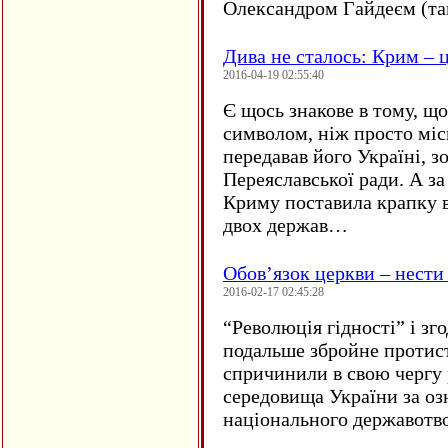
Олександром Гайдеєм (та
Дива не сталось: Крим – ц
2016-04-19 02:55:40
Є щось знакове в тому, що
символом, ніж просто мі
передавав його Україні, з
Переяславської ради. А за
Криму поставила крапку в
двох держав…
Обов’язок церкви – нести
2016-02-17 02:45:28
“
Революція гідності” і з
подальше збройне протис
спричинили в свою чергу
середовища України за оз
національного державот