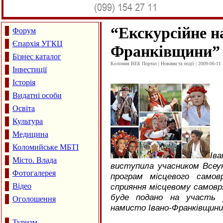
“
Екскурсійне н
Форум
Єпархія УГКЦ
Франківщини”
Бізнес каталог
Коломия ВЕБ Портал | Новини та події | 2009-06-11 
Інвестиції
Історія
Видатні особи
Освіта
Культура
Медицина
Коломийське МБТІ
Ів
Місто. Влада
виступила учасником Всеук
Фотогалерея
програм місцевого самов
Відео
сприяння місцевому самовря
буде подано на участь у
Оголошення
намисто Івано-Франківщини
Туризм