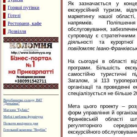
Як зазначається у концеп
Горящі путівки
екскурсійний туризм, відп
Готелі
маркетингу нашої області
напрямків. Поліпшення
Ресторани, кафе
обслуговування, забезпечен
Дозвілля
супроводу є стратегічними
діяльності та курортної
повідомляє Івано-Франківсь
На сьогодні в області від
програми. Більшість екск
самостійно туристичні п
Загалом, зі 113 туропера
організації та проведенні 
спеціалізується не більше 2
Магазин "Жалюзі"
Мета цього проекту – роз
Приватний пансіонат "Оазис"
форм управління й організаці
Сімейний пансіон "На Куті"
Франківській області ш
Ковальська майстерня
регуляторного середов
Салон-магазин "TianDe"
екскурсійного обслуговуванн