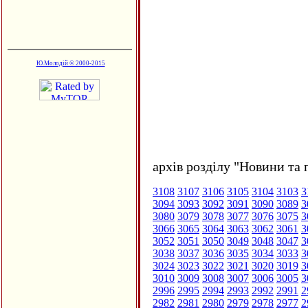
Ю.Молодій © 2000-2015
архів розділу "Новини та 
3108
3107
3106
3105
3104
3103
3
3094
3093
3092
3091
3090
3089
3
3080
3079
3078
3077
3076
3075
3
3066
3065
3064
3063
3062
3061
3
3052
3051
3050
3049
3048
3047
3
3038
3037
3036
3035
3034
3033
3
3024
3023
3022
3021
3020
3019
3
3010
3009
3008
3007
3006
3005
3
2996
2995
2994
2993
2992
2991
2
2982
2981
2980
2979
2978
2977
2