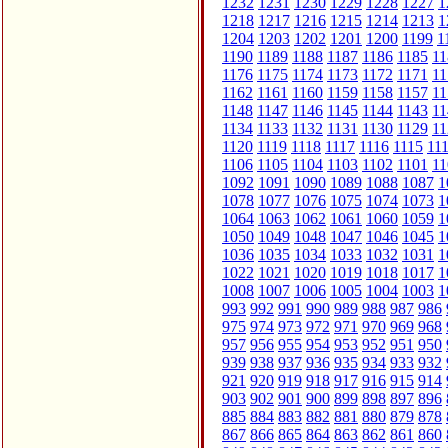
1232
1231
1230
1229
1228
1227
1
1218
1217
1216
1215
1214
1213
1
1204
1203
1202
1201
1200
1199
1
1190
1189
1188
1187
1186
1185
11
1176
1175
1174
1173
1172
1171
11
1162
1161
1160
1159
1158
1157
11
1148
1147
1146
1145
1144
1143
11
1134
1133
1132
1131
1130
1129
11
1120
1119
1118
1117
1116
1115
11
1106
1105
1104
1103
1102
1101
11
1092
1091
1090
1089
1088
1087
1
1078
1077
1076
1075
1074
1073
1
1064
1063
1062
1061
1060
1059
1
1050
1049
1048
1047
1046
1045
1
1036
1035
1034
1033
1032
1031
1
1022
1021
1020
1019
1018
1017
1
1008
1007
1006
1005
1004
1003
1
993
992
991
990
989
988
987
986
975
974
973
972
971
970
969
968
957
956
955
954
953
952
951
950
939
938
937
936
935
934
933
932
921
920
919
918
917
916
915
914
903
902
901
900
899
898
897
896
885
884
883
882
881
880
879
878
867
866
865
864
863
862
861
860