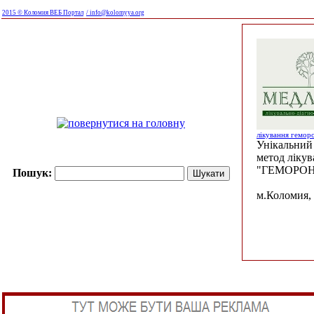
2015 © Коломия ВЕБ Портал
/ info@kolomyya.org
лікування гемор
Унікальний 
метод ліку
"ГЕМОРОН
Пошук:
м.Коломия, 