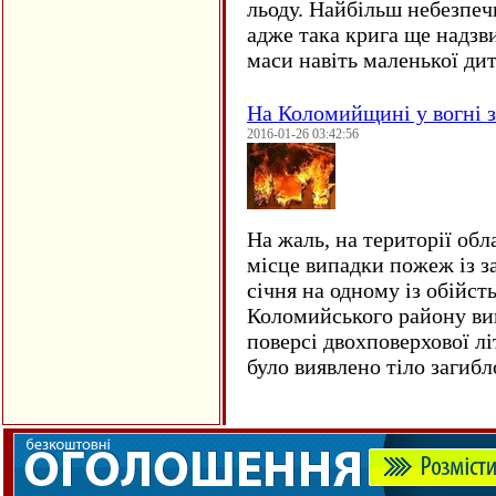
льоду. Найбільш небезпеч
адже така крига ще надзв
маси навіть маленької д
На Коломийщині у вогні 
2016-01-26 03:42:56
На жаль, на території обл
місце випадки пожеж із з
січня на одному із обійст
Коломийського району ви
поверсі двохповерхової лі
було виявлено тіло загиб