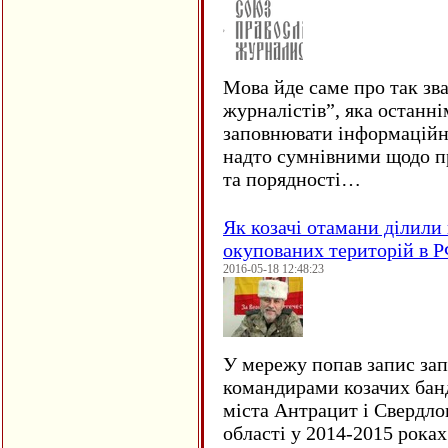
Мова йде саме про так зв
журналістів”, яка останні
заповнювати інформаційн
надто сумнівними щодо пр
та порядності…
Як козачі отамани ділили 
окупованих територій в 
2016-05-18 12:48:23
У мережу попав запис за
командирами козачих бан
міста Антрацит і Свердло
області у 2014-2015 рока