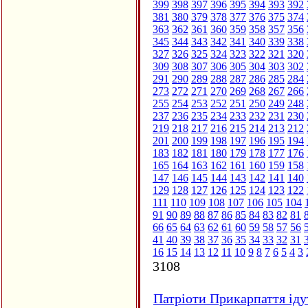
399
398
397
396
395
394
393
392
381
380
379
378
377
376
375
374
363
362
361
360
359
358
357
356
345
344
343
342
341
340
339
338
327
326
325
324
323
322
321
320
309
308
307
306
305
304
303
302
291
290
289
288
287
286
285
284
273
272
271
270
269
268
267
266
255
254
253
252
251
250
249
248
237
236
235
234
233
232
231
230
219
218
217
216
215
214
213
212
201
200
199
198
197
196
195
194
183
182
181
180
179
178
177
176
165
164
163
162
161
160
159
158
147
146
145
144
143
142
141
140
129
128
127
126
125
124
123
122
111
110
109
108
107
106
105
104
91
90
89
88
87
86
85
84
83
82
81
66
65
64
63
62
61
60
59
58
57
56
41
40
39
38
37
36
35
34
33
32
31
16
15
14
13
12
11
10
9
8
7
6
5
4
3
3108
Патріоти Прикарпаття іду