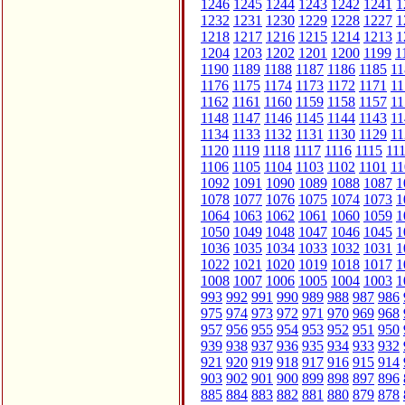
1246
1245
1244
1243
1242
1241
1
1232
1231
1230
1229
1228
1227
1
1218
1217
1216
1215
1214
1213
1
1204
1203
1202
1201
1200
1199
1
1190
1189
1188
1187
1186
1185
11
1176
1175
1174
1173
1172
1171
11
1162
1161
1160
1159
1158
1157
11
1148
1147
1146
1145
1144
1143
11
1134
1133
1132
1131
1130
1129
11
1120
1119
1118
1117
1116
1115
11
1106
1105
1104
1103
1102
1101
11
1092
1091
1090
1089
1088
1087
1
1078
1077
1076
1075
1074
1073
1
1064
1063
1062
1061
1060
1059
1
1050
1049
1048
1047
1046
1045
1
1036
1035
1034
1033
1032
1031
1
1022
1021
1020
1019
1018
1017
1
1008
1007
1006
1005
1004
1003
1
993
992
991
990
989
988
987
986
975
974
973
972
971
970
969
968
957
956
955
954
953
952
951
950
939
938
937
936
935
934
933
932
921
920
919
918
917
916
915
914
903
902
901
900
899
898
897
896
885
884
883
882
881
880
879
878