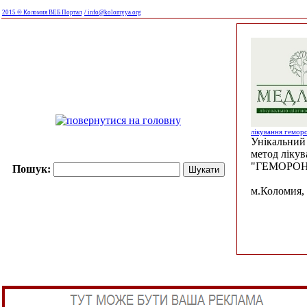
2015 © Коломия ВЕБ Портал
/ info@kolomyya.org
лікування гемор
Унікальний 
метод ліку
"ГЕМОРОН
Пошук:
м.Коломия, 