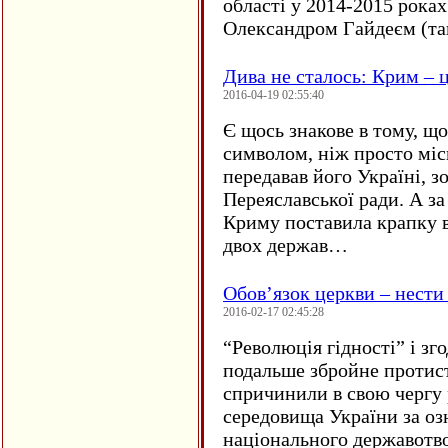
області у 2014-2015 рока
Олександром Гайдеєм (та
Дива не сталось: Крим – ц
2016-04-19 02:55:40
Є щось знакове в тому, що
символом, ніж просто мі
передавав його Україні, з
Переяславської ради. А за
Криму поставила крапку в
двох держав…
Обов’язок церкви – нести
2016-02-17 02:45:28
“
Революція гідності” і з
подальше збройне протис
спричинили в свою чергу
середовища України за оз
національного державот