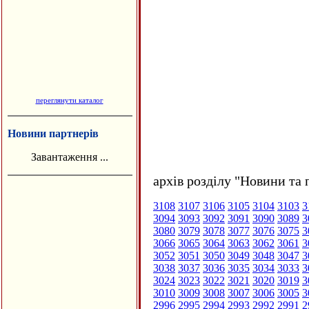
переглянути каталог
Новини партнерів
Завантаження ...
архів розділу "Новини та 
3108
3107
3106
3105
3104
3103
3
3094
3093
3092
3091
3090
3089
3
3080
3079
3078
3077
3076
3075
3
3066
3065
3064
3063
3062
3061
3
3052
3051
3050
3049
3048
3047
3
3038
3037
3036
3035
3034
3033
3
3024
3023
3022
3021
3020
3019
3
3010
3009
3008
3007
3006
3005
3
2996
2995
2994
2993
2992
2991
2