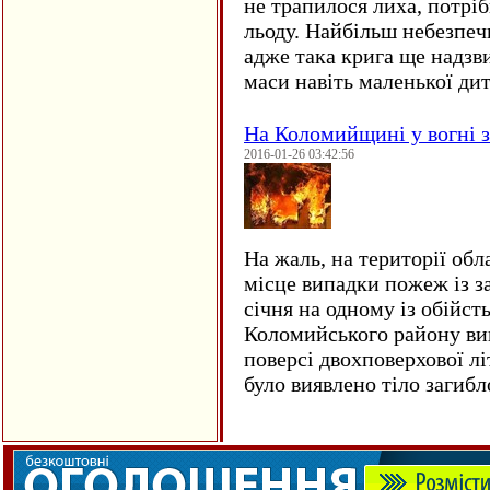
не трапилося лиха, потрі
льоду. Найбільш небезпеч
адже така крига ще надзв
маси навіть маленької д
На Коломийщині у вогні 
2016-01-26 03:42:56
На жаль, на території обл
місце випадки пожеж із з
січня на одному із обійст
Коломийського району ви
поверсі двохповерхової лі
було виявлено тіло загиб