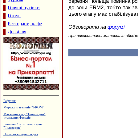
березня Польща повинна роз
до зони
ERM2
, тобто так з
Горящі путівки
цього етапу має стабілізува
Готелі
Ресторани, кафе
Обговорити на
форумі
Дозвілля
При використанні матеріалів обов'я
Будцентр "Деніго"
Готельний комплекс "Вербіж"
Салон-магазин "Меблі"
Виробництво еластичної резинки
Салон-магазин "Coffe-inn"