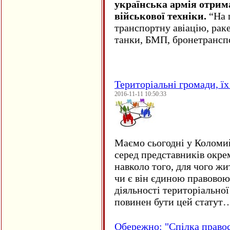
українська армія отрим
військової техніки.
“На ц
транспортну авіацію, рак
танки, БМП, бронетрансп
Територіальні громади, їх 
2016-11-11 10:50:33
Маємо сьогодні у Коломи
серед представників окре
навколо того, для чого жи
чи є він єдиною правовою
діяльності територіально
повинен бути цей статут
Обережно: "Спілка право