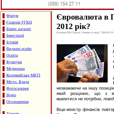
Євровалюта в П
Форум
Єпархія УГКЦ
2012 рік?
Бізнес каталог
Коломия ВЕБ Портал | Новини та події | 2009-02-18 
Інвестиції
Історія
Видатні особи
Освіта
Культура
Медицина
Коломийське МБТІ
Місто. Влада
незважаючи на іншу позицію
Фотогалерея
який розцінює, що з вп
Відео
квапитися не потрібно,
пові
Оголошення
Віце-міністр фінансів повт
Туризм