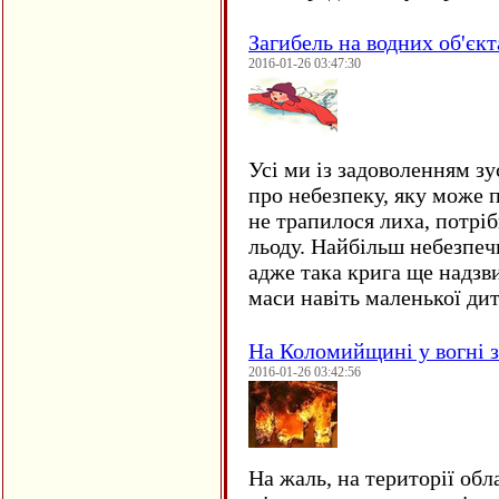
Загибель на водних об'єкт
2016-01-26 03:47:30
Усі ми із задоволенням зу
про небезпеку, яку може 
не трапилося лиха, потрі
льоду. Найбільш небезпеч
адже така крига ще надзв
маси навіть маленької д
На Коломийщині у вогні 
2016-01-26 03:42:56
На жаль, на території обл