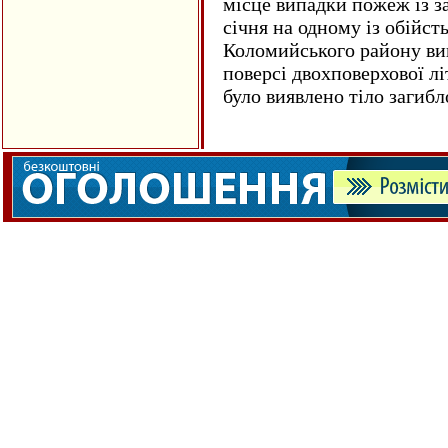
місце випадки пожеж із з
січня на одному із обійст
Коломийського району ви
поверсі двохповерхової лі
було виявлено тіло загиб