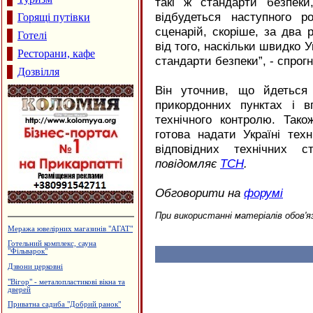
такі ж стандарти безпек
відбудеться наступного р
Горящі путівки
сценарій, скоріше, за два
Готелі
від того, наскільки швидко 
Ресторани, кафе
стандарти безпеки”, - спрог
Дозвілля
Він уточнив, що йдеться
прикордонних пунктах і в
технічного контролю. Та
готова надати Україні тех
відповідних технічних с
повідомляє
ТСН
.
Обговорити на
форумі
При використанні матеріалів обов'я
Будцентр "Деніго"
Салон-магазин "Coffe-inn"
Меблева фабрика "ТТТ"
Інтернет-кафе "OXY"
Готельний комплекс "Вербіж"