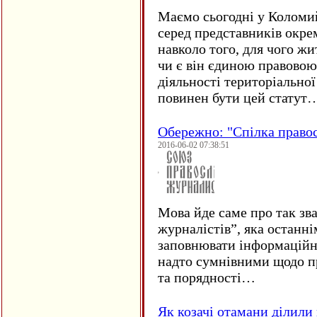
Маємо сьогодні у Коломи
серед представників окре
навколо того, для чого жи
чи є він єдиною правовою
діяльності територіально
повинен бути цей статут
Обережно: "Спілка право
2016-06-02 07:38:51
Мова йде саме про так зв
журналістів”, яка останні
заповнювати інформаційн
надто сумнівними щодо пр
та порядності…
Як козачі отамани ділили 