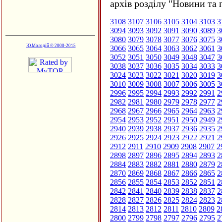
архів розділу "Новини та 
3108
3107
3106
3105
3104
3103
3
3094
3093
3092
3091
3090
3089
3
3080
3079
3078
3077
3076
3075
3
Ю.Молодій © 2000-2015
3066
3065
3064
3063
3062
3061
3
3052
3051
3050
3049
3048
3047
3
3038
3037
3036
3035
3034
3033
3
3024
3023
3022
3021
3020
3019
3
3010
3009
3008
3007
3006
3005
3
2996
2995
2994
2993
2992
2991
2
2982
2981
2980
2979
2978
2977
2
2968
2967
2966
2965
2964
2963
2
2954
2953
2952
2951
2950
2949
2
2940
2939
2938
2937
2936
2935
2
2926
2925
2924
2923
2922
2921
2
2912
2911
2910
2909
2908
2907
2
2898
2897
2896
2895
2894
2893
2
2884
2883
2882
2881
2880
2879
2
2870
2869
2868
2867
2866
2865
2
2856
2855
2854
2853
2852
2851
2
2842
2841
2840
2839
2838
2837
2
2828
2827
2826
2825
2824
2823
2
2814
2813
2812
2811
2810
2809
2
2800
2799
2798
2797
2796
2795
2