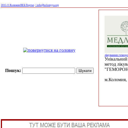
2015 © Коломия ВЕБ Портал
/ info@kolomyya.org
лікування гемор
Унікальний 
метод ліку
"ГЕМОРОН
Пошук:
м.Коломия, 