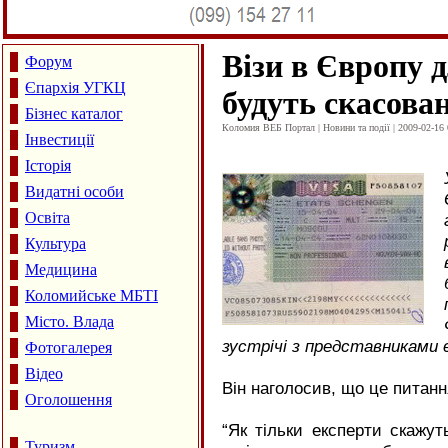
Візи в Європу 
Форум
Єпархія УГКЦ
будуть скасова
Бізнес каталог
Коломия ВЕБ Портал | Новини та події | 2009-02-16 
Інвестиції
Історія
Видатні особи
Освіта
Культура
Медицина
Коломийське МБТІ
Місто. Влада
зустрічі з представниками є
Фотогалерея
Відео
Він наголосив, що це питанн
Оголошення
“Як тільки експерти скажут
Туризм