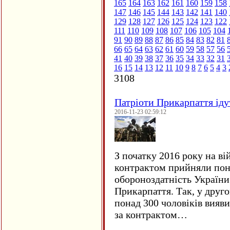
165
164
163
162
161
160
159
158
147
146
145
144
143
142
141
140
129
128
127
126
125
124
123
122
111
110
109
108
107
106
105
104
91
90
89
88
87
86
85
84
83
82
81
66
65
64
63
62
61
60
59
58
57
56
41
40
39
38
37
36
35
34
33
32
31
16
15
14
13
12
11
10
9
8
7
6
5
4
3
3108
Патріоти Прикарпаття іду
2016-11-23 02:59:12
З початку 2016 року на ві
контрактом прийняли понад
обороноздатність України 
Прикарпаття. Так, у друго
понад 300 чоловіків вияв
за контрактом…