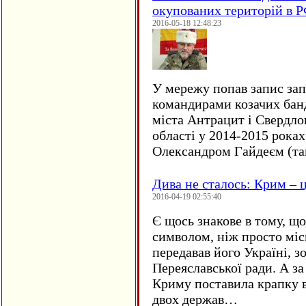
окупованих територій в 
2016-05-18 12:48:23
У мережу попав запис за
командирами козачих бан
міста Антрацит і Свердло
області у 2014-2015 рока
Олександром Гайдеєм (та
Дива не сталось: Крим – ц
2016-04-19 02:55:40
Є щось знакове в тому, що
символом, ніж просто мі
передавав його Україні, з
Переяславської ради. А за
Криму поставила крапку в
двох держав…