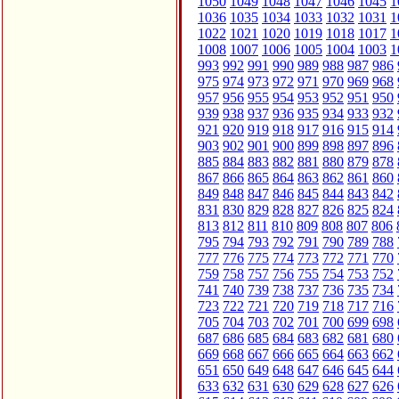
1050
1049
1048
1047
1046
1045
1
1036
1035
1034
1033
1032
1031
1
1022
1021
1020
1019
1018
1017
1
1008
1007
1006
1005
1004
1003
1
993
992
991
990
989
988
987
986
975
974
973
972
971
970
969
968
957
956
955
954
953
952
951
950
939
938
937
936
935
934
933
932
921
920
919
918
917
916
915
914
903
902
901
900
899
898
897
896
885
884
883
882
881
880
879
878
867
866
865
864
863
862
861
860
849
848
847
846
845
844
843
842
831
830
829
828
827
826
825
824
813
812
811
810
809
808
807
806
795
794
793
792
791
790
789
788
777
776
775
774
773
772
771
770
759
758
757
756
755
754
753
752
741
740
739
738
737
736
735
734
723
722
721
720
719
718
717
716
705
704
703
702
701
700
699
698
687
686
685
684
683
682
681
680
669
668
667
666
665
664
663
662
651
650
649
648
647
646
645
644
633
632
631
630
629
628
627
626