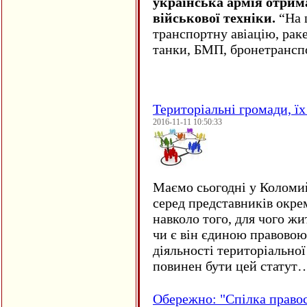
українська армія отрим
військової техніки.
“На ц
транспортну авіацію, рак
танки, БМП, бронетрансп
Територіальні громади, їх 
2016-11-11 10:50:33
Маємо сьогодні у Коломи
серед представників окре
навколо того, для чого жи
чи є він єдиною правовою
діяльності територіально
повинен бути цей статут
Обережно: "Спілка право