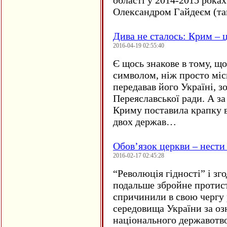
області у 2014-2015 рока
Олександром Гайдеєм (та
Дива не сталось: Крим – ц
2016-04-19 02:55:40
Є щось знакове в тому, що
символом, ніж просто мі
передавав його Україні, з
Переяславської ради. А за
Криму поставила крапку в
двох держав…
Обов’язок церкви – нести
2016-02-17 02:45:28
“
Революція гідності” і з
подальше збройне протис
спричинили в свою чергу
середовища України за оз
національного державот