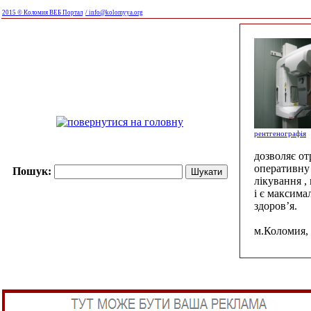
2015 © Коломия ВЕБ Портал
/ info@kolomyya.org
рентгенографія
дозволяє о
оперативну 
Пошук:
лікування ,
і є максима
здоров’я.
м.Коломия, 