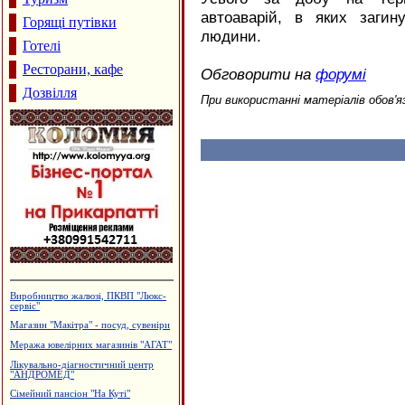
автоаварій, в яких заги
Горящі путівки
людини.
Готелі
Ресторани, кафе
Обговорити на
форумі
Дозвілля
При використанні матеріалів обов'я
Виробництво камертонів
Лікувально-діагностичний центр
"Поліфарм"
Ковальська майстерня
Виробництво еластичної резинки
Кафе "Звенислава"