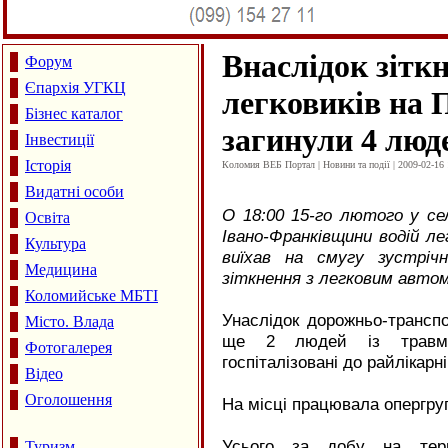
Внаслідок зітк
Форум
Єпархія УГКЦ
легковиків на 
Бізнес каталог
загинули 4 люд
Інвестиції
Історія
Коломия ВЕБ Портал | Новини та події | 2009-02-16 
Видатні особи
О 18:00 15-го лютого у се
Освіта
Івано-Франківщини водій л
Культура
виїхав на смугу зустріч
Медицина
зіткнення з легковим автом
Коломийське МБТІ
Унаслідок дорожньо-трансп
Місто. Влада
ще 2 людей із травмам
Фотогалерея
госпіталізовані до райлікарн
Відео
Оголошення
На місці працювала опергру
Усього за добу на терит
Туризм