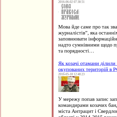
2016-06-02 07:38:51
Мова йде саме про так зв
журналістів”, яка останні
заповнювати інформаційн
надто сумнівними щодо пр
та порядності…
Як козачі отамани ділили 
окупованих територій в 
2016-05-18 12:48:23
У мережу попав запис за
командирами козачих бан
міста Антрацит і Свердло