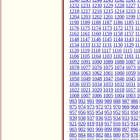
1232
1231
1230
1229
1228
1227
1
1218
1217
1216
1215
1214
1213
1
1204
1203
1202
1201
1200
1199
1
1190
1189
1188
1187
1186
1185
11
1176
1175
1174
1173
1172
1171
11
1162
1161
1160
1159
1158
1157
11
1148
1147
1146
1145
1144
1143
11
1134
1133
1132
1131
1130
1129
11
1120
1119
1118
1117
1116
1115
11
1106
1105
1104
1103
1102
1101
11
1092
1091
1090
1089
1088
1087
1
1078
1077
1076
1075
1074
1073
1
1064
1063
1062
1061
1060
1059
1
1050
1049
1048
1047
1046
1045
1
1036
1035
1034
1033
1032
1031
1
1022
1021
1020
1019
1018
1017
1
1008
1007
1006
1005
1004
1003
1
993
992
991
990
989
988
987
986
975
974
973
972
971
970
969
968
957
956
955
954
953
952
951
950
939
938
937
936
935
934
933
932
921
920
919
918
917
916
915
914
903
902
901
900
899
898
897
896
885
884
883
882
881
880
879
878