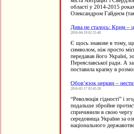
міста Антрацит і Свердлов
області у 2014-2015 рока
Олександром Гайдеєм (та
Дива не сталось: Крим – ц
2016-04-19 02:55:40
Є щось знакове в тому, щ
символом, ніж просто мі
передавав його Україні, з
Переяславської ради. А за
поставила крапку в розм
Обов’язок церкви – нести
2016-02-17 02:45:28
“
Революція гідності” і з
подальше збройне протис
спричинили в свою чергу
середовища України за оз
національного державот