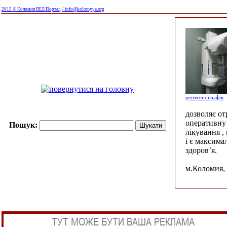
2015 © Коломия ВЕБ Портал
/ info@kolomyya.org
рентгенографія
дозволяє о
оперативну 
Пошук:
лікування ,
і є максима
здоров’я.
м.Коломия, 