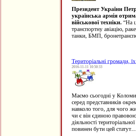
Президент України Пет
українська армія отрим
військової техніки.
“На ц
транспортну авіацію, рак
танки, БМП, бронетрансп
Територіальні громади, їх 
2016-11-11 10:50:33
Маємо сьогодні у Коломи
серед представників окре
навколо того, для чого жи
чи є він єдиною правовою
діяльності територіально
повинен бути цей статут