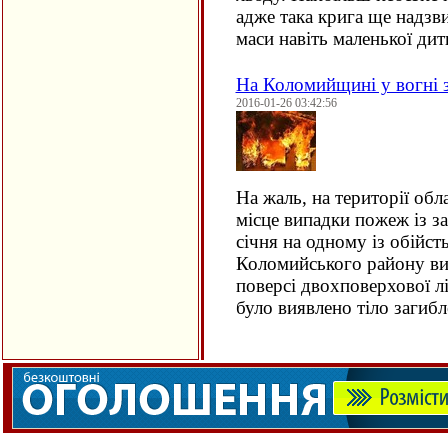
адже така крига ще надзви
маси навіть маленької д
На Коломийщині у вогні 
2016-01-26 03:42:56
На жаль, на території обл
місце випадки пожеж із з
січня на одному із обійст
Коломийського району в
поверсі двохповерхової лі
було виявлено тіло заги