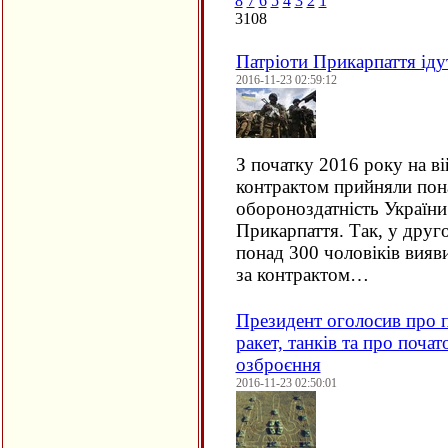
8
7
6
5
4
3
2
1
3108
Патріоти Прикарпаття іду
2016-11-23 02:59:12
З початку 2016 року на в
контрактом прийняли понад
обороноздатність України 
Прикарпаття. Так, у друг
понад 300 чоловіків вия
за контрактом…
Президент оголосив про п
ракет, танків та про поча
озброєння
2016-11-23 02:50:01