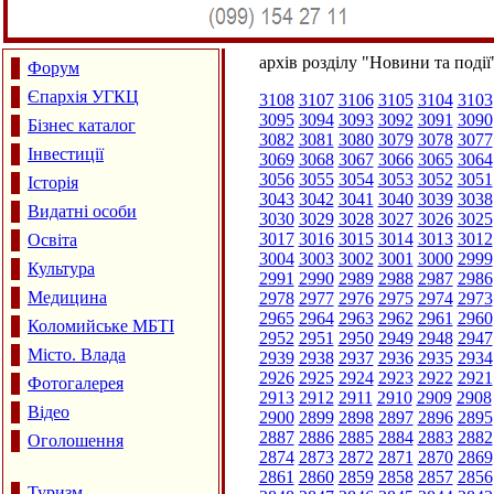
архів розділу "Новини та події
Форум
Єпархія УГКЦ
3108
3107
3106
3105
3104
3103
3095
3094
3093
3092
3091
3090
Бізнес каталог
3082
3081
3080
3079
3078
3077
Інвестиції
3069
3068
3067
3066
3065
3064
3056
3055
3054
3053
3052
3051
Історія
3043
3042
3041
3040
3039
3038
Видатні особи
3030
3029
3028
3027
3026
3025
3017
3016
3015
3014
3013
3012
Освіта
3004
3003
3002
3001
3000
2999
Культура
2991
2990
2989
2988
2987
2986
Медицина
2978
2977
2976
2975
2974
2973
2965
2964
2963
2962
2961
2960
Коломийське МБТІ
2952
2951
2950
2949
2948
2947
Місто. Влада
2939
2938
2937
2936
2935
2934
2926
2925
2924
2923
2922
2921
Фотогалерея
2913
2912
2911
2910
2909
2908
Відео
2900
2899
2898
2897
2896
2895
2887
2886
2885
2884
2883
2882
Оголошення
2874
2873
2872
2871
2870
2869
2861
2860
2859
2858
2857
2856
Туризм