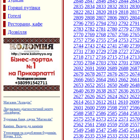
2848
2847
2846
2845
2844
2843
2835
2834
2833
2832
2831
2830
Горящі путівки
2822
2821
2820
2819
2818
2817
Готелі
2809
2808
2807
2806
2805
2804
2796
2795
2794
2793
2792
2791
Ресторани, кафе
2783
2782
2781
2780
2779
2778
Дозвілля
2770
2769
2768
2767
2766
2765
2757
2756
2755
2754
2753
2752
2744
2743
2742
2741
2740
2739
2731
2730
2729
2728
2727
2726
2718
2717
2716
2715
2714
2713
2705
2704
2703
2702
2701
2700
2692
2691
2690
2689
2688
2687
2679
2678
2677
2676
2675
2674
2666
2665
2664
2663
2662
2661
2653
2652
2651
2650
2649
2648
2640
2639
2638
2637
2636
2635
2627
2626
2625
2624
2623
2622
2614
2613
2612
2611
2610
2609
Приватна садиба "Добрий ранок"
2601
2600
2599
2598
2597
2596
Магазин-склад "Теплий дім",
2588
2587
2586
2585
2584
2583
утеплення фасадів
2575
2574
2573
2572
2571
2570
Гуртовня канцтоварів
2562
2561
2560
2559
2558
2557
Кафе "Fresh"
2549
2548
2547
2546
2545
2544
Монтаж та ремонт електропроводки
2536
2535
2534
2533
2532
2531