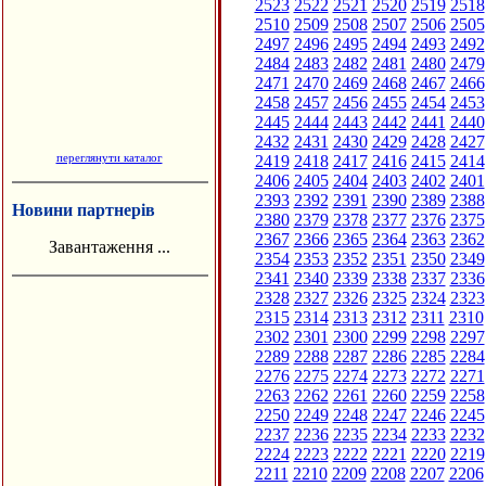
2523
2522
2521
2520
2519
2518
2510
2509
2508
2507
2506
2505
2497
2496
2495
2494
2493
2492
2484
2483
2482
2481
2480
2479
2471
2470
2469
2468
2467
2466
2458
2457
2456
2455
2454
2453
2445
2444
2443
2442
2441
2440
2432
2431
2430
2429
2428
2427
переглянути каталог
2419
2418
2417
2416
2415
2414
2406
2405
2404
2403
2402
2401
2393
2392
2391
2390
2389
2388
Новини партнерів
2380
2379
2378
2377
2376
2375
2367
2366
2365
2364
2363
2362
Завантаження ...
2354
2353
2352
2351
2350
2349
2341
2340
2339
2338
2337
2336
2328
2327
2326
2325
2324
2323
2315
2314
2313
2312
2311
2310
2302
2301
2300
2299
2298
2297
2289
2288
2287
2286
2285
2284
2276
2275
2274
2273
2272
2271
2263
2262
2261
2260
2259
2258
2250
2249
2248
2247
2246
2245
2237
2236
2235
2234
2233
2232
2224
2223
2222
2221
2220
2219
2211
2210
2209
2208
2207
2206