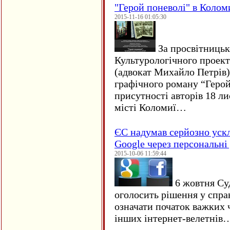
"Герой поневолі" в Колом
2015-11-16 01:05:30
За просвітницько
Культурологічного проект
(адвокат Михайло Петрів)
графічного роману “Герой 
присутності авторів 18 ли
місті Коломиї…
ЄC надумав серйозно уск
Google через персональні 
2015-10-06 11:59:44
6 жовтня Су
оголосить рішення у спра
означати початок важких ч
інших інтернет-велетнів