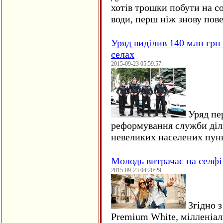
хотів трошки побути на со
води, перш ніж знову пове
Уряд виділив 140 млн грн
селах
2015-09-23 05:59:57
Уряд пер
реформування служби діл
невеликих населених пун
Молодь витрачає на селфі 
2015-09-23 04:20:29
Згідно з
Premium White, мілленіал