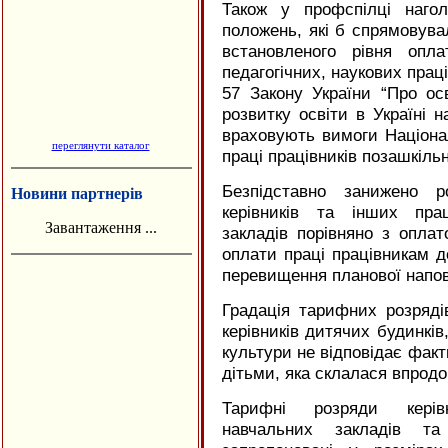
Також у профспілці наго
положень, які б спрямовува
встановленого рівня опла
педагогічних, наукових прац
57 Закону України “Про ос
розвитку освіти в Україні н
враховують вимоги Націонал
переглянути каталог
праці працівників позашкіль
Безпідставно занижено р
Новини партнерів
керівників та інших пра
Завантаження ...
закладів порівняно з опла
оплати праці працівникам д
перевищення планової напов
Градація тарифних розрядів
керівників дитячих будинків
культури не відповідає факт
дітьми, яка склалася впродо
Тарифні розряди керівн
навчальних закладів та