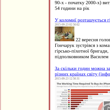
90-х - початку 2000-х) ви
54 години на рік
У коломиї розташується г
2015-09-23 02:50:02
22 вересня голо
Гончарук зустрівся з ком
гірсько-піхотної бригади,
підполковником Василем 
За скільки годин можна з
різних країнах світу (інф
2015-09-23 12:50:31