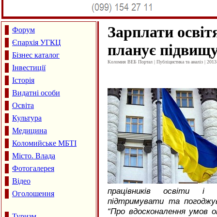
Зарплати освіт
Форум
Єпархія УГКЦ
планує підвищ
Бізнес каталог
Коломия ВЕБ Портал | Публіцистика та аналіз | 2013
Інвестиції
Історія
Видатні особи
Освіта
Культура
Медицина
Коломийське МБТІ
Місто. Влада
Фотогалерея
Відео
працівників освіти і 
Оголошення
підтримувати та погоджу
“Про вдосконалення умов о
Туризм