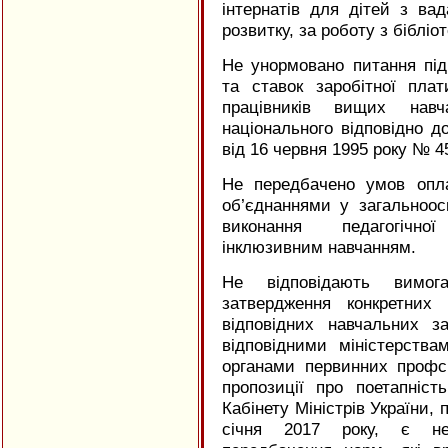
інтернатів для дітей з в
розвитку, за роботу з біблі
Не унормовано питання під
та ставок заробітної плат
працівників вищих навч
національного відповідно д
від 16 червня 1995 року № 4
Не передбачено умов опл
об’єднаннями у загальноос
виконання педагогі
інклюзивним навчанням.
Не відповідають вимог
затвердження конкретних
відповідних навчальних за
відповідними міністерств
органами первинних профсп
пропозиції про поетапніст
Кабінету Міністрів України, 
січня 2017 року, є не