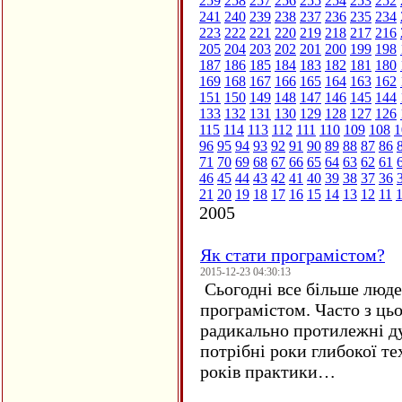
259
258
257
256
255
254
253
252
241
240
239
238
237
236
235
234
223
222
221
220
219
218
217
216
205
204
203
202
201
200
199
198
187
186
185
184
183
182
181
180
169
168
167
166
165
164
163
162
151
150
149
148
147
146
145
144
133
132
131
130
129
128
127
126
115
114
113
112
111
110
109
108
1
96
95
94
93
92
91
90
89
88
87
86
71
70
69
68
67
66
65
64
63
62
61
46
45
44
43
42
41
40
39
38
37
36
21
20
19
18
17
16
15
14
13
12
11
2005
Як стати програмістом?
2015-12-23 04:30:13
Сьогодні все більше люде
програмістом. Часто з ць
радикально протилежні ду
потрібні роки глибокої те
років практики…