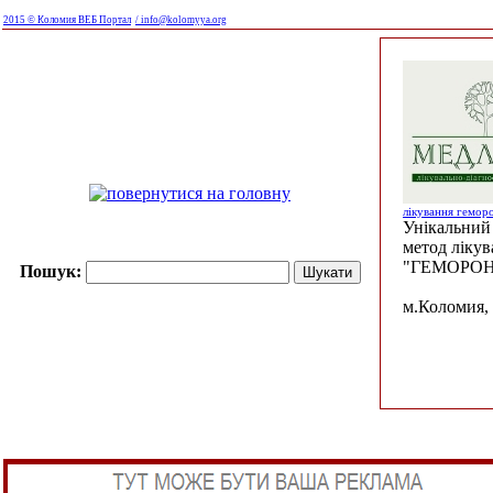
2015 © Коломия ВЕБ Портал
/ info@kolomyya.org
лікування гемор
Унікальний 
метод ліку
"ГЕМОРОН
Пошук:
м.Коломия, 