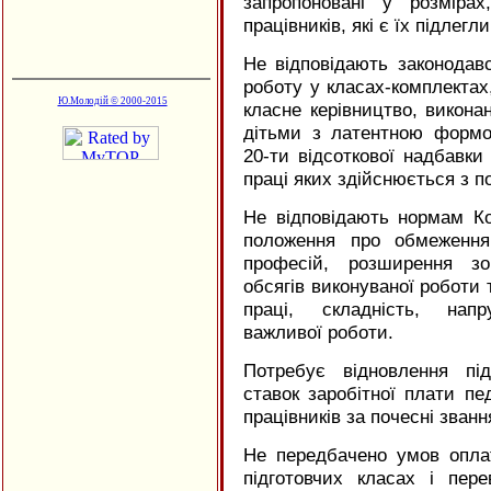
запропоновані у розміра
працівників, які є їх підлегл
Не відповідають законодав
роботу у класах-комплектах
Ю.Молодій © 2000-2015
класне керівництво, виконан
дітьми з латентною формо
20-ти відсоткової надбавки
праці яких здійснюється з п
Не відповідають нормам Ко
положення про обмеження
професій, розширення зо
обсягів виконуваної роботи 
праці, складність, напр
важливої роботи.
Потребує відновлення пі
ставок заробітної плати пед
працівників за почесні зван
Не передбачено умов оплат
підготовчих класах і пере