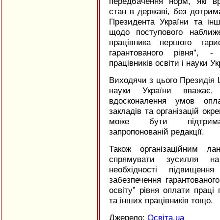
передбачення норм, які в
стан в державі, без дотрима
Президента України та інш
щодо поступового наближ
працівника першого тари
гарантованого рівня”, 
працівників освіти і науки Ук
Виходячи з цього Президія Ц
науки України вважає
вдосконалення умов опла
закладів та організацій ок
може бути підтри
запропонованій редакції.
Також організаційним ла
спрямувати зусилля на
необхідності підвищення
забезпечення гарантованог
освіту” рівня оплати праці 
та інших працівників тощо.
Джерело:
Освіта.ua