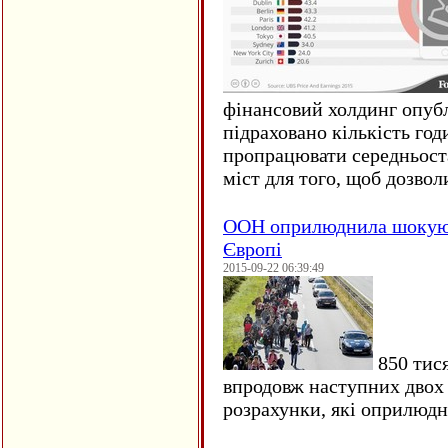
фінансовий холдинг опубл
підраховано кількість год
пропрацювати середньост
міст для того, щоб дозволи
ООН оприлюднила шокуюч
Європі
2015-09-22 06:39:49
850 тися
впродовж наступних двох 
розрахунки, які оприлюд