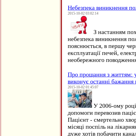
Небезпека виникнення п
2015-10-02 03:02:14
З настанням пох
небезпека виникнення по
пояснюється, в першу чер
експлуатації печей, елект
необережного поводження
Про прощання з життям: у
виконує останні бажання 
2015-10-02 01:45:07
У 2006-ому році 
допомоги перевозив пацієн
Пацієнт - смертельно хво
місяці поспіль на лікарня
дуже хотів побачити кана