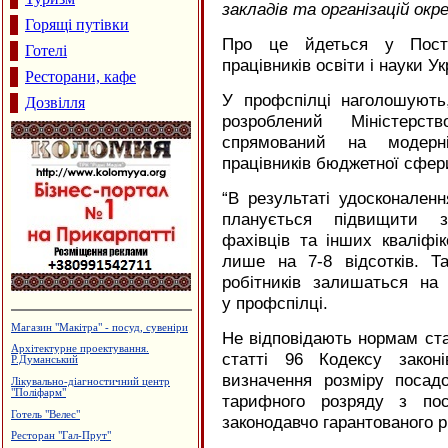
закладів та організацій ок
Горящі путівки
Про це йдеться у Поста
Готелі
працівників освіти і науки Ук
Ресторани, кафе
У профспілці наголошують
Дозвілля
розроблений Міністерст
спрямований на модерн
працівників бюджетної сфер
“
В результаті удосконален
планується підвищити за
фахівців та інших кваліфі
лише на 7-8 відсотків. Та
робітників залишаться на 
у профспілці.
Готельний комплекс "Вербіж"
Не відповідають нормам стат
Ковальські майстерні Новосельських
статті 96 Кодексу закон
Меблева фабрика "ТТТ"
визначення розміру посад
Виробництво камертонів
тарифного розряду з по
Дзвони церковні
законодавчо гарантованого р