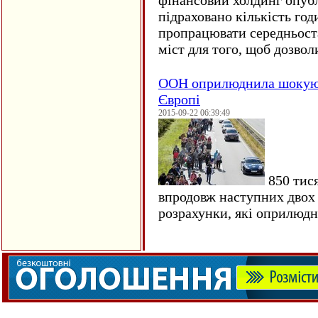
фінансовий холдинг опубл
підраховано кількість год
пропрацювати середньост
міст для того, щоб дозволи
ООН оприлюднила шокуюч
Європі
2015-09-22 06:39:49
850 тися
впродовж наступних двох 
розрахунки, які оприлюд