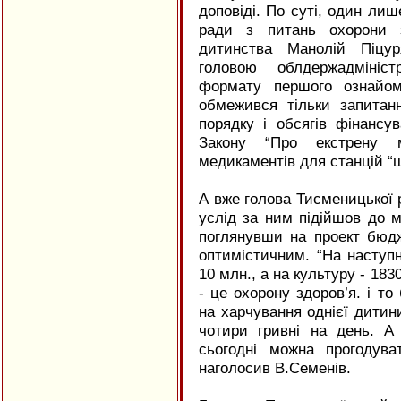
доповіді. По суті, один лише
ради з питань охорони з
дитинства Манолій Піцур
головою облдержадмініс
формату першого ознайом
обмежився тільки запитан
порядку і обсягів фінансу
Закону “Про екстрену м
медикаментів для станцій “ш
А вже голова Тисменицької
услід за ним підійшов до м
поглянувши на проект бюдж
оптимістичним. “На наступн
10 млн., а на культуру - 183
- це охорону здоров’я. і т
на харчування однієї дитин
чотири гривні на день. А
сьогодні можна прогодува
наголосив В.Семенів.