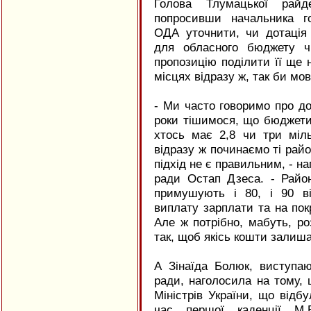
Голова Тлумацької райде
попросивши начальника го
ОДА уточнити, чи дотація
для обласного бюджету ч
пропозицію поділити її ще н
місцях відразу ж, так би мо
- Ми часто говоримо про до
роки тішимося, що бюджети 
хтось має 2,8 чи три міл
відразу ж починаємо ті райо
підхід не є правильним, - н
ради Остап Дзеса. - Райо
примушують і 80, і 90 ві
виплату зарплати та на по
Але ж потрібно, мабуть, ро
так, щоб якісь кошти залиша
А Зінаїда Болюк, виступаю
ради, наголосила на тому, 
Міністрів України, що відб
час першої каденції М.