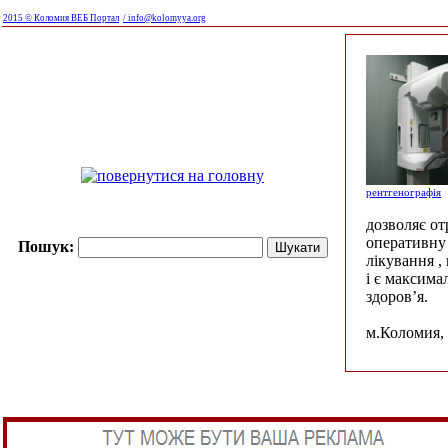
2015 © Коломия ВЕБ Портал
/ info@kolomyya.org
рентгенографія
дозволяє о
оперативну 
Пошук:
лікування ,
і є максима
здоров’я.
м.Коломия, 