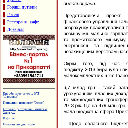
обласної ради.
Горящі путівки
Готелі
Представляючи проект б
фінансового управління Гал
Ресторани, кафе
розрахунку враховувалися т
Дозвілля
розміру мінімальної зарплати
та прожиткового мінімуму,
енергоносії та підвищен
незахищеним верствам насе
Окрім того, під час об
бюджету-2013 виринуло і пи
малокомплектних шкіл Івано
6,7 млрд грн - такий заг
урахуванням власних доход
Будцентр "Деніго"
та міжбюджетних трансферт
Ресторан "Гал-Прут"
2013 рік. Це на 479 млн грн,
Страйкбол
мала бюджетна сфера Прикар
Інтернет-кафе "OXY"
Будівельний центр "ВАШ ДІМ"
- Щодо обласного бюджету