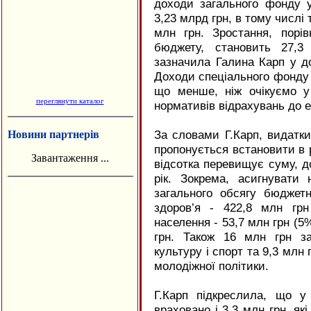
доходи загального фонду 
3,23 млрд грн, в тому числі
млн грн. Зростання, порів
бюджету, становить 27,3
зазначила Галина Карп у доп
Доходи спеціального фонду 
що менше, ніж очікуємо у 
переглянути каталог
нормативів відрахувань до е
За словами Г.Карп, видатки
Новини партнерів
пропонується встановити в р
Завантаження ...
відсотка перевищує суму, д
рік. Зокрема, асигнувати
загального обсягу бюджетн
здоров’я - 422,8 млн грн
населення - 53,7 млн грн (5%
грн. Також 16 млн грн з
культуру і спорт та 9,3 млн 
молодіжної політики.
Г.Карп підкреслила, що у
враховано і 3,3 млн грн, які