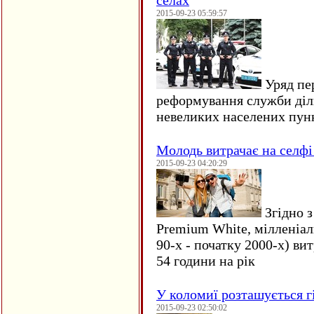
селах
2015-09-23 05:59:57
Уряд пер
реформування служби діл
невеликих населених пун
Молодь витрачає на селфі 
2015-09-23 04:20:29
Згідно з
Premium White, мілленіал
90-х - початку 2000-х) ви
54 години на рік
У коломиї розташується г
2015-09-23 02:50:02