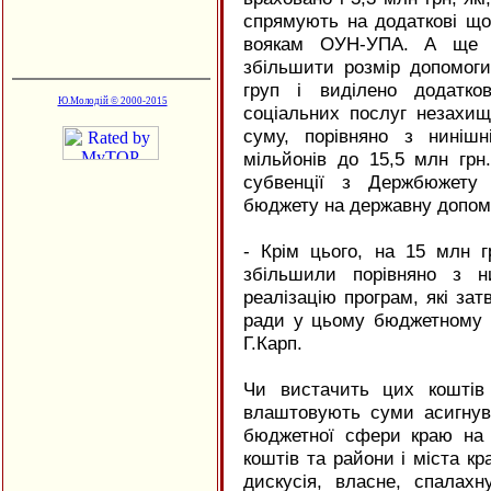
спрямують на додаткові щом
воякам ОУН-УПА. А ще т
збільшити розмір допомоги
груп і виділено додатко
Ю.Молодій © 2000-2015
соціальних послуг незахи
суму, порівняно з ниніш
мільйонів до 15,5 млн грн
субвенції з Держбюжету 
бюджету на державну допомог
- Крім цього, на 15 млн г
збільшили порівняно з н
реалізацію програм, які зат
ради у цьому бюджетному п
Г.Карп.
Чи вистачить цих коштів 
влаштовують суми асигнув
бюджетної сфери краю на 2
коштів та райони і міста кр
дискусія, власне, спалах