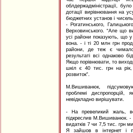
облдержадміністрації, бул
дотації вирівнювання на у
бюджетних установ і чисель
- Рогатинського, Галицького
Верховинського. “Але що в
усі райони показують, що у
вона. - і ті 20 млн грн прод
райони, де теж є чимал
результаті всі однаково бі
Якщо порівнювати, то виход
шкіл є 40 тис. грн на рік
розвиток”.
М.Вишиванюк, підсумову
проблемі диспропорцій, я
невідкладно вирішувати.
- На превеликий жаль, в
підкреслив М.Вишиванюк. -
видатків 7 чи 7,5 тис. грн м
Я зайшов в інтернет і п