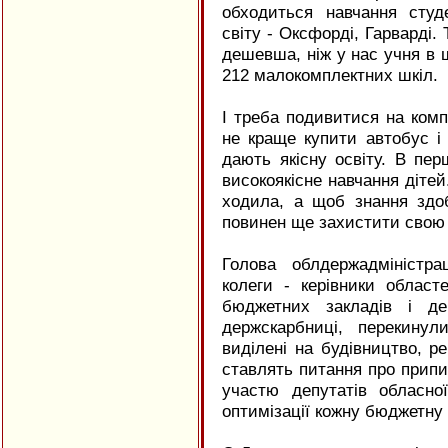
обходиться навчання студ
світу - Оксфорді, Гарварді. 
дешевша, ніж у нас учня в ш
212 малокомплектних шкіл.
I треба подивитися на комп
не краще купити автобус і 
дають якісну освіту. В пе
високоякісне навчання діте
ходила, а щоб знання здоб
повинен ще захистити свою
Голова облдержадміністра
колеги - керівники облас
бюджетних закладів і д
держскарбниці, перекину
виділені на будівництво, ре
ставлять питання про припин
участю депутатів обласно
оптимізації кожну бюджетну 