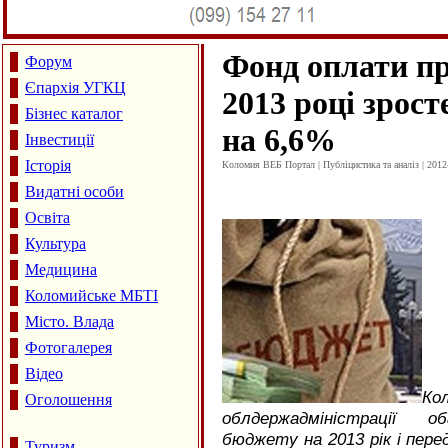
Фонд оплати пр
Форум
Єпархія УГКЦ
2013 році зрост
Бізнес каталог
на 6,6%
Інвестиції
Історія
Коломия ВЕБ Портал | Публіцистика та аналіз | 2012
Видатні особи
Освіта
Культура
Медицина
Коломийське МБТІ
Місто. Влада
Фотогалерея
Відео
Ко
Оголошення
облдержадміністрації 
бюджету на 2013 рік і перед
Туризм