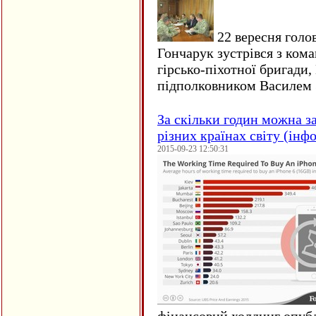
22 вересня голо
Гончарук зустрівся з ком
гірсько-піхотної бригади,
підполковником Василем 
За скільки годин можна з
різних країнах світу (інф
2015-09-23 12:50:31