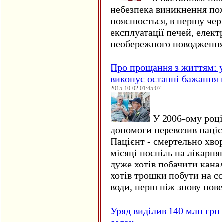
небезпека виникнення по
пояснюється, в першу чер
експлуатації печей, елект
необережного поводження
Про прощання з життям: у
виконує останні бажання 
2015-10-02 01:45:07
У 2006-ому році 
допомоги перевозив пацієн
Пацієнт - смертельно хво
місяці поспіль на лікарня
дуже хотів побачити кана
хотів трошки побути на со
води, перш ніж знову пове
Уряд виділив 140 млн грн