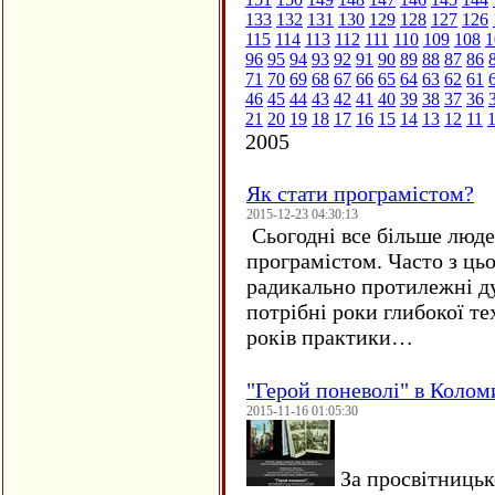
133
132
131
130
129
128
127
126
115
114
113
112
111
110
109
108
1
96
95
94
93
92
91
90
89
88
87
86
71
70
69
68
67
66
65
64
63
62
61
46
45
44
43
42
41
40
39
38
37
36
21
20
19
18
17
16
15
14
13
12
11
2005
Як стати програмістом?
2015-12-23 04:30:13
Сьогодні все більше люде
програмістом. Часто з ць
радикально протилежні ду
потрібні роки глибокої те
років практики…
"Герой поневолі" в Колом
2015-11-16 01:05:30
За просвітницько