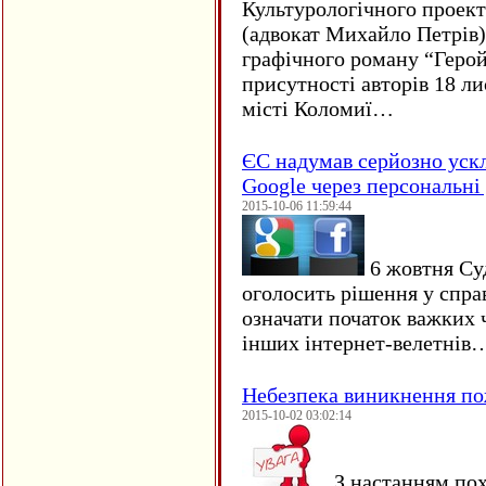
Культурологічного проект
(адвокат Михайло Петрів)
графічного роману “Герой 
присутності авторів 18 ли
місті Коломиї…
ЄC надумав серйозно уск
Google через персональні 
2015-10-06 11:59:44
6 жовтня Су
оголосить рішення у спра
означати початок важких ч
інших інтернет-велетнів
Небезпека виникнення п
2015-10-02 03:02:14
З настанням пох