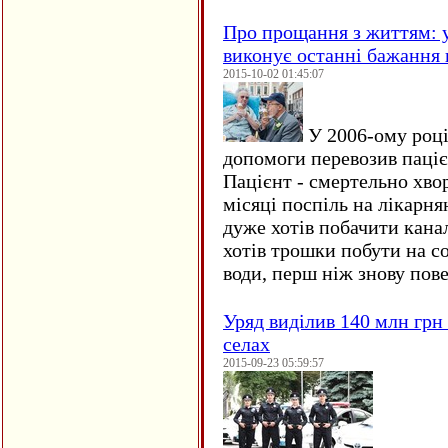
Про прощання з життям: у
виконує останні бажання 
2015-10-02 01:45:07
У 2006-ому році 
допомоги перевозив пацієн
Пацієнт - смертельно хво
місяці поспіль на лікарня
дуже хотів побачити кана
хотів трошки побути на со
води, перш ніж знову пове
Уряд виділив 140 млн грн
селах
2015-09-23 05:59:57