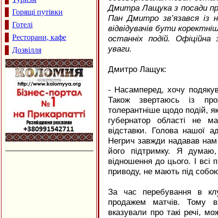
Дмитра Лащука з посади пр
Горящі путівки
Пан Дмитро зв’язався із 
Готелі
відвідувачів бути коректні
Ресторани, кафе
останніх подій. Офіційн
уваги.
Дозвілля
Дмитро Лащук:
- Насамперед, хочу подякув
Також звертаюсь із про
толерантніше щодо подій, як
губернатор області не м
відставки. Голова нашої а
Негрич завжди надавав нам 
його підтримку. Я думаю
відношення до цього. І всі 
приводу, не мають під собо
За час перебування в кл
продажем матчів. Тому вб
вказували про такі речі, м