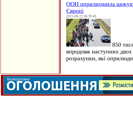
ООН оприлюднила шокуюч
Європі
2015-09-22 06:39:49
850 тися
впродовж наступних двох 
розрахунки, які оприлюд