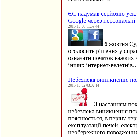
ЄC надумав серйозно уск
Google через персональні 
2015-10-06 11:59:44
6 жовтня Су
оголосить рішення у спра
означати початок важких ч
інших інтернет-велетнів
Небезпека виникнення п
2015-10-02 03:02:14
З настанням пох
небезпека виникнення по
пояснюється, в першу чер
експлуатації печей, елект
необережного поводження