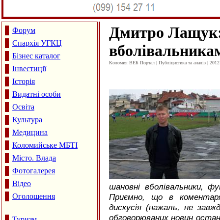
Дмитро Лащук
Форум
Єпархія УГКЦ
вболівальникам
Бізнес каталог
Коломия ВЕБ Портал | Публіцистика та аналіз | 2012
Інвестиції
Історія
Видатні особи
Освіта
Культура
Медицина
Коломийське МБТІ
Місто. Влада
Фотогалерея
Відео
шановні вболівальники, ф
Оголошення
Приємно, що в коментар
дискусія (нажаль, не завж
обговорюваних новин остан
Туризм