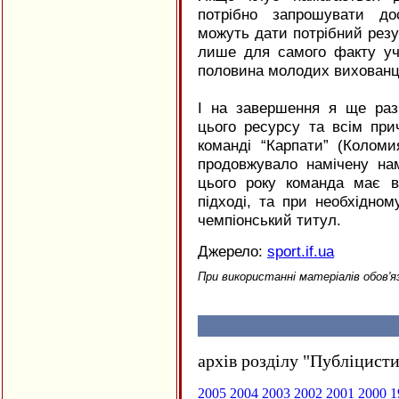
потрібно запрошувати до
можуть дати потрібний резу
лише для самого факту уча
половина молодих вихованц
І на завершення я ще раз
цього ресурсу та всім пр
команді “Карпати” (Коломи
продовжувало намічену на
цього року команда має в
підході, та при необхідном
чемпіонський титул.
Джерело:
sport.if.ua
При використанні матеріалів обов'я
архів розділу "Публіцисти
2005
2004
2003
2002
2001
2000
1