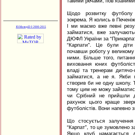
такими речами, пов’язаними 
Щодо розвитку футболу 
зокрема. Я колись в Печені
І ми маємо вже певні резул
Ю.Молодій © 2000-2015
займатися, вже залучають
ДЮФЛ України за “Прикарпат
“Карпати”. Це були діти
почавши роботу у великому
ними. Більше того, питанн
виховання юних футболіст
владі та тренерам дитячо
займатися, а не я. Якби м
створив би не одну школу. Т
тому цим не можу займатися
чи Срібний не прийшли д
рахунок цього краще зве
футболістів. Вони напевно з
Що стосується залучення
“Карпат”, то це зумовлено з
Якщо клуб намагається д