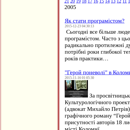
21
20
19
18
17
16
15
14
13
12
11
2005
Як стати програмістом?
2015-12-23 04:30:13
Сьогодні все більше люде
програмістом. Часто з ць
радикально протилежні ду
потрібні роки глибокої те
років практики…
"Герой поневолі" в Колом
2015-11-16 01:05:30
За просвітницько
Культурологічного проект
(адвокат Михайло Петрів)
графічного роману “Герой 
присутності авторів 18 ли
місті Коломиї…