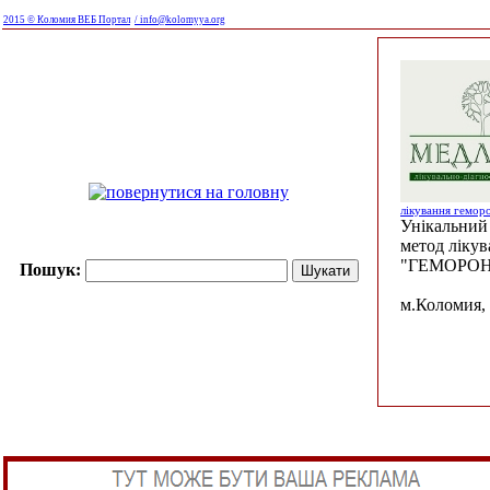
2015 © Коломия ВЕБ Портал
/ info@kolomyya.org
лікування гемор
Унікальний 
метод ліку
"ГЕМОРОН
Пошук:
м.Коломия, 