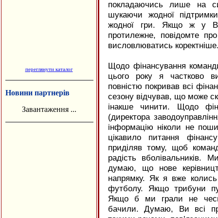
покладаючись лише на си
шукаючи жодної підтримки
жодної гри. Якщо ж у Ва
протилежне, повідомте пр
висловлюватись коректніше
Щодо фінансування команди
переглянути каталог
цього року я частково в
повністю покривав всі фінанс
Новини партнерів
сезону відчував, що може ск
інакше чинити. Щодо фін
Завантаження ...
(директора заводоуправлінн
інформацію ніколи не пош
цікавило питання фінанс
приділяв тому, щоб коман
радість вболівальників. 
думаю, що нове керівниц
напрямку. Як я вже колись
футболу. Якщо трибуни пу
Якщо б ми грали не чесн
бачили. Думаю, Ви всі пр