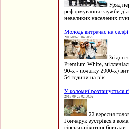
Уряд пер
реформування служби діл
невеликих населених пун
Молодь витрачає на селфі 
2015-09-23 04:20:29
Згідно з
Premium White, мілленіал
90-х - початку 2000-х) ви
54 години на рік
У коломиї розташується г
2015-09-23 02:50:02
22 вересня голо
Гончарук зустрівся з ком
гірсько-піхотної бригади,