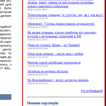
лова БО
літаків, ракет, танків та про початок розробки
ужб для
нового ракетного озброєння
ї, було
2016-11-23 02:50:01
ентром
Територіальні громади, їх статути: що, як і для кого?
 деяких
2016-11-11 10:50:33
Обережно: "Спілка православних журналістів"
одійної
2016-06-02 07:38:51
восвіт»,
Як козачі отамани ділили прибуток від продажу
адження
вугілля з окупованих територій в РФ
творчої
2016-05-18 12:48:23
й-сиріт
Дива не сталось: Крим – це Україна!
проекту
2016-04-19 02:55:40
й центр
чому та
Обов’язок церкви – нести мир і любов
адів до
2016-02-17 02:45:28
корисно
Чергові ілюзії російської пропаганди
тись, з
2016-01-28 03:10:58
и? Або,
Загибель на водних об'єктах
2016-01-26 03:47:30
На Коломийщині у вогні загинула людина
2016-01-26 03:42:56
усі публікації
Новини партнерів