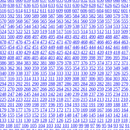
662
661
660
659
658
657
656
655
654
653
652
651
650
649
648
647
639
638
637
636
635
634
633
632
631
630
629
628
627
626
625
624
616
615
614
613
612
611
610
609
608
607
606
605
604
603
602
601
593
592
591
590
589
588
587
586
585
584
583
582
581
580
579
578
570
569
568
567
566
565
564
563
562
561
560
559
558
557
556
555
547
546
545
544
543
542
541
540
539
538
537
536
535
534
533
532
524
523
522
521
520
519
518
517
516
515
514
513
512
511
510
509
501
500
499
498
497
496
495
494
493
492
491
490
489
488
487
486
478
477
476
475
474
473
472
471
470
469
468
467
466
465
464
463
455
454
453
452
451
450
449
448
447
446
445
444
443
442
441
440
432
431
430
429
428
427
426
425
424
423
422
421
420
419
418
417
409
408
407
406
405
404
403
402
401
400
399
398
397
396
395
394
386
385
384
383
382
381
380
379
378
377
376
375
374
373
372
371
363
362
361
360
359
358
357
356
355
354
353
352
351
350
349
348
340
339
338
337
336
335
334
333
332
331
330
329
328
327
326
325
317
316
315
314
313
312
311
310
309
308
307
306
305
304
303
302
294
293
292
291
290
289
288
287
286
285
284
283
282
281
280
279
271
270
269
268
267
266
265
264
263
262
261
260
259
258
257
256
248
247
246
245
244
243
242
241
240
239
238
237
236
235
234
233
225
224
223
222
221
220
219
218
217
216
215
214
213
212
211
210
202
201
200
199
198
197
196
195
194
193
192
191
190
189
188
187
179
178
177
176
175
174
173
172
171
170
169
168
167
166
165
164
156
155
154
153
152
151
150
149
148
147
146
145
144
143
142
141
133
132
131
130
129
128
127
126
125
124
123
122
121
120
119
118
09
108
107
106
105
104
103
102
101
100
99
98
97
96
95
94
93
92
91