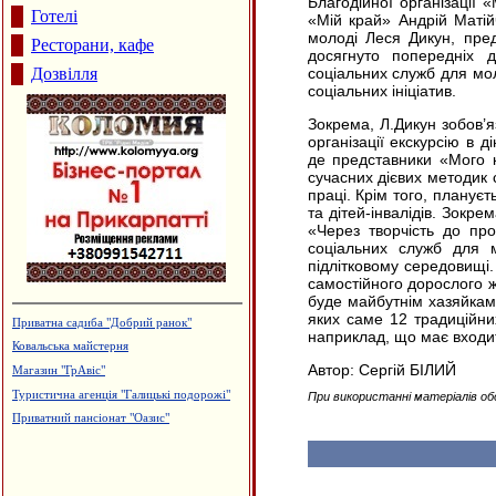
Благодійної організації 
Готелі
«Мій край» Андрій Матій
молоді Леся Дикун, пред
Ресторани, кафе
досягнуто попередніх
Дозвілля
соціальних служб для мол
соціальних ініціатив.
Зокрема, Л.Дикун зобов’я
організації екскурсію в д
де представники «Мого 
сучасних дієвих методик 
праці. Крім того, планує
та дітей-інвалідів. Зокр
«Через творчість до про
соціальних служб для 
підлітковому середовищі.
самостійного дорослого ж
буде майбутнім хазяйкам,
яких саме 12 традиційних
Приватна садиба "Добрий ранок"
наприклад, що має входи
Ковальська майстерня
Автор: Сергій БІЛИЙ
Магазин "ГрАвіс"
Туристична агенція "Галицькі подорожі"
При використанні матеріалів об
Приватний пансіонат "Оазис"