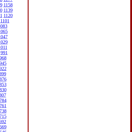
9
1158
0
1139
1
1120
1101
1083
1065
1047
1029
1011
991
968
945
922
899
876
853
830
807
784
761
738
715
692
669