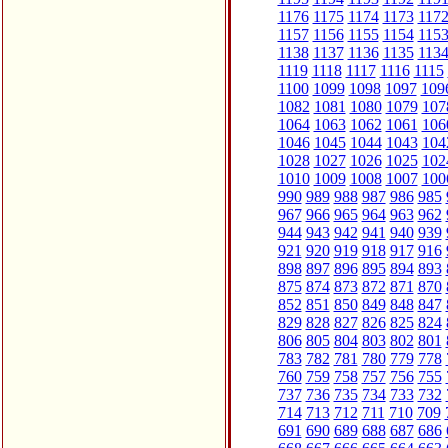
1176
1175
1174
1173
117
1157
1156
1155
1154
115
1138
1137
1136
1135
113
1119
1118
1117
1116
1115
1100
1099
1098
1097
109
1082
1081
1080
1079
107
1064
1063
1062
1061
106
1046
1045
1044
1043
104
1028
1027
1026
1025
102
1010
1009
1008
1007
100
990
989
988
987
986
985
967
966
965
964
963
962
944
943
942
941
940
939
921
920
919
918
917
916
898
897
896
895
894
893
875
874
873
872
871
870
852
851
850
849
848
847
829
828
827
826
825
824
806
805
804
803
802
801
783
782
781
780
779
778
760
759
758
757
756
755
737
736
735
734
733
732
714
713
712
711
710
709
691
690
689
688
687
686