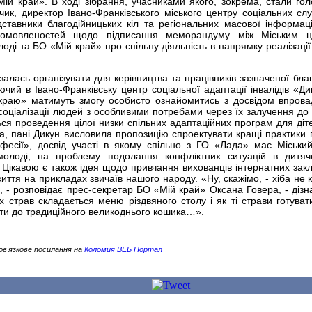
«Мій край». В ході зібрання, учасниками якого, зокрема, стали го
чик, директор Івано-Франківського міського центру соціальних сл
ставники благодійницьких кіл та регіональних масової інформаці
 домовленостей щодо підписання меморандуму між Міським ц
оді та БО «Мій край» про спільну діяльність в напрямку реалізації
залась організувати для керівництва та працівників зазначеної благ
іючий в Івано-Франківську центр соціальної адаптації інвалідів «Ди
краю» матимуть змогу особисто ознайомитись з досвідом впров
соціалізації людей з особливими потребами через їх залучення до 
ться проведення цілої низки спільних адаптаційних програм для діте
ема, пані Дикун висловила пропозицію спроектувати кращі практики 
фесії», досвід участі в якому спільно з ГО «Лада» має Міськи
молоді, на проблему подолання конфліктних ситуацій в дитя
 Цікавою є також ідея щодо привчання вихованців інтернатних закл
иття на прикладах звичаїв нашого народу. «Ну, скажімо, - хіба не 
 - розповідає прес-секретар БО «Мій край» Оксана Говера, - дізна
 страв складається меню різдвяного столу і як ті страви готуват
ти до традиційного великоднього кошика…».
ов'язкове посилання на
Коломия ВЕБ Портал