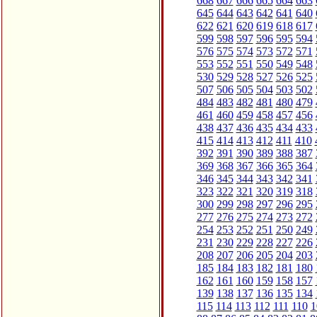
668
667
666
665
664
663
645
644
643
642
641
640
622
621
620
619
618
617
599
598
597
596
595
594
576
575
574
573
572
571
553
552
551
550
549
548
530
529
528
527
526
525
507
506
505
504
503
502
484
483
482
481
480
479
461
460
459
458
457
456
438
437
436
435
434
433
415
414
413
412
411
410
392
391
390
389
388
387
369
368
367
366
365
364
346
345
344
343
342
341
323
322
321
320
319
318
300
299
298
297
296
295
277
276
275
274
273
272
254
253
252
251
250
249
231
230
229
228
227
226
208
207
206
205
204
203
185
184
183
182
181
180
162
161
160
159
158
157
139
138
137
136
135
134
115
114
113
112
111
110
1