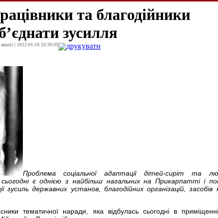
працівники та благодійники
б’єднати зусилля
наліз | 2012-01-18 10:30:05
друкувати
Проблема соціальної адаптації дітей-сиріт та л
сьогодні є однією з найбільш нагальних на Прикарпатті і п
ії зусиль державних установ, благодійних організацій, засобів 
сники тематичної наради, яка відбулась сьогодні в приміщенн