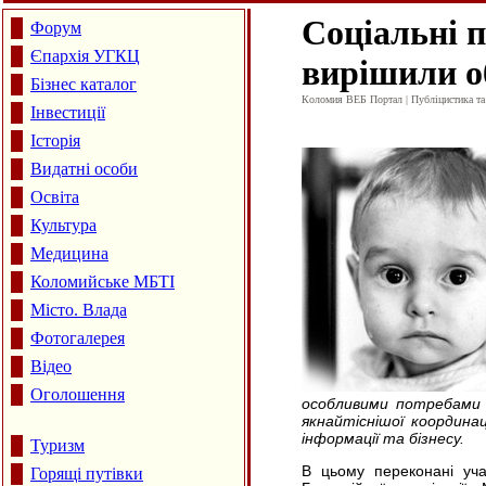
Соціальні 
Форум
Єпархія УГКЦ
вирішили о
Бізнес каталог
Коломия ВЕБ Портал | Публіцистика та а
Інвестиції
Історія
Видатні особи
Освіта
Культура
Медицина
Коломийське МБТІ
Місто. Влада
Фотогалерея
Відео
Оголошення
особливими потребами 
якнайтіснішої координац
інформації та бізнесу.
Туризм
В цьому переконані уча
Горящі путівки