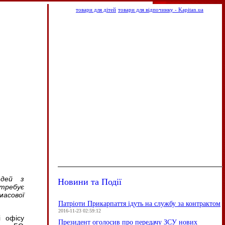
товари для дітей
товари для відпочинку - Kapitan.ua
юдей з
Новини та Події
отребує
масової
Патріоти Прикарпаття ідуть на службу за контрактом
2016-11-23 02:59:12
і офісу
Президент оголосив про передачу ЗСУ нових