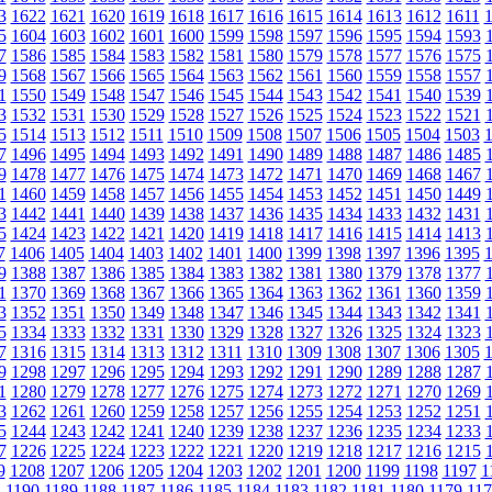
3
1622
1621
1620
1619
1618
1617
1616
1615
1614
1613
1612
1611
5
1604
1603
1602
1601
1600
1599
1598
1597
1596
1595
1594
1593
7
1586
1585
1584
1583
1582
1581
1580
1579
1578
1577
1576
1575
9
1568
1567
1566
1565
1564
1563
1562
1561
1560
1559
1558
1557
1
1550
1549
1548
1547
1546
1545
1544
1543
1542
1541
1540
1539
3
1532
1531
1530
1529
1528
1527
1526
1525
1524
1523
1522
1521
5
1514
1513
1512
1511
1510
1509
1508
1507
1506
1505
1504
1503
7
1496
1495
1494
1493
1492
1491
1490
1489
1488
1487
1486
1485
9
1478
1477
1476
1475
1474
1473
1472
1471
1470
1469
1468
1467
1
1460
1459
1458
1457
1456
1455
1454
1453
1452
1451
1450
1449
3
1442
1441
1440
1439
1438
1437
1436
1435
1434
1433
1432
1431
5
1424
1423
1422
1421
1420
1419
1418
1417
1416
1415
1414
1413
7
1406
1405
1404
1403
1402
1401
1400
1399
1398
1397
1396
1395
9
1388
1387
1386
1385
1384
1383
1382
1381
1380
1379
1378
1377
1
1370
1369
1368
1367
1366
1365
1364
1363
1362
1361
1360
1359
3
1352
1351
1350
1349
1348
1347
1346
1345
1344
1343
1342
1341
5
1334
1333
1332
1331
1330
1329
1328
1327
1326
1325
1324
1323
7
1316
1315
1314
1313
1312
1311
1310
1309
1308
1307
1306
1305
9
1298
1297
1296
1295
1294
1293
1292
1291
1290
1289
1288
1287
1
1280
1279
1278
1277
1276
1275
1274
1273
1272
1271
1270
1269
3
1262
1261
1260
1259
1258
1257
1256
1255
1254
1253
1252
1251
5
1244
1243
1242
1241
1240
1239
1238
1237
1236
1235
1234
1233
7
1226
1225
1224
1223
1222
1221
1220
1219
1218
1217
1216
1215
9
1208
1207
1206
1205
1204
1203
1202
1201
1200
1199
1198
1197
1
1
1190
1189
1188
1187
1186
1185
1184
1183
1182
1181
1180
1179
117