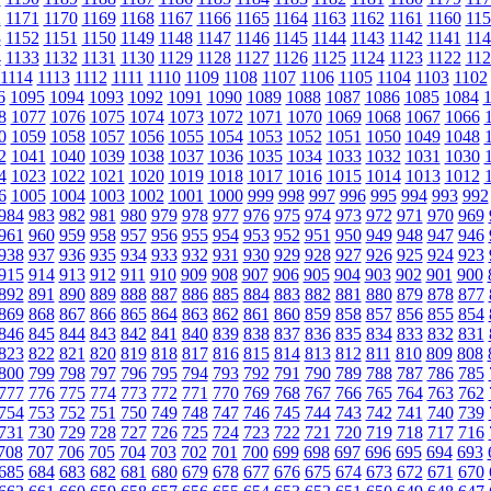
2
1171
1170
1169
1168
1167
1166
1165
1164
1163
1162
1161
1160
115
3
1152
1151
1150
1149
1148
1147
1146
1145
1144
1143
1142
1141
114
4
1133
1132
1131
1130
1129
1128
1127
1126
1125
1124
1123
1122
112
1114
1113
1112
1111
1110
1109
1108
1107
1106
1105
1104
1103
1102
6
1095
1094
1093
1092
1091
1090
1089
1088
1087
1086
1085
1084
8
1077
1076
1075
1074
1073
1072
1071
1070
1069
1068
1067
1066
0
1059
1058
1057
1056
1055
1054
1053
1052
1051
1050
1049
1048
2
1041
1040
1039
1038
1037
1036
1035
1034
1033
1032
1031
1030
4
1023
1022
1021
1020
1019
1018
1017
1016
1015
1014
1013
1012
6
1005
1004
1003
1002
1001
1000
999
998
997
996
995
994
993
992
984
983
982
981
980
979
978
977
976
975
974
973
972
971
970
969
961
960
959
958
957
956
955
954
953
952
951
950
949
948
947
946
938
937
936
935
934
933
932
931
930
929
928
927
926
925
924
923
915
914
913
912
911
910
909
908
907
906
905
904
903
902
901
900
892
891
890
889
888
887
886
885
884
883
882
881
880
879
878
877
869
868
867
866
865
864
863
862
861
860
859
858
857
856
855
854
846
845
844
843
842
841
840
839
838
837
836
835
834
833
832
831
823
822
821
820
819
818
817
816
815
814
813
812
811
810
809
808
800
799
798
797
796
795
794
793
792
791
790
789
788
787
786
785
777
776
775
774
773
772
771
770
769
768
767
766
765
764
763
762
754
753
752
751
750
749
748
747
746
745
744
743
742
741
740
739
731
730
729
728
727
726
725
724
723
722
721
720
719
718
717
716
708
707
706
705
704
703
702
701
700
699
698
697
696
695
694
693
685
684
683
682
681
680
679
678
677
676
675
674
673
672
671
670