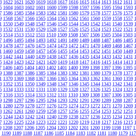
3
1622
1621
1620
1619
1618
1617
1616
1615
1614
1613
1612
1611
5
1604
1603
1602
1601
1600
1599
1598
1597
1596
1595
1594
1593
7
1586
1585
1584
1583
1582
1581
1580
1579
1578
1577
1576
1575
9
1568
1567
1566
1565
1564
1563
1562
1561
1560
1559
1558
1557
1
1550
1549
1548
1547
1546
1545
1544
1543
1542
1541
1540
1539
3
1532
1531
1530
1529
1528
1527
1526
1525
1524
1523
1522
1521
5
1514
1513
1512
1511
1510
1509
1508
1507
1506
1505
1504
1503
7
1496
1495
1494
1493
1492
1491
1490
1489
1488
1487
1486
1485
9
1478
1477
1476
1475
1474
1473
1472
1471
1470
1469
1468
1467
1
1460
1459
1458
1457
1456
1455
1454
1453
1452
1451
1450
1449
3
1442
1441
1440
1439
1438
1437
1436
1435
1434
1433
1432
1431
5
1424
1423
1422
1421
1420
1419
1418
1417
1416
1415
1414
1413
7
1406
1405
1404
1403
1402
1401
1400
1399
1398
1397
1396
1395
9
1388
1387
1386
1385
1384
1383
1382
1381
1380
1379
1378
1377
1
1370
1369
1368
1367
1366
1365
1364
1363
1362
1361
1360
1359
3
1352
1351
1350
1349
1348
1347
1346
1345
1344
1343
1342
1341
5
1334
1333
1332
1331
1330
1329
1328
1327
1326
1325
1324
1323
7
1316
1315
1314
1313
1312
1311
1310
1309
1308
1307
1306
1305
9
1298
1297
1296
1295
1294
1293
1292
1291
1290
1289
1288
1287
1
1280
1279
1278
1277
1276
1275
1274
1273
1272
1271
1270
1269
3
1262
1261
1260
1259
1258
1257
1256
1255
1254
1253
1252
1251
5
1244
1243
1242
1241
1240
1239
1238
1237
1236
1235
1234
1233
7
1226
1225
1224
1223
1222
1221
1220
1219
1218
1217
1216
1215
9
1208
1207
1206
1205
1204
1203
1202
1201
1200
1199
1198
1197
1
1
1190
1189
1188
1187
1186
1185
1184
1183
1182
1181
1180
1179
117