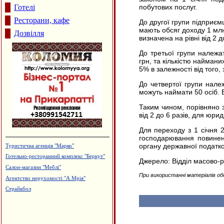
Готелі
побутових послуг.
Ресторани, кафе
До другої групи підприєм
мають обсяг доходу 1 млн
Дозвілля
визначена на рівні від 2 д
До третьої групи належа
грн, та кількістю наймани
5% в залежності від того,
До четвертої групи нале
можуть наймати 50 осіб. 
Таким чином, порівняно 
від 2 до 6 разів, для юрид
Для переходу з 1 січня 2
господарювання повинен
органу державної податков
Туристична агенція "Марко"
Готельно-ресторанний комплекс "Беркут"
Джерело: Відділ масово-
Салон-магазин "Меблі"
При використанні матеріалів об
Агентство нерухомості "А.Мрія"
Страйкбол