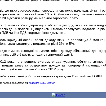
ців, до яких застосовується спрощена система, належать фізичні осо
 грн і мають право наймати 10 осіб. Для таких підприємців сплата 
о 20 відсотків розміру мінімальної заробітної плати.
ть фізичні особи-підприємці з обсягом доходу, який не перевищу
х осіб до 20 чоловік. Ці підприємці мають сплачувати податок на рів
 з ПДВ чи без ПДВ ведеться їхня діяльність.
жать юридичні особи, обсяг доходу яких не перевищує 5 млн грн,
Вони сплачуватимуть податок на рівні 3% чи 5%.
з діючими на сьогодні нормами, обсяг доходу збільшений для підп
ичних осіб в 5 разів, а податок знижений удвічі.
012 року на спрощену систему оподаткування, обліку та звітності 
 подати заяву та розрахунок доходу за попередній календарний
ої служби не пізніше 25 січня 2012 року.
роз‘яснювальної роботи та звернень громадян Коломийської ОДПІ
ов'язкове посилання на
Коломия ВЕБ Портал