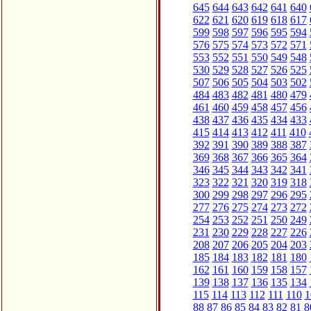
645
644
643
642
641
640
622
621
620
619
618
617
599
598
597
596
595
594
576
575
574
573
572
571
553
552
551
550
549
548
530
529
528
527
526
525
507
506
505
504
503
502
484
483
482
481
480
479
461
460
459
458
457
456
438
437
436
435
434
433
415
414
413
412
411
410
392
391
390
389
388
387
369
368
367
366
365
364
346
345
344
343
342
341
323
322
321
320
319
318
300
299
298
297
296
295
277
276
275
274
273
272
254
253
252
251
250
249
231
230
229
228
227
226
208
207
206
205
204
203
185
184
183
182
181
180
162
161
160
159
158
157
139
138
137
136
135
134
115
114
113
112
111
110
1
88
87
86
85
84
83
82
81
8