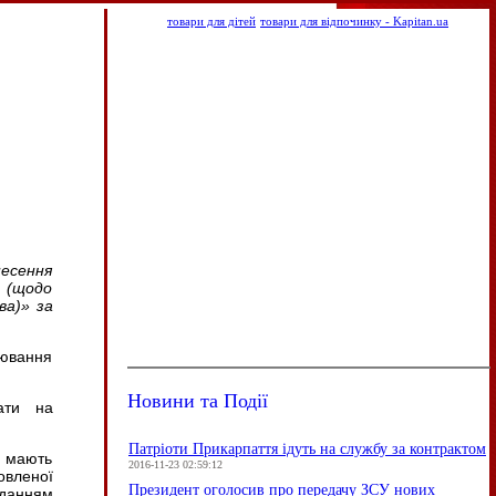
товари для дітей
товари для відпочинку - Kapitan.ua
несення
 (щодо
ва)» за
рювання
Новини та Події
ати на
Патріоти Прикарпаття ідуть на службу за контрактом
е мають
2016-11-23 02:59:12
овленої
Президент оголосив про передачу ЗСУ нових
аданням