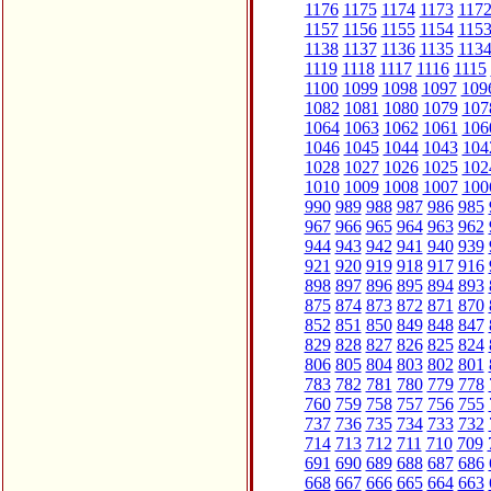
1176
1175
1174
1173
117
1157
1156
1155
1154
115
1138
1137
1136
1135
113
1119
1118
1117
1116
1115
1100
1099
1098
1097
109
1082
1081
1080
1079
107
1064
1063
1062
1061
106
1046
1045
1044
1043
104
1028
1027
1026
1025
102
1010
1009
1008
1007
100
990
989
988
987
986
985
967
966
965
964
963
962
944
943
942
941
940
939
921
920
919
918
917
916
898
897
896
895
894
893
875
874
873
872
871
870
852
851
850
849
848
847
829
828
827
826
825
824
806
805
804
803
802
801
783
782
781
780
779
778
760
759
758
757
756
755
737
736
735
734
733
732
714
713
712
711
710
709
691
690
689
688
687
686
668
667
666
665
664
663