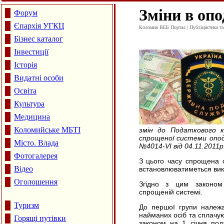
Зміни в оп
Форум
Єпархія УГКЦ
Коломия ВЕБ Портал | Публіцистика та а
Бізнес каталог
Інвестиції
Історія
Видатні особи
Освіта
Культура
Медицина
Коломийське МБТІ
змін до Податкового к
спрощеної системи опод
Місто. Влада
№4014-
VI
від 04.11.2011р
Фотогалерея
З цього часу спрощена с
Відео
встановлюватиметься вик
Оголошення
Згідно з цим законом
спрощеній системі.
Туризм
До першої групи належа
найманих осіб та сплачуют
Горящі путівки
законом на 1 січня пода