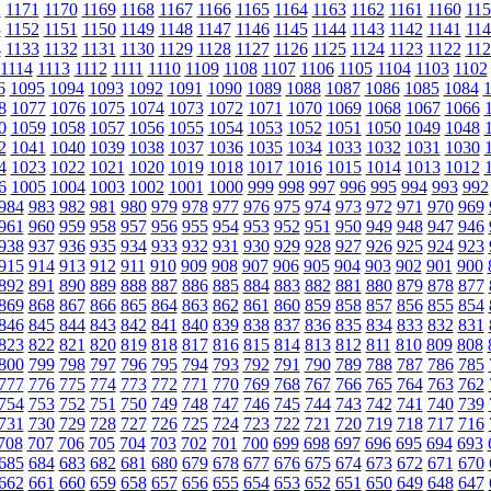
2
1171
1170
1169
1168
1167
1166
1165
1164
1163
1162
1161
1160
115
3
1152
1151
1150
1149
1148
1147
1146
1145
1144
1143
1142
1141
114
4
1133
1132
1131
1130
1129
1128
1127
1126
1125
1124
1123
1122
112
1114
1113
1112
1111
1110
1109
1108
1107
1106
1105
1104
1103
1102
6
1095
1094
1093
1092
1091
1090
1089
1088
1087
1086
1085
1084
8
1077
1076
1075
1074
1073
1072
1071
1070
1069
1068
1067
1066
0
1059
1058
1057
1056
1055
1054
1053
1052
1051
1050
1049
1048
2
1041
1040
1039
1038
1037
1036
1035
1034
1033
1032
1031
1030
4
1023
1022
1021
1020
1019
1018
1017
1016
1015
1014
1013
1012
6
1005
1004
1003
1002
1001
1000
999
998
997
996
995
994
993
992
984
983
982
981
980
979
978
977
976
975
974
973
972
971
970
969
961
960
959
958
957
956
955
954
953
952
951
950
949
948
947
946
938
937
936
935
934
933
932
931
930
929
928
927
926
925
924
923
915
914
913
912
911
910
909
908
907
906
905
904
903
902
901
900
892
891
890
889
888
887
886
885
884
883
882
881
880
879
878
877
869
868
867
866
865
864
863
862
861
860
859
858
857
856
855
854
846
845
844
843
842
841
840
839
838
837
836
835
834
833
832
831
823
822
821
820
819
818
817
816
815
814
813
812
811
810
809
808
800
799
798
797
796
795
794
793
792
791
790
789
788
787
786
785
777
776
775
774
773
772
771
770
769
768
767
766
765
764
763
762
754
753
752
751
750
749
748
747
746
745
744
743
742
741
740
739
731
730
729
728
727
726
725
724
723
722
721
720
719
718
717
716
708
707
706
705
704
703
702
701
700
699
698
697
696
695
694
693
685
684
683
682
681
680
679
678
677
676
675
674
673
672
671
670
662
661
660
659
658
657
656
655
654
653
652
651
650
649
648
647