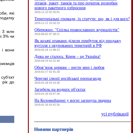
літаків, ракет, танків та про початок розробки
нового ракетного озброєння
2016-11-23 02:50:01
би, які
податку
Територіальні громади, їх статути: що, як і для кого?
2016-11-11 10:50:33
Обережно: "Спілка православних журналістів"
є 3 млн
2016-06-02 07:38:51
ні 3% чи
Як козачі отамани ділили прибуток від продажу
вугілля з окупованих територій в РФ
 і вони
2016-05-18 12:48:23
Дива не сталось: Крим – це Україна!
2016-04-19 02:55:40
риємців
Обов’язок церкви – нести мир і любов
2016-02-17 02:45:28
суб‘єкт
Чергові ілюзії російської пропаганди
 рік до
2016-01-28 03:10:58
Загибель на водних об'єктах
2016-01-26 03:47:30
На Коломийщині у вогні загинула людина
2016-01-26 03:42:56
усі публікації
Новини партнерів