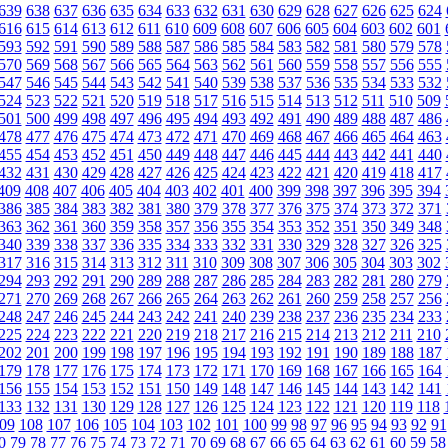
639
638
637
636
635
634
633
632
631
630
629
628
627
626
625
624
616
615
614
613
612
611
610
609
608
607
606
605
604
603
602
601
593
592
591
590
589
588
587
586
585
584
583
582
581
580
579
578
570
569
568
567
566
565
564
563
562
561
560
559
558
557
556
555
547
546
545
544
543
542
541
540
539
538
537
536
535
534
533
532
524
523
522
521
520
519
518
517
516
515
514
513
512
511
510
509
501
500
499
498
497
496
495
494
493
492
491
490
489
488
487
486
478
477
476
475
474
473
472
471
470
469
468
467
466
465
464
463
455
454
453
452
451
450
449
448
447
446
445
444
443
442
441
440
432
431
430
429
428
427
426
425
424
423
422
421
420
419
418
417
409
408
407
406
405
404
403
402
401
400
399
398
397
396
395
394
386
385
384
383
382
381
380
379
378
377
376
375
374
373
372
371
363
362
361
360
359
358
357
356
355
354
353
352
351
350
349
348
340
339
338
337
336
335
334
333
332
331
330
329
328
327
326
325
317
316
315
314
313
312
311
310
309
308
307
306
305
304
303
302
294
293
292
291
290
289
288
287
286
285
284
283
282
281
280
279
271
270
269
268
267
266
265
264
263
262
261
260
259
258
257
256
248
247
246
245
244
243
242
241
240
239
238
237
236
235
234
233
225
224
223
222
221
220
219
218
217
216
215
214
213
212
211
210
202
201
200
199
198
197
196
195
194
193
192
191
190
189
188
187
179
178
177
176
175
174
173
172
171
170
169
168
167
166
165
164
156
155
154
153
152
151
150
149
148
147
146
145
144
143
142
141
133
132
131
130
129
128
127
126
125
124
123
122
121
120
119
118
09
108
107
106
105
104
103
102
101
100
99
98
97
96
95
94
93
92
91
0
79
78
77
76
75
74
73
72
71
70
69
68
67
66
65
64
63
62
61
60
59
58