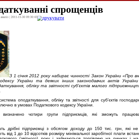
одаткуванні спрощенців
наліз | 2011-11-30 09:30:43
друкувати
З 1 січня 2012 року набирає чинності Закон України «Про в
одексу України та деяких інших законодавчих актів України
аткування, обліку та звітності суб’єктів малого підприємницт
.
истема оподаткування, обліку та звітності для суб’єктів господа
лючно в умовах Податкового кодексу України.
 визначено чотири групи підприємців, які зможуть працюв
ть дрібні підприємці з обсягом доходу до 150 тис. грн, які н
ь від 1 до 10 відсотків розміру мінімальної заробітної плати встан
ткового (звітного) року і займаються торгівлею на ринках і н