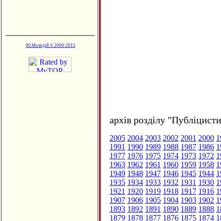
Ю.Молодій © 2000-2015
архів розділу "Публіцисти
2005
2004
2003
2002
2001
2000
1
1991
1990
1989
1988
1987
1986
1
1977
1976
1975
1974
1973
1972
1
1963
1962
1961
1960
1959
1958
1
1949
1948
1947
1946
1945
1944
1
1935
1934
1933
1932
1931
1930
1
1921
1920
1919
1918
1917
1916
1
1907
1906
1905
1904
1903
1902
1
1893
1892
1891
1890
1889
1888
1
1879
1878
1877
1876
1875
1874
1