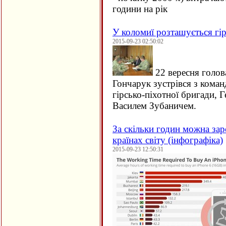
години на рік
У коломиї розташується гір
2015-09-23 02:50:02
22 вересня голов
Гончарук зустрівся з кома
гірсько-піхотної бригади, 
Василем Зубаничем.
За скільки годин можна зар
країнах світу (інфографіка)
2015-09-23 12:50:31