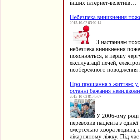
інших інтернет-велетнів…
Небезпека виникнення пож
2015-10-02 03:02:14
З настанням похо
небезпека виникнення поже
пояснюється, в першу черг
експлуатації печей, електро
необережного поводження 
Про прощання з життям: у 
останні бажання невиліков
2015-10-02 01:45:07
У 2006-ому році 
перевозив пацієнта з однієї 
смертельно хвора людина, щ
лікарняному ліжку. Під час