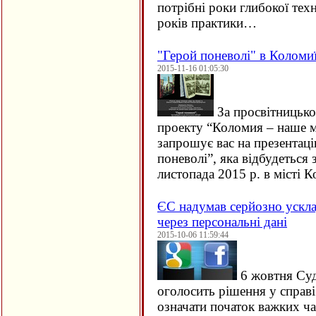
потрібні роки глибокої техн
років практики…
"Герой поневолі" в Коломи
2015-11-16 01:05:30
За просвітницько
проекту “Коломия – наше м
запрошує вас на презентац
поневолі”, яка відбудеться 
листопада 2015 р. в місті
ЄC надумав серйозно ускла
через персональні дані
2015-10-06 11:59:44
6 жовтня Су
оголосить рішення у справ
означати початок важких ча