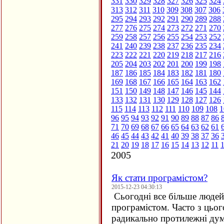
331
330
329
328
327
326
325
324
313
312
311
310
309
308
307
306
295
294
293
292
291
290
289
288
277
276
275
274
273
272
271
270
259
258
257
256
255
254
253
252
241
240
239
238
237
236
235
234
223
222
221
220
219
218
217
216
205
204
203
202
201
200
199
198
187
186
185
184
183
182
181
180
169
168
167
166
165
164
163
162
151
150
149
148
147
146
145
144
133
132
131
130
129
128
127
126
115
114
113
112
111
110
109
108
1
96
95
94
93
92
91
90
89
88
87
86
71
70
69
68
67
66
65
64
63
62
61
46
45
44
43
42
41
40
39
38
37
36
21
20
19
18
17
16
15
14
13
12
11
2005
Як стати програмістом?
2015-12-23 04:30:13
Сьогодні все більше людей 
програмістом. Часто з цьо
радикально протилежні дум