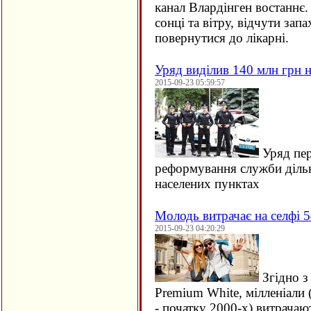
канал Влардінген востаннє.
сонці та вітру, відчути зап
повернутися до лікарні.
Уряд виділив 140 млн грн н
2015-09-23 05:59:57
Уряд пер
реформування служби дільн
населених пунктах
Молодь витрачає на селфі 5
2015-09-23 04:20:29
Згідно з
Premium White, мілленіали 
- початку 2000-х) витрачаю