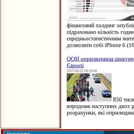
фінансовий холдинг опублі
підраховано кількість годи
середньостатистичним жите
дозволити собі iPhone 6 (
1
ООН оприлюднила шокуючи
Європі
2015-09-22 06:39:49
850 тися
впродовж наступних двох ро
розрахунки, які оприлюдн