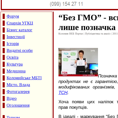
“
Без ГМО” - вс
Форум
Єпархія УГКЦ
лише позначка
Бізнес каталог
Коломия ВЕБ Портал | Публіцистика та аналіз | 2011
Інвестиції
Історія
Видатні особи
Освіта
Культура
Медицина
Позначк
Коломийське МБТІ
продуктах не є гарантією
Місто. Влада
модифікованих організмів
Фотогалерея
ТСН
.
Відео
Хоча появи цих наліпок 
Оголошення
прав покупців.
В ідеалі - маркування “Без
Туризм