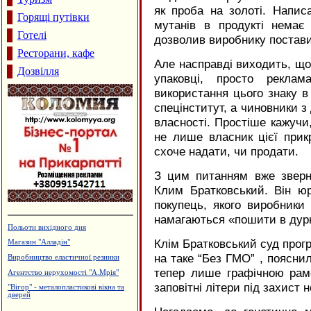
як проба на золоті. Напис
Горящі путівки
мутанів в продукті немає
Готелі
дозволив виробнику поставит
Ресторани, кафе
Але насправді виходить, що
Дозвілля
упаковці, просто рекла
використання цього знаку в 
спецінститут, а чиновники з
власності. Простіше кажучи
не лише власник цієї прик
схоче надати, чи продати.
З цим питанням вже зверн
Клим Братковський. Він ю
покупець, якого виробники
намагаються «пошити в дурн
Лікувально-діагностичний центр
"Медлайф"
Клім Братковський суд прогр
Приватна садиба "Добрий ранок"
на таке “Без ГМО” , поясни
Магазин "ГрАвіс"
тепер лише графічною рам
Монтаж та ремонт електропроводки
заповітні літери під захист 
Лікувально-діагностичний центр
"Медлюкс"