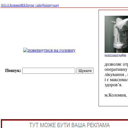
2015 © Коломия ВЕБ Портал
/ info@kolomyya.org
рентгенографія
дозволяє о
оперативну 
Пошук:
лікування ,
і є максима
здоров’я.
м.Коломия, 