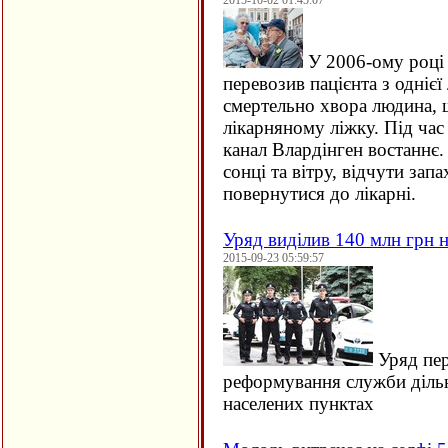
2015-10-02 01:45:07
У 2006-ому році 
перевозив пацієнта з однієї 
смертельно хвора людина, щ
лікарняному ліжку. Під час
канал Влардінген востаннє.
сонці та вітру, відчути зап
повернутися до лікарні.
Уряд виділив 140 млн грн н
2015-09-23 05:59:57
Уряд пер
реформування служби дільн
населених пунктах