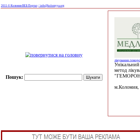
2015 © Коломия ВЕБ Портал
/ info@kolomyya.org
лікування гемор
Унікальний 
метод ліку
"ГЕМОРОН
Пошук:
м.Коломия, 