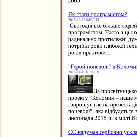
2005
Як стати програмістом?
2015-12-23 04:30:13
Сьогодні все більше людей 
програмістом. Часто з цьо
радикально протилежні дум
потрібні роки глибокої техн
років практики…
"Герой поневолі" в Коломи
2015-11-16 01:05:30
За просвітницько
проекту “Коломия – наше м
запрошує вас на презентац
поневолі”, яка відбудеться 
листопада 2015 р. в місті
ЄC надумав серйозно ускла