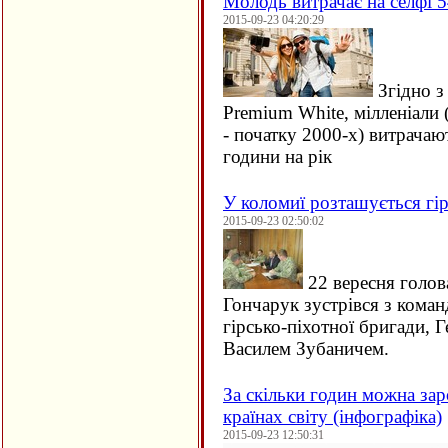
Молодь витрачає на селфі 5
2015-09-23 04:20:29
Згідно з
Premium White, мілленіали 
- початку 2000-х) витрачаю
години на рік
У коломиї розташується гір
2015-09-23 02:50:02
22 вересня голов
Гончарук зустрівся з кома
гірсько-піхотної бригади, 
Василем Зубаничем.
За скільки годин можна зар
країнах світу (інфографіка)
2015-09-23 12:50:31