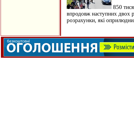
850 тися
впродовж наступних двох ро
розрахунки, які оприлюдн