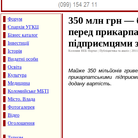
350 млн грн — 
Форум
Єпархія УГКЦ
перед прикарп
Бізнес каталог
підприємцями 
Інвестиції
Історія
Коломия ВЕБ Портал | Публіцистика та аналіз | 2011
Видатні особи
Освіта
Майже 350 мільйонів грив
Культура
прикарпатськими підприє
Медицина
додану вартість.
Коломийське МБТІ
Місто. Влада
Фотогалерея
Відео
Оголошення
Туризм