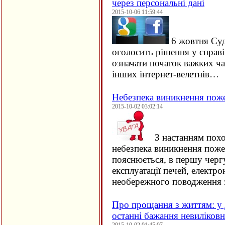
через персональні дані
2015-10-06 11:59:44
6 жовтня Су
оголосить рішення у справ
означати початок важких ча
інших інтернет-велетнів…
Небезпека виникнення пож
2015-10-02 03:02:14
З настанням похо
небезпека виникнення поже
пояснюється, в першу черг
експлуатації печей, електро
необережного поводження 
Про прощання з життям: у 
останні бажання невиліков