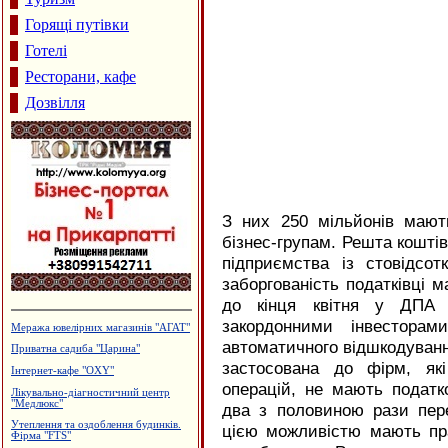
Горящі путівки
Готелі
Ресторани, кафе
Дозвілля
З них 250 мільйонів мают
бізнес-групам. Решта коштів
підприємства із стовідсо
заборгованість податківці 
до кінця квітня у ДПА 
закордонними інвесторам
Меража ювелірних магазинів "АГАТ"
автоматичного відшкодуван
Приватна садиба "Царина"
застосована до фірм, як
Інтернет-кафе "OXY"
операцій, не мають податко
Лікувально-діагностичний центр
"Медлюкс"
два з половиною рази пер
Утеплення та оздоблення будинків.
цією можливістю мають пра
Фірма "FTS"