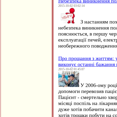
Небезпека виникнення п
2015-10-02 03:02:14
З настанням пох
небезпека виникнення по
пояснюється, в першу чер
експлуатації печей, елект
необережного поводження
Про прощання з життям: у
виконує останні бажання 
2015-10-02 01:45:07
У 2006-ому році 
допомоги перевозив пацієн
Пацієнт - смертельно хво
місяці поспіль на лікарня
дуже хотів побачити кана
хотів трошки побути на со