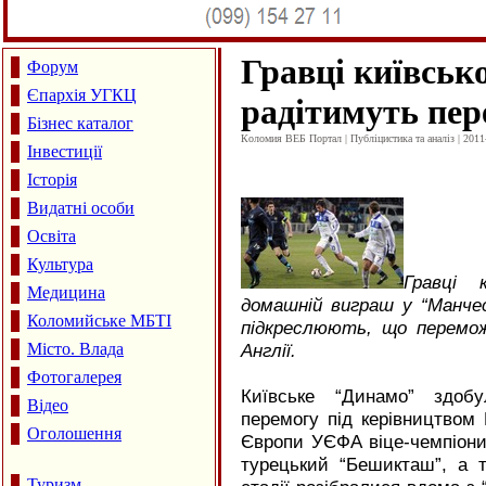
Гравці київськ
Форум
Єпархія УГКЦ
радітимуть пер
Бізнес каталог
Коломия ВЕБ Портал | Публіцистика та аналіз | 2011
Інвестиції
Історія
Видатні особи
Освіта
Культура
Гравці 
Медицина
домашній виграш у “Манчес
Коломийське МБТІ
підкреслюють, що перемо
Місто. Влада
Англії.
Фотогалерея
Київське “Динамо” здобу
Відео
перемогу під керівництвом 
Оголошення
Європи УЄФА віце-чемпіони 
турецький “Бешикташ”, а 
Туризм