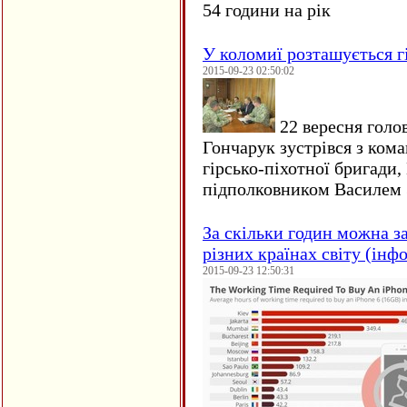
54 години на рік
У коломиї розташується г
2015-09-23 02:50:02
22 вересня голо
Гончарук зустрівся з ком
гірсько-піхотної бригади,
підполковником Василем 
За скільки годин можна з
різних країнах світу (інф
2015-09-23 12:50:31