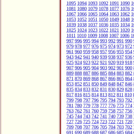
1095
1094
1093
1092
1091
1090
1
1081
1080
1079
1078
1077
1076
1
1067
1066
1065
1064
1063
1062
1
1053
1052
1051
1050
1049
1048
1
1039
1038
1037
1036
1035
1034
1
1025
1024
1023
1022
1021
1020
1
1011
1010
1009
1008
1007
1006
1
997
996
995
994
993
992
991
990
979
978
977
976
975
974
973
972
961
960
959
958
957
956
955
954
943
942
941
940
939
938
937
936
925
924
923
922
921
920
919
918
907
906
905
904
903
902
901
900
889
888
887
886
885
884
883
882
871
870
869
868
867
866
865
864
853
852
851
850
849
848
847
846
835
834
833
832
831
830
829
828
817
816
815
814
813
812
811
810
799
798
797
796
795
794
793
792
781
780
779
778
777
776
775
774
763
762
761
760
759
758
757
756
745
744
743
742
741
740
739
738
727
726
725
724
723
722
721
720
709
708
707
706
705
704
703
702
691
690
689
688
687
686
685
684