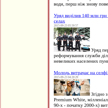
води, перш ніж знову пове
Уряд виділив 140 млн грн
селах
2015-09-23 05:59:57
Уряд пер
реформування служби діл
невеликих населених пун
Молодь витрачає на селфі 
2015-09-23 04:20:29
Згідно з
Premium White, мілленіал
90-х - початку 2000-х) ви