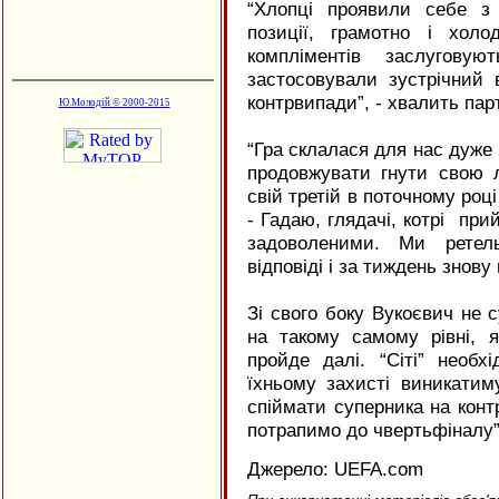
“Хлопці проявили себе з
позиції, грамотно і хол
компліментів заслуговую
застосовували зустрічний в
контрвипади”, - хвалить пар
Ю.Молодій © 2000-2015
“Гра склалася для нас дуже 
продовжувати гнути свою л
свій третій в поточному році
- Гадаю, глядачі, котрі пр
задоволеними. Ми ретел
відповіді і за тиждень знов
Зі свого боку Вукоєвич не с
на такому самому рівні, я
пройде далі. “Сіті” необх
їхньому захисті виникатим
спіймати суперника на конт
потрапимо до чвертьфіналу”
Джерело:
UEFA
.com