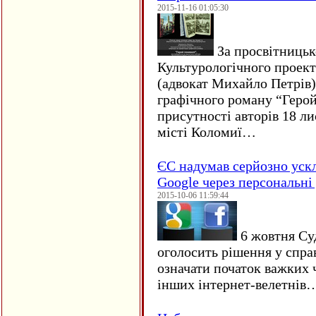
2015-11-16 01:05:30
За просвітницько
Культурологічного проект
(адвокат Михайло Петрів)
графічного роману “Герой 
присутності авторів 18 ли
місті Коломиї…
ЄC надумав серйозно уск
Google через персональні 
2015-10-06 11:59:44
6 жовтня Су
оголосить рішення у спра
означати початок важких ч
інших інтернет-велетнів