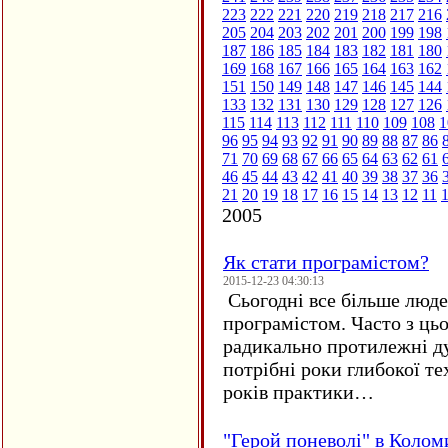
223
222
221
220
219
218
217
216
205
204
203
202
201
200
199
198
187
186
185
184
183
182
181
180
169
168
167
166
165
164
163
162
151
150
149
148
147
146
145
144
133
132
131
130
129
128
127
126
115
114
113
112
111
110
109
108
1
96
95
94
93
92
91
90
89
88
87
86
71
70
69
68
67
66
65
64
63
62
61
46
45
44
43
42
41
40
39
38
37
36
21
20
19
18
17
16
15
14
13
12
11
2005
Як стати програмістом?
2015-12-23 04:30:13
Сьогодні все більше люде
програмістом. Часто з ць
радикально протилежні ду
потрібні роки глибокої те
років практики…
"Герой поневолі" в Колом