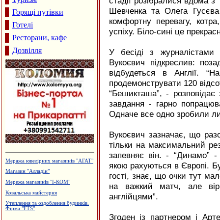
стадії розібралися вдома з “
Шевченка та Олега Гусєва
Горящі путівки
комфортну перевагу, котра,
Готелі
успіху. Біло-сині це прекрас
Ресторани, кафе
Дозвілля
У бесіді з журналістами 
Вукоєвич підкреслив: поз
відбудеться в Англії. “Н
продемонструвати 120 відсот
“Бешикташа”, - розповідає
завдання - гарно попрацюв
Одначе все одно зробили ли
Вукоєвич зазначає, що раз
тільки на максимальний резу
запевняє він. - “Динамо” -
Виробництво камертонів
якою рахуються в Європі. Бу
Архітектурне проектування.
гості, знає, що очки тут м
Р.Думанський
на важкий матч, але ві
Салон-магазин "Меблі"
англійцями”.
Ресторан "Гал-Прут"
Туристична агенція "Марко"
Згоден із партнером і Арт