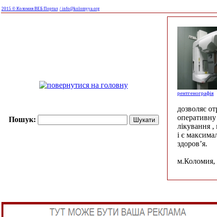
2015 © Коломия ВЕБ Портал
/ info@kolomyya.org
рентгенографія
дозволяє о
оперативну 
Пошук:
лікування ,
і є максима
здоров’я.
м.Коломия, 