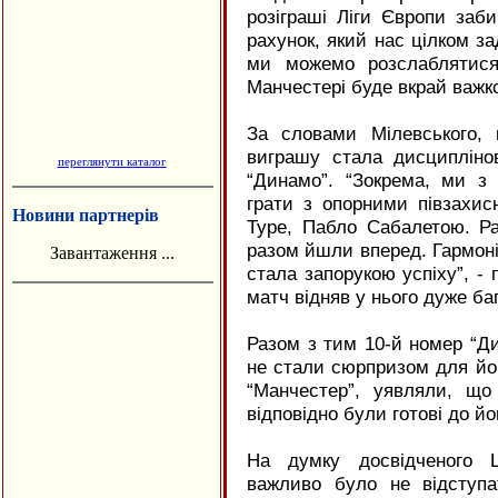
розіграші Ліги Європи заби
рахунок, який нас цілком з
ми можемо розслаблятися
Манчестері буде вкрай важко”
За словами Мілевського, 
виграшу стала дисциплінова
переглянути каталог
“Динамо”. “Зокрема, ми з
грати з опорними півзахисн
Новини партнерів
Туре, Пабло Сабалетою. Ра
разом йшли вперед. Гармоні
Завантаження ...
стала запорукою успіху”, - 
матч відняв у нього дуже ба
Разом з тим 10-й номер “Ди
не стали сюрпризом для йо
“Манчестер”, уявляли, що
відповідно були готові до йо
На думку досвідченого Ш
важливо було не відступа