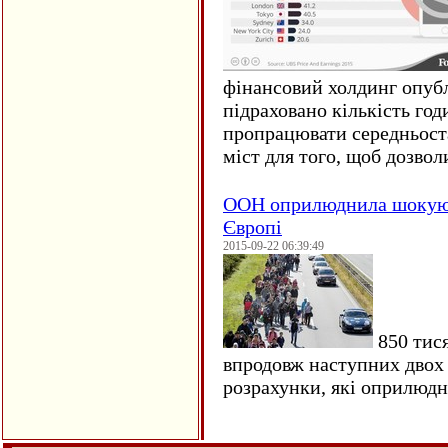
фінансовий холдинг опубл
підраховано кількість год
пропрацювати середньост
міст для того, щоб дозволи
ООН оприлюднила шокуюч
Європі
2015-09-22 06:39:49
850 тися
впродовж наступних двох 
розрахунки, які оприлюд