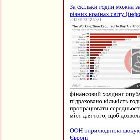
За скільки годин можна з
різних країнах світу (інф
2015-09-23 12:50:31
фінансовий холдинг опубл
підраховано кількість год
пропрацювати середньост
міст для того, щоб дозволи
ООН оприлюднила шокуюч
Європі