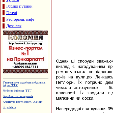
Горящі путівки
Готелі
Ресторани, кафе
Дозвілля
Однак ці споруди зважаю
вигляд є нагадуванням пр
ремонту взагалі не підляга
років на вулицях Ленкавс
Петлюри. Їх потрібно де
Виробництво бетонних виробів
чимало автозупинок — бі
Лікувально-діагностичний центр
"Медлюкс"
власності. Їх зводили пі
Виробництво жалюзі, ПКВП "Люкс-
магазини чи кіоски.
сервіс"
Дзвони церковні
Напередодні святкування 350
Приватна садиба "Царина"