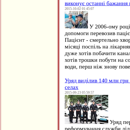
виконує останні бажання 
2015-10-02 01:45:07
У 2006-ому році 
допомоги перевозив пацієн
Пацієнт - смертельно хво
місяці поспіль на лікарня
дуже хотів побачити кана
хотів трошки побути на со
води, перш ніж знову пове
Уряд виділив 140 млн грн
селах
2015-09-23 05:59:57
Уряд пер
реформування служби діл