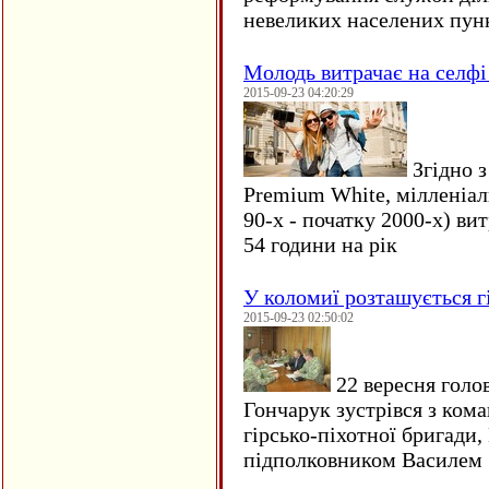
невеликих населених пун
Молодь витрачає на селфі 
2015-09-23 04:20:29
Згідно з
Premium White, мілленіал
90-х - початку 2000-х) ви
54 години на рік
У коломиї розташується г
2015-09-23 02:50:02
22 вересня голо
Гончарук зустрівся з ком
гірсько-піхотної бригади,
підполковником Василем 