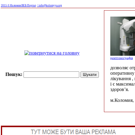
2015 © Коломия ВЕБ Портал
/ info@kolomyya.org
рентгенографія
дозволяє о
оперативну 
Пошук:
лікування ,
і є максима
здоров’я.
м.Коломия, 