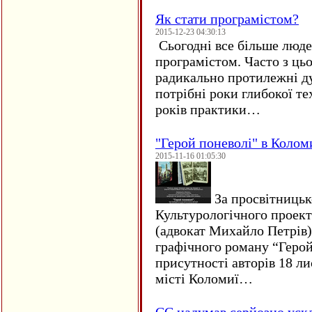
Як стати програмістом?
2015-12-23 04:30:13
Сьогодні все більше люде
програмістом. Часто з ць
радикально протилежні ду
потрібні роки глибокої те
років практики…
"Герой поневолі" в Колом
2015-11-16 01:05:30
За просвітницько
Культурологічного проект
(адвокат Михайло Петрів)
графічного роману “Герой 
присутності авторів 18 ли
місті Коломиї…