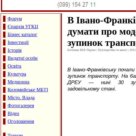
В Івано-Франкі
Форум
Єпархія УГКЦ
думати про мод
Бізнес каталог
зупинок трансп
Інвестиції
Історія
Коломия ВЕБ Портал | Публіцистика та аналіз | 2011
Видатні особи
Освіта
В Івано-Франківську почали
Культура
зупинок транспорту. На ба
Медицина
ДРЕУ — нині 30 зуп
задовільному стані.
Коломийське МБТІ
Місто. Влада
Фотогалерея
Відео
Оголошення
Туризм