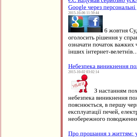
ЄC надумав серйозно уск
Google через персональні 
2015-10-06 11:59:44
6 жовтня Су
оголосить рішення у спра
означати початок важких ч
інших інтернет-велетнів
Небезпека виникнення п
2015-10-02 03:02:14
З настанням пох
небезпека виникнення по
пояснюється, в першу чер
експлуатації печей, елект
необережного поводження
Про прощання з життям: у