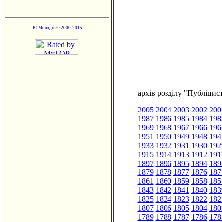
Ю.Молодій © 2000-2015
архів розділу "Публіцис
2005
2004
2003
2002
200
1987
1986
1985
1984
198
1969
1968
1967
1966
196
1951
1950
1949
1948
194
1933
1932
1931
1930
192
1915
1914
1913
1912
191
1897
1896
1895
1894
189
1879
1878
1877
1876
187
1861
1860
1859
1858
185
1843
1842
1841
1840
183
1825
1824
1823
1822
182
1807
1806
1805
1804
180
1789
1788
1787
1786
178