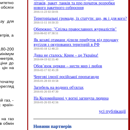
ритетно
літаків, ракет, танків та про початок розробки
 обсяги
нового ракетного озброєння
2016-11-23 02:50:01
Територіальні громади, їх статути: що, як і для кого?
азу для
2016-11-11 10:50:33
Обережно: "Спілка православних журналістів"
2016-06-02 07:38:51
етрів, а
Як козачі отамани ділили прибуток від продажу
вугілля з окупованих територій в РФ
180-200
2016-05-18 12:48:23
мінімум
Дива не сталось: Крим – це Україна!
метрів,
2016-04-19 02:55:40
ціни до
Обов’язок церкви – нести мир і любов
 цін на
2016-02-17 02:45:28
Чергові ілюзії російської пропаганди
2016-01-28 03:10:58
початку
ерегляд
Загибель на водних об'єктах
2016-01-26 03:47:30
На Коломийщині у вогні загинула людина
 газ, -
2016-01-26 03:42:56
 країн-
усі публікації
 на газ
 в обмін
Новини партнерів