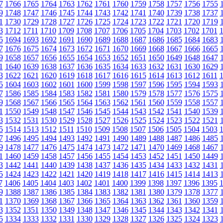
7
1766
1765
1764
1763
1762
1761
1760
1759
1758
1757
1756
1755
9
1748
1747
1746
1745
1744
1743
1742
1741
1740
1739
1738
1737
1
1730
1729
1728
1727
1726
1725
1724
1723
1722
1721
1720
1719
3
1712
1711
1710
1709
1708
1707
1706
1705
1704
1703
1702
1701
5
1694
1693
1692
1691
1690
1689
1688
1687
1686
1685
1684
1683
7
1676
1675
1674
1673
1672
1671
1670
1669
1668
1667
1666
1665
9
1658
1657
1656
1655
1654
1653
1652
1651
1650
1649
1648
1647
1
1640
1639
1638
1637
1636
1635
1634
1633
1632
1631
1630
1629
3
1622
1621
1620
1619
1618
1617
1616
1615
1614
1613
1612
1611
5
1604
1603
1602
1601
1600
1599
1598
1597
1596
1595
1594
1593
7
1586
1585
1584
1583
1582
1581
1580
1579
1578
1577
1576
1575
9
1568
1567
1566
1565
1564
1563
1562
1561
1560
1559
1558
1557
1
1550
1549
1548
1547
1546
1545
1544
1543
1542
1541
1540
1539
3
1532
1531
1530
1529
1528
1527
1526
1525
1524
1523
1522
1521
5
1514
1513
1512
1511
1510
1509
1508
1507
1506
1505
1504
1503
7
1496
1495
1494
1493
1492
1491
1490
1489
1488
1487
1486
1485
9
1478
1477
1476
1475
1474
1473
1472
1471
1470
1469
1468
1467
1
1460
1459
1458
1457
1456
1455
1454
1453
1452
1451
1450
1449
3
1442
1441
1440
1439
1438
1437
1436
1435
1434
1433
1432
1431
5
1424
1423
1422
1421
1420
1419
1418
1417
1416
1415
1414
1413
7
1406
1405
1404
1403
1402
1401
1400
1399
1398
1397
1396
1395
9
1388
1387
1386
1385
1384
1383
1382
1381
1380
1379
1378
1377
1
1370
1369
1368
1367
1366
1365
1364
1363
1362
1361
1360
1359
3
1352
1351
1350
1349
1348
1347
1346
1345
1344
1343
1342
1341
5
1334
1333
1332
1331
1330
1329
1328
1327
1326
1325
1324
1323