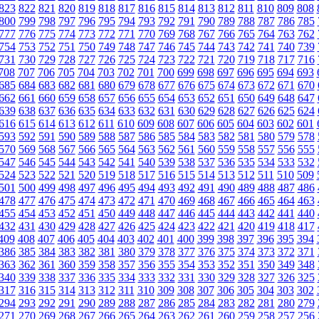
823
822
821
820
819
818
817
816
815
814
813
812
811
810
809
808
800
799
798
797
796
795
794
793
792
791
790
789
788
787
786
785
777
776
775
774
773
772
771
770
769
768
767
766
765
764
763
762
754
753
752
751
750
749
748
747
746
745
744
743
742
741
740
739
731
730
729
728
727
726
725
724
723
722
721
720
719
718
717
716
708
707
706
705
704
703
702
701
700
699
698
697
696
695
694
693
685
684
683
682
681
680
679
678
677
676
675
674
673
672
671
670
662
661
660
659
658
657
656
655
654
653
652
651
650
649
648
647
639
638
637
636
635
634
633
632
631
630
629
628
627
626
625
624
616
615
614
613
612
611
610
609
608
607
606
605
604
603
602
601
593
592
591
590
589
588
587
586
585
584
583
582
581
580
579
578
570
569
568
567
566
565
564
563
562
561
560
559
558
557
556
555
547
546
545
544
543
542
541
540
539
538
537
536
535
534
533
532
524
523
522
521
520
519
518
517
516
515
514
513
512
511
510
509
501
500
499
498
497
496
495
494
493
492
491
490
489
488
487
486
478
477
476
475
474
473
472
471
470
469
468
467
466
465
464
463
455
454
453
452
451
450
449
448
447
446
445
444
443
442
441
440
432
431
430
429
428
427
426
425
424
423
422
421
420
419
418
417
409
408
407
406
405
404
403
402
401
400
399
398
397
396
395
394
386
385
384
383
382
381
380
379
378
377
376
375
374
373
372
371
363
362
361
360
359
358
357
356
355
354
353
352
351
350
349
348
340
339
338
337
336
335
334
333
332
331
330
329
328
327
326
325
317
316
315
314
313
312
311
310
309
308
307
306
305
304
303
302
294
293
292
291
290
289
288
287
286
285
284
283
282
281
280
279
271
270
269
268
267
266
265
264
263
262
261
260
259
258
257
256