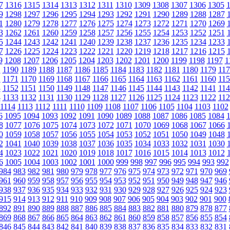
7
1316
1315
1314
1313
1312
1311
1310
1309
1308
1307
1306
1305
9
1298
1297
1296
1295
1294
1293
1292
1291
1290
1289
1288
1287
1
1280
1279
1278
1277
1276
1275
1274
1273
1272
1271
1270
1269
3
1262
1261
1260
1259
1258
1257
1256
1255
1254
1253
1252
1251
5
1244
1243
1242
1241
1240
1239
1238
1237
1236
1235
1234
1233
7
1226
1225
1224
1223
1222
1221
1220
1219
1218
1217
1216
1215
9
1208
1207
1206
1205
1204
1203
1202
1201
1200
1199
1198
1197
1
1
1190
1189
1188
1187
1186
1185
1184
1183
1182
1181
1180
1179
117
2
1171
1170
1169
1168
1167
1166
1165
1164
1163
1162
1161
1160
115
3
1152
1151
1150
1149
1148
1147
1146
1145
1144
1143
1142
1141
114
4
1133
1132
1131
1130
1129
1128
1127
1126
1125
1124
1123
1122
112
1114
1113
1112
1111
1110
1109
1108
1107
1106
1105
1104
1103
1102
6
1095
1094
1093
1092
1091
1090
1089
1088
1087
1086
1085
1084
8
1077
1076
1075
1074
1073
1072
1071
1070
1069
1068
1067
1066
0
1059
1058
1057
1056
1055
1054
1053
1052
1051
1050
1049
1048
2
1041
1040
1039
1038
1037
1036
1035
1034
1033
1032
1031
1030
4
1023
1022
1021
1020
1019
1018
1017
1016
1015
1014
1013
1012
6
1005
1004
1003
1002
1001
1000
999
998
997
996
995
994
993
992
984
983
982
981
980
979
978
977
976
975
974
973
972
971
970
969
961
960
959
958
957
956
955
954
953
952
951
950
949
948
947
946
938
937
936
935
934
933
932
931
930
929
928
927
926
925
924
923
915
914
913
912
911
910
909
908
907
906
905
904
903
902
901
900
892
891
890
889
888
887
886
885
884
883
882
881
880
879
878
877
869
868
867
866
865
864
863
862
861
860
859
858
857
856
855
854
846
845
844
843
842
841
840
839
838
837
836
835
834
833
832
831