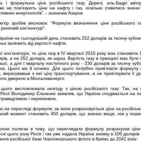
ь і формульна ціна російського газу. Доречі, аль-Бадрі авто
же не пов’язують ціни на нафту і газ, оскільки з’явилися значні
тивних енергоносіїв”, - зазначив Азаров.
м’єр зробив висновок: “Формула визначення ціни російського г
 ринковій кон’юнктурі”.
України на сьогоднішній день становить 252 доларів за тисячу кубом
ньо залежить від вартості нафти.
ї кон’юнктури, то ціна газу в
IV
кварталі 2010 року має становити 
рів, а не 252 долара, як зараз. Вартість газу в принципі має бути 
ьої, а для I кварталу наступного року - 230 доларів за тисячу кубо
ок. Цього ми й хочемо. Для цього потрібно прив’язати формулу 
і, вирахувавши з неї ціну транспортування, а не прив’язувати її до
ачило джерело в Мінпаливенерго.
 цього висловлювала незгоду з ціною російського газу. Так, на 
 Росії Володимир Єльченко заявляв, що Україна сподівається на п
есправедливою і неринковою.
є на перегляді формули, за якою розраховується ціна на російський
даний момент становить 450 доларів, що значно вище, ніж у інших
орони полягає в тому, що переглядати формулу розрахунки ціни
сні цього року Росія і так уже надала Україна знижку в 100 доларів
ння російської бази Чорноморського флоту в Криму до 2042 року.