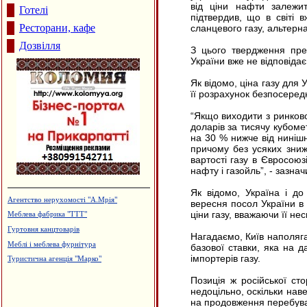
від ціни нафти залежит
Готелі
підтвердив, що в світі в
Ресторани, кафе
сланцевого газу, альтерна
Дозвілля
З цього твердження пре
України вже не відповідає
Як відомо, ціна газу для 
її розрахунок безпосеред
“Якщо виходити з ринково
доларів за тисячу кубомет
на 30 % нижче від нинішн
причому без усяких зниж
вартості газу в Євросоюз
нафту і газойль”, - зазн
Як відомо, Україна і до
Агентство нерухомості "А.Мрія"
вересня посол України в
ціни газу, вважаючи її н
Меблева фабрика "ТТТ"
Гуртовня канцтоварів
Нагадаємо, Київ наполяга
Меблі і меблева фурнітура
базової ставки, яка на 
імпортерів газу.
Туристична агенція "Марко"
Позиція ж російської ст
недоцільно, оскільки наве
на продовження перебува