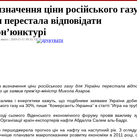
значення ціни російського газ
 перестала відповідати
он’юнктурі
наліз | 2010-11-11 09:55:11
друкувати
 визначення ціни російського газу для України перестала відп
о це заявив прем’єр-міністр Микола Азаров.
палива і енергетики кажуть, що подібними заявами України доби
кого газу на 30%, пише “Комерсантъ-Украина” в статті “Игра на труб
оді сьомого Віденського економічного форуму провів важливу зу
рганізації країн-експортерів нафти Абдалла Салем аль-Бадрі.
 першоджерела прогноз цін на нафту на наступний рік. З огляду
чніше планувати макропоказники розвитку економіки в 2011 році, о