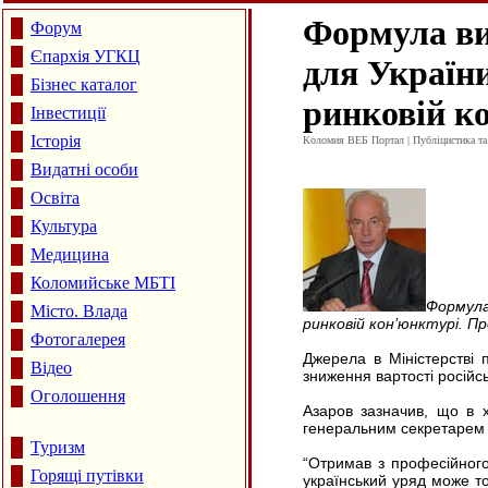
Формула ви
Форум
Єпархія УГКЦ
для України
Бізнес каталог
ринковій к
Інвестиції
Історія
Коломия ВЕБ Портал | Публіцистика та а
Видатні особи
Освіта
Культура
Медицина
Коломийське МБТІ
Формула
Місто. Влада
ринковій кон’юнктурі. Пр
Фотогалерея
Джерела в Міністерстві 
Відео
зниження вартості російсь
Оголошення
Азаров зазначив, що в х
генеральним секретарем О
Туризм
“Отримав з професійного
Горящі путівки
український уряд може то