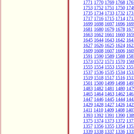
1771
1770
1769
1768
176
1753
1752
1751
1750
174
1735
1734
1733
1732
173
1717
1716
1715
1714
171
1699
1698
1697
1696
169
1681
1680
1679
1678
167
1663
1662
1661
1660
165
1645
1644
1643
1642
164
1627
1626
1625
1624
162
1609
1608
1607
1606
160
1591
1590
1589
1588
158
1573
1572
1571
1570
156
1555
1554
1553
1552
155
1537
1536
1535
1534
153
1519
1518
1517
1516
151
1501
1500
1499
1498
149
1483
1482
1481
1480
147
1465
1464
1463
1462
146
1447
1446
1445
1444
144
1429
1428
1427
1426
142
1411
1410
1409
1408
140
1393
1392
1391
1390
138
1375
1374
1373
1372
137
1357
1356
1355
1354
135
1339
1338
1337
1336
133