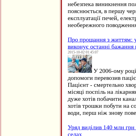
небезпека виникнення по
пояснюється, в першу чер
експлуатації печей, елект
необережного поводження
Про прощання з життям: у
виконує останні бажання 
2015-10-02 01:45:07
У 2006-ому році 
допомоги перевозив пацієн
Пацієнт - смертельно хво
місяці поспіль на лікарня
дуже хотів побачити кана
хотів трошки побути на со
води, перш ніж знову пове
Уряд виділив 140 млн грн
селах