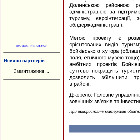
Долинською районною р
адміністрацією за підтрим
туризму, євроінтеграції, 
облдержадміністрації.
Метою проекту є розви
орієнтованих видів туризм
переглянути каталог
бойківського хутора (облашт
поля, етнічного музею тощо)
Новини партнерів
амбітних проектів Бойків
суттєво покращить турист
Завантаження ...
дозволить збільшити три
в районі.
Джерело: Головне управління
зовнішніх зв’язків та інвест
При використанні матеріалів обов'я