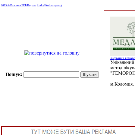
2015 © Коломия ВЕБ Портал
/ info@kolomyya.org
лікування гемор
Унікальний 
метод ліку
"ГЕМОРОН
Пошук:
м.Коломия, 