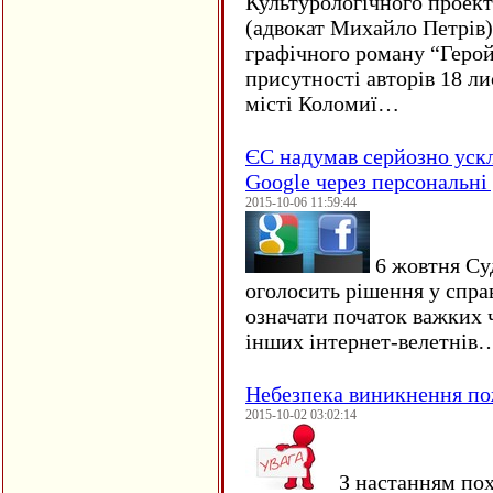
Культурологічного проект
(адвокат Михайло Петрів)
графічного роману “Герой 
присутності авторів 18 ли
місті Коломиї…
ЄC надумав серйозно уск
Google через персональні 
2015-10-06 11:59:44
6 жовтня Су
оголосить рішення у спра
означати початок важких ч
інших інтернет-велетнів
Небезпека виникнення п
2015-10-02 03:02:14
З настанням пох