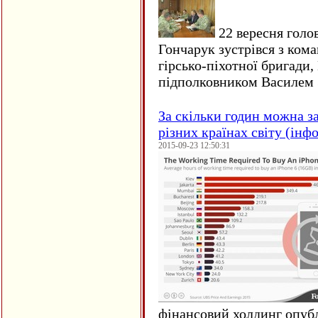
22 вересня голо
Гончарук зустрівся з ком
гірсько-піхотної бригади,
підполковником Василем 
За скільки годин можна з
різних країнах світу (інф
2015-09-23 12:50:31
фінансовий холдинг опубл