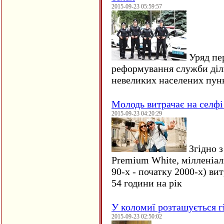
2015-09-23 05:59:57
Уряд пер
реформування служби діл
невеликих населених пун
Молодь витрачає на селфі 
2015-09-23 04:20:29
Згідно з
Premium White, мілленіал
90-х - початку 2000-х) ви
54 години на рік
У коломиї розташується г
2015-09-23 02:50:02