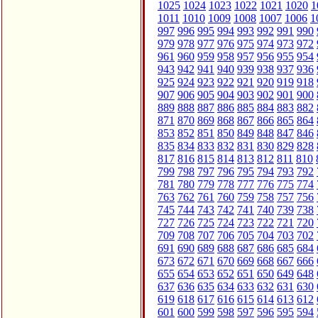
1025
1024
1023
1022
1021
1020
1
1011
1010
1009
1008
1007
1006
1
997
996
995
994
993
992
991
990
979
978
977
976
975
974
973
972
961
960
959
958
957
956
955
954
943
942
941
940
939
938
937
936
925
924
923
922
921
920
919
918
907
906
905
904
903
902
901
900
889
888
887
886
885
884
883
882
871
870
869
868
867
866
865
864
853
852
851
850
849
848
847
846
835
834
833
832
831
830
829
828
817
816
815
814
813
812
811
810
799
798
797
796
795
794
793
792
781
780
779
778
777
776
775
774
763
762
761
760
759
758
757
756
745
744
743
742
741
740
739
738
727
726
725
724
723
722
721
720
709
708
707
706
705
704
703
702
691
690
689
688
687
686
685
684
673
672
671
670
669
668
667
666
655
654
653
652
651
650
649
648
637
636
635
634
633
632
631
630
619
618
617
616
615
614
613
612
601
600
599
598
597
596
595
594