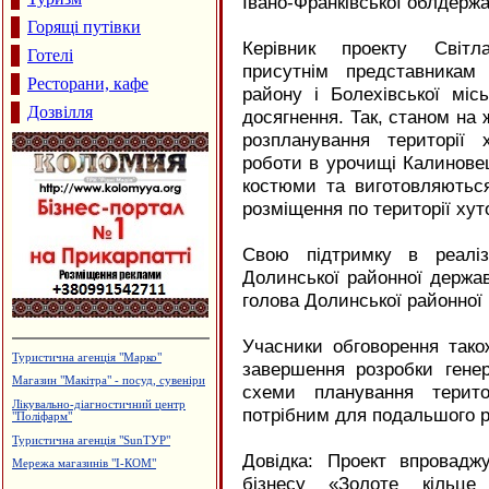
Івано-Франківської облдержа
Горящі путівки
Керівник проекту Світл
Готелі
присутнім представникам 
Ресторани, кафе
району і Болехівської міс
Дозвілля
досягнення. Так, станом на 
розпланування території 
роботи в урочищі Калиновец
костюми та виготовляються
розміщення по території хут
Свою підтримку в реаліз
Долинської районної держав
голова Долинської районної
Учасники обговорення тако
Туристична агенція "Марко"
завершення розробки генер
Магазин "Макітра" - посуд, сувеніри
схеми планування терит
Лікувально-діагностичний центр
потрібним для подальшого р
"Поліфарм"
Туристична агенція "SunТУР"
Довідка: Проект впроваджу
Мережа магазинів "І-КОМ"
бізнесу «Золоте кільце