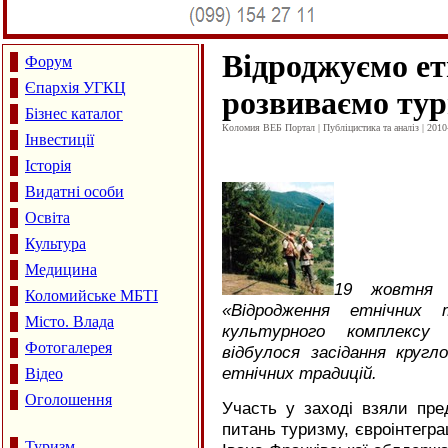
Відроджуємо етн
Форум
Єпархія УГКЦ
розвиваємо ту
Бізнес каталог
Коломия ВЕБ Портал | Публіцистика та аналіз | 2010
Інвестиції
Історія
Видатні особи
Освіта
Культура
Медицина
19 жовтня 
Коломийське МБТІ
«Відродження етнічних т
Місто. Влада
культурного комплексу 
Фотогалерея
відбулося засідання круг
етнічних традицій.
Відео
Оголошення
Участь у заході взяли пре
питань туризму, євроінтеграц
Туризм