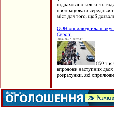
підраховано кількість год
пропрацювати середньост
міст для того, щоб дозволи
ООН оприлюднила шокуюч
Європі
2015-09-22 06:39:49
850 тися
впродовж наступних двох 
розрахунки, які оприлюд