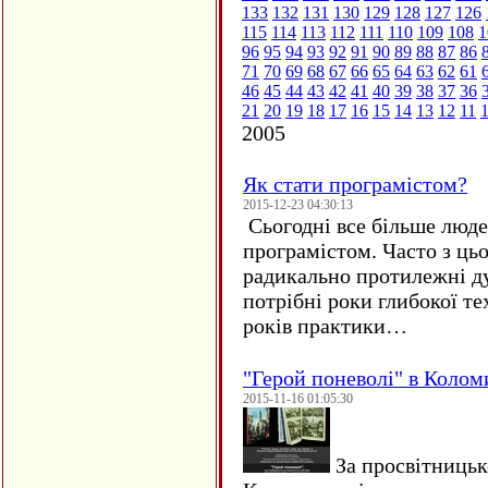
133
132
131
130
129
128
127
126
115
114
113
112
111
110
109
108
1
96
95
94
93
92
91
90
89
88
87
86
71
70
69
68
67
66
65
64
63
62
61
46
45
44
43
42
41
40
39
38
37
36
21
20
19
18
17
16
15
14
13
12
11
2005
Як стати програмістом?
2015-12-23 04:30:13
Сьогодні все більше люде
програмістом. Часто з ць
радикально протилежні ду
потрібні роки глибокої те
років практики…
"Герой поневолі" в Колом
2015-11-16 01:05:30
За просвітницько